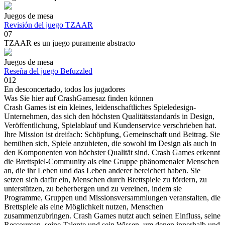
Juegos de mesa
Revisión del juego TZAAR
0
7
TZAAR es un juego puramente abstracto
Juegos de mesa
Reseña del juego Befuzzled
0
12
En desconcertado, todos los jugadores
Was Sie hier auf CrashGamesaz finden können
Crash Games ist ein kleines, leidenschaftliches Spieledesign-
Unternehmen, das sich den höchsten Qualitätsstandards in Design,
Veröffentlichung, Spielablauf und Kundenservice verschrieben hat.
Ihre Mission ist dreifach: Schöpfung, Gemeinschaft und Beitrag. Sie
bemühen sich, Spiele anzubieten, die sowohl im Design als auch in
den Komponenten von höchster Qualität sind. Crash Games erkennt
die Brettspiel-Community als eine Gruppe phänomenaler Menschen
an, die ihr Leben und das Leben anderer bereichert haben. Sie
setzen sich dafür ein, Menschen durch Brettspiele zu fördern, zu
unterstützen, zu beherbergen und zu vereinen, indem sie
Programme, Gruppen und Missionsversammlungen veranstalten, die
Brettspiele als eine Möglichkeit nutzen, Menschen
zusammenzubringen. Crash Games nutzt auch seinen Einfluss, seine
Ressourcen, seine Talente und sein Wissen, um denen innerhalb und