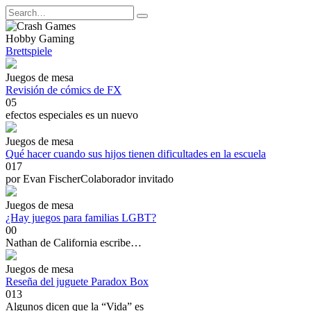
Skip
Search
to
for:
content
Hobby Gaming
Brettspiele
Juegos de mesa
Revisión de cómics de FX
0
5
efectos especiales es un nuevo
Juegos de mesa
Qué hacer cuando sus hijos tienen dificultades en la escuela
0
17
por Evan FischerColaborador invitado
Juegos de mesa
¿Hay juegos para familias LGBT?
0
0
Nathan de California escribe…
Juegos de mesa
Reseña del juguete Paradox Box
0
13
Algunos dicen que la “Vida” es