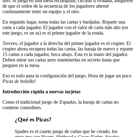
uno. Si juega en una mesa rectangular, circular u ovalada, asegúrese
de que el orden de la secuencia de los jugadores alterné
continuamente entre un equipo y el otro.
En segundo lugar, toma todas las cartas y barájalas. Reparte una
carta a cada jugador. El jugador con el valor de carta más alto (en
este juego, es un as) es el primer jugador de la ronda.
Tercero, el jugador a la derecha del primer jugador es el crupier. El
crupier ahora recupera todas las cartas, las baraja de nuevo y reparte
15 cartas a cada jugador, boca abajo. Esta es la mano del jugador.
Deben mirar sus cartas pero mantenerlas en secreto hasta que
jueguen en la mesa.
Eso es todo para la configuración del juego. Hora de jugar un poco
Picas de bolsillo
!
Introducción rápida a nuevas tarjetas
Como el tradicional juego de
Espadas
, la baraja de cartas no
contiene comodines.
¿Qué es Picas?
Spades es el cuarto juego de cartas que he creado, los
otros tres son Hearts, Shithead y Crazy Eights. Spades