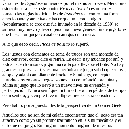
variantes de
Espadas
enumerados por el mismo sitio web. Menciono
esto solo para hacer este punto:
Picas de bolsillo
es único. Ha
tomado las reglas tradicionales de
Espadas
y encontró una forma
emocionante y atractiva de hacer que un juego antiguo
(popularmente se cree que fue invitado en la década de 1930) se
sintiera muy nuevo y fresco para una nueva generación de jugadores
que buscan un juego casual con amigos en la mesa.
A lo que debo decir,
Picas de bolsillo
lo superó.
Los juegos con elementos de toma de trucos son una moneda de
diez centavos, como dice el refrán. Es decir, hay muchos por ahí, y
todos hacen lo mismo: jugar una carta para llevarse el bote. No hay
grandes sorpresas allí, y es una mecánica de juego sólida que se usa,
adopta y adapta ampliamente.Pocket y Sandbags, conceptos
introducidos en otros juegos, somos una contribución genuina y
sólida al juego que lo llevó a un nuevo nivel de diversión y
participación. Nunca sentí que mi turno fuera una pérdida de tiempo
o sin sentido, y siempre tuve múltiples niveles para considerar.
Pero hablo, por supuesto, desde la perspectiva de un Gamer Geek.
Aquellos que no son de mi calaña encontraron que el juego era tan
atractivo como yo sin profundizar mucho en la sutil mecánica y el
enfoque del juego. En ningún momento ninguno de nuestros