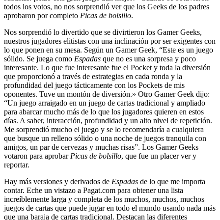
todos los votos, no nos sorprendió ver que los Geeks de los padres
aprobaron por completo
Picas de bolsillo
.
Nos sorprendió lo divertido que se divirtieron los Gamer Geeks,
nuestros jugadores elitistas con una inclinación por ser exigentes con
lo que ponen en su mesa. Según un Gamer Geek, “Este es un juego
sólido. Se juega como
Espadas
que no es una sorpresa y poco
interesante. Lo que fue interesante fue el Pocket y toda la diversión
que proporcionó a través de estrategias en cada ronda y la
profundidad del juego tácticamente con los Pockets de mis
oponentes. Tuve un montón de diversión.» Otro Gamer Geek dijo:
“Un juego arraigado en un juego de cartas tradicional y ampliado
para abarcar mucho más de lo que los jugadores quieren en estos
días. A saber, interacción, profundidad y un alto nivel de repetición.
Me sorprendió mucho el juego y se lo recomendaría a cualquiera
que busque un relleno sólido o una noche de juegos tranquila con
amigos, un par de cervezas y muchas risas”. Los Gamer Geeks
votaron para aprobar
Picas de bolsillo
, que fue un placer ver y
reportar.
Hay más versiones y derivados de
Espadas
de lo que me importa
contar. Eche un vistazo a Pagat.com para obtener una lista
increíblemente larga y completa de los muchos, muchos, muchos
juegos de cartas que puede jugar en todo el mundo usando nada más
que una baraja de cartas tradicional. Destacan las diferentes