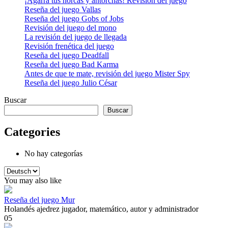
¡Agarra tus horcas y antorchas! Revisión del juego
Reseña del juego Vallas
Reseña del juego Gobs of Jobs
Revisión del juego del mono
La revisión del juego de llegada
Revisión frenética del juego
Reseña del juego Deadfall
Reseña del juego Bad Karma
Antes de que te mate, revisión del juego Mister Spy
Reseña del juego Julio César
Buscar
Buscar
Categories
No hay categorías
Elegir
un
You may also like
idioma
Reseña del juego Mur
Holandés ajedrez jugador, matemático, autor y administrador
0
5