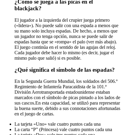
¿Cómo se juega a las picas en el
blackjack?
El jugador a la izquierda del crupier juega primero
(«lidera»). No puede salir con una espada a menos que
su mano solo incluya espadas. De hecho, a menos que
un jugador no tenga opción, nunca se puede salir de
espadas hasta que se «rompa» el palo (ver más abajo).
El juego continúa en el sentido de las agujas del reloj.
Cada jugador debe hacer lo mismo (es decir, jugar el
mismo palo que salió) si es posible.
¿Qué significa el símbolo de las espadas?
En la Segunda Guerra Mundial, los soldados del 506.º
Regimiento de Infantería Paracaidista de la 101.ª
División Aerotransportada estadounidense estaban
marcados con el símbolo de picas pintado a los lados de
sus cascos.En esta capacidad, se utilizó para representar
la buena suerte, debido a sus connotaciones afortunadas
en el juego de cartas.
La tarjeta «Uno» vale cuatro puntos cada una
La carta “P” (Princesa) vale cuatro puntos cada una
La tarjeta «Dos» vale tres puntos cada una