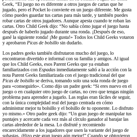
Geek, “El juego no es diferente a otros juegos de cartas que he
jugado, pero el Pocket lo convierte en un juego diferente. Me gusta
cómo puedes guardar tus cartas para más tarde, y también puedes
robar cartas de otros jugadores. Aunque apesta cuando te roban las
cartas. Otro Child Geek dijo: “No sabía cómo jugar el juego hasta
después de haberlo jugado durante una ronda. ¡Después de eso,
gané la siguiente ronda! ¡Me gusta!» Todos los Child Geeks votaron
y aprobaron
Picas de bolsillo
sin dudarlo.
Los padres geeks también disfrutaron mucho del juego, lo
encontraron divertido e informal con su familia y amigos. Al igual
que los Child Geeks, esos Parent Geeks que ya estaban
familiarizados con
Espadas
inmediatamente saltó a la acción con la
nota Parent Geeks familiarizada con el juego tradicional del que
Picas de bolsillo
se deriva, tomando solo una sola ronda de juego
para «conseguirlo». Como dijo un padre geek: “Si eres nuevo en el
juego o en cualquier otro juego de cartas, no creo que tengas ningún
problema para aprender a jugarlo. Las reglas eran fáciles de seguir,
con la única complejidad real del juego centrada en cómo
administrar mejor tu bolsillo y el bolsillo de tu oponente. Lo disfruto
yo mismo.» Otro padre geek dijo: “Un gran juego de manipular tus
puntajes y acercarte cada vez más al círculo ganador al barajar las
cartas alrededor de la mesa. Lo disfruté y recomiendo
encarecidamente a los jugadores que usen la variante del juego de
subastas. ¡Hizo este gran juego aún mejor!” Cuando se obtuvieron