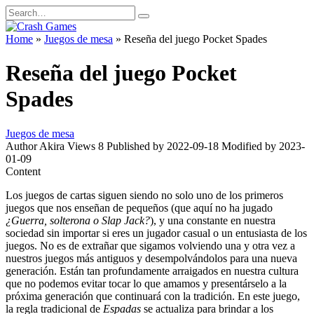
Skip
Search
to
for:
content
Home
»
Juegos de mesa
»
Reseña del juego Pocket Spades
Reseña del juego Pocket
Spades
Juegos de mesa
Author
Akira
Views
8
Published by
2022-09-18
Modified by
2023-
01-09
Content
Los juegos de cartas siguen siendo no solo uno de los primeros
juegos que nos enseñan de pequeños (que aquí no ha jugado
¿Guerra, solterona o Slap Jack?
), y una constante en nuestra
sociedad sin importar si eres un jugador casual o un entusiasta de los
juegos. No es de extrañar que sigamos volviendo una y otra vez a
nuestros juegos más antiguos y desempolvándolos para una nueva
generación. Están tan profundamente arraigados en nuestra cultura
que no podemos evitar tocar lo que amamos y presentárselo a la
próxima generación que continuará con la tradición. En este juego,
la regla tradicional de
Espadas
se actualiza para brindar a los