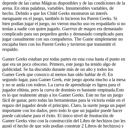
depende de las cartas Mágicas disponibles y de las condiciones de la
arena. En otras palabras, variables. Innumerables variables, de
hecho. Debido a que los Child Geeks mostraron un interés
menguante en el juego, también lo hicieron los Parent Geeks. Si
bien podían jugar el juego, no vieron mucho uso en respaldarlo si no
tenían a nadie con quien jugarlo.
Guerras de magos
era demasiado
complicado para sus pequeños geeks y demasiado complicado para
jugar casualmente con sus compañeros. The Game simplemente no
encajaba bien con los Parent Geeks y tuvieron que transmitir el
respaldo.
Gamer Geeks estaban por todas partes en esta cosa hasta el punto en
que era un poco obsceno. Primero, este juego ha tenido algo de
publicidad. Se ha discutido durante más de un año y todos los
Gamer Geek que conozco al menos han oído hablar de él. En
segundo lugar, para Gamer Geek, este juego aporta mucho a la mesa
y no se anda con rodeos. La curva de aprendizaje es ligera para el
jugador elitista, pero la curva de dominio es bastante empinada.Esto
es lo que realmente atrajo a los Gamer Geeks. Este no fue un juego
fácil de ganar, pero todas las herramientas para la victoria están en el
regazo del jugador desde el principio. Claro, la suerte juega un papel
importante con los dados, pero todo lo que un jugador puede hacer
puede calcularse para el éxito. El único nivel de frustración de
Gamer Geeks vino con la construcción del Libro de hechizos (no les
gustó el hecho de que solo podían construir 2 Libros de hechizos) y