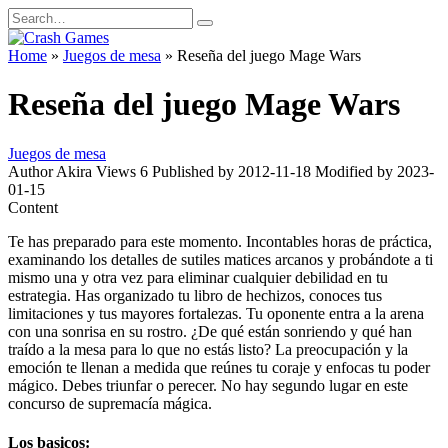
Skip
Search
to
for:
content
Home
»
Juegos de mesa
»
Reseña del juego Mage Wars
Reseña del juego Mage Wars
Juegos de mesa
Author
Akira
Views
6
Published by
2012-11-18
Modified by
2023-
01-15
Content
Te has preparado para este momento. Incontables horas de práctica,
examinando los detalles de sutiles matices arcanos y probándote a ti
mismo una y otra vez para eliminar cualquier debilidad en tu
estrategia. Has organizado tu libro de hechizos, conoces tus
limitaciones y tus mayores fortalezas. Tu oponente entra a la arena
con una sonrisa en su rostro. ¿De qué están sonriendo y qué han
traído a la mesa para lo que no estás listo? La preocupación y la
emoción te llenan a medida que reúnes tu coraje y enfocas tu poder
mágico. Debes triunfar o perecer. No hay segundo lugar en este
concurso de supremacía mágica.
Los basicos: