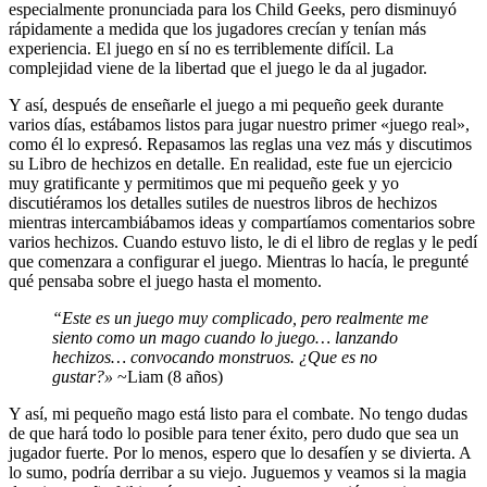
especialmente pronunciada para los Child Geeks, pero disminuyó
rápidamente a medida que los jugadores crecían y tenían más
experiencia. El juego en sí no es terriblemente difícil. La
complejidad viene de la libertad que el juego le da al jugador.
Y así, después de enseñarle el juego a mi pequeño geek durante
varios días, estábamos listos para jugar nuestro primer «juego real»,
como él lo expresó. Repasamos las reglas una vez más y discutimos
su Libro de hechizos en detalle. En realidad, este fue un ejercicio
muy gratificante y permitimos que mi pequeño geek y yo
discutiéramos los detalles sutiles de nuestros libros de hechizos
mientras intercambiábamos ideas y compartíamos comentarios sobre
varios hechizos. Cuando estuvo listo, le di el libro de reglas y le pedí
que comenzara a configurar el juego. Mientras lo hacía, le pregunté
qué pensaba sobre el juego hasta el momento.
“Este es un juego muy complicado, pero realmente me
siento como un mago cuando lo juego… lanzando
hechizos… convocando monstruos. ¿Que es no
gustar?»
~Liam (8 años)
Y así, mi pequeño mago está listo para el combate. No tengo dudas
de que hará todo lo posible para tener éxito, pero dudo que sea un
jugador fuerte. Por lo menos, espero que lo desafíen y se divierta. A
lo sumo, podría derribar a su viejo. Juguemos y veamos si la magia