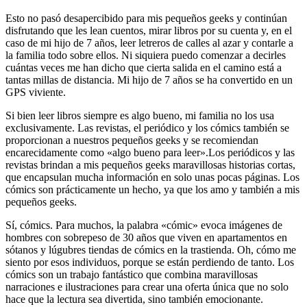
Esto no pasó desapercibido para mis pequeños geeks y continúan
disfrutando que les lean cuentos, mirar libros por su cuenta y, en el
caso de mi hijo de 7 años, leer letreros de calles al azar y contarle a
la familia todo sobre ellos. Ni siquiera puedo comenzar a decirles
cuántas veces me han dicho que cierta salida en el camino está a
tantas millas de distancia. Mi hijo de 7 años se ha convertido en un
GPS viviente.
Si bien leer libros siempre es algo bueno, mi familia no los usa
exclusivamente. Las revistas, el periódico y los cómics también se
proporcionan a nuestros pequeños geeks y se recomiendan
encarecidamente como «algo bueno para leer».Los periódicos y las
revistas brindan a mis pequeños geeks maravillosas historias cortas,
que encapsulan mucha información en solo unas pocas páginas. Los
cómics son prácticamente un hecho, ya que los amo y también a mis
pequeños geeks.
Sí, cómics. Para muchos, la palabra «cómic» evoca imágenes de
hombres con sobrepeso de 30 años que viven en apartamentos en
sótanos y lúgubres tiendas de cómics en la trastienda. Oh, cómo me
siento por esos individuos, porque se están perdiendo de tanto. Los
cómics son un trabajo fantástico que combina maravillosas
narraciones e ilustraciones para crear una oferta única que no solo
hace que la lectura sea divertida, sino también emocionante.