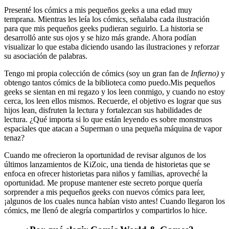
Presenté los cómics a mis pequeños geeks a una edad muy
temprana. Mientras les leía los cómics, señalaba cada ilustración
para que mis pequeños geeks pudieran seguirlo. La historia se
desarrolló ante sus ojos y se hizo más grande. Ahora podían
visualizar lo que estaba diciendo usando las ilustraciones y reforzar
su asociación de palabras.
Tengo mi propia colección de cómics (soy un gran fan de
Infierno)
y
obtengo tantos cómics de la biblioteca como puedo.Mis pequeños
geeks se sientan en mi regazo y los leen conmigo, y cuando no estoy
cerca, los leen ellos mismos. Recuerde, el objetivo es lograr que sus
hijos lean, disfruten la lectura y fortalezcan sus habilidades de
lectura. ¿Qué importa si lo que están leyendo es sobre monstruos
espaciales que atacan a Superman o una pequeña máquina de vapor
tenaz?
Cuando me ofrecieron la oportunidad de revisar algunos de los
últimos lanzamientos de KiZoic, una tienda de historietas que se
enfoca en ofrecer historietas para niños y familias, aproveché la
oportunidad. Me propuse mantener este secreto porque quería
sorprender a mis pequeños geeks con nuevos cómics para leer,
¡algunos de los cuales nunca habían visto antes! Cuando llegaron los
cómics, me llenó de alegría compartirlos y compartirlos lo hice.