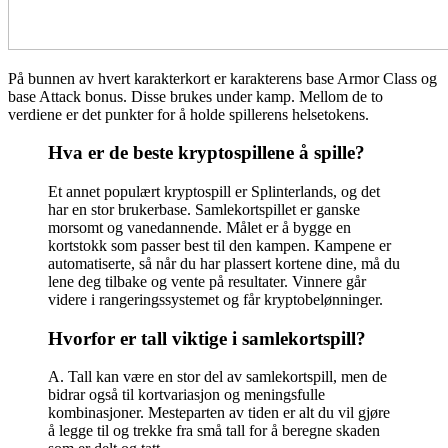
På bunnen av hvert karakterkort er karakterens base Armor Class og
base Attack bonus. Disse brukes under kamp. Mellom de to
verdiene er det punkter for å holde spillerens helsetokens.
Hva er de beste kryptospillene å spille?
Et annet populært kryptospill er Splinterlands, og det
har en stor brukerbase. Samlekortspillet er ganske
morsomt og vanedannende. Målet er å bygge en
kortstokk som passer best til den kampen. Kampene er
automatiserte, så når du har plassert kortene dine, må du
lene deg tilbake og vente på resultater. Vinnere går
videre i rangeringssystemet og får kryptobelønninger.
Hvorfor er tall viktige i samlekortspill?
A. Tall kan være en stor del av samlekortspill, men de
bidrar også til kortvariasjon og meningsfulle
kombinasjoner. Mesteparten av tiden er alt du vil gjøre
å legge til og trekke fra små tall for å beregne skaden