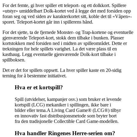
For det femte, gi hver spiller ett teleport- og ett dolkkort. Spillere
«utstyr» umiddelbart Dolk-kortet ved å legge det med forsiden opp
foran seg og ved siden av karakterkortet sitt, koble det til «Våpen»-
sporet. Teleport-kortet går inn i spillerens hånd.
For det sjette, ta de fjernede Monster- og Trap-kortene og eventuelle
gjenværende Teleport-kort, stokk dem tilbake i bunken. Plasser
kortstokken med forsiden ned i midten av spilleområdet. Dette er
trekningen for hele spillets varighet. La det være plass til en
kasthaug. Legg eventuelle gjenværende Dolk-kort tilbake i
spillboksen.
Det er det for spillets oppsett. La hver spiller kaste en 20-sidig
terning for å bestemme initiativet.
Hva er et kortspill?
Spill (utvidelser, kampanjer osv.) som bruker et levende
kortspill (LCG) mekaniker i spillingen, ikke bare i
bilder eller tema.A Living Card Game® (LCG®) tilbyr
en innovativ fast distribusjonsmetode som bryter bort
fra den tradisjonelle Collectible Card Game-modellen.
Hva handler Ringenes Herre-serien om?