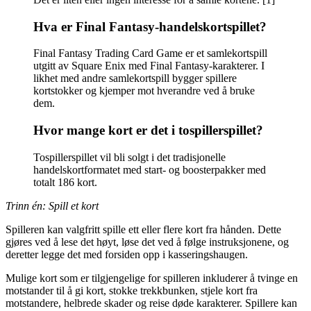
Hva er Final Fantasy-handelskortspillet?
Final Fantasy Trading Card Game er et samlekortspill
utgitt av Square Enix med Final Fantasy-karakterer. I
likhet med andre samlekortspill bygger spillere
kortstokker og kjemper mot hverandre ved å bruke
dem.
Hvor mange kort er det i tospillerspillet?
Tospillerspillet vil bli solgt i det tradisjonelle
handelskortformatet med start- og boosterpakker med
totalt 186 kort.
Trinn én: Spill et kort
Spilleren kan valgfritt spille ett eller flere kort fra hånden. Dette
gjøres ved å lese det høyt, løse det ved å følge instruksjonene, og
deretter legge det med forsiden opp i kasseringshaugen.
Mulige kort som er tilgjengelige for spilleren inkluderer å tvinge en
motstander til å gi kort, stokke trekkbunken, stjele kort fra
motstandere, helbrede skader og reise døde karakterer. Spillere kan