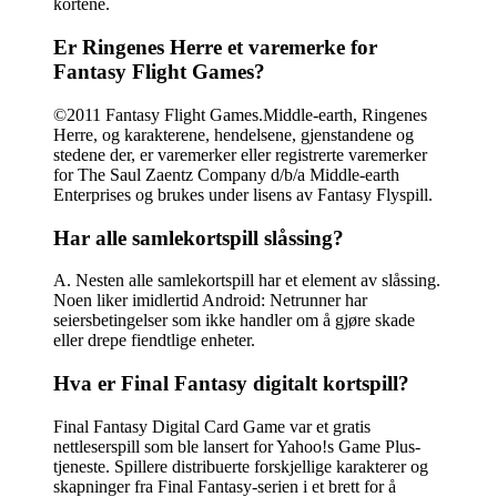
kortene.
Er Ringenes Herre et varemerke for
Fantasy Flight Games?
©2011 Fantasy Flight Games.Middle-earth, Ringenes
Herre, og karakterene, hendelsene, gjenstandene og
stedene der, er varemerker eller registrerte varemerker
for The Saul Zaentz Company d/b/a Middle-earth
Enterprises og brukes under lisens av Fantasy Flyspill.
Har alle samlekortspill slåssing?
A. Nesten alle samlekortspill har et element av slåssing.
Noen liker imidlertid Android: Netrunner har
seiersbetingelser som ikke handler om å gjøre skade
eller drepe fiendtlige enheter.
Hva er Final Fantasy digitalt kortspill?
Final Fantasy Digital Card Game var et gratis
nettleserspill som ble lansert for Yahoo!s Game Plus-
tjeneste. Spillere distribuerte forskjellige karakterer og
skapninger fra Final Fantasy-serien i et brett for å