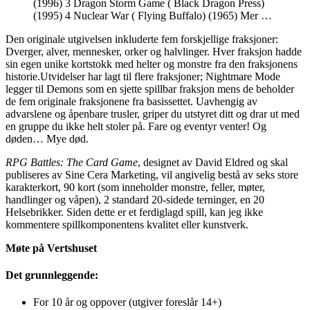
(1996) 3 Dragon Storm Game ( Black Dragon Press)
(1995) 4 Nuclear War ( Flying Buffalo) (1965) Mer …
Den originale utgivelsen inkluderte fem forskjellige fraksjoner:
Dverger, alver, mennesker, orker og halvlinger. Hver fraksjon hadde
sin egen unike kortstokk med helter og monstre fra den fraksjonens
historie.Utvidelser har lagt til flere fraksjoner; Nightmare Mode
legger til Demons som en sjette spillbar fraksjon mens de beholder
de fem originale fraksjonene fra basissettet. Uavhengig av
advarslene og åpenbare trusler, griper du utstyret ditt og drar ut med
en gruppe du ikke helt stoler på. Fare og eventyr venter! Og
døden… Mye død.
RPG Battles: The Card Game
, designet av David Eldred og skal
publiseres av Sine Cera Marketing, vil angivelig bestå av seks store
karakterkort, 90 kort (som inneholder monstre, feller, møter,
handlinger og våpen), 2 standard 20-sidede terninger, en 20
Helsebrikker. Siden dette er et ferdiglagd spill, kan jeg ikke
kommentere spillkomponentens kvalitet eller kunstverk.
Møte på Vertshuset
Det grunnleggende:
For 10 år og oppover (utgiver foreslår 14+)