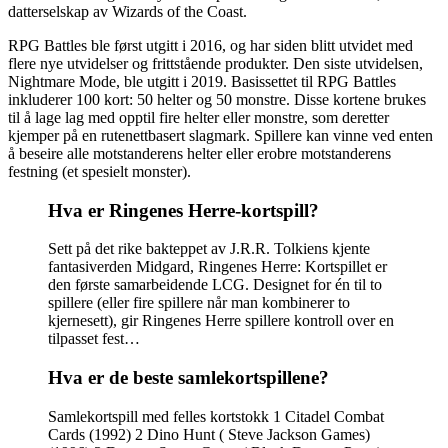
datterselskap av Wizards of the Coast.
RPG Battles ble først utgitt i 2016, og har siden blitt utvidet med
flere nye utvidelser og frittstående produkter. Den siste utvidelsen,
Nightmare Mode, ble utgitt i 2019. Basissettet til RPG Battles
inkluderer 100 kort: 50 helter og 50 monstre. Disse kortene brukes
til å lage lag med opptil fire helter eller monstre, som deretter
kjemper på en rutenettbasert slagmark. Spillere kan vinne ved enten
å beseire alle motstanderens helter eller erobre motstanderens
festning (et spesielt monster).
Hva er Ringenes Herre-kortspill?
Sett på det rike bakteppet av J.R.R. Tolkiens kjente
fantasiverden Midgard, Ringenes Herre: Kortspillet er
den første samarbeidende LCG. Designet for én til to
spillere (eller fire spillere når man kombinerer to
kjernesett), gir Ringenes Herre spillere kontroll over en
tilpasset fest…
Hva er de beste samlekortspillene?
Samlekortspill med felles kortstokk 1 Citadel Combat
Cards (1992) 2 Dino Hunt ( Steve Jackson Games)