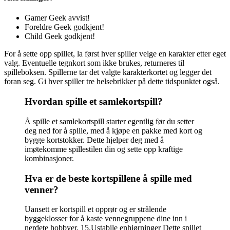
Gamer Geek avvist!
Foreldre Geek godkjent!
Child Geek godkjent!
For å sette opp spillet, la først hver spiller velge en karakter etter eget
valg. Eventuelle tegnkort som ikke brukes, returneres til
spilleboksen. Spillerne tar det valgte karakterkortet og legger det
foran seg. Gi hver spiller tre helsebrikker på dette tidspunktet også.
Hvordan spille et samlekortspill?
Å spille et samlekortspill starter egentlig før du setter
deg ned for å spille, med å kjøpe en pakke med kort og
bygge kortstokker. Dette hjelper deg med å
imøtekomme spillestilen din og sette opp kraftige
kombinasjoner.
Hva er de beste kortspillene å spille med
venner?
Uansett er kortspill et opprør og er strålende
byggeklosser for å kaste vennegruppene dine inn i
nerdete hobbyer. 15.Ustabile enhjørninger Dette spillet