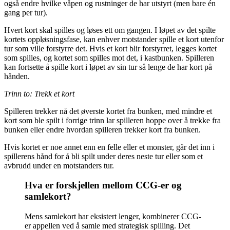
også endre hvilke våpen og rustninger de har utstyrt (men bare én
gang per tur).
Hvert kort skal spilles og løses ett om gangen. I løpet av det spilte
kortets oppløsningsfase, kan enhver motstander spille et kort utenfor
tur som ville forstyrre det. Hvis et kort blir forstyrret, legges kortet
som spilles, og kortet som spilles mot det, i kastbunken. Spilleren
kan fortsette å spille kort i løpet av sin tur så lenge de har kort på
hånden.
Trinn to: Trekk et kort
Spilleren trekker nå det øverste kortet fra bunken, med mindre et
kort som ble spilt i forrige trinn lar spilleren hoppe over å trekke fra
bunken eller endre hvordan spilleren trekker kort fra bunken.
Hvis kortet er noe annet enn en felle eller et monster, går det inn i
spillerens hånd for å bli spilt under deres neste tur eller som et
avbrudd under en motstanders tur.
Hva er forskjellen mellom CCG-er og
samlekort?
Mens samlekort har eksistert lenger, kombinerer CCG-
er appellen ved å samle med strategisk spilling. Det