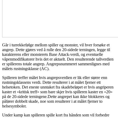
Går i turrekkefølge mellom spiller og monster, vil hver forsøke et
angrep. Dette gjøres ved å rulle den 20-sidede terningen, legge til
karakterens eller monsterets Base Attack-verdi, og eventuelle
våpenmodifikatorer hvis det er aktuelt. Den resulterende tallverdien
er spillerens totale angrep. Angrepsnummeret sammenlignes med
målets rustningsklasse (AC).
Spilleren treffer målet hvis angrepsverdien er lik eller større enn
rustningsklassens verdi. Dette resulterer i at målet fjerner ett
helsetoken. Det eneste unntaket fra skadebeløpet er hvis angriperen
kaster et «kritisk treff» som bare skjer hvis spilleren kaster en «20»
på de 20-sidede terningene.Dette angrepet kan ikke blokkeres og
påfører dobbelt skade, noe som resulterer i at målet fjerner to
helsesymboler.
Under kamp kan spilleren spille kort fra hånden som vil forbedre