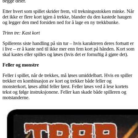
begge deler.
Etter hvert som spillet skrider frem, vil trekningsstokken minke. Når
det ikke er flere kort igjen å trekke, blander du den kastede haugen
og legger den med forsiden ned for å lage en ny trekkbunke.
Trinn tre: Kast kort
Spillerens siste handling på sin tur – hvis karakteren deres fortsatt er
i live – er å kaste ned til ikke mer enn fem kort på hånden. Kort som
skal kastes eller spilles og løses (hvis det er fornuftig å gjøre det).
Feller og monstre
Feller i spillet, når de trekkes, må løses umiddelbart. Hvis en spiller
trekker en kombinasjon av kort og trekker både feller og
monsterkort, løses alltid feller først. Feller løses ved å lese kortets
tekst og følge instruksjonene. Feller kan skade både spilleren og
motstanderne.