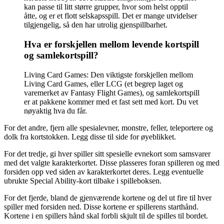
kan passe til litt større grupper, hvor som helst opptil
åtte, og er et flott selskapsspill. Det er mange utvidelser
tilgjengelig, så den har utrolig gjenspillbarhet.
Hva er forskjellen mellom levende kortspill
og samlekortspill?
Living Card Games: Den viktigste forskjellen mellom
Living Card Games, eller LCG (et begrep laget og
varemerket av Fantasy Flight Games), og samlekortspill
er at pakkene kommer med et fast sett med kort. Du vet
nøyaktig hva du får.
For det andre, fjern alle spesialevner, monstre, feller, teleportere og
dolk fra kortstokken. Legg disse til side for øyeblikket.
For det tredje, gi hver spiller sitt spesielle evnekort som samsvarer
med det valgte karakterkortet. Disse plasseres foran spilleren og med
forsiden opp ved siden av karakterkortet deres. Legg eventuelle
ubrukte Special Ability-kort tilbake i spilleboksen.
For det fjerde, bland de gjenværende kortene og del ut fire til hver
spiller med forsiden ned. Disse kortene er spillerens starthånd.
Kortene i en spillers hånd skal forbli skjult til de spilles til bordet.