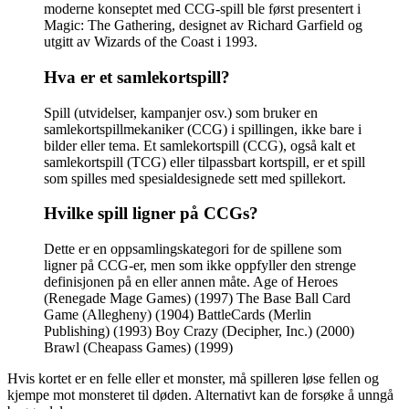
moderne konseptet med CCG-spill ble først presentert i
Magic: The Gathering, designet av Richard Garfield og
utgitt av Wizards of the Coast i 1993.
Hva er et samlekortspill?
Spill (utvidelser, kampanjer osv.) som bruker en
samlekortspillmekaniker (CCG) i spillingen, ikke bare i
bilder eller tema. Et samlekortspill (CCG), også kalt et
samlekortspill (TCG) eller tilpassbart kortspill, er et spill
som spilles med spesialdesignede sett med spillekort.
Hvilke spill ligner på CCGs?
Dette er en oppsamlingskategori for de spillene som
ligner på CCG-er, men som ikke oppfyller den strenge
definisjonen på en eller annen måte. Age of Heroes
(Renegade Mage Games) (1997) The Base Ball Card
Game (Allegheny) (1904) BattleCards (Merlin
Publishing) (1993) Boy Crazy (Decipher, Inc.) (2000)
Brawl (Cheapass Games) (1999)
Hvis kortet er en felle eller et monster, må spilleren løse fellen og
kjempe mot monsteret til døden. Alternativt kan de forsøke å unngå