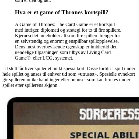
som er delt og tatt.
Hva er et game of Thrones-kortspill?
A Game of Thrones: The Card Game er et kortspill
med intriger, diplomati og strategi for to til fire spillere.
Kjernesettet inneholder alt som fire spillere trenger for
en selvstendig og enormt gjenspillbar spillopplevelse.
Dens mest overbevisende egenskap er imidlertid den
uendelige tilpasningen som tilbys av Living Card
Game®, eller LCG, systemet.
Til slutt får hver spiller et unikt spesialkort. Disse forblir i spill under
hele spillet og anses til enhver tid som «utrustet». Spesielle evnekort
gir spilleren unike handlinger eller bonuser som kan brukes under
spillet etter spillerens skjønn.