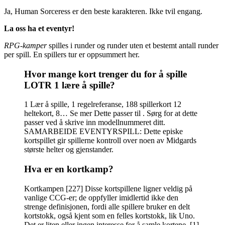
Ja, Human Sorceress er den beste karakteren. Ikke tvil engang.
La oss ha et eventyr!
RPG-kamper
spilles i runder og runder uten et bestemt antall runder
per spill. En spillers tur er oppsummert her.
Hvor mange kort trenger du for å spille
LOTR 1 lære å spille?
1 Lær å spille, 1 regelreferanse, 188 spillerkort 12
heltekort, 8… Se mer Dette passer til . Sørg for at dette
passer ved å skrive inn modellnummeret ditt.
SAMARBEIDE EVENTYRSPILL: Dette episke
kortspillet gir spillerne kontroll over noen av Midgards
største helter og gjenstander.
Hva er en kortkamp?
Kortkampen [227] Disse kortspillene ligner veldig på
vanlige CCG-er; de oppfyller imidlertid ikke den
strenge definisjonen, fordi alle spillere bruker en delt
kortstokk, også kjent som en felles kortstokk, lik Uno.
Det er liten eller ingen interesse for å samle kortene. [1]