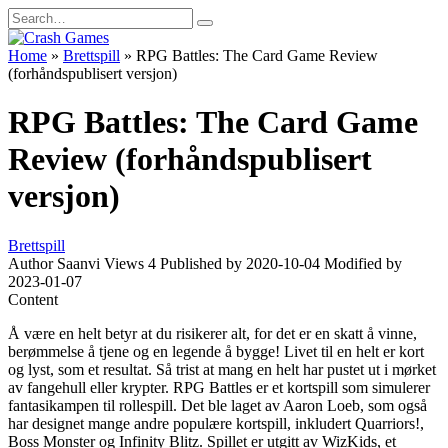
Skip
Search
to
for:
content
Home
»
Brettspill
»
RPG Battles: The Card Game Review
(forhåndspublisert versjon)
RPG Battles: The Card Game
Review (forhåndspublisert
versjon)
Brettspill
Author
Saanvi
Views
4
Published by
2020-10-04
Modified by
2023-01-07
Content
Å være en helt betyr at du risikerer alt, for det er en skatt å vinne,
berømmelse å tjene og en legende å bygge! Livet til en helt er kort
og lyst, som et resultat. Så trist at mang en helt har pustet ut i mørket
av fangehull eller krypter. RPG Battles er et kortspill som simulerer
fantasikampen til rollespill. Det ble laget av Aaron Loeb, som også
har designet mange andre populære kortspill, inkludert Quarriors!,
Boss Monster og Infinity Blitz. Spillet er utgitt av WizKids, et