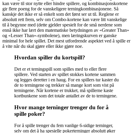
kan være til stor nytte eller hindre spillere, og kombinasjonskortene
gir flere poeng for de vanskeligere terningkombinasjonene. Så
kanskje det ikke er så enkelt som det først ser ut til. Reglene er
absolutt rett frem, selv om Combo-kortene kan være litt vanskelige
til å begynne med (dette gjelder spesielt for de små nerdene som
ennå ikke har lært den matematiske betydningen av «Greater Than»
og «Lesser Than»-symbolene), men læringskurven er ganske
minimal for hele spillet. Det mest utfordrende aspektet ved å spille er
å vite når du skal gjøre eller ikke gjøre noe.
Hvordan spiller du kortspill?
Det er et terningspill som spilles med to eller flere
spillere. Ved starten av spillet stokkes kortene sammen
og legges deretter i en haug. For en spillers tur kaster du
de to terningene og trekker så mange kort som vist på
terningene. Når kortene er trukket, må spillerne kaste
kortbunkene som det totale antallet av de to terningene.
Hvor mange terninger trenger du for å
spille poker?
For å spille trenger du fem vanlige 6-sidige terninger,
selv om det å ha spesielle pokerterninger absolutt øker