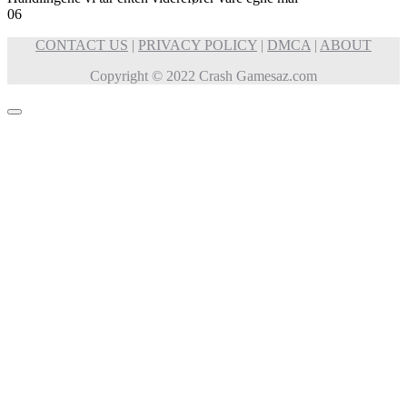
0
6
CONTACT US
|
PRIVACY POLICY
|
DMCA
|
ABOUT
Copyright © 2022 Crash Gamesaz.com