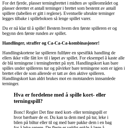
For det fjerde, plasser terningbrettet i midten av spilleområdet og
plasser deretter et antall terninger i brettet som bestemt av antall
spillere (tabellen er gitt i reglene). Eventuelle ubrukte terninger
legges tilbake i spilleboksen så lenge spillet varer.
Du er nå klar til å spille! Bestem hvem den første spilleren er og
begynn den første runden av spillet.
Handlinger, straffer og Ca-Ca-Ca-kombinasjoner!
Handlingskortene lar spilleren fullføre en spesifikk handling de
ellers ikke ville fått lov til i løpet av spillet. For eksempel å kaste alle
de blå terningene i terningbrettet på nytt. Handlingskort kan bare
spilles under spillerens tur og påvirker bare terningene som er igjen i
brettet eller de som allerede er tatt av den aktive spilleren.
Handlingskort kan aldri brukes mot en motstanders innsamlede
terninger.
Hva er fordelene med å spille kort- eller
terningspill?
Bonc! Regler Det fine med kort- eller terningspill er
hvor bærbare de er. Du kan ta dem med på tur, leke i
bilen på biltur eller til og med bare pakke dem i en bag
for å leke senere. De fleste er veldig enkle å lære å