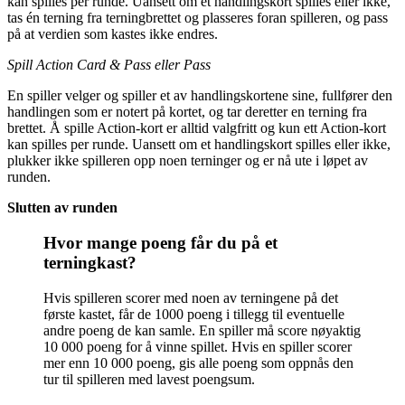
kan spilles per runde. Uansett om et handlingskort spilles eller ikke,
tas én terning fra terningbrettet og plasseres foran spilleren, og pass
på at verdien som kastes ikke endres.
Spill Action Card & Pass eller Pass
En spiller velger og spiller et av handlingskortene sine, fullfører den
handlingen som er notert på kortet, og tar deretter en terning fra
brettet. Å spille Action-kort er alltid valgfritt og kun ett Action-kort
kan spilles per runde. Uansett om et handlingskort spilles eller ikke,
plukker ikke spilleren opp noen terninger og er nå ute i løpet av
runden.
Slutten av runden
Hvor mange poeng får du på et
terningkast?
Hvis spilleren scorer med noen av terningene på det
første kastet, får de 1000 poeng i tillegg til eventuelle
andre poeng de kan samle. En spiller må score nøyaktig
10 000 poeng for å vinne spillet. Hvis en spiller scorer
mer enn 10 000 poeng, gis alle poeng som oppnås den
tur til spilleren med lavest poengsum.