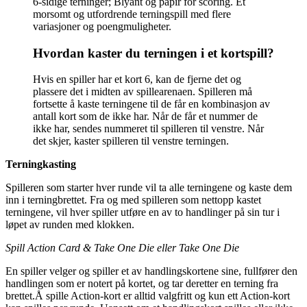
6-sidige terninger; Blyant og papir for scoring. Et
morsomt og utfordrende terningspill med flere
variasjoner og poengmuligheter.
Hvordan kaster du terningen i et kortspill?
Hvis en spiller har et kort 6, kan de fjerne det og
plassere det i midten av spillearenaen. Spilleren må
fortsette å kaste terningene til de får en kombinasjon av
antall kort som de ikke har. Når de får et nummer de
ikke har, sendes nummeret til spilleren til venstre. Når
det skjer, kaster spilleren til venstre terningen.
Terningkasting
Spilleren som starter hver runde vil ta alle terningene og kaste dem
inn i terningbrettet. Fra og med spilleren som nettopp kastet
terningene, vil hver spiller utføre en av to handlinger på sin tur i
løpet av runden med klokken.
Spill Action Card & Take One Die eller
Take One Die
En spiller velger og spiller et av handlingskortene sine, fullfører den
handlingen som er notert på kortet, og tar deretter en terning fra
brettet.Å spille Action-kort er alltid valgfritt og kun ett Action-kort