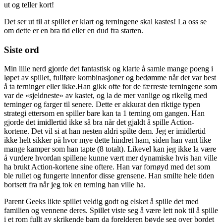
ut og teller kort!
Det ser ut til at spillet er klart og terningene skal kastes! La oss se
om dette er en bra tid eller en dud fra starten.
Siste ord
Min lille nerd gjorde det fantastisk og klarte å samle mange poeng i
løpet av spillet, fullføre kombinasjoner og bedømme når det var best
å ta terninger eller ikke.Han gikk ofte for de færreste terningene som
var de «sjeldneste» av kastet, og la de mer vanlige og rikelig med
terninger og farger til senere. Dette er akkurat den riktige typen
strategi ettersom en spiller bare kan ta 1 terning om gangen. Han
gjorde det imidlertid ikke så bra når det gjaldt å spille Action-
kortene. Det vil si at han nesten aldri spilte dem. Jeg er imidlertid
ikke helt sikker på hvor mye dette hindret ham, siden han vant like
mange kamper som han tapte (8 totalt). Likevel kan jeg ikke la være
å vurdere hvordan spillene kunne vært mer dynamiske hvis han ville
ha brukt Action-kortene sine oftere. Han var fornøyd med det som
ble rullet og fungerte innenfor disse grensene. Han smilte hele tiden
bortsett fra når jeg tok en terning han ville ha.
Parent Geeks likte spillet veldig godt og elsket å spille det med
familien og vennene deres. Spillet viste seg å være lett nok til å spille
i et rom fullt av skrikende barn da forelderen bøyde seg over bordet