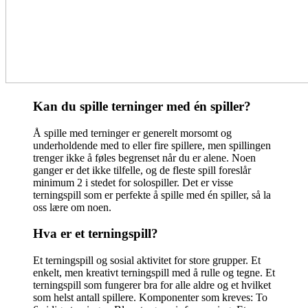
Kan du spille terninger med én spiller?
Å spille med terninger er generelt morsomt og
underholdende med to eller fire spillere, men spillingen
trenger ikke å føles begrenset når du er alene. Noen
ganger er det ikke tilfelle, og de fleste spill foreslår
minimum 2 i stedet for solospiller. Det er visse
terningspill som er perfekte å spille med én spiller, så la
oss lære om noen.
Hva er et terningspill?
Et terningspill og sosial aktivitet for store grupper. Et
enkelt, men kreativt terningspill med å rulle og tegne. Et
terningspill som fungerer bra for alle aldre og et hvilket
som helst antall spillere. Komponenter som kreves: To