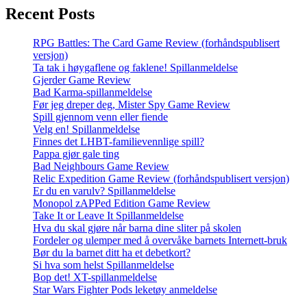
Recent Posts
RPG Battles: The Card Game Review (forhåndspublisert
versjon)
Ta tak i høygaflene og faklene! Spillanmeldelse
Gjerder Game Review
Bad Karma-spillanmeldelse
Før jeg dreper deg, Mister Spy Game Review
Spill gjennom venn eller fiende
Velg en! Spillanmeldelse
Finnes det LHBT-familievennlige spill?
Pappa gjør gale ting
Bad Neighbours Game Review
Relic Expedition Game Review (forhåndspublisert versjon)
Er du en varulv? Spillanmeldelse
Monopol zAPPed Edition Game Review
Take It or Leave It Spillanmeldelse
Hva du skal gjøre når barna dine sliter på skolen
Fordeler og ulemper med å overvåke barnets Internett-bruk
Bør du la barnet ditt ha et debetkort?
Si hva som helst Spillanmeldelse
Bop det! XT-spillanmeldelse
Star Wars Fighter Pods leketøy anmeldelse