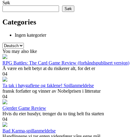
Søk
Søk
Categories
Ingen kategorier
Velg
et
You may also like
språk
RPG Battles: The Card Game Review (forhåndspublisert versjon)
Å være en helt betyr at du risikerer alt, for det er
0
4
Ta tak i høygaflene og faklene! Spillanmeldelse
fransk forfatter og vinner av Nobelprisen i litteratur
0
4
Gjerder Game Review
Hvis du eier husdyr, trenger du to ting helt fra starten
0
4
Bad Karma-spillanmeldelse
Handlingene vi tar enten viderefører våre egne mål