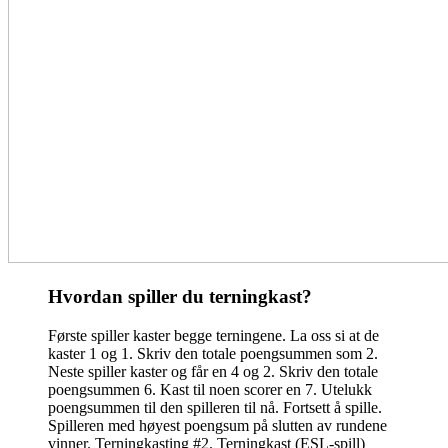
Hvordan spiller du terningkast?
Første spiller kaster begge terningene. La oss si at de
kaster 1 og 1. Skriv den totale poengsummen som 2.
Neste spiller kaster og får en 4 og 2. Skriv den totale
poengsummen 6. Kast til noen scorer en 7. Utelukk
poengsummen til den spilleren til nå. Fortsett å spille.
Spilleren med høyest poengsum på slutten av rundene
vinner. Terningkasting #2. Terningkast (ESL-spill)