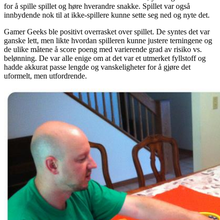
for å spille spillet og høre hverandre snakke. Spillet var også
innbydende nok til at ikke-spillere kunne sette seg ned og nyte det.
Gamer Geeks ble positivt overrasket over spillet. De syntes det var
ganske lett, men likte hvordan spilleren kunne justere terningene og
de ulike måtene å score poeng med varierende grad av risiko vs.
belønning. De var alle enige om at det var et utmerket fyllstoff og
hadde akkurat passe lengde og vanskeligheter for å gjøre det
uformelt, men utfordrende.