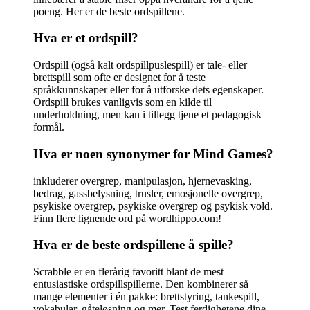
poeng. Her er de beste ordspillene.
Hva er et ordspill?
Ordspill (også kalt ordspillpuslespill) er tale- eller
brettspill som ofte er designet for å teste
språkkunnskaper eller for å utforske dets egenskaper.
Ordspill brukes vanligvis som en kilde til
underholdning, men kan i tillegg tjene et pedagogisk
formål.
Hva er noen synonymer for Mind Games?
inkluderer overgrep, manipulasjon, hjernevasking,
bedrag, gassbelysning, trusler, emosjonelle overgrep,
psykiske overgrep, psykiske overgrep og psykisk vold.
Finn flere lignende ord på wordhippo.com!
Hva er de beste ordspillene å spille?
Scrabble er en flerårig favoritt blant de mest
entusiastiske ordspillspillerne. Den kombinerer så
mange elementer i én pakke: brettstyring, tankespill,
vokabular, gåteløsning og mer. Test ferdighetene dine