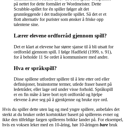
på nettet for dette formålet er Wordmeister. Dette
Scrabble-spillet for én spiller følger alt det
grunnleggende i det tradisjonelle spillet. Så det er et
flott alternativ for purister som ønsker å friske opp
talentene sine.
Lærer elevene ordforråd gjennom spill?
Det er klart at elevene har større sjanse til å bli utsatt for
ordforråd gjennom spill. I følge Hadfield (1999, s. 91),
for å beholde 11 Se ordet å kommunisere med andre.
Hva er språkspill?
Disse spillene utfordrer spillere til å lete etter ord eller
definisjoner, brainstorme termer, utlede fraser basert på
ledetråder, eller lage ord under visse forhold. Språkspill
er en fin måte å lære bort nytt ordforråd og hjelpe
elevene å øve seg på å gjenkjenne og bruke nye ord.
Hvis du spiller dette uten lag og med yngre spillere, anbefales det
sterkt at du bruker ordet kortstokker basert på spillerens evner og
ikke den tilfeldige fargen spillerens brikke lander på. For eksempel,
hvis en voksen leker med en 10-åring, bør 10-åringen
bare
bruk