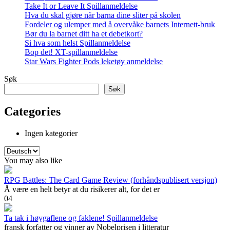
Take It or Leave It Spillanmeldelse
Hva du skal gjøre når barna dine sliter på skolen
Fordeler og ulemper med å overvåke barnets Internett-bruk
Bør du la barnet ditt ha et debetkort?
Si hva som helst Spillanmeldelse
Bop det! XT-spillanmeldelse
Star Wars Fighter Pods leketøy anmeldelse
Søk
Søk
Categories
Ingen kategorier
Velg
et
You may also like
språk
RPG Battles: The Card Game Review (forhåndspublisert versjon)
Å være en helt betyr at du risikerer alt, for det er
0
4
Ta tak i høygaflene og faklene! Spillanmeldelse
fransk forfatter og vinner av Nobelprisen i litteratur