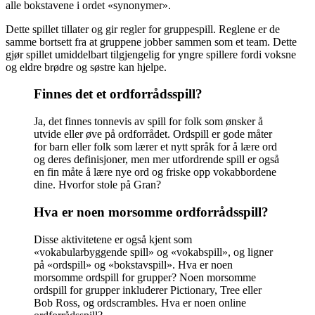
alle bokstavene i ordet «synonymer».
Dette spillet tillater og gir regler for gruppespill. Reglene er de
samme bortsett fra at gruppene jobber sammen som et team. Dette
gjør spillet umiddelbart tilgjengelig for yngre spillere fordi voksne
og eldre brødre og søstre kan hjelpe.
Finnes det et ordforrådsspill?
Ja, det finnes tonnevis av spill for folk som ønsker å
utvide eller øve på ordforrådet. Ordspill er gode måter
for barn eller folk som lærer et nytt språk for å lære ord
og deres definisjoner, men mer utfordrende spill er også
en fin måte å lære nye ord og friske opp vokabbordene
dine. Hvorfor stole på Gran?
Hva er noen morsomme ordforrådsspill?
Disse aktivitetene er også kjent som
«vokabularbyggende spill» og «vokabspill», og ligner
på «ordspill» og «bokstavspill». Hva er noen
morsomme ordspill for grupper? Noen morsomme
ordspill for grupper inkluderer Pictionary, Tree eller
Bob Ross, og ordscrambles. Hva er noen online