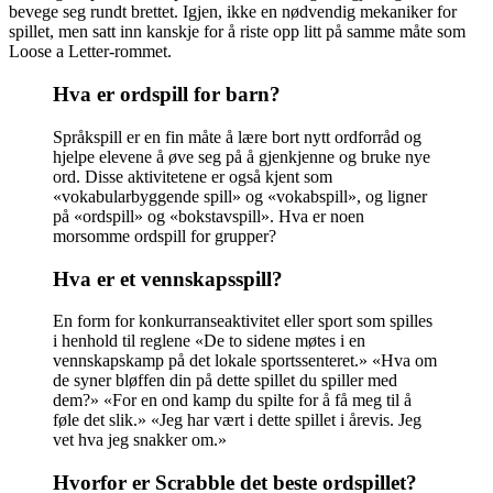
bevege seg rundt brettet. Igjen, ikke en nødvendig mekaniker for
spillet, men satt inn kanskje for å riste opp litt på samme måte som
Loose a Letter-rommet.
Hva er ordspill for barn?
Språkspill er en fin måte å lære bort nytt ordforråd og
hjelpe elevene å øve seg på å gjenkjenne og bruke nye
ord. Disse aktivitetene er også kjent som
«vokabularbyggende spill» og «vokabspill», og ligner
på «ordspill» og «bokstavspill». Hva er noen
morsomme ordspill for grupper?
Hva er et vennskapsspill?
En form for konkurranseaktivitet eller sport som spilles
i henhold til reglene «De to sidene møtes i en
vennskapskamp på det lokale sportssenteret.» «Hva om
de syner bløffen din på dette spillet du spiller med
dem?» «For en ond kamp du spilte for å få meg til å
føle det slik.» «Jeg har vært i dette spillet i årevis. Jeg
vet hva jeg snakker om.»
Hvorfor er Scrabble det beste ordspillet?