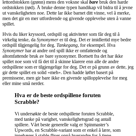
lettordstokken (grønn) mens den voksne skal
bare
bruk den harde
ordstokken (rød). Å bruke denne typen handikap vil bidra til å jevne
ut vanskeligheten noe. Dette lar ikke barnet ditt vinne, vel å merke,
men det gir en mer utfordrende og givende opplevelse uten å vanne
spillet.
Hvis du liker kryssord, ordspill og aktiviteter som får deg til å
virkelig tenke, da
Synonymer
er til deg. Det er imidlertid mye bedre
ordspill tilgjengelig for deg.
Tankegang
, for eksempel. Hva
Synonymer
har at andre ord spill ikke er omfattende og
altomfattende bruk av bare synonymer. Bortsett fra det har ikke
spillet noe som vil få det til å skinne klarere enn alle de andre
ordspillene som er tilgjengelige for deg. Det er på grunn av dette, jeg
gir dette spillet en solid «meh». Den hadde løftet basert på
premissene, men gir bare ikke en givende spillopplevelse for meg
eller mine små nerder.
Hva er de beste ordspillene foruten
Scrabble?
Vi undersøkte de beste ordspillene foruten Scrabble,
med tanke på varighet, vanskelighetsgrad og antall
spillere. Vårt beste generelle valg er Spinmaster’s
Upwords, en Scrabble-variant som er enkel å lære, som
innebærer å stable fliser oppå hverandre for å tjene