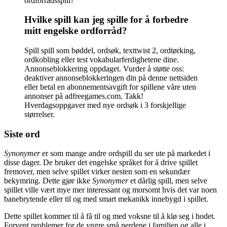
ordforrådsspill?
Hvilke spill kan jeg spille for å forbedre
mitt engelske ordforråd?
Spill spill som bøddel, ordsøk, texttwist 2, ordtørking,
ordkobling eller test vokabularferdighetene dine.
Annonseblokkering oppdaget. Vurder å støtte oss:
deaktiver annonseblokkeringen din på denne nettsiden
eller betal en abonnementsavgift for spillene våre uten
annonser på adfreegames.com. Takk!
Hverdagsoppgaver med nye ordsøk i 3 forskjellige
størrelser.
Siste ord
Synonymer
er som mange andre ordspill du ser ute på markedet i
disse dager. De bruker det engelske språket for å drive spillet
fremover, men selve spillet virker nesten som en sekundær
bekymring. Dette gjør ikke
Synonymer
et dårlig spill, men selve
spillet ville vært mye mer interessant og morsomt hvis det var noen
banebrytende eller til og med smart mekanikk innebygd i spillet.
Dette spillet kommer til å få til og med voksne til å klø seg i hodet.
Forvent problemer for de yngre små nerdene i familien og alle i