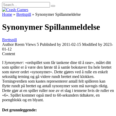
Skip
Search
to
for:
content
Home
»
Brettspill
»
Synonymer Spillanmeldelse
Synonymer Spillanmeldelse
Brettspill
Author
Reem
Views
5
Published by
2011-02-15
Modified by
2023-
01-12
Content
I
Synonymer:
«ordspillet som får tankene dine til å rase», målet ditt
som spiller er å være den første til å samle bokstaver fra hele brettet
som staver ordet «synonymer». Dette gjøres ved å rulle en enkelt
sekssidig terning og gå videre rundt brettet med klokken.
Terningverdien som kastes representerer antall felt spilleren kan
flytte rundt på brettet og antall synonymer som må navngis riktig.
Dette gjør at en spiller ruller noe av et slag i tennene hvis de ruller en
«6». Spillet kommer også med to 60-sekunders tidtakere, en
poengblokk og en blyant.
Det grunnleggende: