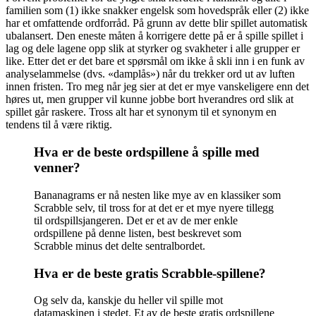
familien som (1) ikke snakker engelsk som hovedspråk eller (2) ikke
har et omfattende ordforråd. På grunn av dette blir spillet automatisk
ubalansert. Den eneste måten å korrigere dette på er å spille spillet i
lag og dele lagene opp slik at styrker og svakheter i alle grupper er
like. Etter det er det bare et spørsmål om ikke å skli inn i en funk av
analyselammelse (dvs. «damplås») når du trekker ord ut av luften
innen fristen. Tro meg når jeg sier at det er mye vanskeligere enn det
høres ut, men grupper vil kunne jobbe bort hverandres ord slik at
spillet går raskere. Tross alt har et synonym til et synonym en
tendens til å være riktig.
Hva er de beste ordspillene å spille med
venner?
Bananagrams er nå nesten like mye av en klassiker som
Scrabble selv, til tross for at det er et mye nyere tillegg
til ordspillsjangeren. Det er et av de mer enkle
ordspillene på denne listen, best beskrevet som
Scrabble minus det delte sentralbordet.
Hva er de beste gratis Scrabble-spillene?
Og selv da, kanskje du heller vil spille mot
datamaskinen i stedet. Et av de beste gratis ordspillene