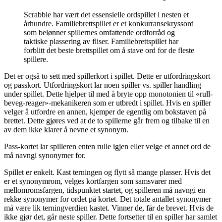
Scrabble har vært det essensielle ordspillet i nesten et
århundre. Familiebrettspillet er et konkurransekryssord
som belønner spillernes omfattende ordforråd og
taktiske plassering av fliser. Familiebrettspillet har
forblitt det beste brettspillet om å stave ord for de fleste
spillere.
Det er også to sett med spillerkort i spillet. Dette er utfordringskort
og passkort. Utfordringskort lar noen spiller vs. spiller handling
under spillet. Dette hjelper til med å bryte opp monotonien til «rull-
beveg-reager»-mekanikeren som er utbredt i spillet. Hvis en spiller
velger å utfordre en annen, kjemper de egentlig om bokstaven på
brettet. Dette gjøres ved at de to spillerne går frem og tilbake til en
av dem ikke klarer å nevne et synonym.
Pass-kortet lar spilleren enten rulle igjen eller velge et annet ord de
må navngi synonymer for.
Spillet er enkelt. Kast terningen og flytt så mange plasser. Hvis det
er et synonymrom, velges kortfargen som samsvarer med
mellomromsfargen, tidspunktet startet, og spilleren må navngi en
rekke synonymer for ordet på kortet. Det totale antallet synonymer
må være lik terningverdien kastet. Vinner de, får de brevet. Hvis de
ikke gjør det, går neste spiller. Dette fortsetter til en spiller har samlet