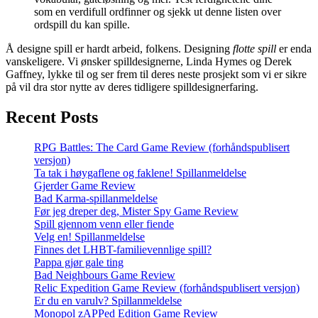
som en verdifull ordfinner og sjekk ut denne listen over
ordspill du kan spille.
Å designe spill er hardt arbeid, folkens. Designing
flotte spill
er enda
vanskeligere. Vi ønsker spilldesignerne, Linda Hymes og Derek
Gaffney, lykke til og ser frem til deres neste prosjekt som vi er sikre
på vil dra stor nytte av deres tidligere spilldesignerfaring.
Recent Posts
RPG Battles: The Card Game Review (forhåndspublisert
versjon)
Ta tak i høygaflene og faklene! Spillanmeldelse
Gjerder Game Review
Bad Karma-spillanmeldelse
Før jeg dreper deg, Mister Spy Game Review
Spill gjennom venn eller fiende
Velg en! Spillanmeldelse
Finnes det LHBT-familievennlige spill?
Pappa gjør gale ting
Bad Neighbours Game Review
Relic Expedition Game Review (forhåndspublisert versjon)
Er du en varulv? Spillanmeldelse
Monopol zAPPed Edition Game Review