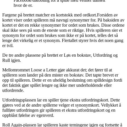
Facebook-tilkobling for å spille med venner uansett
hvor de er.
Fargene på brettet matcher en kortstokk med ordkort.Forsiden av
kortet viser ordet spilleren må navngi synonymer for. På baksiden av
kortet er det en rekke synonymer for ordet som brukes. Disse ordene
skal ikke sees på som de eneste som er riktige. Hvis spilleren sier et
synonym for ordet som brukes som ikke er på kortet, telles det så
lenge det virkelig er et synonym. Flertallet styrer hvis det noen gang
er tvil.
De tre andre plassene på brettet er Løs en bokstav, Utfordring og
Rull igjen.
Mellomrommet Loose a Letter gjør akkurat det; det fører til at
spilleren som lander på den mister en bokstav. Det tapte brevet er
opp til spilleren. Dette er en uheldig beslutning om spilldesign fordi
det faktisk gjør spillet lengre og ikke mer underholdende eller
utfordrende.
Utfordringsplassen lar en spiller tjene ekstra utfordringskort. Dette
gjøres ved at de andre spillerne velger et synonymkort. Vellykket å
fullføre utfordringen gir spilleren et ekstra utfordringskort og en
oppblåst følelse av egenverd.
Roll Again-plassen lar spilleren kaste terningene igjen og fortsette å