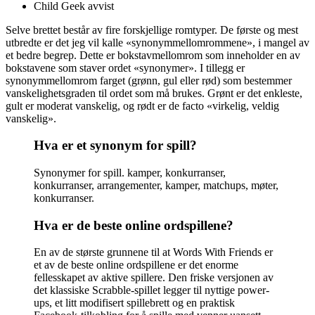
Child Geek avvist
Selve brettet består av fire forskjellige romtyper. De første og mest
utbredte er det jeg vil kalle «synonymmellomrommene», i mangel av
et bedre begrep. Dette er bokstavmellomrom som inneholder en av
bokstavene som staver ordet «synonymer». I tillegg er
synonymmellomrom farget (grønn, gul eller rød) som bestemmer
vanskelighetsgraden til ordet som må brukes. Grønt er det enkleste,
gult er moderat vanskelig, og rødt er de facto «virkelig, veldig
vanskelig».
Hva er et synonym for spill?
Synonymer for spill. kamper, konkurranser,
konkurranser, arrangementer, kamper, matchups, møter,
konkurranser.
Hva er de beste online ordspillene?
En av de største grunnene til at Words With Friends er
et av de beste online ordspillene er det enorme
fellesskapet av aktive spillere. Den friske versjonen av
det klassiske Scrabble-spillet legger til nyttige power-
ups, et litt modifisert spillebrett og en praktisk