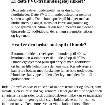
Er dette PVC-fri hundelegetøj sikkert?
Dette interaktive hundelegetøj tester din hunds
færdigheder. Dette PVC-fri hundepuslespil er nemt og
sikkert at spille. Dette hundepuslespil hjælper med at
lindre stress og angst, mens det lærer langsomme og
sunde spisevaner. Stimuler din hund mentalt med denne
tilpassede IQ godbidbold, der er nem at rengøre, sikker
og lege med.
Hvad er den bedste puslespil til hunde?
3-tommer bolden er velegnet til hunde op til 40lbs,
hvorimod en 4-tommer er til hunde på op til 90lbs.
Hundelegetøjet med puslespil er fyldt med godbidder
og har en lille hulåbning i den ene side. Kæledyrsejeren
kan fylde bolden med forskellige fantastiske godbidder.
Hundene skal vippe bolden eller lege med den for at få
godbidderne ud.
Inde i
Paradoks boks
er en serie af mindre terninger og slisker, som
metalkuglen vil rejse ind og igennem. Det er ganske vist noget af en
antagelse fra min side, fordi puslespilsløseren ikke kan se indersiden
af ​​puslespilsterningen og skal styre bolden alene ud fra instinkt,
intuition og lyd.Dette gøres ved at vippe kuben i forskellige