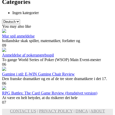
Categories
Ingen kategorier
Vælg
sprog
You may also like
Mur spil anmeldelse
hollandske skak spiller, matematiker, forfatter og
0
9
Anmeldelse af pokerangrebsspil
To gange World Series of Poker (WSOP) Main Event-mester
0
6
Gaming i stil: E-WIN Gaming Chair Review
Den franske dramatiker og en af ​​de tre store dramatikere i det 17.
0
6
RPG Battles: The Card Game Review (forudgivet version)
At være en helt betyder, at du risikerer det hele
0
7
CONTACT US
|
PRIVACY POLICY
|
DMCA
|
ABOUT