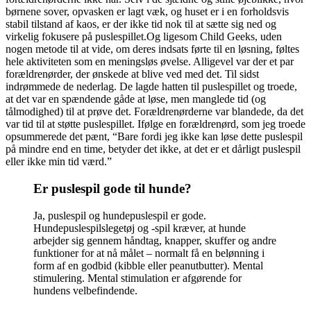
børnene sover, opvasken er lagt væk, og huset er i en forholdsvis
stabil tilstand af kaos, er der ikke tid nok til at sætte sig ned og
virkelig fokusere på puslespillet.Og ligesom Child Geeks, uden
nogen metode til at vide, om deres indsats førte til en løsning, føltes
hele aktiviteten som en meningsløs øvelse. Alligevel var der et par
forældrenørder, der ønskede at blive ved med det. Til sidst
indrømmede de nederlag. De lagde hatten til puslespillet og troede,
at det var en spændende gåde at løse, men manglede tid (og
tålmodighed) til at prøve det. Forældrenørderne var blandede, da det
var tid til at støtte puslespillet. Ifølge en forældrenørd, som jeg troede
opsummerede det pænt, “Bare fordi jeg ikke kan løse dette puslespil
på mindre end en time, betyder det ikke, at det er et dårligt puslespil
eller ikke min tid værd.”
Er puslespil gode til hunde?
Ja, puslespil og hundepuslespil er gode.
Hundepuslespilslegetøj og -spil kræver, at hunde
arbejder sig gennem håndtag, knapper, skuffer og andre
funktioner for at nå målet – normalt få en belønning i
form af en godbid (kibble eller peanutbutter). Mental
stimulering. Mental stimulation er afgørende for
hundens velbefindende.