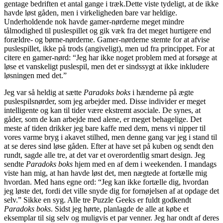
gentage bedriften et antal gange i træk.Dette viste tydeligt, at de ikke
havde løst gåden, men i virkeligheden bare var heldige.
Underholdende nok havde gamer-nørderne meget mindre
tålmodighed til puslespillet og gik væk fra det meget hurtigere end
forældre- og børne-nørderne. Gamer-nørderne stemte for at afvise
puslespillet, ikke på trods (angiveligt), men ud fra princippet. For at
citere en gamer-nørd: “Jeg har ikke noget problem med at forsøge at
løse et vanskeligt puslespil, men det er sindssygt at ikke inkludere
løsningen med det.”
Jeg var så heldig at sætte
Paradoks boks
i hænderne på ægte
puslespilsnørder, som jeg arbejder med. Disse individer er meget
intelligente og kan til tider være ekstremt asociale. De synes, at
gåder, som de kan arbejde med alene, er meget behagelige. Det
meste af tiden drikker jeg bare kaffe med dem, mens vi nipper til
vores varme bryg i akavet stilhed, men denne gang var jeg i stand til
at se deres sind løse gåden. Efter at have set på kuben og sendt den
rundt, sagde alle tre, at det var et overordentlig smart design. Jeg
sendte
Paradoks boks
hjem med en af ​​dem i weekenden. I mandags
viste han mig, at han havde løst det, men nægtede at fortælle mig
hvordan. Med hans egne ord: “Jeg kan ikke fortælle dig, hvordan
jeg løste det, fordi det ville snyde dig for fornøjelsen af ​​at opdage det
selv.” Sikke en syg. Alle tre Puzzle Geeks er fuldt godkendt
Paradoks boks
. Sidst jeg hørte, planlagde de alle at købe et
eksemplar til sig selv og muligvis et par venner. Jeg har ondt af deres