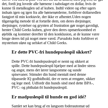
det, fordi jeg lovede alle børnene i nabolaget en dollar, hvis de
kunne få metalkuglen ud af kuben. Indtil videre og efter ugers
indsats igen og igen fra alle børnenørderne, forbliver dollarsedlen
fastgjort til min korktavle, der ikke er afhentet.Uden nogen
tilgængelig metode til at fortælle dem, om deres drejninger,
drejninger, rystelser og grynten af ​​frustration gør noget gavnligt,
henter Child Geeks kuben, giver den deres opmærksomhed et
øjeblik og kommer derefter til den konklusion, at de kunne være
bruge deres tid på noget mere værd.
Paradoks boks
forbliver et
mysterium uløst og uelsket af Child Geeks.
Er dette PVC-fri hundepuslespil sikkert?
Dette PVC-fri hundepuslespil er nemt og sikkert at
spille. Dette hundepuslespil hjælper med at lindre stress
og angst, mens det lærer langsomme og sunde
spisevaner. Stimuler din hund mentalt med denne
tilpassede IQ godbidbold, der er nem at rengøre, sikker
og lege med. Udfordr din hunds sind med dette BPA-,
PVC- og phthalat-fri hundepuslespil.
Er madpuslespil til hunde en god idé?
Samlet set kan brug af en langsom foderautomat ud