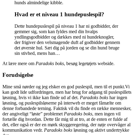
hunds almindelige kibble.
Hvad er et niveau 1 hundepuslespil?
Dette hundepuslespil på niveau 1 har ni godbidder, der
gemmer sig, som kan fyldes med din hvalps
yndlingsgodbidder og dækkes med ni hundeknogler,
der frigiver den velsmagende duft af godbidder gennem
det øverste hul. Sæt dig på jorden og se din hund bruge
sin stivhed, mens han…
At lære mere om
Paradoks boks
, besøg legetøjets webside.
Forudsigelse
Mine små nørder og jeg elsker en god puslespil, men til et punkt.Vi
kan godt lide udfordringen, men har brug for adgang til puslespillets
løsning, hvis vi ikke kan finde ud af det.
Paradoks boks
har ingen
løsning, og puslespilsløserne på interweb er meget fåmælte om
denne forbandede terning. Faktisk vil du finde en række mennesker,
der angiveligt “løste” problemet
Paradoks boks
, men ingen vil
fortælle dig hvordan. Dette får mig til at tro, at de enten er fulde af
det, eller også er der en mørk skyggeregering, der nøje overvåger al
kommunikation vedr.
Paradoks boks
løsning og aktivt undertrykke