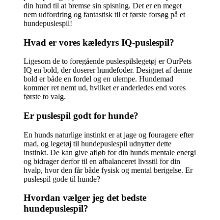
din hund til at bremse sin spisning. Det er en meget
nem udfordring og fantastisk til et første forsøg på et
hundepuslespil!
Hvad er vores kæledyrs IQ-puslespil?
Ligesom de to foregående puslespilslegetøj er OurPets
IQ en bold, der doserer hundefoder. Designet af denne
bold er både en fordel og en ulempe. Hundemad
kommer ret nemt ud, hvilket er anderledes end vores
første to valg.
Er puslespil godt for hunde?
En hunds naturlige instinkt er at jage og fouragere efter
mad, og legetøj til hundepuslespil udnytter dette
instinkt. De kan give afløb for din hunds mentale energi
og bidrager derfor til en afbalanceret livsstil for din
hvalp, hvor den får både fysisk og mental berigelse. Er
puslespil gode til hunde?
Hvordan vælger jeg det bedste
hundepuslespil?