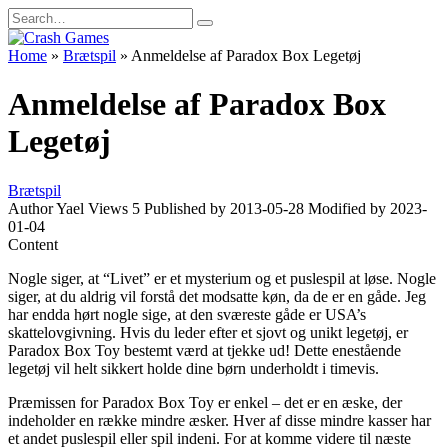
Skip
Search
to
for:
content
Home
»
Brætspil
»
Anmeldelse af Paradox Box Legetøj
Anmeldelse af Paradox Box
Legetøj
Brætspil
Author
Yael
Views
5
Published by
2013-05-28
Modified by
2023-
01-04
Content
Nogle siger, at “Livet” er et mysterium og et puslespil at løse. Nogle
siger, at du aldrig vil forstå det modsatte køn, da de er en gåde. Jeg
har endda hørt nogle sige, at den sværeste gåde er USA’s
skattelovgivning. Hvis du leder efter et sjovt og unikt legetøj, er
Paradox Box Toy bestemt værd at tjekke ud! Dette enestående
legetøj vil helt sikkert holde dine børn underholdt i timevis.
Præmissen for Paradox Box Toy er enkel – det er en æske, der
indeholder en række mindre æsker. Hver af disse mindre kasser har
et andet puslespil eller spil indeni. For at komme videre til næste