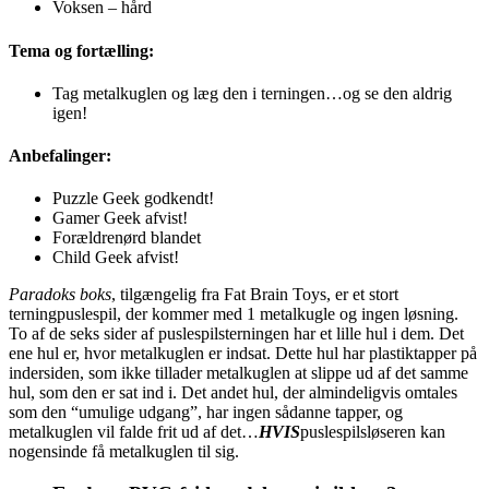
Voksen – hård
Tema og fortælling:
Tag metalkuglen og læg den i terningen…og se den aldrig
igen!
Anbefalinger:
Puzzle Geek godkendt!
Gamer Geek afvist!
Forældrenørd blandet
Child Geek afvist!
Paradoks boks
, tilgængelig fra Fat Brain Toys, er et stort
terningpuslespil, der kommer med 1 metalkugle og ingen løsning.
To af de seks sider af puslespilsterningen har et lille hul i dem. Det
ene hul er, hvor metalkuglen er indsat. Dette hul har plastiktapper på
indersiden, som ikke tillader metalkuglen at slippe ud af det samme
hul, som den er sat ind i. Det andet hul, der almindeligvis omtales
som den “umulige udgang”, har ingen sådanne tapper, og
metalkuglen vil falde frit ud af det…
HVIS
puslespilsløseren kan
nogensinde få metalkuglen til sig.