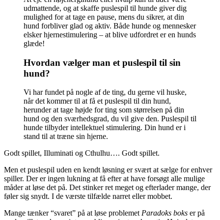
udmattende, og at skaffe puslespil til hunde giver dig
mulighed for at tage en pause, mens du sikrer, at din
hund forbliver glad og aktiv. Både hunde og mennesker
elsker hjernestimulering – at blive udfordret er en hunds
glæde!
Hvordan vælger man et puslespil til sin
hund?
Vi har fundet på nogle af de ting, du gerne vil huske,
når det kommer til at få et puslespil til din hund,
herunder at tage højde for ting som størrelsen på din
hund og den sværhedsgrad, du vil give den. Puslespil til
hunde tilbyder intellektuel stimulering. Din hund er i
stand til at træne sin hjerne.
Godt spillet, Illuminati og Cthulhu…. Godt spillet.
Men et puslespil uden en kendt løsning er svært at sælge for enhver
spiller. Der er ingen lukning at få efter at have forsøgt alle mulige
måder at løse det på. Det stinker ret meget og efterlader mange, der
føler sig snydt. I de værste tilfælde narret eller mobbet.
Mange tænker “svaret” på at løse problemet
Paradoks boks
er på