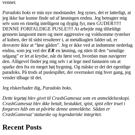
venner.
Paradoks boks
er min nye modstander. Jeg synes, det er latterligt, at
jeg ikke har kunne finde ud af løsningen endnu. Jeg betragter mig
selv som en rimelig intelligent og dygtig fyr, men GUDER!!!!!
DENNE FORFALDIGE PUSLE!!!! At arbejde mig tilfældigt
gennem langsomt mere og mere aggressive og voldsomme rystelser
af kuben, der til sidst resulterer i, at metalkuglen falder ud, er
desværre ikke at “løse gåden”. Jeg er ikke ved at indrømme nederlag
endnu, som jeg ved der
ER
en løsning, og stien til den “umulige
udgang” er let at krydse, når du først ved, hvordan man navigerer
den. Alligevel finder jeg mig selv i at lege med fantasien om at
sparke den fra en meget høj bygning. Og måske er det det egentlige
paradoks. På trods af puslespillet, der overrasker mig hver gang, jeg
vender tilbage til det.
Jeg elsker/hader dig,
Paradoks boks
.
Dette legetøj blev givet til CrashGamesaz som en anmeldelseskopi.
CrashGamesaz blev ikke betalt, bestukket, spist, spist eller truet i
forgæves håb om at påvirke denne anmeldelse. Sådan er
CrashGamesaz’ statueske og legendariske integritet.
Recent Posts