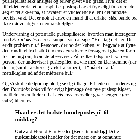
puslespillets seks ansigter og bliver givet væk gratis. Hvis det er
tilfældet, er det et puslespil i et puslespil og et frygteligt frustrerende.
Jeg er ret sikker på, at “svaret” er vildledende eller i det mindste
bevidst vagt. Det er nok at drive en mand til at drikke, slås, bande og
ikke nødvendigvis i den rækkefølge.
Undervisning af potentielle puslespilløsere, hvordan man interagerer
med
Paradoks boks
er så simpelt som at sige: “Her, tag det her. Det
er dit problem nu.” Personen, der holder kuben, vil begynde at flytte
den rundt ud fra instinkt, mens deres hjerne forsøger at give en form
for mening om, hvad de observerer. På hvilket tidspunkt bør den
person, der underviser i puslespillet, nævne med en klar stemme (når
de langsomt trækker sig væk fra kuben), at “målet er at få
metalkuglen ud af det midterste hul.”
Og så skulle de løbe og aldrig se sig tilbage. Friheden er nu deres og
den
Paradoks boks
vil for evigt hjemsøge den nye puslespilsløser,
indtil de enten finder ud af dets mysterier eller giver pengene (err…
cube) til en ny.
Hvad er det bedste hundepuslespil til
middag?
Outward Hound Fun Feeder [Bedst til middag] Dette
puslespilslegetøj handler for det meste om at opmuntre