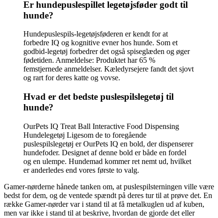
Er hundepuslespillet legetøjsføder godt til
hunde?
Hundepuslespils-legetøjsføderen er kendt for at
forbedre IQ og kognitive evner hos hunde. Som et
godbid-legetøj forbedrer det også spiseglæden og øger
fødetiden. Anmeldelse: Produktet har 65 %
femstjernede anmeldelser. Kæledyrsejere fandt det sjovt
og rart for deres katte og vovse.
Hvad er det bedste puslespilslegetøj til
hunde?
OurPets IQ Treat Ball Interactive Food Dispensing
Hundelegetøj Ligesom de to foregående
puslespilslegetøj er OurPets IQ en bold, der dispenserer
hundefoder. Designet af denne bold er både en fordel
og en ulempe. Hundemad kommer ret nemt ud, hvilket
er anderledes end vores første to valg.
Gamer-nørderne hånede tanken om, at puslespilsterningen ville være
bedst for dem, og de ventede spændt på deres tur til at prøve det. En
række Gamer-nørder var i stand til at få metalkuglen ud af kuben,
men var ikke i stand til at beskrive, hvordan de gjorde det eller