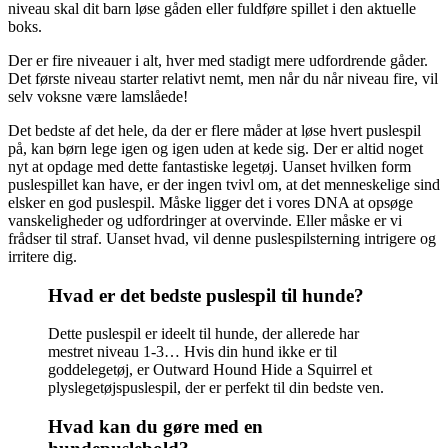
niveau skal dit barn løse gåden eller fuldføre spillet i den aktuelle
boks.
Der er fire niveauer i alt, hver med stadigt mere udfordrende gåder.
Det første niveau starter relativt nemt, men når du når niveau fire, vil
selv voksne være lamslåede!
Det bedste af det hele, da der er flere måder at løse hvert puslespil
på, kan børn lege igen og igen uden at kede sig. Der er altid noget
nyt at opdage med dette fantastiske legetøj. Uanset hvilken form
puslespillet kan have, er der ingen tvivl om, at det menneskelige sind
elsker en god puslespil. Måske ligger det i vores DNA at opsøge
vanskeligheder og udfordringer at overvinde. Eller måske er vi
frådser til straf. Uanset hvad, vil denne puslespilsterning intrigere og
irritere dig.
Hvad er det bedste puslespil til hunde?
Dette puslespil er ideelt til hunde, der allerede har
mestret niveau 1-3… Hvis din hund ikke er til
goddelegetøj, er Outward Hound Hide a Squirrel et
plyslegetøjspuslespil, der er perfekt til din bedste ven.
Hvad kan du gøre med en