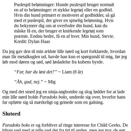
Puslespil belønninger: Hunde puslespil bruger normalt
en af ​​to belønninger: et stykke legetøj eller en godbid.
Hvis din hund primært er motiveret af godbidder, så gå
med et puslespil, der giver en spiselig belønning. Hvis
du bekymrer dig om at overfodre din hund, kan du
måske få en, der bruger et knirkende legetøj som
præmie. Endnu bedre, få en af ​​hver. Min hund, Stevie.
Kredit: Dylan Haas
Da jeg gav den til min ældste lille nørd og kort forklarede, hvordan
man får metalkuglen ud, havde han kun et spørgsmål til mig, før jeg
løb mod døren og sød, sød løsladelse fra kubens byrde.
“Far, har du løst det?”
~ Liam (8 år)
“Åh, gud, nej.”
~ Mig
Og med det smed jeg en ninja-røgbombe og slog fødder for at lade
min lille nørd holde
Paradoks boks,
undrede sig over, hvorfor hans
far opførte sig så mærkeligt og grinede som en galning.
Slutord
Paradoks boks
er og forbliver af ringe interesse for Child Geeks. De
bliver ved med at pille ved det fra tid til anden, men jeg tror, ​​de gør