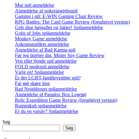
Mur spil anmeldelse
Anmeldelse af pokerangrebsspil
Gaming i stil: E-WIN Gaming Chair Review
RPG Battles: The Card Game Review (forudgivet version)
Grib dine højgafler og fakler! Spilanmeldelse
Gobs of Jobs spilanmeldelse
Monkey Game anmeldelse
Ankomstspillets anmeldelse
Anmeldelse af Bad Karma-spil
Før jeg dræber dig, Mister Spy Game Review
Ven eller fjende spil anmeldelse
FOLD puslespil anmeldelse
Vælg en! Spilanmeldelse
Er der LGBT-familievenlige spil?
Far gør skøre ting
Bad Neighbours spilanmeldelse
Anmeldelse af Paradox Box Legetøj
Relic Expedition Game Review (forudgivet version)
Rummikub spilanmeldelse
Er du en varulv? Spilanmeldelse
Søg
Søg