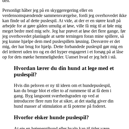
den.
Personligt håber jeg på en skyggeregering eller en
verdensomspændende sammensværgelse, fordi jeg overhovedet ikke
kan finde ud af dette puslespil. At vide, at der er en større kraft på
arbejde for at gøre gåden umulig at løse, ville få mig til at føle mig
meget bedre med mig selv. Jeg har prøvet at løse det flere gange, før
jeg overhovedet planlagde at sætte terningen foran mine spillere, så
jeg kunne hjælpe dem med puslespillets løsning. Desværre er det
mig, der har brug for hjælp. Dette forbandede puslespil gør mig en
del irriteret uden tro og en del hyper engageret i et forsøg på at låse
op for dets mørke hemmeligheder. Uanset hvad er jeg helt i stå.
Hvordan lærer du din hund at lege med et
puslespil?
Hvis din pelsven er ny til ideen om et hundepuslespil,
kan du bruge blot et eller to af rummene til at få dem i
gang. Byg langsomt sværhedsgraden op ved at
introducere flere rum for at sikre, at det stadig giver din
hund masser af stimulation at få poterne på foderet.
Hvorfor elsker hunde puslespil?
At eje en højenergihund eller hvalp kan til tider være