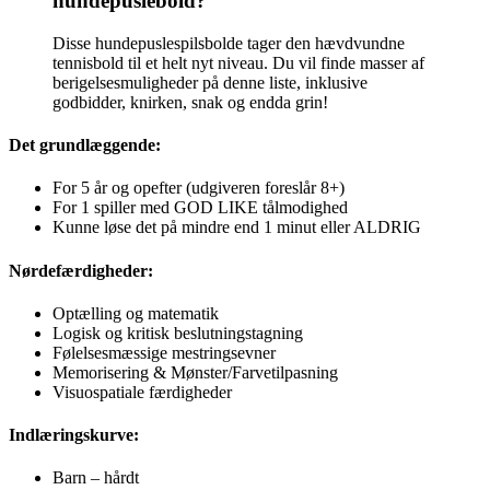
hundepuslebold?
Disse hundepuslespilsbolde tager den hævdvundne
tennisbold til et helt nyt niveau. Du vil finde masser af
berigelsesmuligheder på denne liste, inklusive
godbidder, knirken, snak og endda grin!
Det grundlæggende:
For 5 år og opefter (udgiveren foreslår 8+)
For 1 spiller med GOD LIKE tålmodighed
Kunne løse det på mindre end 1 minut eller ALDRIG
Nørdefærdigheder:
Optælling og matematik
Logisk og kritisk beslutningstagning
Følelsesmæssige mestringsevner
Memorisering & Mønster/Farvetilpasning
Visuospatiale færdigheder
Indlæringskurve:
Barn – hårdt