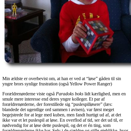
Min ældste er overbevist om, at han er ved at “løse” gåden til sin
yngre brors synlige frustration (også Yellow Power Ranger)
Forældrenørderne viste også
Paradoks boks
lidt kærlighed, men en
smule mere interesse end deres yngre kolleger. Et par af
forældrenørderne, der forestillede sig “puslespilløsere” (læs:
blandede det ugentlige ord sammen i avisen), var først meget
begejstrede for at lege med kuben, men fandt hurtigt ud af, at det
ikke var et let puslespil at løse. En overflod af tid, ser det ud til, er
nødvendig for at løse dette puslespil, og det er én ting, som
forældrenørderne ikke har. Selv i de sjældne og stille øjeblikke, hvor