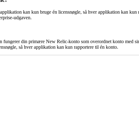
pplikation kan kun bruge én licensnøgle, så hver applikation kan kun ra
terprise-udgaven.
ion fungerer din primære New Relic-konto som overordnet konto med si
nsnøgle, så hver applikation kan kun rapportere til én konto.