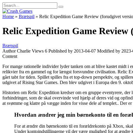
Skip
Search
to
for:
content
Home
»
Brætspil
»
Relic Expedition Game Review (forudgivet versi
Relic Expedition Game Review (
Brætspil
Author
Charlie
Views
6
Published by
2013-04-07
Modified by
2023-
Content
For mange rationelle individer lyder tanken om at blive kastet midt i 
relikvier fra en gammel og for længst forsvundne civilisation. Relic Exp
gået tabt for tiden. Spillet spilles fra et top-down perspektiv, og spi
udgivet af Rising Star Games. Den blev udgivet i Europa den 9. okt
Historien om Relic Expedition kredser om en gruppe eventyrere, der led
forhindringer, som de skal overvinde ved hjælp af deres vid og opfinds
at svømme og klatre på vægge inden for visse dele af templet.. Der er og
Hvordan ændrer jeg min børnekonto til en foræ
For at ændre din børnekonto til en forældrekonto på Xbox, skal
Under kontoindstillingerne vil der være mulighed for at ændre 