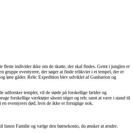
 fleste individer ikke om de skatte, der skal findes. Gemt i junglen er
n gruppe eventyrere, der søger at finde relikvier i et tempel, der er
ne og løse gåder. Relic Expedition blev udviklet af Ganbarion og
e udforsker templet, vil de støde på forskellige fælder og
ge forskellige værktøjer såsom stiger og reb; samt at være i stand til
i en eventyrers død, hvis de ikke er forsigtige nok.
til fanen Familie og vælge den børnekonto, du ønsker at ændre.