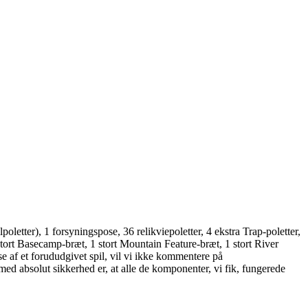
poletter), 1 forsyningspose, 36 relikviepoletter, 4 ekstra Trap-poletter,
 stort Basecamp-bræt, 1 stort Mountain Feature-bræt, 1 stort River
se af et forududgivet spil, vil vi ikke kommentere på
med absolut sikkerhed er, at alle de komponenter, vi fik, fungerede