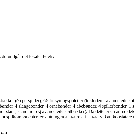
s du undgår det lokale dyreliv
bakker (én pr. spiller), 66 forsyningspoletter (inkluderer avancerede spil
terbønder, 4 slangebønder, 4 ornebønder, 4 abebønder, 4 spillerbønder, 1
er start-, standard- og avancerede spilbrikker). Da dette er en anmeldel
 som spilkomponenter, er slutningen alt være alt. Hvad vi kan konstatere 
ic?