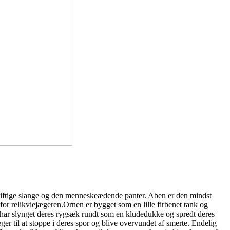
t giftige slange og den menneskeædende panter. Aben er den mindst
d for relikviejægeren.Ornen er bygget som en lille firbenet tank og
en har slynget deres rygsæk rundt som en kludedukke og spredt deres
æger til at stoppe i deres spor og blive overvundet af smerte. Endelig