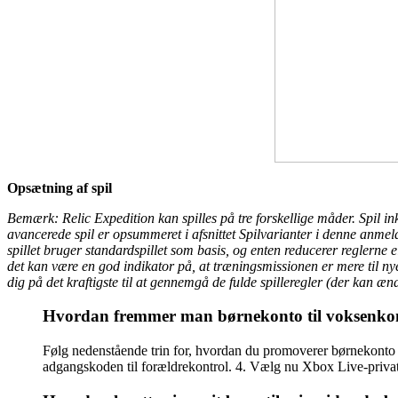
Opsætning af spil
Bemærk: Relic Expedition kan spilles på tre forskellige måder. Spil i
avancerede spil er opsummeret i afsnittet Spilvarianter i denne anmeld
spillet bruger standardspillet som basis, og enten reducerer reglerne ell
det kan være en god indikator på, at træningsmissionen er mere til nye
dig på det kraftigste til at gennemgå de fulde spilleregler (der kan ændr
Hvordan fremmer man børnekonto til voksenk
Følg nedenstående trin for, hvordan du promoverer børnekonto t
adgangskoden til forældrekontrol. 4. Vælg nu Xbox Live-privatli