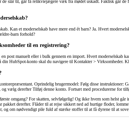
 de slår til, går få relikviejægere væk fra mødet uskadt. Faktisk går de fl
oderselskab?
lskab. Kan et moderselskab have mere end ét barn? Ja. Hvert modersels
rældre-barn forhold?
ksomheder til en registrering?
en post manuelt eller i bulk gennem en import. Hvert moderselskab kan
å din HubSpot-konto skal du navigere til Kontakter > Virksomheder. Kl
?
orepræsentant. Oprindelig brugermodel: Følg disse instruktioner: Gå 
 og vælg derefter Tilføj denne konto. Fortsæt med procedurerne for tilf
i første omgang? For skatten, selvfølgelig! Og ikke hvem som helst går in
pakket derefter. Flåder til at rejse sikkert ned ad hurtige floder, lommely
yr, og om nødvendigt pile fuld af stærke stoffer til at få dyrene til at sov