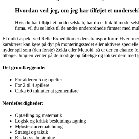
Hvordan ved jeg, om jeg har tilføjet et modersel
Hvis du har tilføjet et moderselskab, har du et link til moderse
firma, vil du se links til de andre underordnede firmaer med muli
Et unikt aspekt ved Relic Expedition er dens transportform: Hvert medle
karakterer kan køre på dyr på monteringsstedet eller aktivere speciell
nyder spil som (den første) Zelda eller Metroid, så er der en chance f
tilbage. Junglen venter på de modige og tåbelige og lokker dem med 
Det grundlæggende:
For alderen 5 og opefter
For 2 til 4 spillere
Cirka 60 minutter at gennemføre
Nørdefærdigheder:
Optælling og matematik
Logisk og kritisk beslutningstagning
Mønster/farvematchning
Strategi og taktik
Risiko vs. belønning