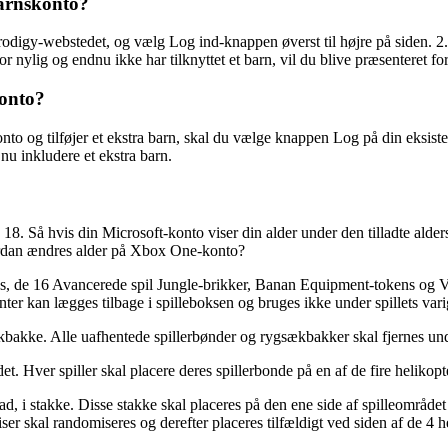
barnskonto?
l Prodigy-webstedet, og vælg Log ind-knappen øverst til højre på siden. 2
or nylig og endnu ikke har tilknyttet et barn, vil du blive præsenteret f
konto?
konto og tilføjer et ekstra barn, skal du vælge knappen Log på din eksi
u inkludere et ekstra barn.
 18. Så hvis din Microsoft-konto viser din alder under den tilladte ald
ordan ændres alder på Xbox One-konto?
les, de 16 Avancerede spil Jungle-brikker, Banan Equipment-tokens og V
nter kan lægges tilbage i spilleboksen og bruges ikke under spillets var
ækbakke. Alle uafhentede spillerbønder og rygsækbakker skal fjernes und
et. Hver spiller skal placere deres spillerbonde på en af ​​de fire helikop
dad, i stakke. Disse stakke skal placeres på den ene side af spilleområde
liser skal randomiseres og derefter placeres tilfældigt ved siden af ​​de 4