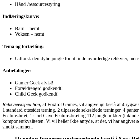
Hånd-/ressourcestyring
Indlæringskurve:
Barn – nemt
Voksen – nemt
Tema og fortælling:
Udforsk den dybe jungle for at finde uvurderlige relikvier, men
Anbefalinger:
Gamer Geek afvist!
Forældrenørd godkendt!
Child Geek godkendt!
Relikvieekspedition
, af Foxtrot Games, vil angiveligt bestå af 4 rygsæk
1 standard ottesidet terning, 2 tilpassede sekssidede terninger, 4 pan
Feature-bræt, 1 stort Cave Feature-bræt og 112 junglebrikker (inkluder
komponentkvaliteten. Vi vil heller ikke antyde, at det, vi har angivet
smukt sammen.
Hvordan fungerer underordnede konti i New Rel