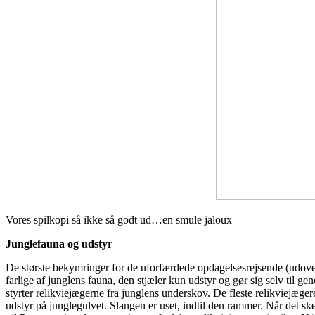
Vores spilkopi så ikke så godt ud…en smule jaloux
Junglefauna og udstyr
De største bekymringer for de uforfærdede opdagelsesrejsende (udover 
farlige af junglens fauna, den stjæler kun udstyr og gør sig selv til ge
styrter relikviejægerne fra junglens underskov. De fleste relikviejæge
udstyr på junglegulvet. Slangen er uset, indtil den rammer. Når det sker