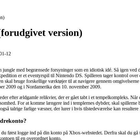
on)
forudgivet version)
01-12
en jungle med begrænsede forsyninger som en idiotisk idé. Så igen ved de
edition er et eventyrspil til Nintendo DS. Spilleren tager kontrol over e
lleren skal bruge forskellige værktøjer til at navigere gennem omgivelser
ober 2009 og i Nordamerika den 10. november 2009.
er efter ældgamle relikvier, der er gået tabt i et tempelkompleks. Når d
omhed. For at komme længere ind i templernes dybder, skal spillerne bru
så talrige farlige væsner, der lurer i hvis tilstedeværelse kan resultere 
ldrekonto?
 du først logge ind på din konto på Xbox-webstedet. Derfra skal du gå 
kontoen til en overordnet konto.