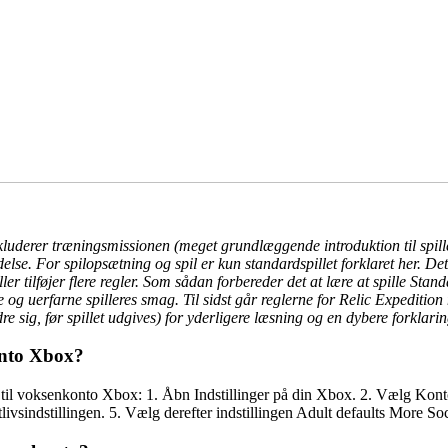
nkluderer træningsmissionen (meget grundlæggende introduktion til spill
else. For spilopsætning og spil er kun standardspillet forklaret her. D
er tilføjer flere regler. Som sådan forbereder det at lære at spille Standa
 og uerfarne spilleres smag. Til sidst går reglerne for Relic Expedition
e sig, før spillet udgives) for yderligere læsning og en dybere forklaring
onto Xbox?
il voksenkonto Xbox: 1. Åbn Indstillinger på din Xbox. 2. Vælg Konto 
vsindstillingen. 5. Vælg derefter indstillingen Adult defaults More Soc