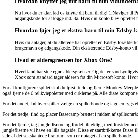
Hvordan knytter jeg mit barn til min vidunder
Nu hvor du er klar, lad os knytte dit barn til dig! 1.Naviger ti
adgangskode for at logge ind. 3a. Hvis din konto blev oprettet f
Hvordan føjer jeg et ekstra barn til min Edsby-
Hvis du antager, at du allerede har oprettet en Edsby-forælder
brugernavn og adgangskode. Din eksisterende Edsby-konto vil n
Hvad er aldersgrænsen for Xbox One?
Hvert land har sine egne aldersgrænser. Og det er sandsynligvis
Xbox som standard tager alderen fra din Microsoft-konto. Hv
For at konfigurere spillet skal du først finde og fjerne Monkey Meep
også fjerne de 6 relikviepoletter med cirklerne på. Alle disse kompone
For det andet, lad hver spiller vælge en spillerbonde og tage en rygs
For det tredje, find og placer Basecamp-brættet i midten af ​​spilleområd
For det fjerde, tag junglefliserne og fordel tilfældigt, med forsiden ne
junglefliserne vil have en lilla bagside. Disse er startbrikkerne.Disse f
side af det sekskantede brætrum, som er optaget af en spillerbonde.