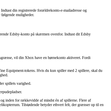
. Indtast din registrerede forældrekonto-e-mailadresse og
or følgende muligheder.
sterende Edsby-konto på skærmen ovenfor. Indtast dit Edsby
ersgrænse, vil din Xbox have en børnekonto aktiveret. Fordi
ine Equipment-tokens. Hvis du kun spiller med 2 spillere, skal du
ighed.
er spillets varighed.
terpudepladser.
t og inden for rækkevidde af mindst én af spillerne. Flere af
 helikopterrum. Tilstødende betyder ethvert felt, der grænser op til en