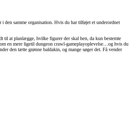
r i den samme organisation. Hvis du har tilføjet et underordnet
dt til at planlægge, hvilke figurer der skal hen, da kun bestemte
agtes som en mere ligetil dungeon crawl-gameplayoplevelse…og hvis du
g under den tætte grønne baldakin, og mange søger det. Få vender