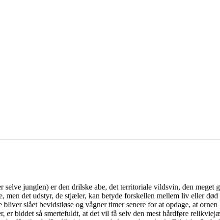
selve junglen) er den drilske abe, det territoriale vildsvin, den mege
ne, men det udstyr, de stjæler, kan betyde forskellen mellem liv eller dø
re bliver slået bevidstløse og vågner timer senere for at opdage, at orn
, er biddet så smertefuldt, at det vil få selv den mest hårdføre relikviej