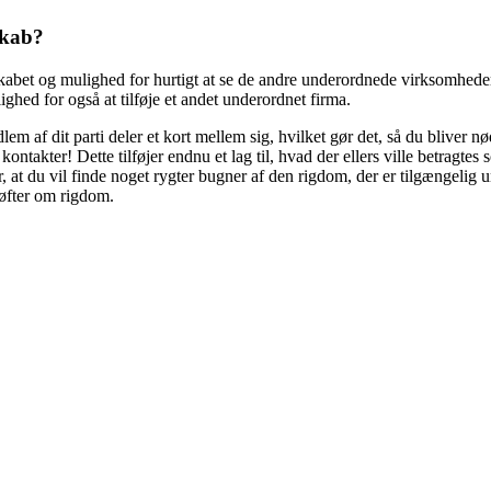
skab?
lskabet og mulighed for hurtigt at se de andre underordnede virksomhede
ghed for også at tilføje et andet underordnet firma.
m af dit parti deler et kort mellem sig, hvilket gør det, så du bliver nø
e kontakter! Dette tilføjer endnu et lag til, hvad der ellers ville betr
or, at du vil finde noget rygter bugner af den rigdom, der er tilgængeli
løfter om rigdom.