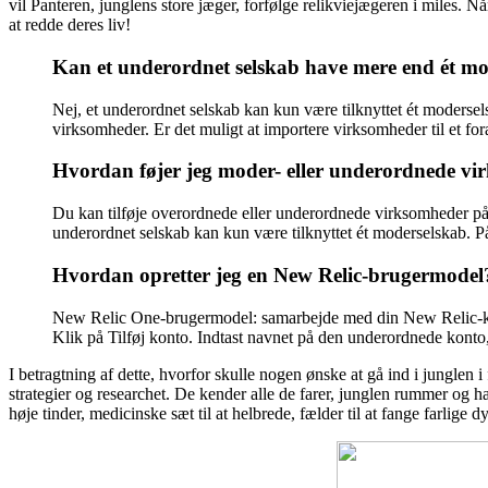
vil Panteren, junglens store jæger, forfølge relikviejægeren i miles. Når
at redde deres liv!
Kan et underordnet selskab have mere end ét m
Nej, et underordnet selskab kan kun være tilknyttet ét moderse
virksomheder. Er det muligt at importere virksomheder til et fo
Hvordan føjer jeg moder- eller underordnede vir
Du kan tilføje overordnede eller underordnede virksomheder på 
underordnet selskab kan kun være tilknyttet ét moderselskab. P
Hvordan opretter jeg en New Relic-brugermodel
New Relic One-brugermodel: samarbejde med din New Relic-kont
Klik på Tilføj konto. Indtast navnet på den underordnede konto,
I betragtning af dette, hvorfor skulle nogen ønske at gå ind i junglen 
strategier og researchet. De kender alle de farer, junglen rummer og har 
høje tinder, medicinske sæt til at helbrede, fælder til at fange farlige d