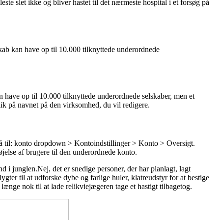
este slet ikke og bliver hastet til det nærmeste hospital i et forsøg på
kab kan have op til 10.000 tilknyttede underordnede
 have op til 10.000 tilknyttede underordnede selskaber, men et
ik på navnet på den virksomhed, du vil redigere.
til: konto dropdown > Kontoindstillinger > Konto > Oversigt.
øjelse af brugere til den underordnede konto.
d i junglen.Nej, det er snedige personer, der har planlagt, lagt
gter til at udforske dybe og farlige huler, klatreudstyr for at bestige
e længe nok til at lade relikviejægeren tage et hastigt tilbagetog.