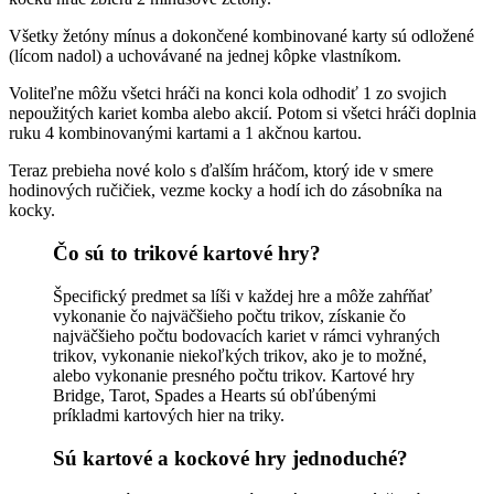
Všetky žetóny mínus a dokončené kombinované karty sú odložené
(lícom nadol) a uchovávané na jednej kôpke vlastníkom.
Voliteľne môžu všetci hráči na konci kola odhodiť 1 zo svojich
nepoužitých kariet komba alebo akcií. Potom si všetci hráči doplnia
ruku 4 kombinovanými kartami a 1 akčnou kartou.
Teraz prebieha nové kolo s ďalším hráčom, ktorý ide v smere
hodinových ručičiek, vezme kocky a hodí ich do zásobníka na
kocky.
Čo sú to trikové kartové hry?
Špecifický predmet sa líši v každej hre a môže zahŕňať
vykonanie čo najväčšieho počtu trikov, získanie čo
najväčšieho počtu bodovacích kariet v rámci vyhraných
trikov, vykonanie niekoľkých trikov, ako je to možné,
alebo vykonanie presného počtu trikov. Kartové hry
Bridge, Tarot, Spades a Hearts sú obľúbenými
príkladmi kartových hier na triky.
Sú kartové a kockové hry jednoduché?