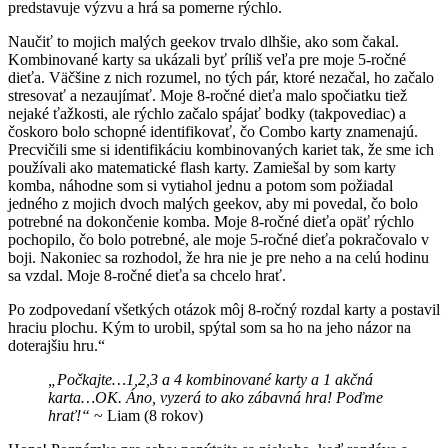
predstavuje výzvu a hrá sa pomerne rýchlo.
Naučiť to mojich malých geekov trvalo dlhšie, ako som čakal.
Kombinované karty sa ukázali byť príliš veľa pre moje 5-ročné
dieťa. Väčšine z nich rozumel, no tých pár, ktoré nezačal, ho začalo
stresovať a nezaujímať. Moje 8-ročné dieťa malo spočiatku tiež
nejaké ťažkosti, ale rýchlo začalo spájať bodky (takpovediac) a
čoskoro bolo schopné identifikovať, čo Combo karty znamenajú.
Precvičili sme si identifikáciu kombinovaných kariet tak, že sme ich
používali ako matematické flash karty. Zamiešal by som karty
komba, náhodne som si vytiahol jednu a potom som požiadal
jedného z mojich dvoch malých geekov, aby mi povedal, čo bolo
potrebné na dokončenie komba. Moje 8-ročné dieťa opäť rýchlo
pochopilo, čo bolo potrebné, ale moje 5-ročné dieťa pokračovalo v
boji. Nakoniec sa rozhodol, že hra nie je pre neho a na celú hodinu
sa vzdal. Moje 8-ročné dieťa sa chcelo hrať.
Po zodpovedaní všetkých otázok môj 8-ročný rozdal karty a postavil
hraciu plochu. Kým to urobil, spýtal som sa ho na jeho názor na
doterajšiu hru.“
„Počkajte…1,2,3 a 4 kombinované karty a 1 akčná
karta…OK. Áno, vyzerá to ako zábavná hra! Poďme
hrať!“
~ Liam (8 rokov)