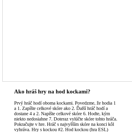
Ako hráš hry na hod kockami?
Prvý hráč hodí oboma kockami. Povedzme, že hodia 1
a 1. Zapíšte celkové skóre ako 2. Ďalší hráč hodí a
dostane 4 a 2. Napíšte celkové skóre 6. Hodte, kým
niekto nedosiahne 7. Doteraz vylúčte skóre tohto hráča.
Pokračujte v hre. Hráč s najvyšším skóre na konci kôl
vyhráva. Hry s kockou #2. Hod kockou (hra ESL)