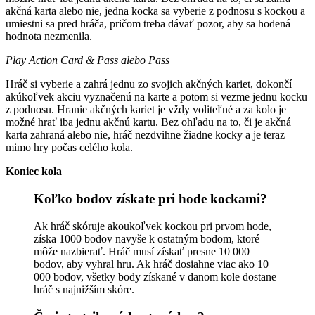
akčná karta alebo nie, jedna kocka sa vyberie z podnosu s kockou a
umiestni sa pred hráča, pričom treba dávať pozor, aby sa hodená
hodnota nezmenila.
Play Action Card & Pass alebo Pass
Hráč si vyberie a zahrá jednu zo svojich akčných kariet, dokončí
akúkoľvek akciu vyznačenú na karte a potom si vezme jednu kocku
z podnosu. Hranie akčných kariet je vždy voliteľné a za kolo je
možné hrať iba jednu akčnú kartu. Bez ohľadu na to, či je akčná
karta zahraná alebo nie, hráč nezdvihne žiadne kocky a je teraz
mimo hry počas celého kola.
Koniec kola
Koľko bodov získate pri hode kockami?
Ak hráč skóruje akoukoľvek kockou pri prvom hode,
získa 1000 bodov navyše k ostatným bodom, ktoré
môže nazbierať. Hráč musí získať presne 10 000
bodov, aby vyhral hru. Ak hráč dosiahne viac ako 10
000 bodov, všetky body získané v danom kole dostane
hráč s najnižším skóre.