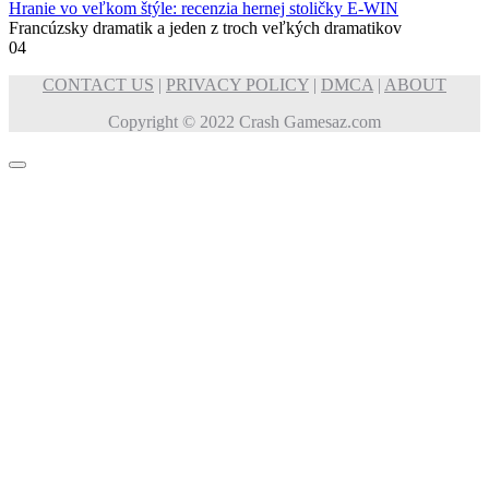
Hranie vo veľkom štýle: recenzia hernej stoličky E-WIN
Francúzsky dramatik a jeden z troch veľkých dramatikov
0
4
CONTACT US
|
PRIVACY POLICY
|
DMCA
|
ABOUT
Copyright © 2022 Crash Gamesaz.com