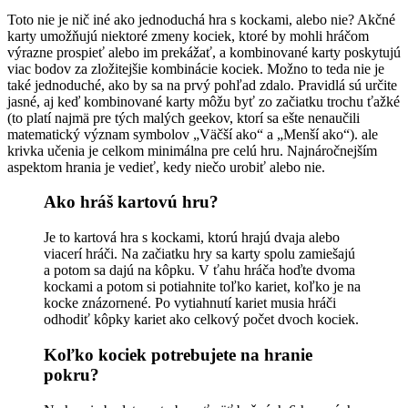
Toto nie je nič iné ako jednoduchá hra s kockami, alebo nie? Akčné
karty umožňujú niektoré zmeny kociek, ktoré by mohli hráčom
výrazne prospieť alebo im prekážať, a kombinované karty poskytujú
viac bodov za zložitejšie kombinácie kociek. Možno to teda nie je
také jednoduché, ako by sa na prvý pohľad zdalo. Pravidlá sú určite
jasné, aj keď kombinované karty môžu byť zo začiatku trochu ťažké
(to platí najmä pre tých malých geekov, ktorí sa ešte nenaučili
matematický význam symbolov „Väčší ako“ a „Menší ako“). ale
krivka učenia je celkom minimálna pre celú hru. Najnáročnejším
aspektom hrania je vedieť, kedy niečo urobiť alebo nie.
Ako hráš kartovú hru?
Je to kartová hra s kockami, ktorú hrajú dvaja alebo
viacerí hráči. Na začiatku hry sa karty spolu zamiešajú
a potom sa dajú na kôpku. V ťahu hráča hoďte dvoma
kockami a potom si potiahnite toľko kariet, koľko je na
kocke znázornené. Po vytiahnutí kariet musia hráči
odhodiť kôpky kariet ako celkový počet dvoch kociek.
Koľko kociek potrebujete na hranie
pokru?