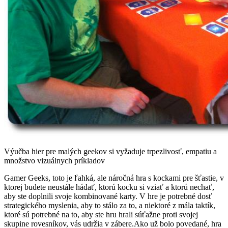
Výučba hier pre malých geekov si vyžaduje trpezlivosť, empatiu a
množstvo vizuálnych príkladov
Gamer Geeks, toto je ľahká, ale náročná hra s kockami pre šťastie, v
ktorej budete neustále hádať, ktorú kocku si vziať a ktorú nechať,
aby ste doplnili svoje kombinované karty. V hre je potrebné dosť
strategického myslenia, aby to stálo za to, a niektoré z mála taktík,
ktoré sú potrebné na to, aby ste hru hrali súťažne proti svojej
skupine rovesníkov, vás udržia v zábere.Ako už bolo povedané, hra