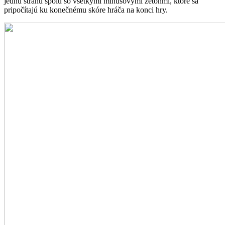
jednu stranu spolu so všetkými mínusovými žetónmi, ktoré sa
pripočítajú ku konečnému skóre hráča na konci hry.