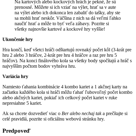
Na kartových alebo kockových hrách je pekné, že sú
prenosné. Môžete si ich vziať na výlet, hrať sa v aute
na výlet alebo ich dokonca len zabaliť do tašky, aby ste
sa mohli hrať neskôr. Väčšina z nich sa dá veľmi ľahko
naučiť hrať a môže to byť veľa zábavy. Pozrite si
všetky najnovšie kartové a kockové hry vyššie!
Ukončenie hry
Hra končí, keď všetci hráči odštartujú rovnaký počet kôl (3-krát pre
hru 2 alebo 3 hráčov, 2-krát pre hru 4 hráčov a raz pre hru 5
hráčov). Na konci finálového kola sa všetky body spočítajú a hráč s
najvyšším počtom bodov vyhráva hru.
Variácia hry
Namiesto ťahania kombinácie 4 kombo kariet a 1 akčnej karty na
začiatku každého kola si hráči môžu ťahať ľubovoľný počet kombo
alebo akčných kariet, pokiaľ ich celkový počet kariet v ruke
nepresiahne 5 kariet.
Ak sa chcete dozvedieť viac o
Ber alebo nechaj tak
a prečítajte si
celé pravidlá, pozrite si oficiálnu webovú stránku hry.
Predpoveď