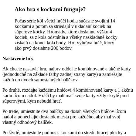
Ako hra s kockami funguje?
Počas série kôl všetci hráči hodia súčasne svojimi 14
kockami a potom sa striedajú v ukladaní kociek na
súperove kocky. Hromady, ktoré dosiahnu výšku 4
kociek, sa z kola odstránia a všetky naskladané kocky
získajú na konci kola body. Hru vyhráva hráč, ktorý
ako prvý dosiahne 200 bodov.
Nastavenie hry
Ak chcete nastaviť hru, najprv oddeľte kombinované a akčné karty
(jednoduché na základe farby zadnej strany karty) a zamiešajte
každú do dvoch samostatných balíčkov.
Po druhé, rozdajte každému hráčovi 4 kombinované karty a 1 akčnú
kartu lícom nadol. Hráči by mali mať svoje karty vždy skryté pred
súperovými, kým nebudú hrať.
Po tretie, umiestnite dva balíčky na dosah všetkých hráčov lícom
nadol a ponechajte dostatok miesta pre každého, aby mal svoj
vlastný odhodový balíček.
Po štvrté, umiestnite podnos s kockami do stredu hracej plochy a