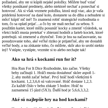
požiadaní, aby ste si kúpili nejaké položky. Môžete buď vziať
všetky ponúkané predmety, alebo niektoré nechať a ponechať si
hotovosť. Ak si však vezmete položku, ktorá stojí viac, ako je vaša
pridelená hotovosť na dané kolo, dostanete sa do dlhu a nebudete si
môcť kúpiť nič iné! To znamená robiť strategické rozhodnutia o
tom, čo sa oplatí prijať…a čo by ste mali nechať za sebou. S
použitím kariet, ktoré môžu posunúť kocky a zmeniť výsledok, sa
všetci hráči musia pretekať v zbieraní hodnôt a farieb kociek, ktoré
potrebujú. sú zmenené a zbytočné. Toto je hra na načasovanie, na
posudzovanie toho, aké veľké riziko je prijateľné, aby ste dosiahli
veľké body, a na získanie toho, čo môžete, skôr ako to urobí niekto
iný! Vstúpte, vystúpte, vezmite si to alebo nechajte tak!
Ako sa hrá s kockami run for it?
Hra Run For It Dice Rozhodnite, kto začne. Všetky
behy začínajú 1. Hráči musia dosiahnuť skóre aspoň 1-
2, aby mohli začať behať. Prvý hráč hodí všetkými 6
kockami. 1,2,3,6,6 sú valcované. Hráč dostane 1,2,3.
Za každé číslo v behu získate 5 bodov. Hráč tu
zaznamená 15 jázd (5X3). Ďalší hod je 5,6,6,3,3,2.
Aké sú najlepšie hry na hod kockami?