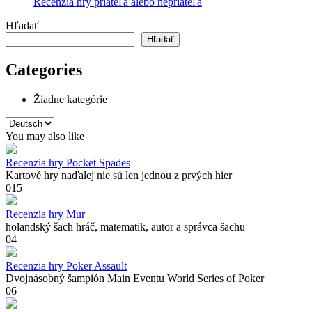
Recenzia hry priateľa alebo nepriateľa
Hľadať
Hľadať
Categories
Žiadne kategórie
Vyberte
jazyk
You may also like
Recenzia hry Pocket Spades
Kartové hry naďalej nie sú len jednou z prvých hier
0
15
Recenzia hry Mur
holandský šach hráč, matematik, autor a správca šachu
0
4
Recenzia hry Poker Assault
Dvojnásobný šampión Main Eventu World Series of Poker
0
6