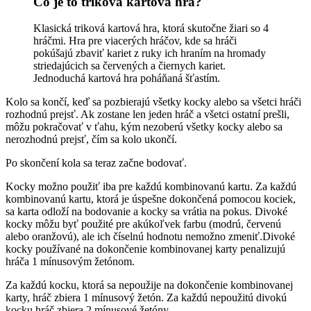
Čo je to triková kartová hra?
Klasická triková kartová hra, ktorá skutočne žiari so 4
hráčmi. Hra pre viacerých hráčov, kde sa hráči
pokúšajú zbaviť kariet z ruky ich hraním na hromady
striedajúcich sa červených a čiernych kariet.
Jednoduchá kartová hra poháňaná šťastím.
Kolo sa končí, keď sa pozbierajú všetky kocky alebo sa všetci hráči
rozhodnú prejsť. Ak zostane len jeden hráč a všetci ostatní prešli,
môžu pokračovať v ťahu, kým nezoberú všetky kocky alebo sa
nerozhodnú prejsť, čím sa kolo ukončí.
Po skončení kola sa teraz začne bodovať.
Kocky možno použiť iba pre každú kombinovanú kartu. Za každú
kombinovanú kartu, ktorá je úspešne dokončená pomocou kociek,
sa karta odloží na bodovanie a kocky sa vrátia na pokus. Divoké
kocky môžu byť použité pre akúkoľvek farbu (modrú, červenú
alebo oranžovú), ale ich číselnú hodnotu nemožno zmeniť.Divoké
kocky používané na dokončenie kombinovanej karty penalizujú
hráča 1 mínusovým žetónom.
Za každú kocku, ktorá sa nepoužije na dokončenie kombinovanej
karty, hráč zbiera 1 mínusový žetón. Za každú nepoužitú divokú
kocku hráč zbiera 2 mínusové žetóny.