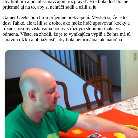
aby hral hru a počul sa navzájom rozprávať. Hra bola dostatočne
príjemná aj na to, aby si nehráči sadli a užili si ju.
Gamer Geeks boli hrou príjemne prekvapení. Mysleli si, že je to
dosť ľahké, ale tešili sa z toho, ako môže hráč upravovať kocky a
rôzne spôsoby získavania bodov s rôznym stupňom rizika vs.
odmena. Všetci sa zhodli, že je to vynikajúca výplň a že hra má tú
správnu dĺžku a obtiažnosť, aby bola neformálna, ale náročná.