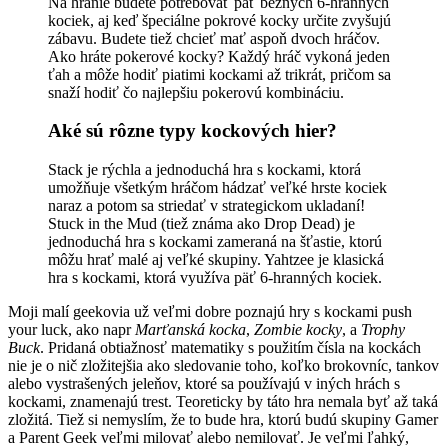
Na hranie budete potrebovať päť bežných 6-hranných
kociek, aj keď špeciálne pokrové kocky určite zvyšujú
zábavu. Budete tiež chcieť mať aspoň dvoch hráčov.
Ako hráte pokerové kocky? Každý hráč vykoná jeden
ťah a môže hodiť piatimi kockami až trikrát, pričom sa
snaží hodiť čo najlepšiu pokerovú kombináciu.
Aké sú rôzne typy kockových hier?
Stack je rýchla a jednoduchá hra s kockami, ktorá
umožňuje všetkým hráčom hádzať veľké hrste kociek
naraz a potom sa striedať v strategickom ukladaní!
Stuck in the Mud (tiež známa ako Drop Dead) je
jednoduchá hra s kockami zameraná na šťastie, ktorú
môžu hrať malé aj veľké skupiny. Yahtzee je klasická
hra s kockami, ktorá využíva päť 6-hranných kociek.
Moji malí geekovia už veľmi dobre poznajú hry s kockami push
your luck, ako napr
Marťanská kocka
,
Zombie kocky
, a
Trophy
Buck
. Pridaná obtiažnosť matematiky s použitím čísla na kockách
nie je o nič zložitejšia ako sledovanie toho, koľko brokovníc, tankov
alebo vystrašených jeleňov, ktoré sa používajú v iných hrách s
kockami, znamenajú trest. Teoreticky by táto hra nemala byť až taká
zložitá. Tiež si nemyslím, že to bude hra, ktorú budú skupiny Gamer
a Parent Geek veľmi milovať alebo nemilovať. Je veľmi ľahký,