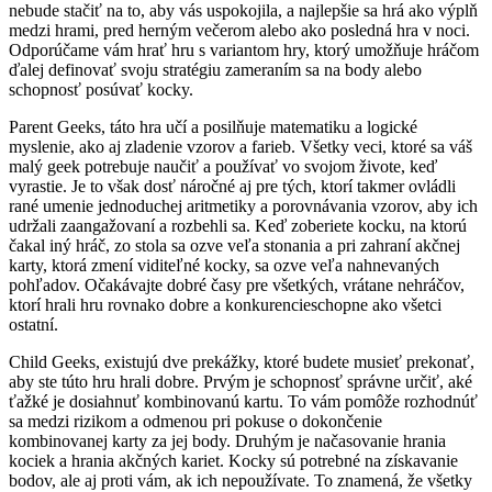
nebude stačiť na to, aby vás uspokojila, a najlepšie sa hrá ako výplň
medzi hrami, pred herným večerom alebo ako posledná hra v noci.
Odporúčame vám hrať hru s variantom hry, ktorý umožňuje hráčom
ďalej definovať svoju stratégiu zameraním sa na body alebo
schopnosť posúvať kocky.
Parent Geeks, táto hra učí a posilňuje matematiku a logické
myslenie, ako aj zladenie vzorov a farieb. Všetky veci, ktoré sa váš
malý geek potrebuje naučiť a používať vo svojom živote, keď
vyrastie. Je to však dosť náročné aj pre tých, ktorí takmer ovládli
rané umenie jednoduchej aritmetiky a porovnávania vzorov, aby ich
udržali zaangažovaní a rozbehli sa. Keď zoberiete kocku, na ktorú
čakal iný hráč, zo stola sa ozve veľa stonania a pri zahraní akčnej
karty, ktorá zmení viditeľné kocky, sa ozve veľa nahnevaných
pohľadov. Očakávajte dobré časy pre všetkých, vrátane nehráčov,
ktorí hrali hru rovnako dobre a konkurencieschopne ako všetci
ostatní.
Child Geeks, existujú dve prekážky, ktoré budete musieť prekonať,
aby ste túto hru hrali dobre. Prvým je schopnosť správne určiť, aké
ťažké je dosiahnuť kombinovanú kartu. To vám pomôže rozhodnúť
sa medzi rizikom a odmenou pri pokuse o dokončenie
kombinovanej karty za jej body. Druhým je načasovanie hrania
kociek a hrania akčných kariet. Kocky sú potrebné na získavanie
bodov, ale aj proti vám, ak ich nepoužívate. To znamená, že všetky