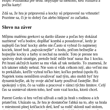
Hops! Poznámka pre seba: nepýtajte sa niekoho, keď rozdáva a
počíta karty!
Zdá sa, že hra je pripravená a kocky sú pripravené na vrhnutie!
Pozrime sa, či je to dobrý čas alebo hlúposť zo začiatku.
Slovo na záver
Môjmu malému geekovi sa darilo úžasne a počas hry dokázal
nazbierať veľa bodov, dopĺňať kombá a posudzovať, kedy je
najlepší čas brať kocky alebo nie.Často si vybral čo najmenej
kociek, ktoré boli „najvzácnejšie“ z hodu, pričom bežnejšie a
hojnejšie kocky a farby si nechal na neskôr. Toto je presne ten
správny druh stratégie, pretože hráč môže brať naraz iba 1 kocku.
Pri hraní akčných kariet sa mu však až tak nedarilo. To znamená, že
ich takmer nikdy nehral. Nie som si však celkom istý, ako veľmi mu
to prekážalo, keďže vyhral toľko hier, koľko prehral (spolu 8).
Napriek tomu nemôžem uvažovať nad tým, ako mohli byť hry
dynamickejšie, ak by svoje akčné karty používal častejšie. Bol
spokojný s tým, čo sa valilo a pracoval v rámci týchto limitov. Celý
čas sa usmieval okrem toho, keď som vzal kocku, ktorú chcel.
Parent Geeks si hru veľmi užívali a radi ju hrali s rodinou a ich
priateľmi. Ukázalo sa, že hra je dostatočne ľahká na to, aby sa hrala
v miestnosti plnej kričiacich detí, keď sa rodič sklonil nad stolom,