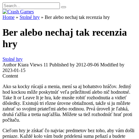
Skip
Search
to
for:
content
Home
»
Stolné hry
»
Ber alebo nechaj tak recenzia hry
Ber alebo nechaj tak recenzia
hry
Stolné hry
Author
Kiara
Views
11
Published by
2012-09-06
Modified by
2023-01-15
Content
Ako sa kocky rúcajú a menia, mení sa aj bohatstvo hráčov. Jediný
hod kockou môže poskytnúť veľa príležitostí alebo nič hodnotné.
Take It or Leave It je hra, kde musíte robiť rozhodnutia a vidieť
dôsledky. Existujú tri rôzne úrovne obtiažnosti, takže si ju môžete
zahrať so svojimi priateľmi alebo rodinou. Prvá úroveň je ľahká,
druhá ťažšia a tretia najťažšia. Môžete sa tiež rozhodnúť hrať proti
počítaču.
Cieľom hry je získať čo najviac predmetov bez toho, aby vám došli
peniaze. Každé kolo vám bude pridelená suma peňazí a budete