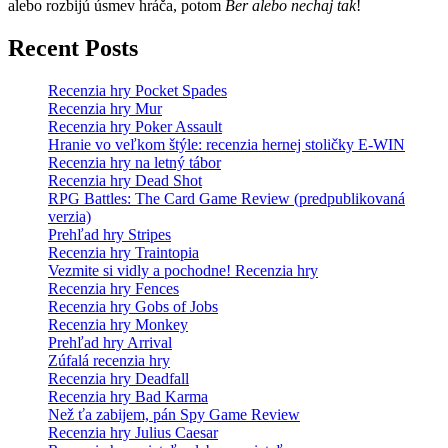
alebo rozbijú úsmev hráča, potom
Ber alebo nechaj tak
!
Recent Posts
Recenzia hry Pocket Spades
Recenzia hry Mur
Recenzia hry Poker Assault
Hranie vo veľkom štýle: recenzia hernej stoličky E-WIN
Recenzia hry na letný tábor
Recenzia hry Dead Shot
RPG Battles: The Card Game Review (predpublikovaná
verzia)
Prehľad hry Stripes
Recenzia hry Traintopia
Vezmite si vidly a pochodne! Recenzia hry
Recenzia hry Fences
Recenzia hry Gobs of Jobs
Recenzia hry Monkey
Prehľad hry Arrival
Zúfalá recenzia hry
Recenzia hry Deadfall
Recenzia hry Bad Karma
Než ťa zabijem, pán Spy Game Review
Recenzia hry Julius Caesar