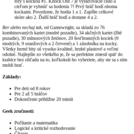
Hry s kockou #1. Knock Out 7 je vyraďovacie číslo a
cieľom je vyhnúť sa hodeniu 7! Prvý hráč hodí oboma
kockami. Povedzme, že hodia 1 a 1. Zapíšte celkové
skóre ako 2. Ďalší hráč hodí a dostane 4 a 2.
Ber alebo nechaj tak
, od Gamewright, sa skladá zo 76
kombinovaných kariet (modré pozadie), 34 akčných kariet (žlté
pozadie), 30 mínusových žetónov, 20 šesťhranných kociek (9
modrých, 9 oranžových a 2 červené) a 1 zásobníka na kocky.
Všetky herné bity sú vysoko kvalitné, hrubé plastové a veľmi
odolné. Najlepšie zo všetkého je, že sa perfektne zmestí späť do
krabice bez ohľadu na to, koľkokrát ho vyberiete, aby ste sa s ním
mohli hrať.
Základy:
Pre deti od 8 rokov
Pre 2 až 5 hráčov
Dokončenie približne 20 minút
Geek zručnosti:
Počítanie a matematika
Logické a kritické rozhodovanie
Čítanie