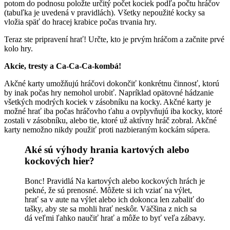
potom do podnosu položte určitý počet kociek podľa počtu hráčov
(tabuľka je uvedená v pravidlách). Všetky nepoužité kocky sa
vložia späť do hracej krabice počas trvania hry.
Teraz ste pripravení hrať! Určte, kto je prvým hráčom a začnite prvé
kolo hry.
Akcie, tresty a Ca-Ca-Ca-kombá!
Akčné karty umožňujú hráčovi dokončiť konkrétnu činnosť, ktorú
by inak počas hry nemohol urobiť. Napríklad opätovné hádzanie
všetkých modrých kociek v zásobníku na kocky. Akčné karty je
možné hrať iba počas hráčovho ťahu a ovplyvňujú iba kocky, ktoré
zostali v zásobníku, alebo tie, ktoré už aktívny hráč zobral. Akčné
karty nemožno nikdy použiť proti nazbieraným kockám súpera.
Aké sú výhody hrania kartových alebo
kockových hier?
Bonc! Pravidlá Na kartových alebo kockových hrách je
pekné, že sú prenosné. Môžete si ich vziať na výlet,
hrať sa v aute na výlet alebo ich dokonca len zabaliť do
tašky, aby ste sa mohli hrať neskôr. Väčšina z nich sa
dá veľmi ľahko naučiť hrať a môže to byť veľa zábavy.