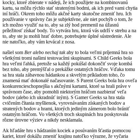
kocky, ktoré zbierate v nádeji, že ich použijete na kombinovanú
kartu, sa môžu rýchlo stať stratenými bodmi, ak ich pred vami chytia
iní hráči. Okrem toho môžu akčné karty skutočne zmeniť hru. Ich
používanie v správny čas je subjektívne, ale niet pochýb o tom, že
ich možno využiť na to, aby sa zlý hod premenil na úžasnú
príležitosť získať body. To vytvára hru, ktorá vás udrží v strehu a na
to, aby ste ju mohli hrať dobre, potrebujete úplné sústredenie. Ale
nie natoľko, aby vám krvácal z nosa.
našiel som
Ber alebo nechaj tak
aby to bola veľmi príjemná hra so
všetkými tromi našimi testovacími skupinami. S Child Geeks bola
hra veľmi ľahká, pretože sa každý pokúšal dokončiť svoje kombá
bez toho, aby premýšľal o prekážke ostatných hráčov. Vďaka tomu
sa hra stala zábavnou hádankou a skvelým príkladom toho, čo
znamená mať dokonalé načasovanie. S Parent Geeks bola hra oveľa
konkurencieschopnejšia s akčnými kartami, ktoré sa hrali práve v
správnom čase, aby pomohli niektorým hráčom nazbierať veľa
bodov (alebo ich ukradnúť iným). S Gamer Geeks sa hra stala
cvičením čítania myšlienok, vyrovnávaním získaných bodov a
stratených bodov a hrami, ktorých jediným zámerom bolo brániť
ostatným hráčom. Vo všetkých troch skupinách hra poskytovala
rôzne úrovne výziev a nikdy nesklamala.
Ak hľadáte hru s hádzaním kociek a posúvaním šťastia pomocou
kariet, ktoré dokážu zmeniť krajinu natoľko výrazne, že vyčaria