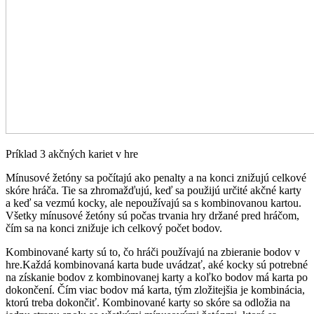
Príklad 3 akčných kariet v hre
Mínusové žetóny sa počítajú ako penalty a na konci znižujú celkové
skóre hráča. Tie sa zhromažďujú, keď sa použijú určité akčné karty
a keď sa vezmú kocky, ale nepoužívajú sa s kombinovanou kartou.
Všetky mínusové žetóny sú počas trvania hry držané pred hráčom,
čím sa na konci znižuje ich celkový počet bodov.
Kombinované karty sú to, čo hráči používajú na zbieranie bodov v
hre.Každá kombinovaná karta bude uvádzať, aké kocky sú potrebné
na získanie bodov z kombinovanej karty a koľko bodov má karta po
dokončení. Čím viac bodov má karta, tým zložitejšia je kombinácia,
ktorú treba dokončiť. Kombinované karty so skóre sa odložia na