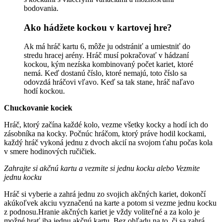
bodovania.
Ako hádžete kockou v kartovej hre?
Ak má hráč kartu 6, môže ju odstrániť a umiestniť do
stredu hracej arény. Hráč musí pokračovať v hádzaní
kockou, kým nezíska kombinovaný počet kariet, ktoré
nemá. Keď dostanú číslo, ktoré nemajú, toto číslo sa
odovzdá hráčovi vľavo. Keď sa tak stane, hráč naľavo
hodí kockou.
Chuckovanie kociek
Hráč, ktorý začína každé kolo, vezme všetky kocky a hodí ich do
zásobníka na kocky. Počnúc hráčom, ktorý práve hodil kockami,
každý hráč vykoná jednu z dvoch akcií na svojom ťahu počas kola
v smere hodinových ručičiek.
Zahrajte si akčnú kartu a vezmite si jednu kocku alebo
Vezmite
jednu kocku
Hráč si vyberie a zahrá jednu zo svojich akčných kariet, dokončí
akúkoľvek akciu vyznačenú na karte a potom si vezme jednu kocku
z podnosu.Hranie akčných kariet je vždy voliteľné a za kolo je
možné hrať iba jednu akčnú kartu. Bez ohľadu na to, či sa zahrá