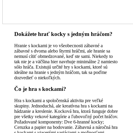
Dokážete hrať kocky s jedným hráčom?
Hranie s kockami je vo všeobecnosti zábavné a
zábavné s dvoma alebo štyrmi hráčmi, ale hranie sa
nemusí cítiť obmedzované, keď ste sami. Niekedy to
tak nie je a väčšina hier navrhuje minimálne 2 namiesto
sólo hráča. Existujú určité hry s kockami, ktoré sú
ideálne na hranie s jedným hráčom, tak sa poďme
dozvedieť o niekoľkých.
Čo je hra s kockami?
Hra s kockami a spoločenská aktivita pre veľké
skupiny. Jednoduchá, ale kreatívna hra s kockami na
hádzanie a kreslenie. Kocková hra, ktorá funguje dobre
pre všetky vekové kategórie a ľubovoľný počet hráčov.
Požadované komponenty: Dve 6-hranné kocky;
Ceruzka a papier na bodovanie. Zábavná a náročná hra
s kockami s viacerými variáciami a možnosťami