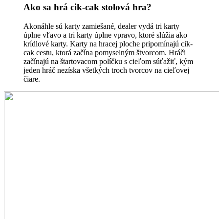
Ako sa hrá cik-cak stolová hra?
Akonáhle sú karty zamiešané, dealer vydá tri karty
úplne vľavo a tri karty úplne vpravo, ktoré slúžia ako
krídlové karty. Karty na hracej ploche pripomínajú cik-
cak cestu, ktorá začína pomyselným štvorcom. Hráči
začínajú na štartovacom políčku s cieľom súťažiť, kým
jeden hráč nezíska všetkých troch tvorcov na cieľovej
čiare.