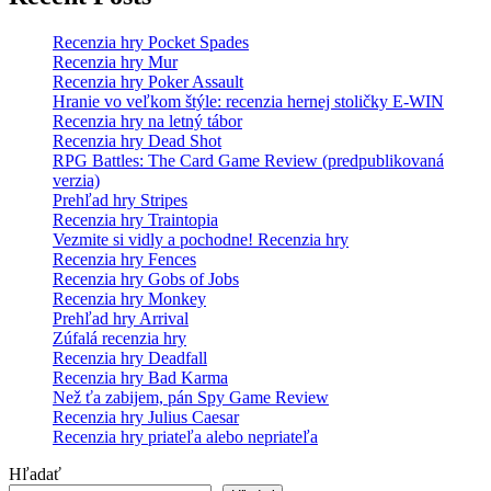
Recenzia hry Pocket Spades
Recenzia hry Mur
Recenzia hry Poker Assault
Hranie vo veľkom štýle: recenzia hernej stoličky E-WIN
Recenzia hry na letný tábor
Recenzia hry Dead Shot
RPG Battles: The Card Game Review (predpublikovaná
verzia)
Prehľad hry Stripes
Recenzia hry Traintopia
Vezmite si vidly a pochodne! Recenzia hry
Recenzia hry Fences
Recenzia hry Gobs of Jobs
Recenzia hry Monkey
Prehľad hry Arrival
Zúfalá recenzia hry
Recenzia hry Deadfall
Recenzia hry Bad Karma
Než ťa zabijem, pán Spy Game Review
Recenzia hry Julius Caesar
Recenzia hry priateľa alebo nepriateľa
Hľadať