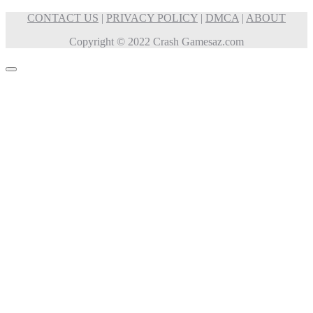
CONTACT US
|
PRIVACY POLICY
|
DMCA
|
ABOUT
Copyright © 2022 Crash Gamesaz.com