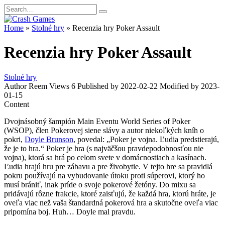
Skip
Search
to
for:
content
Home
»
Stolné hry
»
Recenzia hry Poker Assault
Recenzia hry Poker Assault
Stolné hry
Author
Reem
Views
6
Published by
2022-02-22
Modified by
2023-
01-15
Content
Dvojnásobný šampión Main Eventu World Series of Poker
(WSOP), člen Pokerovej siene slávy a autor niekoľkých kníh o
pokri,
Doyle Brunson
, povedal: „Poker je vojna. Ľudia predstierajú,
že je to hra.“ Poker je hra (s najväčšou pravdepodobnosťou nie
vojna), ktorá sa hrá po celom svete v domácnostiach a kasínach.
Ľudia hrajú hru pre zábavu a pre živobytie. V tejto hre sa pravidlá
pokru používajú na vybudovanie útoku proti súperovi, ktorý ho
musí brániť, inak príde o svoje pokerové žetóny. Do mixu sa
pridávajú rôzne frakcie, ktoré zaisťujú, že každá hra, ktorú hráte, je
oveľa viac než vaša štandardná pokerová hra a skutočne oveľa viac
pripomína boj. Huh… Doyle mal pravdu.