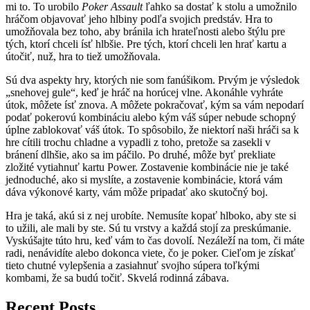
mi to. To urobilo
Poker Assault
ľahko sa dostať k stolu a umožnilo
hráčom objavovať jeho hlbiny podľa svojich predstáv. Hra to
umožňovala bez toho, aby bránila ich hrateľnosti alebo štýlu pre
tých, ktorí chceli ísť hlbšie. Pre tých, ktorí chceli len hrať kartu a
útočiť, nuž, hra to tiež umožňovala.
Sú dva aspekty hry, ktorých nie som fanúšikom. Prvým je výsledok
„snehovej gule“, keď je hráč na horúcej vlne. Akonáhle vyhráte
útok, môžete ísť znova. A môžete pokračovať, kým sa vám nepodarí
podať pokerovú kombináciu alebo kým váš súper nebude schopný
úplne zablokovať váš útok. To spôsobilo, že niektorí naši hráči sa k
hre cítili trochu chladne a vypadli z toho, pretože sa zasekli v
bránení dlhšie, ako sa im páčilo. Po druhé, môže byť prekliate
zložité vytiahnuť kartu Power. Zostavenie kombinácie nie je také
jednoduché, ako si myslíte, a zostavenie kombinácie, ktorá vám
dáva výkonové karty, vám môže pripadať ako skutočný boj.
Hra je taká, akú si z nej urobíte. Nemusíte kopať hlboko, aby ste si
to užili, ale mali by ste. Sú tu vrstvy a každá stojí za preskúmanie.
Vyskúšajte túto hru, keď vám to čas dovolí. Nezáleží na tom, či máte
radi, nenávidíte alebo dokonca viete, čo je poker. Cieľom je získať
tieto chutné vylepšenia a zasiahnuť svojho súpera toľkými
kombami, že sa budú točiť. Skvelá rodinná zábava.
Recent Posts