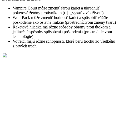
Vampire Court môže zmeniť farbu kariet a ukradnúť
pokerové žetóny protivníkom (t. j. „vysať z vás život“)
Wolf Pack môže zmeniť hodnosť kariet a spôsobiť väčšie
poškodenie ako ostatné frakcie (prostredníctvom zmeny tvaru)
Raketová hliadka má rôzne spôsoby obrany proti útokom a
jedinečné spôsoby spôsobenia poškodenia (prostredníctvom
technológie)
Votrelci majú rôzne schopnosti, ktoré berú trochu zo všetkého
z prvých troch