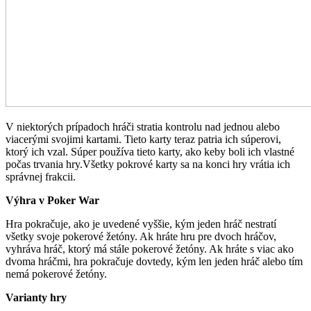
V niektorých prípadoch hráči stratia kontrolu nad jednou alebo
viacerými svojimi kartami. Tieto karty teraz patria ich súperovi,
ktorý ich vzal. Súper používa tieto karty, ako keby boli ich vlastné
počas trvania hry.Všetky pokrové karty sa na konci hry vrátia ich
správnej frakcii.
Výhra v Poker War
Hra pokračuje, ako je uvedené vyššie, kým jeden hráč nestratí
všetky svoje pokerové žetóny. Ak hráte hru pre dvoch hráčov,
vyhráva hráč, ktorý má stále pokerové žetóny. Ak hráte s viac ako
dvoma hráčmi, hra pokračuje dovtedy, kým len jeden hráč alebo tím
nemá pokerové žetóny.
Varianty hry