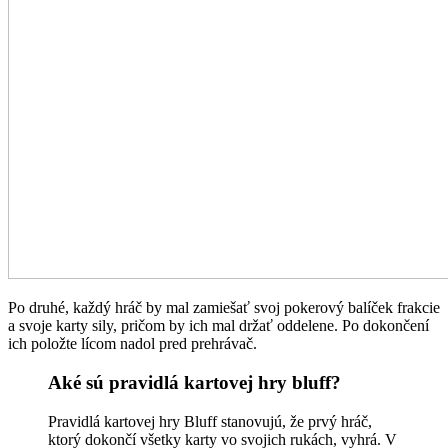
Po druhé, každý hráč by mal zamiešať svoj pokerový balíček frakcie
a svoje karty sily, pričom by ich mal držať oddelene. Po dokončení
ich položte lícom nadol pred prehrávač.
Aké sú pravidlá kartovej hry bluff?
Pravidlá kartovej hry Bluff stanovujú, že prvý hráč,
ktorý dokončí všetky karty vo svojich rukách, vyhrá. V