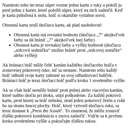
Namiesto toho im teraz súper vezme jednu kartu z ruky a položí ju
pred jednu z kariet, ktoré položil súper, ktorý na nich zaútočil. Keď
je karta priložená k stolu, hráč si okamžite vytiahne novú.
Obranná karta zruší útočiacu kartu, ak platí nasledovné:
Obranná karta má rovnakú hodnotu (útočiaca „7“ akejkoľvek
farby sa dá brániť „7“ akejkoľvek inej farby)
Obranná karta je rovnakej farby a vyššej hodnosti (útočiacu
„srdcovú sedmičku“ možno brániť proti „srdcovej osmičke“
alebo vyššej)
Ak brániaci hráč môže čeliť kartám každého útočiaceho hráča v
zostavenej pokerovej ruke, nič sa nestane. Namiesto toho každý
hráč odhodí svoje karty zahrané na svoj odhadzovací balíček.
Brániaci hráč je teraz útočiaci hráč podľa kroku 1 uvedeného vyššie.
Ak sa však hráč nemôže brániť proti jednej alebo viacerým kartám,
ktoré naňho útočia pri útoku, utrpí poškodenie. Za každú pokrovú
kartu, proti ktorej sa hráč nebráni, stratí jeden pokerový žetón a vráti
ho na stranu hracej plochy. Hráč, ktorý vytvoril útočiacu ruku, sa
teraz dostane k „Press the Assult“. To znamená, že môžu zostaviť
ďalšiu pokerovú kombináciu a znova zaútočiť. Vráťte sa k prvému
kroku uvedenému vyššie a pokračujte ďalšou rukou.