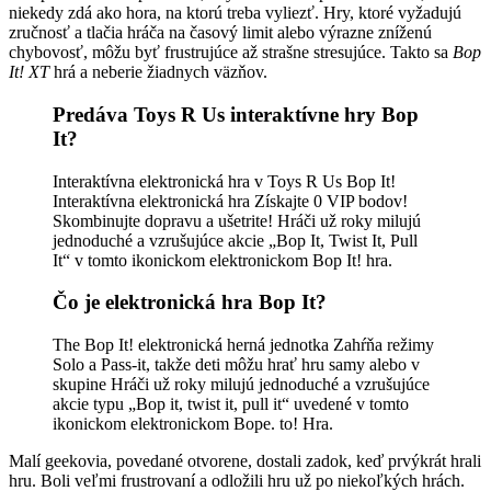
niekedy zdá ako hora, na ktorú treba vyliezť. Hry, ktoré vyžadujú
zručnosť a tlačia hráča na časový limit alebo výrazne zníženú
chybovosť, môžu byť frustrujúce až strašne stresujúce. Takto sa
Bop
It! XT
hrá a neberie žiadnych väzňov.
Predáva Toys R Us interaktívne hry Bop
It?
Interaktívna elektronická hra v Toys R Us Bop It!
Interaktívna elektronická hra Získajte 0 VIP bodov!
Skombinujte dopravu a ušetrite! Hráči už roky milujú
jednoduché a vzrušujúce akcie „Bop It, Twist It, Pull
It“ v tomto ikonickom elektronickom Bop It! hra.
Čo je elektronická hra Bop It?
The Bop It! elektronická herná jednotka Zahŕňa režimy
Solo a Pass-it, takže deti môžu hrať hru samy alebo v
skupine Hráči už roky milujú jednoduché a vzrušujúce
akcie typu „Bop it, twist it, pull it“ uvedené v tomto
ikonickom elektronickom Bope. to! Hra.
Malí geekovia, povedané otvorene, dostali zadok, keď prvýkrát hrali
hru. Boli veľmi frustrovaní a odložili hru už po niekoľkých hrách.