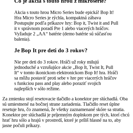
Čo je akcia s touto hrou z mikrosérie?
Akcia s touto hrou Micro Series bude epická! Bop It!
Hra Micro Series je rýchla, kompaktná zábava
Postupujte podľa príkazov hry: Bop it, Twist it and Pull
it v správnom poradí Pre 1 alebo viacerých hráčov.
Vyžaduje 2 „AA“ batérie (demo batérie sú súčasťou
balenia).
Je Bop It pre deti do 3 rokov?
Nie pre deti do 3 rokov. Hráči už roky milujú
jednoduché a vzrušujúce akcie „Bop It, Twist It, Pull
It“ v tomto ikonickom elektronickom Bop It! hra. Hráči
sa môžu postaviť proti sebe v hre pre viacerých hráčov
s funkciou pass and play alebo poraziť svojich
najlepších v sólo režime.
Za zmienku stojí resetovacie tlačidlo a konektor pre slúchadlá. Oba
sú umiestnené na bočnej strane zariadenia. Tlačidlo reset úplne
resetuje hru, čo znamená, že všetky zaznamenané skóre sa stratia.
Konektor pre slúchadlá je príjemným doplnkom pre tých, ktorí chcú
hrať hru sólo a hrajú v prostredí, ktoré je príliš hlasné na to, aby
jasne počuli príkazy.