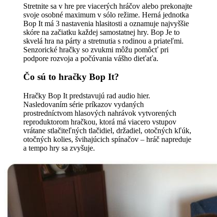
Stretnite sa v hre pre viacerých hráčov alebo prekonajte
svoje osobné maximum v sólo režime. Herná jednotka
Bop It má 3 nastavenia hlasitosti a oznamuje najvyššie
skóre na začiatku každej samostatnej hry. Bop Je to
skvelá hra na párty a stretnutia s rodinou a priateľmi.
Senzorické hračky so zvukmi môžu pomôcť pri
podpore rozvoja a počúvania vášho dieťaťa.
Čo sú to hračky Bop It?
Hračky Bop It predstavujú rad audio hier.
Nasledovaním série príkazov vydaných
prostredníctvom hlasových nahrávok vytvorených
reproduktorom hračkou, ktorá má viacero vstupov
vrátane stlačiteľných tlačidiel, držadiel, otočných kľúk,
otočných kolies, švihajúcich spínačov – hráč napreduje
a tempo hry sa zvyšuje.