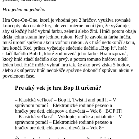
Hra jeden na jedného
Hra One-On-One, ktorá je vhodná pre 2 hráčov, využíva rovnaké
koncepty ako ostatné hry, ale veci mierne mení tým, že vyžaduje,
aby si každý hráč vybral farbu, zelenú alebo žltú. Hráči potom obaja
držia jednu stranu hry jednou rukou. Keď je zavolaná farba hráča,
musí urobiť správnu akciu voľnou rukou. Ak hráč nedokončí akciu,
hra končí. Keď príkaz vyžaduje stlačenie tlačidla „Bop It“, hráč
stlačí tlačidlo Bob It, ktoré zodpovedá jeho farbe. Hra rozpozná,
ktorý hráč stlačí tlačidlo ako prvý, a potom tomuto hráčovi udelí
jeden bod. Hráč môže vyhrať hru tak, že ako prvý získa 5 bodov,
alebo ak súperov hráč nedokáže správne dokončiť správnu akciu v
povolenom čase.
Pre aký vek je hra Bop It určená?
– Klasická veľkosť – Bop it, Twist it and pull it – V
správnom poradí – Elektronické rodinné pexeso a
hračky pre deti, chlapcov a dievčatá – Vek 8+ BOP IT!
– Klasická veľkosť – Vyklopte, otočte a potiahnite – V
správnom poradí – Elektronické rodinné pexeso a
hračky pre deti, chlapcov a dievčatá – Vek 8+