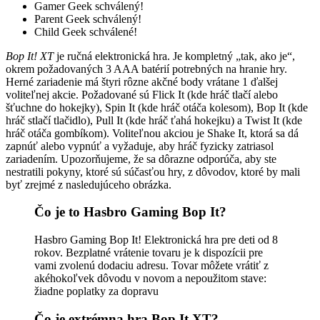
Gamer Geek schválený!
Parent Geek schválený!
Child Geek schválené!
Bop It! XT
je ručná elektronická hra. Je kompletný „tak, ako je“,
okrem požadovaných 3 AAA batérií potrebných na hranie hry.
Herné zariadenie má štyri rôzne akčné body vrátane 1 ďalšej
voliteľnej akcie. Požadované sú Flick It (kde hráč tlačí alebo
šťuchne do hokejky), Spin It (kde hráč otáča kolesom), Bop It (kde
hráč stlačí tlačidlo), Pull It (kde hráč ťahá hokejku) a Twist It (kde
hráč otáča gombíkom). Voliteľnou akciou je Shake It, ktorá sa dá
zapnúť alebo vypnúť a vyžaduje, aby hráč fyzicky zatriasol
zariadením. Upozorňujeme, že sa dôrazne odporúča, aby ste
nestratili pokyny, ktoré sú súčasťou hry, z dôvodov, ktoré by mali
byť zrejmé z nasledujúceho obrázka.
Čo je to Hasbro Gaming Bop It?
Hasbro Gaming Bop It! Elektronická hra pre deti od 8
rokov. Bezplatné vrátenie tovaru je k dispozícii pre
vami zvolenú dodaciu adresu. Tovar môžete vrátiť z
akéhokoľvek dôvodu v novom a nepoužitom stave:
žiadne poplatky za dopravu
Čo je extrémna hra Bop It XT?