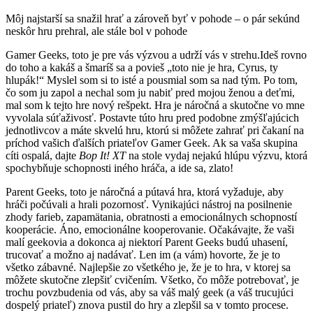
Môj najstarší sa snažil hrať a zároveň byť v pohode – o pár sekúnd
neskôr hru prehral, ​​ale stále bol v pohode
Gamer Geeks, toto je pre vás výzvou a udrží vás v strehu.Ideš rovno
do toho a kakáš a šmaríš sa a povieš „toto nie je hra, Cyrus, ty
hlupák!“ Myslel som si to isté a pousmial som sa nad tým. Po tom,
čo som ju zapol a nechal som ju nabiť pred mojou ženou a deťmi,
mal som k tejto hre nový rešpekt. Hra je náročná a skutočne vo mne
vyvolala súťaživosť. Postavte túto hru pred podobne zmýšľajúcich
jednotlivcov a máte skvelú hru, ktorú si môžete zahrať pri čakaní na
príchod vašich ďalších priateľov Gamer Geek. Ak sa vaša skupina
cíti ospalá, dajte
Bop It! XT
na stole vydaj nejakú hlúpu výzvu, ktorá
spochybňuje schopnosti iného hráča, a ide sa, zlato!
Parent Geeks, toto je náročná a pútavá hra, ktorá vyžaduje, aby
hráči počúvali a hrali pozornosť. Vynikajúci nástroj na posilnenie
zhody farieb, zapamätania, obratnosti a emocionálnych schopností
kooperácie. Áno, emocionálne kooperovanie. Očakávajte, že vaši
malí geekovia a dokonca aj niektorí Parent Geeks budú uhasení,
trucovať a možno aj nadávať. Len im (a vám) hovorte, že je to
všetko zábavné. Najlepšie zo všetkého je, že je to hra, v ktorej sa
môžete skutočne zlepšiť cvičením. Všetko, čo môže potrebovať, je
trochu povzbudenia od vás, aby sa váš malý geek (a váš trucujúci
dospelý priateľ) znova pustil do hry a zlepšil sa v tomto procese.