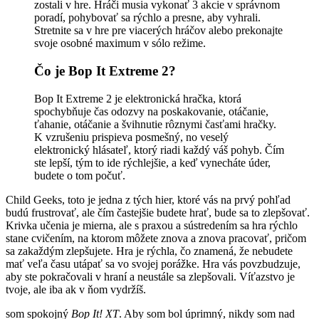
zostali v hre. Hráči musia vykonať 3 akcie v správnom
poradí, pohybovať sa rýchlo a presne, aby vyhrali.
Stretnite sa v hre pre viacerých hráčov alebo prekonajte
svoje osobné maximum v sólo režime.
Čo je Bop It Extreme 2?
Bop It Extreme 2 je elektronická hračka, ktorá
spochybňuje čas odozvy na poskakovanie, otáčanie,
ťahanie, otáčanie a švihnutie rôznymi časťami hračky.
K vzrušeniu prispieva posmešný, no veselý
elektronický hlásateľ, ktorý riadi každý váš pohyb. Čím
ste lepší, tým to ide rýchlejšie, a keď vynecháte úder,
budete o tom počuť.
Child Geeks, toto je jedna z tých hier, ktoré vás na prvý pohľad
budú frustrovať, ale čím častejšie budete hrať, bude sa to zlepšovať.
Krivka učenia je mierna, ale s praxou a sústredením sa hra rýchlo
stane cvičením, na ktorom môžete znova a znova pracovať, pričom
sa zakaždým zlepšujete. Hra je rýchla, čo znamená, že nebudete
mať veľa času utápať sa vo svojej porážke. Hra vás povzbudzuje,
aby ste pokračovali v hraní a neustále sa zlepšovali. Víťazstvo je
tvoje, ale iba ak v ňom vydržíš.
som spokojný
Bop It! XT
. Aby som bol úprimný, nikdy som nad