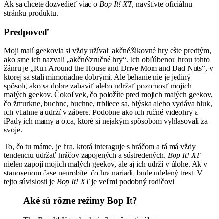
Ak sa chcete dozvedieť viac o
Bop It! XT
, navštívte oficiálnu
stránku produktu.
Predpoveď
Moji malí geekovia si vždy užívali akčné/šikovné hry ešte predtým,
ako sme ich nazvali „akčné/zručné hry“. Ich obľúbenou hrou tohto
žánru je „Run Around the House and Drive Mom and Dad Nuts“, v
ktorej sa stali mimoriadne dobrými. Ale behanie nie je jediný
spôsob, ako sa dobre zabaviť alebo udržať pozornosť mojich
malých geekov. Čokoľvek, čo položíte pred mojich malých geekov,
čo žmurkne, buchne, buchne, trbliece sa, blýska alebo vydáva hluk,
ich vtiahne a udrží v zábere. Podobne ako ich ručné videohry a
iPady ich mamy a otca, ktoré si nejakým spôsobom vyhlasovali za
svoje.
To, čo tu máme, je hra, ktorá interaguje s hráčom a tá má vždy
tendenciu udržať hráčov zapojených a sústredených.
Bop It! XT
nielen zapojí mojich malých geekov, ale aj ich udrží v úlohe. Ak v
stanovenom čase neurobíte, čo hra nariadi, bude udelený trest. V
tejto súvislosti je
Bop It! XT
je veľmi podobný rodičovi.
Aké sú rôzne režimy Bop It?