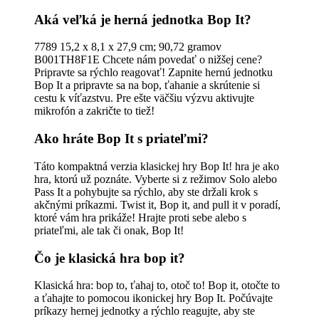
Aká veľká je herná jednotka Bop It?
7789 15,2 x 8,1 x 27,9 cm; 90,72 gramov
B001TH8F1E Chcete nám povedať o nižšej cene?
Pripravte sa rýchlo reagovať! Zapnite hernú jednotku
Bop It a pripravte sa na bop, ťahanie a skrútenie si
cestu k víťazstvu. Pre ešte väčšiu výzvu aktivujte
mikrofón a zakričte to tiež!
Ako hráte Bop It s priateľmi?
Táto kompaktná verzia klasickej hry Bop It! hra je ako
hra, ktorú už poznáte. Vyberte si z režimov Solo alebo
Pass It a pohybujte sa rýchlo, aby ste držali krok s
akčnými príkazmi. Twist it, Bop it, and pull it v poradí,
ktoré vám hra prikáže! Hrajte proti sebe alebo s
priateľmi, ale tak či onak, Bop It!
Čo je klasická hra bop it?
Klasická hra: bop to, ťahaj to, otoč to! Bop it, otočte to
a ťahajte to pomocou ikonickej hry Bop It. Počúvajte
príkazy hernej jednotky a rýchlo reagujte, aby ste