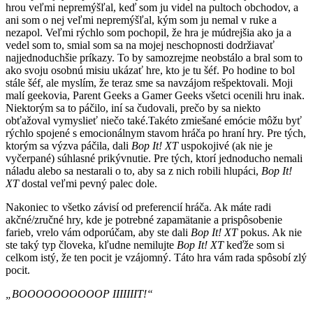
hrou veľmi nepremýšľal, keď som ju videl na pultoch obchodov, a
ani som o nej veľmi nepremýšľal, kým som ju nemal v ruke a
nezapol. Veľmi rýchlo som pochopil, že hra je múdrejšia ako ja a
vedel som to, smial som sa na mojej neschopnosti dodržiavať
najjednoduchšie príkazy. To by samozrejme neobstálo a bral som to
ako svoju osobnú misiu ukázať hre, kto je tu šéf. Po hodine to bol
stále šéf, ale myslím, že teraz sme sa navzájom rešpektovali. Moji
malí geekovia, Parent Geeks a Gamer Geeks všetci ocenili hru inak.
Niektorým sa to páčilo, iní sa čudovali, prečo by sa niekto
obťažoval vymyslieť niečo také.Takéto zmiešané emócie môžu byť
rýchlo spojené s emocionálnym stavom hráča po hraní hry. Pre tých,
ktorým sa výzva páčila, dali
Bop It! XT
uspokojivé (ak nie je
vyčerpané) súhlasné prikývnutie. Pre tých, ktorí jednoducho nemali
náladu alebo sa nestarali o to, aby sa z nich robili hlupáci,
Bop It!
XT
dostal veľmi pevný palec dole.
Nakoniec to všetko závisí od preferencií hráča. Ak máte radi
akčné/zručné hry, kde je potrebné zapamätanie a prispôsobenie
farieb, vrelo vám odporúčam, aby ste dali
Bop It! XT
pokus. Ak nie
ste taký typ človeka, kľudne nemilujte
Bop It! XT
keďže som si
celkom istý, že ten pocit je vzájomný. Táto hra vám rada spôsobí zlý
pocit.
„BOOOOOOOOOOP IIIIIIIT!“