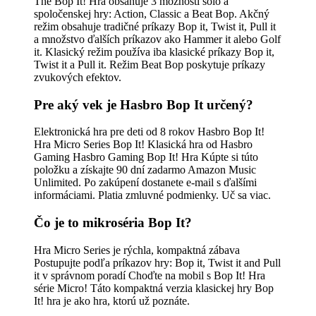
The Bop It! Hra obsahuje 3 možnosti sólo a
spoločenskej hry: Action, Classic a Beat Bop. Akčný
režim obsahuje tradičné príkazy Bop it, Twist it, Pull it
a množstvo ďalších príkazov ako Hammer it alebo Golf
it. Klasický režim používa iba klasické príkazy Bop it,
Twist it a Pull it. Režim Beat Bop poskytuje príkazy
zvukových efektov.
Pre aký vek je Hasbro Bop It určený?
Elektronická hra pre deti od 8 rokov Hasbro Bop It!
Hra Micro Series Bop It! Klasická hra od Hasbro
Gaming Hasbro Gaming Bop It! Hra Kúpte si túto
položku a získajte 90 dní zadarmo Amazon Music
Unlimited. Po zakúpení dostanete e-mail s ďalšími
informáciami. Platia zmluvné podmienky. Uč sa viac.
Čo je to mikroséria Bop It?
Hra Micro Series je rýchla, kompaktná zábava
Postupujte podľa príkazov hry: Bop it, Twist it and Pull
it v správnom poradí Choďte na mobil s Bop It! Hra
série Micro! Táto kompaktná verzia klasickej hry Bop
It! hra je ako hra, ktorú už poznáte.