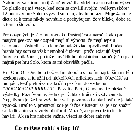
Nakoniec sa k tomu môj 7-ročný vrátil a videl to ako osobnú výzvu.
To platilo najmä vtedy, keď som sa chválil svojím „veľkým skóre“
12 bodov v hre Solo a vyzval som ho, aby to porazil. Moje 4-ročné
dieťa sa k tomu nikdy nevrátilo a pochybujem, že v blízkej dobe sa
k tomu ešte vráti.
Pre dospelých je táto hra rovnako frustrujúca a náročná ako pre
malých geekov, ale dospelí majú tú výhodu, že majú lepšiu
schopnosť sústrediť sa a kamión naloží viac trpezlivosti. Počas
hrania hry som sa však nemohol čudovať, prečo existujú štyri
úrovne obtiažnosti, pretože nováčik bol dostatočne náročný. To platí
najmä pre hru Solo, ktorá sa mi obzvlášť páčila.
Hra One-On-One bola tiež veľmi dobrá a s mojím najstarším malým
geekom sme si ju užili pri niekoľkých príležitostiach. Obzvlášť sa
mu páči, keď prehrávam a kričím päsťami do vzduchu
“BOOOOOOP IIIIIIIIT!!!”
Pass It a Party Game mali zmiešané
výsledky. Pozitívom je, že hra je rýchla a hráči sú vždy zaujatí.
Negatívom je, že hra vyžaduje veľa pozornosti a hlasitosť nie je taká
vysoká. Hrať to v prostredí, kde je ťažké sústrediť sa, je ako snažiť
sa riadiť auto so zavretými očami. Možné, ale povedie to len k
havárii. Ak sa hra neberie vážne, všetci sa dobre zabavia.
Čo môžete robiť s Bop It?