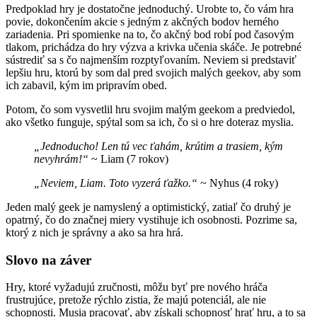
Predpoklad hry je dostatočne jednoduchý. Urobte to, čo vám hra
povie, dokončením akcie s jedným z akčných bodov herného
zariadenia. Pri spomienke na to, čo akčný bod robí pod časovým
tlakom, prichádza do hry výzva a krivka učenia skáče. Je potrebné
sústrediť sa s čo najmenším rozptyľovaním. Neviem si predstaviť
lepšiu hru, ktorú by som dal pred svojich malých geekov, aby som
ich zabavil, kým im pripravím obed.
Potom, čo som vysvetlil hru svojim malým geekom a predviedol,
ako všetko funguje, spýtal som sa ich, čo si o hre doteraz myslia.
„Jednoducho! Len tú vec ťahám, krútim a trasiem, kým
nevyhrám!“
~ Liam (7 rokov)
„Neviem, Liam. Toto vyzerá ťažko.“
~ Nyhus (4 roky)
Jeden malý geek je namyslený a optimistický, zatiaľ čo druhý je
opatrný, čo do značnej miery vystihuje ich osobnosti. Pozrime sa,
ktorý z nich je správny a ako sa hra hrá.
Slovo na záver
Hry, ktoré vyžadujú zručnosti, môžu byť pre nového hráča
frustrujúce, pretože rýchlo zistia, že majú potenciál, ale nie
schopnosti. Musia pracovať, aby získali schopnosť hrať hru, a to sa