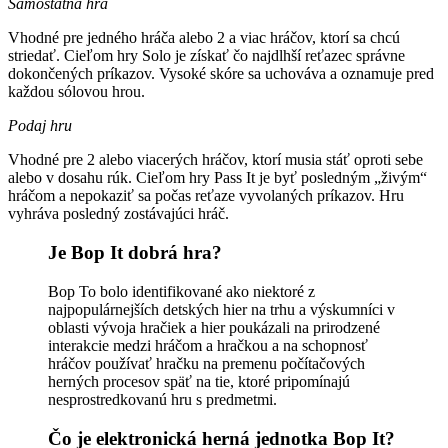
Samostatná hra
Vhodné pre jedného hráča alebo 2 a viac hráčov, ktorí sa chcú
striedať. Cieľom hry Solo je získať čo najdlhší reťazec správne
dokončených príkazov. Vysoké skóre sa uchováva a oznamuje pred
každou sólovou hrou.
Podaj hru
Vhodné pre 2 alebo viacerých hráčov, ktorí musia stáť oproti sebe
alebo v dosahu rúk. Cieľom hry Pass It je byť posledným „živým“
hráčom a nepokaziť sa počas reťaze vyvolaných príkazov. Hru
vyhráva posledný zostávajúci hráč.
Je Bop It dobrá hra?
Bop To bolo identifikované ako niektoré z
najpopulárnejších detských hier na trhu a výskumníci v
oblasti vývoja hračiek a hier poukázali na prirodzené
interakcie medzi hráčom a hračkou a na schopnosť
hráčov používať hračku na premenu počítačových
herných procesov späť na tie, ktoré pripomínajú
nesprostredkovanú hru s predmetmi.
Čo je elektronická herná jednotka Bop It?