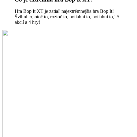
Hra Bop It XT je zatiaľ najextrémnejšia hra Bop It!
Švihni to, otoč to, roztoč to, potiahni to, potiahni to,! 5
akcií a 4 hry!