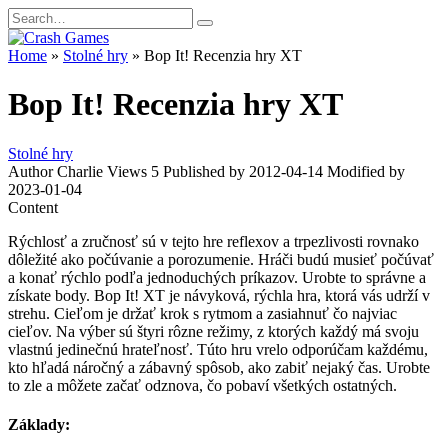
Skip
Search
to
for:
content
Home
»
Stolné hry
»
Bop It! Recenzia hry XT
Bop It! Recenzia hry XT
Stolné hry
Author
Charlie
Views
5
Published by
2012-04-14
Modified by
2023-01-04
Content
Rýchlosť a zručnosť sú v tejto hre reflexov a trpezlivosti rovnako
dôležité ako počúvanie a porozumenie. Hráči budú musieť počúvať
a konať rýchlo podľa jednoduchých príkazov. Urobte to správne a
získate body. Bop It! XT je návyková, rýchla hra, ktorá vás udrží v
strehu. Cieľom je držať krok s rytmom a zasiahnuť čo najviac
cieľov. Na výber sú štyri rôzne režimy, z ktorých každý má svoju
vlastnú jedinečnú hrateľnosť. Túto hru vrelo odporúčam každému,
kto hľadá náročný a zábavný spôsob, ako zabiť nejaký čas. Urobte
to zle a môžete začať odznova, čo pobaví všetkých ostatných.
Základy: