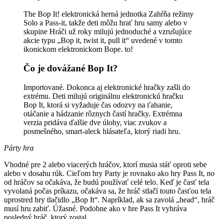
The Bop It! elektronická herná jednotka Zahŕňa režimy
Solo a Pass-it, takže deti môžu hrať hru samy alebo v
skupine Hráči už roky milujú jednoduché a vzrušujúce
akcie typu „Bop it, twist it, pull it“ uvedené v tomto
ikonickom elektronickom Bope. to!
Čo je dovážané Bop It?
Importované. Dokonca aj elektronické hračky zašli do
extrému. Deti milujú originálnu elektronickú hračku
Bop It, ktorá si vyžaduje čas odozvy na ťahanie,
otáčanie a hádzanie rôznych častí hračky. Extrémna
verzia pridáva ďalšie dve úlohy, viac zvukov a
posmešného, ​​smart-aleck hlásateľa, ktorý riadi hru.
Párty hra
Vhodné pre 2 alebo viacerých hráčov, ktorí musia stáť oproti sebe
alebo v dosahu rúk. Cieľom hry Party je rovnako ako hry Pass It, no
od hráčov sa očakáva, že budú používať celé telo. Keď je časť tela
vyvolaná počas príkazu, očakáva sa, že hráč stlačí touto časťou tela
uprostred hry tlačidlo „Bop It“. Napríklad, ak sa zavolá „head“, hráč
musí hru zabiť. Úžasné. Podobne ako v hre Pass It vyhráva
posledný hráč, ktorý zostal.