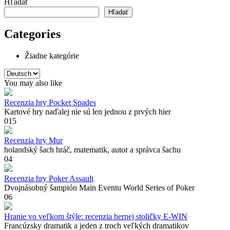
Hľadať
Hľadať
Categories
Žiadne kategórie
Vyberte
jazyk
You may also like
Recenzia hry Pocket Spades
Kartové hry naďalej nie sú len jednou z prvých hier
0
15
Recenzia hry Mur
holandský šach hráč, matematik, autor a správca šachu
0
4
Recenzia hry Poker Assault
Dvojnásobný šampión Main Eventu World Series of Poker
0
6
Hranie vo veľkom štýle: recenzia hernej stoličky E-WIN
Francúzsky dramatik a jeden z troch veľkých dramatikov