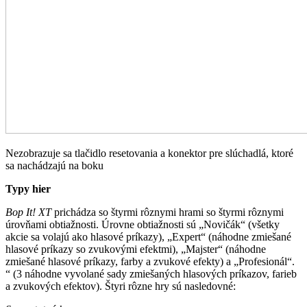
Nezobrazuje sa tlačidlo resetovania a konektor pre slúchadlá, ktoré
sa nachádzajú na boku
Typy hier
Bop It! XT
prichádza so štyrmi rôznymi hrami so štyrmi rôznymi
úrovňami obtiažnosti. Úrovne obtiažnosti sú „Novičák“ (všetky
akcie sa volajú ako hlasové príkazy), „Expert“ (náhodne zmiešané
hlasové príkazy so zvukovými efektmi), „Majster“ (náhodne
zmiešané hlasové príkazy, farby a zvukové efekty) a „Profesionál“.
“ (3 náhodne vyvolané sady zmiešaných hlasových príkazov, farieb
a zvukových efektov). Štyri rôzne hry sú nasledovné: