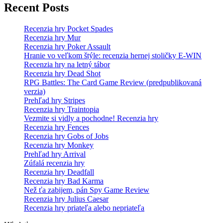
Recent Posts
Recenzia hry Pocket Spades
Recenzia hry Mur
Recenzia hry Poker Assault
Hranie vo veľkom štýle: recenzia hernej stoličky E-WIN
Recenzia hry na letný tábor
Recenzia hry Dead Shot
RPG Battles: The Card Game Review (predpublikovaná
verzia)
Prehľad hry Stripes
Recenzia hry Traintopia
Vezmite si vidly a pochodne! Recenzia hry
Recenzia hry Fences
Recenzia hry Gobs of Jobs
Recenzia hry Monkey
Prehľad hry Arrival
Zúfalá recenzia hry
Recenzia hry Deadfall
Recenzia hry Bad Karma
Než ťa zabijem, pán Spy Game Review
Recenzia hry Julius Caesar
Recenzia hry priateľa alebo nepriateľa