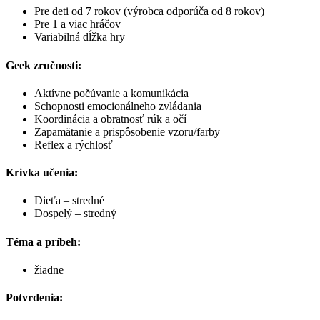
Pre deti od 7 rokov (výrobca odporúča od 8 rokov)
Pre 1 a viac hráčov
Variabilná dĺžka hry
Geek zručnosti:
Aktívne počúvanie a komunikácia
Schopnosti emocionálneho zvládania
Koordinácia a obratnosť rúk a očí
Zapamätanie a prispôsobenie vzoru/farby
Reflex a rýchlosť
Krivka učenia:
Dieťa – stredné
Dospelý – stredný
Téma a príbeh:
žiadne
Potvrdenia: