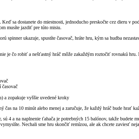
 Keď sa dostanete do miestnosti, jednoducho preskočte cez dieru v pod
om musíte jazdiť pre túto misiu.
torú spinner ukazuje, spustíte časovač, hráte hru, kým sa hudba nezasta
nie je čo robiť a nešťastný hráč môže zakaždým roztočiť rovnakú hru. N
sovač
í časovač
a) a zopakuje vyššie uvedené kroky
rný čas na 10 minút alebo menej a zaručuje, že každý hráč bude hrať ka
, sú 4 a na naplnenie ťahača je potrebných 15 balónov, takže budete m
o vymyslíte. Nechali sme hru skončiť remízou, ale ak chcete zaviesť nej