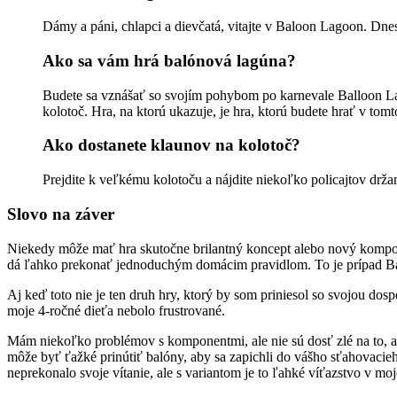
Dámy a páni, chlapci a dievčatá, vitajte v Baloon Lagoon. Dnes 
Ako sa vám hrá balónová lagúna?
Budete sa vznášať so svojím pohybom po karnevale Balloon Lagoo
kolotoč. Hra, na ktorú ukazuje, je hra, ktorú budete hrať v tomt
Ako dostanete klaunov na kolotoč?
Prejdite k veľkému kolotoču a nájdite niekoľko policajtov drž
Slovo na záver
Niekedy môže mať hra skutočne brilantný koncept alebo nový kompone
dá ľahko prekonať jednoduchým domácim pravidlom. To je prípad B
Aj keď toto nie je ten druh hry, ktorý by som priniesol so svojou dos
moje 4-ročné dieťa nebolo frustrované.
Mám niekoľko problémov s komponentmi, ale nie sú dosť zlé na to, a
môže byť ťažké prinútiť balóny, aby sa zapichli do vášho sťahovacieh
neprekonalo svoje vítanie, ale s variantom je to ľahké víťazstvo v moj