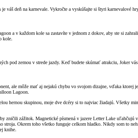
je váš deň na karnevale. Vykročte a vyskúšajte si štyri karnevalové hry
n a v každom kole sa zastavíte v jednom z dokov, aby ste si zahrali hr
o kole.
aných pod zemou v strede jazdy. Keď budete skúmať atrakciu, Joker vás
nt, ale môže mať aj nejakú chybu vo svojom dizajne, vďaka ktorej je 
alloon Lagoon.
pelou hernou skupinou, moje dve dcéry si to najviac žiadajú. Všetky mi
by zničili zážitok. Magnetické písmená v jazere Letter Lake uľahčujú
o stroja. Okrem toho všetko funguje celkom hladko. Nikdy som to nehral
ej knihe.