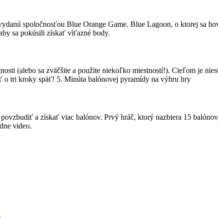
 vydanú spoločnosťou Blue Orange Game. Blue Lagoon, o ktorej sa ho
 aby sa pokúsili získať víťazné body.
osti (alebo sa zväčšite a použite niekoľko miestností!). Cieľom je ni
ť o tri kroky späť! 5. Minúta balónovej pyramídy na výhru hry
 povzbudiť a získať viac balónov. Prvý hráč, ktorý nazbiera 15 balónov,
dne video.