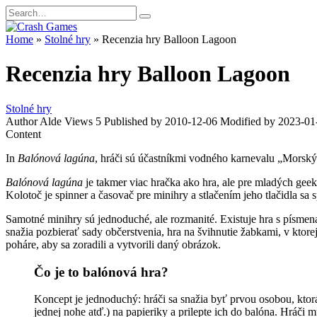
Skip
Search
to
for:
content
Home
»
Stolné hry
»
Recenzia hry Balloon Lagoon
Recenzia hry Balloon Lagoon
Stolné hry
Author
Alde
Views
5
Published by
2010-12-06
Modified by
2023-01
Content
In
Balónová lagúna
, hráči sú účastníkmi vodného karnevalu „Morský 
Balónová lagúna
je takmer viac hračka ako hra, ale pre mladých geek
Kolotoč je spinner a časovač pre minihry a stlačením jeho tlačidla sa 
Samotné minihry sú jednoduché, ale rozmanité. Existuje hra s písmenam
snažia pozbierať sady občerstvenia, hra na švihnutie žabkami, v ktorej
poháre, aby sa zoradili a vytvorili daný obrázok.
Čo je to balónová hra?
Koncept je jednoduchý: hráči sa snažia byť prvou osobou, ktor
jednej nohe atď.) na papieriky a prilepte ich do balóna. Hráči m