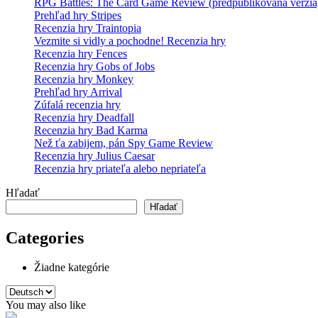
RPG Battles: The Card Game Review (predpublikovaná verzia
Prehľad hry Stripes
Recenzia hry Traintopia
Vezmite si vidly a pochodne! Recenzia hry
Recenzia hry Fences
Recenzia hry Gobs of Jobs
Recenzia hry Monkey
Prehľad hry Arrival
Zúfalá recenzia hry
Recenzia hry Deadfall
Recenzia hry Bad Karma
Než ťa zabijem, pán Spy Game Review
Recenzia hry Julius Caesar
Recenzia hry priateľa alebo nepriateľa
Hľadať
Hľadať
Categories
Žiadne kategórie
Vyberte
jazyk
You may also like