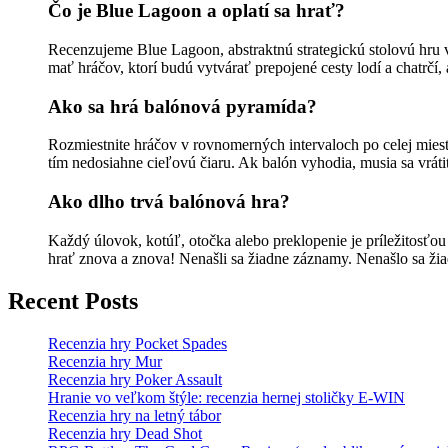
Čo je Blue Lagoon a oplatí sa hrať?
Recenzujeme Blue Lagoon, abstraktnú strategickú stolovú hru
mať hráčov, ktorí budú vytvárať prepojené cesty lodí a chatrčí,
Ako sa hrá balónová pyramída?
Rozmiestnite hráčov v rovnomerných intervaloch po celej miestn
tím nedosiahne cieľovú čiaru. Ak balón vyhodia, musia sa vráti
Ako dlho trvá balónová hra?
Každý úlovok, kotúľ, otočka alebo preklopenie je príležitosťou
hrať znova a znova! Nenašli sa žiadne záznamy. Nenašlo sa žia
Recent Posts
Recenzia hry Pocket Spades
Recenzia hry Mur
Recenzia hry Poker Assault
Hranie vo veľkom štýle: recenzia hernej stoličky E-WIN
Recenzia hry na letný tábor
Recenzia hry Dead Shot