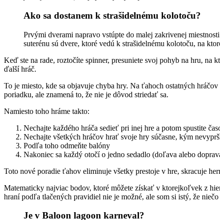
Ako sa dostanem k strašidelnému kolotoču?
Prvými dverami napravo vstúpte do malej zakrivenej miestnosti.
suterénu sú dvere, ktoré vedú k strašidelnému kolotoču, na ktor
Keď ste na rade, roztočíte spinner, presuniete svoj pohyb na hru, na k
ďalší hráč.
To je miesto, kde sa objavuje chyba hry. Na ťahoch ostatných hráčov 
poriadku, ale znamená to, že nie je dôvod striedať sa.
Namiesto toho hráme takto:
Nechajte každého hráča sedieť pri inej hre a potom spustite ča
Nechajte všetkých hráčov hrať svoje hry súčasne, kým nevyprš
Podľa toho odmeňte balóny
Nakoniec sa každý otočí o jedno sedadlo (doľava alebo doprav
Toto nové poradie ťahov eliminuje všetky prestoje v hre, skracuje he
Matematicky najviac bodov, ktoré môžete získať v ktorejkoľvek z hier
hraní podľa tlačených pravidiel nie je možné, ale som si istý, že nieč
Je v Baloon lagoon karneval?