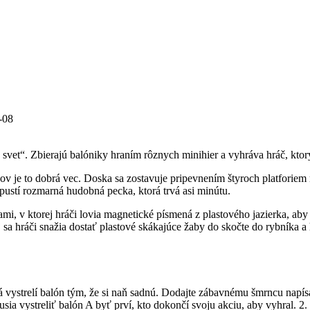
-08
svet“. Zbierajú balóniky hraním rôznych minihier a vyhráva hráč, ktor
ov je to dobrá vec. Doska sa zostavuje pripevnením štyroch platforiem
spustí rozmarná hudobná pecka, ktorá trvá asi minútu.
i, v ktorej hráči lovia magnetické písmená z plastového jazierka, aby s
 sa hráči snažia dostať plastové skákajúce žaby do skočte do rybníka a h
á vystrelí balón tým, že si naň sadnú. Dodajte zábavnému šmrncu napísa
usia vystreliť balón A byť prví, kto dokončí svoju akciu, aby vyhral. 2.