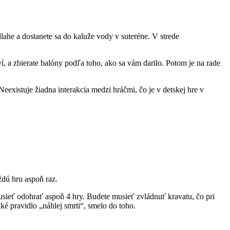
lahe a dostanete sa do kaluže vody v suteréne. V strede
ví, a zbierate balóny podľa toho, ako sa vám darilo. Potom je na rade
eexistuje žiadna interakcia medzi hráčmi, čo je v detskej hre v
ždú hru aspoň raz.
usieť odohrať aspoň 4 hry. Budete musieť zvládnuť kravatu, čo pri
aké pravidlo „náhlej smrti“, smelo do toho.