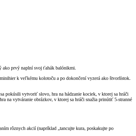
ý ako prvý naplní svoj ťahák balónikmi.
 minihier k veľkému kolotoču a po dokončení vyzerá ako štvorlístok.
a pokúsili vytvoriť slovo, hra na hádzanie kociek, v ktorej sa hráči
ra na vytváranie obrázkov, v ktorej sa hráči snažia prinútiť 5-stranné
ním rôznych akcií (napríklad „tancujte kura, poskakujte po