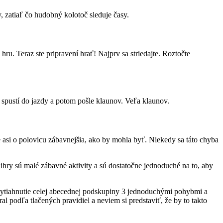
, zatiaľ čo hudobný kolotoč sleduje časy.
u. Teraz ste pripravení hrať! Najprv sa striedajte. Roztočte
 spustí do jazdy a potom pošle klaunov. Veľa klaunov.
asi o polovicu zábavnejšia, ako by mohla byť. Niekedy sa táto chyba
nihry sú malé zábavné aktivity a sú dostatočne jednoduché na to, aby
 vytiahnutie celej abecednej podskupiny 3 jednoduchými pohybmi a
 podľa tlačených pravidiel a neviem si predstaviť, že by to takto