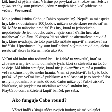
kôl, hneď si pýtala viac. Vlastne po prvýkrát za 7 rokov manželstva
spýtal sa
aby som priniesol jednu z mojich hier, keď prídeme na
večeru.
Wowzers!!
Moja jediná kritika
Cabo
je ľahko opraviteľný. Nepáči sa mi aspekt
hry, kde ak dosiahnete 100 bodov, môžete svoje skóre resetovať na
50. Môže to náhodne predĺžiť čas hry, ktorá to jednoducho
nepotrebuje. Je jednoducho zábavnejšie začať ďalšiu hru, ako
naťahovať aktuálnu. K dispozícii sú oficiálne alternatívne pravidlá
hry, ktoré uvádzajú, že toto pravidlo môžete upraviť a resetovať na
iné číslo. Uprednostnil by som buď nehrať s týmto pravidlom, alebo
resetovať skóre hráča na niečo ako 95.
Veľmi rád hrám túto rodinnú hru. Je ľahké to vysvetliť, hrať sa
zábavne a napriek tomu odmeňuje tých, ktorí sa sústredia na to, čo
sa deje. Má hĺbku stratégie, ktorá nie je okamžite zrejmá a ponúka
veľa možností opätovného hrania. Viem si predstaviť, že by to bolo
príťažlivé pre veľmi široké publikum a v súčasnosti je to brzdené iba
ústnym podaním. Pre tento dôvod,
Cabo
môže byť ťažké získať.
Našťastie, ak prejdete na oficiálnu webovú stránku hry,
PlayCabo.com, môžete si kúpiť balíček pre seba.
Ako funguje Cabo round?
Všetci hráči získajú súčet svojich bodov; ak má volajúci