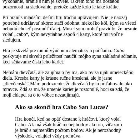
vykonanie, hranie s ním je skvelé. Okrem toho má dostatok
pozornosti na sledovanie, pretože každé kolo je také krátke.
Pri hraní s mladšími deťmi hru trochu upravujem. Nie je naozaj
potrebné udržiavať skóre; stačí odohrať niekoľko kôl, kým sa všetci
nebudú chcieť posunúť ďalej. Musel som urobiť pravidlo, že nesmie
volať „cabo“, kým nevytiahne aspoň 4 karty, ktoré mu voľne
sledujem.
Hra je skvelá pre rannú výučbu matematiky a počítania.
Cabo
poskytuje mi skvelú príležitosť naučiť môjho syna základné sčítanie,
keď sčítavame čísla jeho kariet.
Nemám dievčatá, ale zaujímalo by ma, ako by sa ujali umeleckého
diela. Kresba karty je krásne ručne kreslená, ale je jasne
„dievčenská“.Mám podozrenie, že dievčatá by to priťahovalo ako
mravce. Zdá sa mi, že umenie kariet je roztomilé, hoci sa zdá, že
moji chlapci sa o to vôbec nezaujímajú.
Ako sa skončí hra Cabo San Lucas?
Hra končí, keď sa opäť dostane k hráčovi, ktorý volal
Cabo. Ak má však hráč menej bodov ako on, víťazom
je hráč s najmenším počtom bodov. Ak je nerozhodný
výsledok, volajúci vždy prehráva.