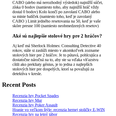
CABO (alebo má nerozhodný výsledok) najnižší súčet,
získa 0 bodov (namiesto toho, aby najnižší hráč vždy
dostal 0 bodov) Kolo končí po zavolaní CABO alebo
sa minie balíček (namiesto toho, keď je zavolaný
CABO ) Limit jedného resetovania na 50, keď je vaše
skóre presne 100 (namiesto neobmedzených resetov)
Aké sú najlepšie stolové hry pre 2 hráčov?
Aj keď má Sherlock Holmes: Consulting Detective 40
rokov, stále si zaslúži miesto v akomkoľvek zozname
stolových hier pre 2 hráčov. Je to pútavá, pohlcujúca a
dostatočne náročná na to, aby ste sa vďaka víťazstvu
cítili ako prekliaty génius, je to jedna z najlepších
stolových hier pre dospelých, ktorí sa považujú za
detektíva v kresle.
Recent Posts
Recenzia hry Pocket Spades
Recenzia hry Mur
Recenzia hry Poker Assault
Hranie vo veľkom štýle: recenzia hernej stoličky E-WIN
Recenzia hry na letný tábor