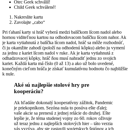
Otec Geek schválil!
Child Geek schválené!
Nakreslite kartu
Zavolajte „cabo“
Pri ťahaní karty si hráč vyberá medzi balíčkom lícom nadol alebo
hornou viditeľnou kartou na odhodovacom balíčku lícom nahor. Ak
je karta vytiahnutá z balíčka lícom nadol, hráč sa môže rozhodnúť,
či ju okamžite zahodí (položí na odhodenú kôpku) alebo ju vymení
za jednu z kariet lícom nadol v ruke. Ak je karta vytiahnutá z
odhadzovacej kôpky, hráč ňou musí nahradiť jednu zo svojich
kariet. Každá karta má číslo (0 až 13) a ako už bolo uvedené,
konečným cieľom hráča je získať kumulatívnu hodnotu čo najbližšie
k nule.
Aké sú najlepšie stolové hry pre
kooperáciu?
Ak hľadáte dokonalý kooperatívny zážitok, Pandemic
je priekopníkom. Sezóna nula to posúva ešte ďalej;
vaše akcie sa prenesú z jednej relácie do druhej. Ešte
lepšie je, že téma studenej vojny zo 60. rokov oživuje
už teraz jednu z najlepších stolových hier – táto verzia
vás vyzýva, aby ste zastavili sovietskych špiónov a ich