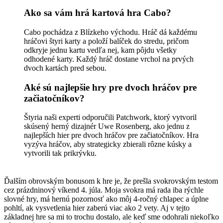
Ako sa vám hrá kartová hra Cabo?
Cabo pochádza z Blízkeho východu. Hráč dá každému
hráčovi štyri karty a položí balíček do stredu, pričom
odkryje jednu kartu vedľa nej, kam pôjdu všetky
odhodené karty. Každý hráč dostane vrchol na prvých
dvoch kartách pred sebou.
Aké sú najlepšie hry pre dvoch hráčov pre
začiatočníkov?
Štyria naši experti odporučili Patchwork, ktorý vytvoril
skúsený herný dizajnér Uwe Rosenberg, ako jednu z
najlepších hier pre dvoch hráčov pre začiatočníkov. Hra
vyzýva hráčov, aby strategicky zbierali rôzne kúsky a
vytvorili tak prikrývku.
Ďalším obrovským bonusom k hre je, že prešla svokrovským testom
cez prázdninový víkend 4. júla. Moja svokra má rada iba rýchle
slovné hry, má hernú pozornosť ako môj 4-ročný chlapec a úplne
pohltí, ak vysvetlenia hier zaberú viac ako 2 vety. Aj v tejto
základnej hre sa mi to trochu dostalo, ale keď sme odohrali niekoľko