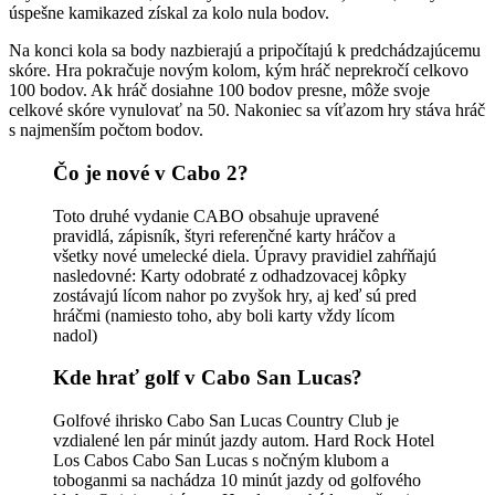
úspešne kamikazed získal za kolo nula bodov.
Na konci kola sa body nazbierajú a pripočítajú k predchádzajúcemu
skóre. Hra pokračuje novým kolom, kým hráč neprekročí celkovo
100 bodov. Ak hráč dosiahne 100 bodov presne, môže svoje
celkové skóre vynulovať na 50. Nakoniec sa víťazom hry stáva hráč
s najmenším počtom bodov.
Čo je nové v Cabo 2?
Toto druhé vydanie CABO obsahuje upravené
pravidlá, zápisník, štyri referenčné karty hráčov a
všetky nové umelecké diela. Úpravy pravidiel zahŕňajú
nasledovné: Karty odobraté z odhadzovacej kôpky
zostávajú lícom nahor po zvyšok hry, aj keď sú pred
hráčmi (namiesto toho, aby boli karty vždy lícom
nadol)
Kde hrať golf v Cabo San Lucas?
Golfové ihrisko Cabo San Lucas Country Club je
vzdialené len pár minút jazdy autom. Hard Rock Hotel
Los Cabos Cabo San Lucas s nočným klubom a
toboganmi sa nachádza 10 minút jazdy od golfového