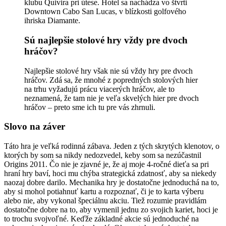
klubu Quivira pri útese. Hotel sa nachádza vo štvrti
Downtown Cabo San Lucas, v blízkosti golfového
ihriska Diamante.
Sú najlepšie stolové hry vždy pre dvoch
hráčov?
Najlepšie stolové hry však nie sú vždy hry pre dvoch
hráčov. Zdá sa, že mnohé z popredných stolových hier
na trhu vyžadujú prácu viacerých hráčov, ale to
neznamená, že tam nie je veľa skvelých hier pre dvoch
hráčov – preto sme ich tu pre vás zhrnuli.
Slovo na záver
Táto hra je veľká rodinná zábava. Jeden z tých skrytých klenotov, o
ktorých by som sa nikdy nedozvedel, keby som sa nezúčastnil
Origins 2011. Čo nie je zjavné je, že aj moje 4-ročné dieťa sa pri
hraní hry baví, hoci mu chýba strategická zdatnosť, aby sa niekedy
naozaj dobre darilo. Mechanika hry je dostatočne jednoduchá na to,
aby si mohol potiahnuť kartu a rozpoznať, či je to karta výberu
alebo nie, aby vykonal špeciálnu akciu. Tiež rozumie pravidlám
dostatočne dobre na to, aby vymenil jednu zo svojich kariet, hoci je
to trochu svojvoľné. Keďže základné akcie sú jednoduché na