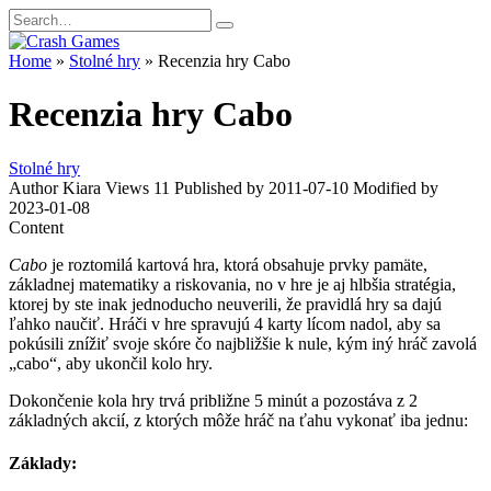
Skip
Search
to
for:
content
Home
»
Stolné hry
»
Recenzia hry Cabo
Recenzia hry Cabo
Stolné hry
Author
Kiara
Views
11
Published by
2011-07-10
Modified by
2023-01-08
Content
Cabo
je roztomilá kartová hra, ktorá obsahuje prvky pamäte,
základnej matematiky a riskovania, no v hre je aj hlbšia stratégia,
ktorej by ste inak jednoducho neuverili, že pravidlá hry sa dajú
ľahko naučiť. Hráči v hre spravujú 4 karty lícom nadol, aby sa
pokúsili znížiť svoje skóre čo najbližšie k nule, kým iný hráč zavolá
„cabo“, aby ukončil kolo hry.
Dokončenie kola hry trvá približne 5 minút a pozostáva z 2
základných akcií, z ktorých môže hráč na ťahu vykonať iba jednu:
Základy: