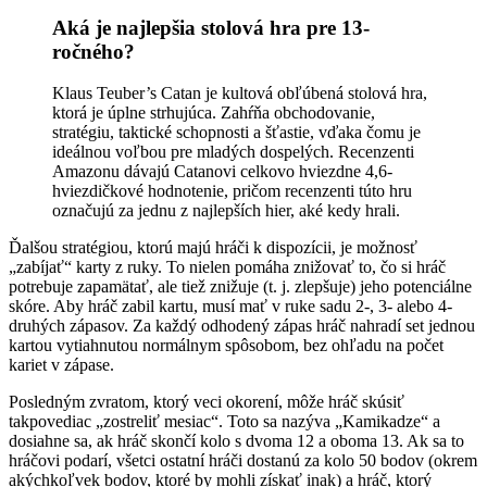
Aká je najlepšia stolová hra pre 13-
ročného?
Klaus Teuber’s Catan je kultová obľúbená stolová hra,
ktorá je úplne strhujúca. Zahŕňa obchodovanie,
stratégiu, taktické schopnosti a šťastie, vďaka čomu je
ideálnou voľbou pre mladých dospelých. Recenzenti
Amazonu dávajú Catanovi celkovo hviezdne 4,6-
hviezdičkové hodnotenie, pričom recenzenti túto hru
označujú za jednu z najlepších hier, aké kedy hrali.
Ďalšou stratégiou, ktorú majú hráči k dispozícii, je možnosť
„zabíjať“ karty z ruky. To nielen pomáha znižovať to, čo si hráč
potrebuje zapamätať, ale tiež znižuje (t. j. zlepšuje) jeho potenciálne
skóre. Aby hráč zabil kartu, musí mať v ruke sadu 2-, 3- alebo 4-
druhých zápasov. Za každý odhodený zápas hráč nahradí set jednou
kartou vytiahnutou normálnym spôsobom, bez ohľadu na počet
kariet v zápase.
Posledným zvratom, ktorý veci okorení, môže hráč skúsiť
takpovediac „zostreliť mesiac“. Toto sa nazýva „Kamikadze“ a
dosiahne sa, ak hráč skončí kolo s dvoma 12 a oboma 13. Ak sa to
hráčovi podarí, všetci ostatní hráči dostanú za kolo 50 bodov (okrem
akýchkoľvek bodov, ktoré by mohli získať inak) a hráč, ktorý