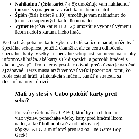
Nahliadnuť
(čísla kariet 7 a 8): umožňuje vám nahliadnuť
(pozrieť sa) na jednu z vašich kariet lícom nadol
Špión
(čísla kariet 9 a 10): umožňuje vám nahliadnuť do
jednej zo súperových kariet lícom nadol
Vymeňte
(čísla kariet 11 a 12): umožňuje vykonať výmenu
lícom nadol s kartami iného hráča
Keď si hráč potiahne kartu výberu z balíčka lícom nadol, môže byť
špeciálna schopnosť použitá okamžite, ale za cenu odhodenia
špeciálnej karty. Všetky tri špeciálne schopnosti sú určené na to, aby
informovali hráča, aké karty sú k dispozícii, a pomohli hráčovi s
akciou „swap“. Tento herný prvok je dôvod, prečo
Cabo
je náročné
aj zábavné. Teraz musia hráči venovať veľkú pozornosť tomu, čo
robia ostatní hráči, a interakcia s hráčmi, pamäť a stratégia sa
dostanú na novú úroveň.
Mali by ste si v Cabo položiť karty pred
seba?
Pre skúsených hráčov CABO, ktorí by chceli trochu
viac výziev, ponechajte všetky karty pred hráčmi lícom
nadol, aj keď boli odobraté z odhadzovacej
kôpky.CABO 2-minútový prehľad od The Game Boy
Geek!