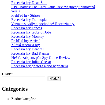
Recenzia hry Dead Shot
RPG Battles: The Card Game Review (predpublikovaná
verzia)
Prehľad hry Stripes
Recenzia hry Traintopia
Vezmite si vidly a pochodne! Recenzia hry
Recenzia hry Fences
Recenzia hry Gobs of Jobs
Recenzia hry Monkey
Prehľad hry Arrival
Zúfalá recenzia hry
Recenzia hry Deadfall
Recenzia hry Bad Karma
Než ťa zabijem, pán Spy Game Review
Recenzia hry Julius Caesar
Recenzia hry priateľa alebo nepriateľa
Hľadať
Hľadať
Categories
Žiadne kategórie