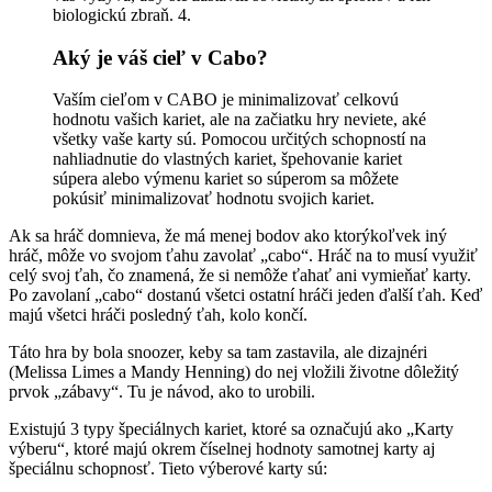
biologickú zbraň. 4.
Aký je váš cieľ v Cabo?
Vaším cieľom v CABO je minimalizovať celkovú
hodnotu vašich kariet, ale na začiatku hry neviete, aké
všetky vaše karty sú. Pomocou určitých schopností na
nahliadnutie do vlastných kariet, špehovanie kariet
súpera alebo výmenu kariet so súperom sa môžete
pokúsiť minimalizovať hodnotu svojich kariet.
Ak sa hráč domnieva, že má menej bodov ako ktorýkoľvek iný
hráč, môže vo svojom ťahu zavolať „cabo“. Hráč na to musí využiť
celý svoj ťah, čo znamená, že si nemôže ťahať ani vymieňať karty.
Po zavolaní „cabo“ dostanú všetci ostatní hráči jeden ďalší ťah. Keď
majú všetci hráči posledný ťah, kolo končí.
Táto hra by bola snoozer, keby sa tam zastavila, ale dizajnéri
(Melissa Limes a Mandy Henning) do nej vložili životne dôležitý
prvok „zábavy“. Tu je návod, ako to urobili.
Existujú 3 typy špeciálnych kariet, ktoré sa označujú ako „Karty
výberu“, ktoré majú okrem číselnej hodnoty samotnej karty aj
špeciálnu schopnosť. Tieto výberové karty sú: