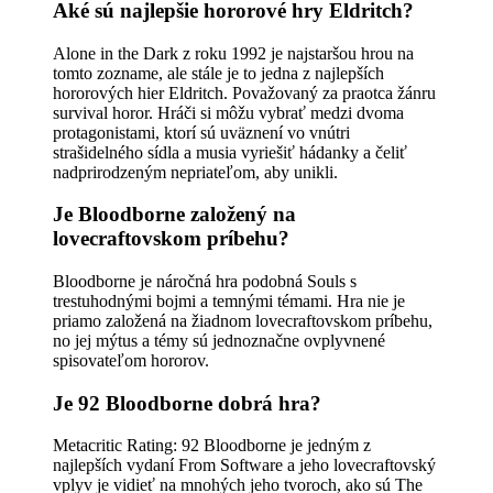
Aké sú najlepšie hororové hry Eldritch?
Alone in the Dark z roku 1992 je najstaršou hrou na
tomto zozname, ale stále je to jedna z najlepších
hororových hier Eldritch. Považovaný za praotca žánru
survival horor. Hráči si môžu vybrať medzi dvoma
protagonistami, ktorí sú uväznení vo vnútri
strašidelného sídla a musia vyriešiť hádanky a čeliť
nadprirodzeným nepriateľom, aby unikli.
Je Bloodborne založený na
lovecraftovskom príbehu?
Bloodborne je náročná hra podobná Souls s
trestuhodnými bojmi a temnými témami. Hra nie je
priamo založená na žiadnom lovecraftovskom príbehu,
no jej mýtus a témy sú jednoznačne ovplyvnené
spisovateľom hororov.
Je 92 Bloodborne dobrá hra?
Metacritic Rating: 92 Bloodborne je jedným z
najlepších vydaní From Software a jeho lovecraftovský
vplyv je vidieť na mnohých jeho tvoroch, ako sú The