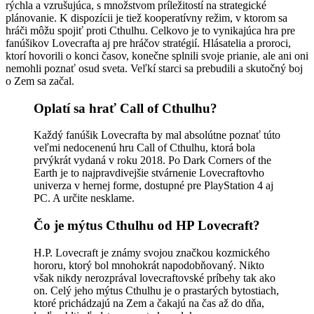
rýchla a vzrušujúca, s množstvom príležitostí na strategické
plánovanie. K dispozícii je tiež kooperatívny režim, v ktorom sa
hráči môžu spojiť proti Cthulhu. Celkovo je to vynikajúca hra pre
fanúšikov Lovecrafta aj pre hráčov stratégií. Hlásatelia a proroci,
ktorí hovorili o konci časov, konečne splnili svoje prianie, ale ani oni
nemohli poznať osud sveta. Veľkí starci sa prebudili a skutočný boj
o Zem sa začal.
Oplatí sa hrať Call of Cthulhu?
Každý fanúšik Lovecrafta by mal absolútne poznať túto
veľmi nedocenenú hru Call of Cthulhu, ktorá bola
prvýkrát vydaná v roku 2018. Po Dark Corners of the
Earth je to najpravdivejšie stvárnenie Lovecraftovho
univerza v hernej forme, dostupné pre PlayStation 4 aj
PC. A určite nesklame.
Čo je mýtus Cthulhu od HP Lovecraft?
H.P. Lovecraft je známy svojou značkou kozmického
hororu, ktorý bol mnohokrát napodobňovaný. Nikto
však nikdy nerozprával lovecraftovské príbehy tak ako
on. Celý jeho mýtus Cthulhu je o prastarých bytostiach,
ktoré prichádzajú na Zem a čakajú na čas až do dňa,