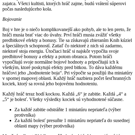
zajatca. Všetci kultisti, ktorých hráč zajme, budú vrátení súperovi
počas nasledujúceho kola.
Bojovanie
Boj v hre je o niečo komplikovanejší ako pohyb, ale to len preto, že
hráči musia brať viac do úvahy. Prví hráči musia zvážiť všetky
predbitkové efekty a bonusy. Tie sa získavajú zbieraním Knih kúziel
a špeciálnych schopností. Zatiaľ čo niektoré z nich sú zadarmo,
niektoré stoja energiu. Útočiaci hráč si najskôr vypočíta svoje
predbitové bonusy a efekty a potom obranca. Potom hráči
vypočítajú svoje normálne bojové hodnoty a pripočítajú ich k
všetkým, ktoré poskytujú efekty pred bitkou. To dáva každému
hráčovi jeho „hodnotenie boja“. Pri výpočte sa použijú iba miniatúry
v spornej mapovej oblasti. Každý hráč nazbiera počet šesťhranných
kociek, ktorý sa rovná jeho bojovému hodnoteniu.
Každý hráč teraz hodí kockou. Každá „6“ je zabitie. Každá „4“ a
„5“ je bolesť. Všetky výsledky kociek sú vyhodnotené súčasne.
Za každé zabitie odstráňte 1 miniatúru nepriateľa (výber
protivníka)
Za každú bolesť presuňte 1 miniatúru nepriateľa do susednej
oblasti mapy (výber protivníka)