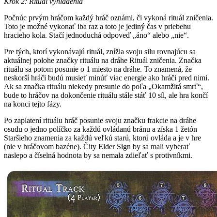
Krok 2: Rituál vyhladenia
Počnúc prvým hráčom každý hráč oznámi, či vykoná rituál zničenia.
Toto je možné vykonať iba raz a toto je jediný čas v priebehu
hracieho kola. Stačí jednoduchá odpoveď „áno“ alebo „nie“.
Pre tých, ktorí vykonávajú rituál, znížia svoju silu rovnajúcu sa
aktuálnej polohe značky rituálu na dráhe Rituál zničenia. Značka
rituálu sa potom posunie o 1 miesto na dráhe. To znamená, že
neskorší hráči budú musieť minúť viac energie ako hráči pred nimi.
Ak sa značka rituálu niekedy presunie do poľa „Okamžitá smrť“,
bude to hráčov na dokončenie rituálu stále stáť 10 síl, ale hra končí
na konci tejto fázy.
Po zaplatení rituálu hráč posunie svoju značku frakcie na dráhe
osudu o jedno políčko za každú ovládanú bránu a získa 1 žetón
Staršieho znamenia za každú veľkú starú, ktorú ovláda a je v hre
(nie v hráčovom bazéne). Čity Elder Sign by sa mali vyberať
naslepo a číselná hodnota by sa nemala zdieľať s protivníkmi.