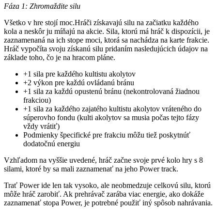
Fáza 1: Zhromaždite silu
Všetko v hre stojí moc.Hráči získavajú silu na začiatku každého
kola a neskôr ju míňajú na akcie. Sila, ktorú má hráč k dispozícii, je
zaznamenaná na ich stope moci, ktorá sa nachádza na karte frakcie.
Hráč vypočíta svoju získanú silu pridaním nasledujúcich údajov na
základe toho, čo je na hracom pláne.
+1 sila pre každého kultistu akolytov
+2 výkon pre každú ovládanú bránu
+1 sila za každú opustenú bránu (nekontrolovaná žiadnou
frakciou)
+1 sila za každého zajatého kultistu akolytov vráteného do
súperovho fondu (kulti akolytov sa musia počas tejto fázy
vždy vrátiť)
Podmienky špecifické pre frakciu môžu tiež poskytnúť
dodatočnú energiu
Vzhľadom na vyššie uvedené, hráč začne svoje prvé kolo hry s 8
silami, ktoré by sa mali zaznamenať na jeho Power track.
Trať Power ide len tak vysoko, ale neobmedzuje celkovú silu, ktorú
môže hráč zarobiť. Ak prehrávač zarába viac energie, ako dokáže
zaznamenať stopa Power, je potrebné použiť iný spôsob nahrávania.