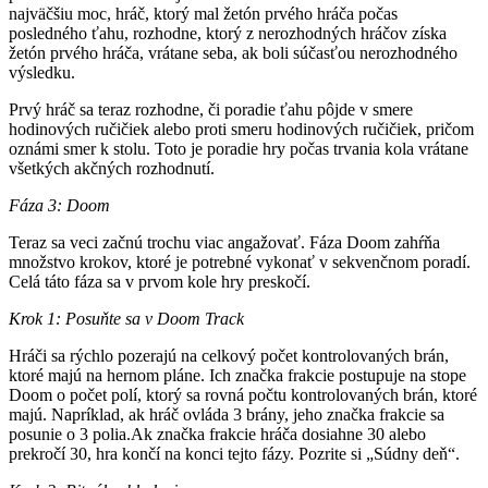
najväčšiu moc, hráč, ktorý mal žetón prvého hráča počas
posledného ťahu, rozhodne, ktorý z nerozhodných hráčov získa
žetón prvého hráča, vrátane seba, ak boli súčasťou nerozhodného
výsledku.
Prvý hráč sa teraz rozhodne, či poradie ťahu pôjde v smere
hodinových ručičiek alebo proti smeru hodinových ručičiek, pričom
oznámi smer k stolu. Toto je poradie hry počas trvania kola vrátane
všetkých akčných rozhodnutí.
Fáza 3: Doom
Teraz sa veci začnú trochu viac angažovať. Fáza Doom zahŕňa
množstvo krokov, ktoré je potrebné vykonať v sekvenčnom poradí.
Celá táto fáza sa v prvom kole hry preskočí.
Krok 1: Posuňte sa v Doom Track
Hráči sa rýchlo pozerajú na celkový počet kontrolovaných brán,
ktoré majú na hernom pláne. Ich značka frakcie postupuje na stope
Doom o počet polí, ktorý sa rovná počtu kontrolovaných brán, ktoré
majú. Napríklad, ak hráč ovláda 3 brány, jeho značka frakcie sa
posunie o 3 polia.Ak značka frakcie hráča dosiahne 30 alebo
prekročí 30, hra končí na konci tejto fázy. Pozrite si „Súdny deň“.