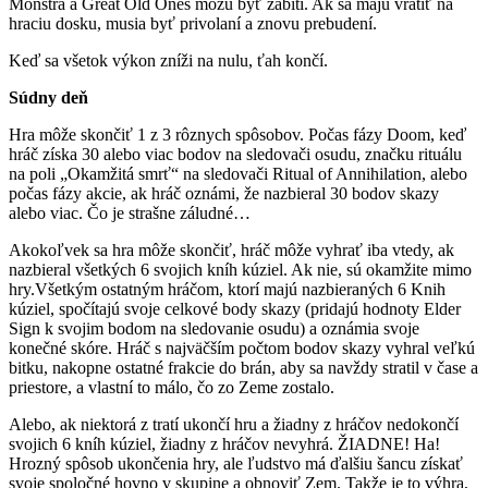
Monštrá a Great Old Ones môžu byť zabití. Ak sa majú vrátiť na
hraciu dosku, musia byť privolaní a znovu prebudení.
Keď sa všetok výkon zníži na nulu, ťah končí.
Súdny deň
Hra môže skončiť 1 z 3 rôznych spôsobov. Počas fázy Doom, keď
hráč získa 30 alebo viac bodov na sledovači osudu, značku rituálu
na poli „Okamžitá smrť“ na sledovači Ritual of Annihilation, alebo
počas fázy akcie, ak hráč oznámi, že nazbieral 30 bodov skazy
alebo viac. Čo je strašne záludné…
Akokoľvek sa hra môže skončiť, hráč môže vyhrať iba vtedy, ak
nazbieral všetkých 6 svojich kníh kúziel. Ak nie, sú okamžite mimo
hry.Všetkým ostatným hráčom, ktorí majú nazbieraných 6 Knih
kúziel, spočítajú svoje celkové body skazy (pridajú hodnoty Elder
Sign k svojim bodom na sledovanie osudu) a oznámia svoje
konečné skóre. Hráč s najväčším počtom bodov skazy vyhral veľkú
bitku, nakopne ostatné frakcie do brán, aby sa navždy stratil v čase a
priestore, a vlastní to málo, čo zo Zeme zostalo.
Alebo, ak niektorá z tratí ukončí hru a žiadny z hráčov nedokončí
svojich 6 kníh kúziel, žiadny z hráčov nevyhrá. ŽIADNE! Ha!
Hrozný spôsob ukončenia hry, ale ľudstvo má ďalšiu šancu získať
svoje spoločné hovno v skupine a obnoviť Zem. Takže je to výhra,