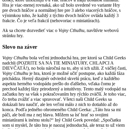
Hra je viac-menej rovnaká, ako už bolo uvedené vo variante Hry
pre dvoch hráčov a normálnej hre pre 3 alebo viacerých hráčov, s
výnimkou toho, že každý z týchto dvoch hráčov ovláda každý 3
frakcie. Čo je veľa frakcií (nehovoriac o miniatúrach).
Ak sa chcete dozvedieť viac o
Vojny Cthulhu
, navštívte webovú
stránku hry.
Slovo na záver
Vojny Cthulhu
bola veľmi jednoduchá hra, pre ktorú sa Child Geeks
nadchli (POZRITE SA NA TIE MINIATURY, CHLAPCI A
DIEVČATÁ!), no bola náročná na to, aby si ich užili. Z väčšej časti,
Vojny Cthulhu
je hra, ktorú je možné učiť postupne, ako každá fáza
prichádza. Herný dizajnér odviedol skvelú prácu, keď z každého
aspektu herného vodopádu prešlo do ďalšieho, vďaka čomu je
prechod každej fázy prirodzený a intuitívny. Tento malý vodopád na
začiatku hry sa však s pokračovaním hry rýchlo zväčší. Je toho viac,
čo treba zvážiť a viac spravovať. Všetci naši Child Geeks sa
dokázali hru naučiť, ale len veľmi málo z nich to dotiahlo až do
konca. Podľa jedného ohromeného Child Geeka: „Táto hra sa mi
páči, ale bolí ma z nej hlava. Môžem sa ísť hrať so svojimi
miniatúrami k inému stolu?“ Iný Child Geek povedal: „Spočiatku
som si myslel, že táto hra je naozaj jednoduchá, ale teraz to už viem