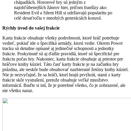
chápadlách. Hororové hry sú jedným z
najobľúbenejších žánrov hier, pričom franšízy ako
Resident Evil a Silent Hill si udržiavajú popularitu po
celé desaťročia v mnohých generáciách konzol.
Rýchly úvod do vašej frakcie
Karta frakcie obsahuje všetky podrobnosti, ktoré hráč potrebuje
vedieť, pokiaľ ide o špecifiká armády, ktorú vedie. Okrem Power
tracku sú detailne opísané aj jedinečné schopnosti a jednotky
frakcie. Poskytnuté sú aj ďalšie pravidlá, ktoré sú špecifické pre
frakciu počas hry. Nakoniec, karta frakcie obsahuje aj priestor pre
hráčove knihy kúziel. Táto časť karty frakcie je na začiatku hry
prázdna, ale neskôr bude obsahovať nazbierané žetóny knihy kúziel.
Nie je nezvyčajné, že sa hráči, ktorí hrajú prvýkrát, stanú z karty
frakcie skôr vystrašení, pretože obsahuje veľké množstvo
informácií. Buďte si istí, že je potrebné všetko, čo je zobrazené, ale
nie všetko naraz.