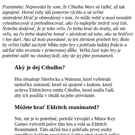
Poznámka: Nepovedal by som, že Cthulhu Wars sú ťažké, až tak
zapojené. Herné ťahy idú pomerne rýchlo a sú veľmi
sústredené.Hráč je obmedzený v tom, čo môže robiť a musí neustále
vyhodnocovať a prehodnocovať, ako čo najlepšie stráviť svoj ťah.
Netreba dodávať, že je toho veľa, čo treba brať do úvahy, ale nie
veľa, na čo treba skutočne konať v závislosti od toho, ako sa hráčovi
v hre darí. Ako už bolo povedané, tu len zhrniem priebeh hry. Bolo
by veľmi ťažké zachytiť hĺbku tejto hry z pohľadu každej frakcie a
udržať túto recenziu v primeranej dĺžke. Veľkú časť tejto hry je
potrebné zažiť na vlastnej koži, aby ste jej plne porozumeli.
Aký je dej Cthulhu?
Hra obsahuje Sherlocka a Watsona, ktorí vyšetrujú
niekoľko zmiznutí, ktoré sú spojené s kultom, ktorý
uctieva Eldritchovu entitu Cthulhu, ktorá unáša ľudí,
aby ich použila v rituáli na jeho privolanie.
Môžete hrať Eldritch reanimated?
Nie, nie je to potrebné, pretože vývojári z Minor Key
Games vytvorili práve túto hru a volá sa Eldritch
Reanimated. Táto akčná hra z pohľadu prvej osoby
umožňuje hráčom preskúmať kobky plné starých príšer