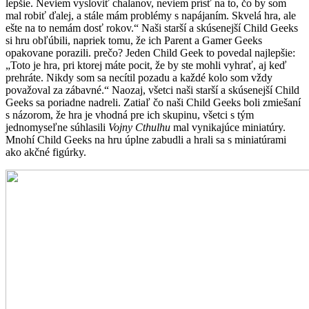
lepšie. Neviem vysloviť chalanov, neviem prísť na to, čo by som
mal robiť ďalej, a stále mám problémy s napájaním. Skvelá hra, ale
ešte na to nemám dosť rokov.“ Naši starší a skúsenejší Child Geeks
si hru obľúbili, napriek tomu, že ich Parent a Gamer Geeks
opakovane porazili. prečo? Jeden Child Geek to povedal najlepšie:
„Toto je hra, pri ktorej máte pocit, že by ste mohli vyhrať, aj keď
prehráte. Nikdy som sa necítil pozadu a každé kolo som vždy
považoval za zábavné.“ Naozaj, všetci naši starší a skúsenejší Child
Geeks sa poriadne nadreli. Zatiaľ čo naši Child Geeks boli zmiešaní
s názorom, že hra je vhodná pre ich skupinu, všetci s tým
jednomyseľne súhlasili
Vojny Cthulhu
mal vynikajúce miniatúry.
Mnohí Child Geeks na hru úplne zabudli a hrali sa s miniatúrami
ako akčné figúrky.