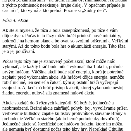
z týchto podmienok neexistuje, hrajte ďalej. V opačnom prípade je
čas určiť, kto vyhrá a kto prehrá. Pozrite si „Súdny deň“.
Fáza 4: Akcie
Ak ste si mysleli, že fáza 3 bola zaneprázdnená, po fáze 4 vám
dôjde dych. Počas tejto fázy môžu hráči priniesť nové miniatúry,
pokročiť na hernom pláne a bojovať so svojimi príšerami a Veľkými
starými. Až do tohto bodu bola hra o akumulácii energie. Táto fáza
je o jej používaní.
Počas tejto fázy nie je stanovený počet akcií, ktoré môže hráč
vykonať, ale každý hráč bude môcť vykonať iba 1 akciu, počnúc
prvým hráčom. Väčšina akcií bude stáť energiu, ktorú je potrebné
zaplatiť pred vykonaním akcie. Ak hráčovi dôjde energia, nemôže
robiť nič iné, len sedieť a čakať, kým aj ostatní hráči vyčerpajú
svoju silu. Aj keď má hráč prístup k akcii, ktorej vykonanie nestojí
žiadnu energiu, nulová sila znamená nulovú akciu.
Akcie spadajú do 3 rôznych kategórií. Sú bežné, jedinečné a
neobmedzené. Bežné akcie zahŕňajú pohyb, boj, vyvolávanie príšer,
verbovanie kultistov, zajatie kultistov protivníkov, stavanie Brány a
prebudenie Veľkého starého (ak to herné podmienky dovoľujú).
Jedinečné akcie sú špecifické pre hráčovu frakciu, ktoré im môžu,
ale nemusia byť dostupné počas tejto fázy hry. Napríklad Cthulhu