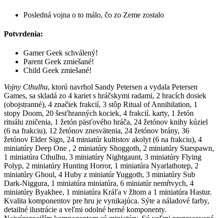
Posledná vojna o to málo, čo zo Zeme zostalo
Potvrdenia:
Gamer Geek schválený!
Parent Geek zmiešané!
Child Geek zmiešané!
Vojny Cthulhu
, ktorú navrhol Sandy Petersen a vydala Petersen
Games, sa skladá zo 4 kariet s hráčskymi radami, 2 hracích dosiek
(obojstranné), 4 značiek frakcií, 3 stôp Ritual of Annihilation, 1
stopy Doom, 20 šesťhranných kociek, 4 frakcií. karty, 1 žetón
rituálu zničenia, 1 žetón päsťového hráča, 24 žetónov knihy kúziel
(6 na frakciu), 12 žetónov znesvätenia, 24 žetónov brány, 36
žetónov Elder Sign, 24 miniatúr kultistov akolyt (6 na frakciu), 4
miniatúry Deep One , 2 miniatúry Shoggoth, 2 miniatúry Starspawn,
1 miniatúra Cthulhu, 3 miniatúry Nightgaunt, 3 miniatúry Flying
Polyp, 2 miniatúry Hunting Horror, 1 miniatúra Nyarlathotep, 2
miniatúry Ghoul, 4 Huby z miniatúr Yuggoth, 3 miniatúry Sub
Dark-Niggura, 1 miniatúra miniatúra, 6 miniatúr nemŕtvych, 4
miniatúry Byakhee, 1 miniatúra Kráľa v žltom a 1 miniatúra Hastur.
Kvalita komponentov pre hru je vynikajúca. Sýte a náladové farby,
detailné ilustrácie a veľmi odolné herné komponenty.