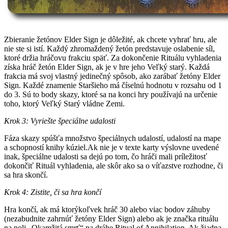
Zbieranie žetónov Elder Sign je dôležité, ak chcete vyhrať hru, ale
nie ste si istí. Každý zhromaždený žetón predstavuje oslabenie síl,
ktoré držia hráčovu frakciu späť. Za dokončenie Rituálu vyhladenia
získa hráč žetón Elder Sign, ak je v hre jeho Veľký starý. Každá
frakcia má svoj vlastný jedinečný spôsob, ako zarábať žetóny Elder
Sign. Každé znamenie Staršieho má číselnú hodnotu v rozsahu od 1
do 3. Sú to body skazy, ktoré sa na konci hry používajú na určenie
toho, ktorý Veľký Starý vládne Zemi.
Krok 3: Vyriešte špeciálne udalosti
Fáza skazy spúšťa množstvo špeciálnych udalostí, udalostí na mape
a schopností knihy kúziel.Ak nie je v texte karty výslovne uvedené
inak, špeciálne udalosti sa dejú po tom, čo hráči mali príležitosť
dokončiť Rituál vyhladenia, ale skôr ako sa o víťazstve rozhodne, či
sa hra skončí.
Krok 4: Zistite, či sa hra končí
Hra končí, ak má ktorýkoľvek hráč 30 alebo viac bodov záhuby
(nezabudnite zahrnúť žetóny Elder Sign) alebo ak je značka rituálu
na poli „Okamžitá smrť“ na dráhe Ritual of Annihilation. Ak žiadna