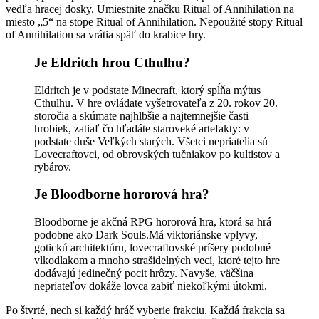
vedľa hracej dosky. Umiestnite značku Ritual of Annihilation na
miesto „5“ na stope Ritual of Annihilation. Nepoužité stopy Ritual
of Annihilation sa vrátia späť do krabice hry.
Je Eldritch hrou Cthulhu?
Eldritch je v podstate Minecraft, ktorý spĺňa mýtus
Cthulhu. V hre ovládate vyšetrovateľa z 20. rokov 20.
storočia a skúmate najhlbšie a najtemnejšie časti
hrobiek, zatiaľ čo hľadáte staroveké artefakty: v
podstate duše Veľkých starých. Všetci nepriatelia sú
Lovecraftovci, od obrovských tučniakov po kultistov a
rybárov.
Je Bloodborne hororová hra?
Bloodborne je akčná RPG hororová hra, ktorá sa hrá
podobne ako Dark Souls.Má viktoriánske vplyvy,
gotickú architektúru, lovecraftovské príšery podobné
vlkodlakom a mnoho strašidelných vecí, ktoré tejto hre
dodávajú jedinečný pocit hrôzy. Navyše, väčšina
nepriateľov dokáže lovca zabiť niekoľkými útokmi.
Po štvrté, nech si každý hráč vyberie frakciu. Každá frakcia sa