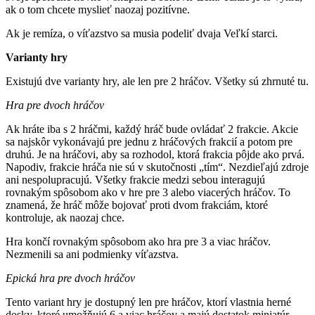
ak o tom chcete myslieť naozaj pozitívne.
Ak je remíza, o víťazstvo sa musia podeliť dvaja Veľkí starci.
Varianty hry
Existujú dve varianty hry, ale len pre 2 hráčov. Všetky sú zhrnuté tu.
Hra pre dvoch hráčov
Ak hráte iba s 2 hráčmi, každý hráč bude ovládať 2 frakcie. Akcie
sa najskôr vykonávajú pre jednu z hráčových frakcií a potom pre
druhú. Je na hráčovi, aby sa rozhodol, ktorá frakcia pôjde ako prvá.
Napodiv, frakcie hráča nie sú v skutočnosti „tím“. Nezdieľajú zdroje
ani nespolupracujú. Všetky frakcie medzi sebou interagujú
rovnakým spôsobom ako v hre pre 3 alebo viacerých hráčov. To
znamená, že hráč môže bojovať proti dvom frakciám, ktoré
kontroluje, ak naozaj chce.
Hra končí rovnakým spôsobom ako hra pre 3 a viac hráčov.
Nezmenili sa ani podmienky víťazstva.
Epická hra pre dvoch hráčov
Tento variant hry je dostupný len pre hráčov, ktorí vlastnia herné
dosky, ktoré umožňujú 6 a viac hráčov a majú dostatok miniatúr.