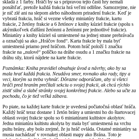
skladá z 1 farby. Hráči by sa s prípravou tejto časti hry nemali
ponáhľať, pretože každá frakcia hrá veľmi odlišne. Samozrejme, nie
je nič zlé ani na slepom alebo náhodnom priradení frakcie. Keď je
vybratá frakcia, hráč si vezme všetky miniatúry frakcie, kartu
frakcie, 2 žetóny frakcie a 6 žetónov z knihy kúziel frakcie (spolu s
akýmikoľvek ďalšími žetónmi a žetónmi pre jednotlivé frakcie).
Miniatúry a knihy kúziel sú umiestnené na jednej strane prehrávača
a označujú sa ako „Hráčov fond“. Karta frakcie by mala byť
umiestnená priamo pred hráčom. Potom hráč položí 1 značku
frakcie na „nulové“ políčko na dráhe osudu a 1 značku frakcie na
dráhu sily, ktorú nájdete na karte frakcie.
Poznámka: Kniha pravidiel obsahuje úvod a návrhy, ako by sa
mala hrať každá frakcia. Neudáva smer, rovnako ako rady, tipy a
veci, ktorým sa treba vyhnúť. Dôrazne odporúčam, aby si všetci
hráči pred hraním prečítali sekciu o svojej frakcii, ak chcú rýchlo
zistiť silné a slabé stránky svojej konkrétnej frakcie. Alebo sa učte za
pochodu, čo je tiež veľká zábava.
Po piate, na každej karte frakcie je uvedená počiatočná oblasť hráča.
Každý hráč teraz dostane 1 žetón brány a umiestni ho do štartovacej
oblasti svojej frakcie spolu so 6 miniatúrami kultistov akolytov.
Jedna miniatúra kultistu akolyta by mala byť umiestnená na vrchu
pultu brány, aby bolo zrejmé, že ju hráč ovláda. Ostatné miniatúry sa
musia nachádzať v rovnakej oblasti mapy ako Brána. Toto je