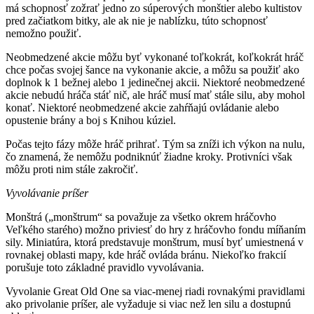
má schopnosť zožrať jedno zo súperových monštier alebo kultistov
pred začiatkom bitky, ale ak nie je nablízku, túto schopnosť
nemožno použiť.
Neobmedzené akcie môžu byť vykonané toľkokrát, koľkokrát hráč
chce počas svojej šance na vykonanie akcie, a môžu sa použiť ako
doplnok k 1 bežnej alebo 1 jedinečnej akcii. Niektoré neobmedzené
akcie nebudú hráča stáť nič, ale hráč musí mať stále silu, aby mohol
konať. Niektoré neobmedzené akcie zahŕňajú ovládanie alebo
opustenie brány a boj s Knihou kúziel.
Počas tejto fázy môže hráč prihrať. Tým sa zníži ich výkon na nulu,
čo znamená, že nemôžu podniknúť žiadne kroky. Protivníci však
môžu proti nim stále zakročiť.
Vyvolávanie príšer
Monštrá („monštrum“ sa považuje za všetko okrem hráčovho
Veľkého starého) možno priviesť do hry z hráčovho fondu míňaním
sily. Miniatúra, ktorá predstavuje monštrum, musí byť umiestnená v
rovnakej oblasti mapy, kde hráč ovláda bránu. Niekoľko frakcií
porušuje toto základné pravidlo vyvolávania.
Vyvolanie Great Old One sa viac-menej riadi rovnakými pravidlami
ako privolanie príšer, ale vyžaduje si viac než len silu a dostupnú