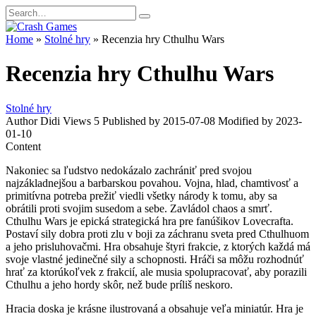
Skip
Search
to
for:
content
Home
»
Stolné hry
»
Recenzia hry Cthulhu Wars
Recenzia hry Cthulhu Wars
Stolné hry
Author
Didi
Views
5
Published by
2015-07-08
Modified by
2023-
01-10
Content
Nakoniec sa ľudstvo nedokázalo zachrániť pred svojou
najzákladnejšou a barbarskou povahou. Vojna, hlad, chamtivosť a
primitívna potreba prežiť viedli všetky národy k tomu, aby sa
obrátili proti svojim susedom a sebe. Zavládol chaos a smrť.
Cthulhu Wars je epická strategická hra pre fanúšikov Lovecrafta.
Postaví sily dobra proti zlu v boji za záchranu sveta pred Cthulhuom
a jeho prisluhovačmi. Hra obsahuje štyri frakcie, z ktorých každá má
svoje vlastné jedinečné sily a schopnosti. Hráči sa môžu rozhodnúť
hrať za ktorúkoľvek z frakcií, ale musia spolupracovať, aby porazili
Cthulhu a jeho hordy skôr, než bude príliš neskoro.
Hracia doska je krásne ilustrovaná a obsahuje veľa miniatúr. Hra je