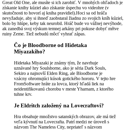
Great Old One, ale musíte si ich zarobiť. V mnohých ohľadoch je
získanie knihy kúziel ako získanie úspechu vo videohre (v
skutočnosti to hovorí aj kniha pravidiel).Hoci sa od hráča
nevyžaduje, aby si ihneď zaobstaral žiadnu zo svojich kníh kúziel,
bolo by hlúpe, keby tak neurobil. Hráč bude vo vážnej nevýhode,
ak zanedbá svoj výskum temnej arkány pri pokuse dobyť mŕtve
ruiny Zeme. Tiež nebudú môcť vyhrať zápas.
Čo je Bloodborne od Hidetaka
Miyazakiho?
Hidetaka Miyazaki je známy tým, že navrhuje
uznávané hry Soulsborne, ako je séria Dark Souls,
Sekiro a najnovší Elden Ring, ale Bloodborne je
vzácny ohromujúci kúsok gotického hororu. V tejto hre
FromSoftware hráte za lovca, ktorý hľadá liek na
neidentifikovanú chorobu v meste Yharnam, z ktorého
tuhne krv.
Je Eldritch založený na Lovecraftovi?
Hra obsahuje množstvo satanských obrazov, ale má tiež
veľa kývnutí na Lovecrafta. Patrí medzi ne úroveň s
názvom The Nameless City, nepriateľ s názvom