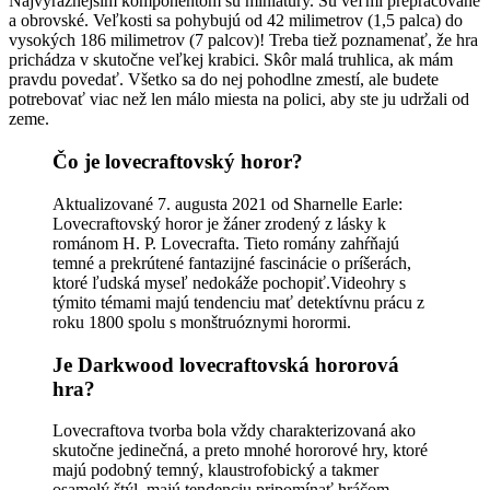
Najvýraznejším komponentom sú miniatúry. Sú veľmi prepracované
a obrovské. Veľkosti sa pohybujú od 42 milimetrov (1,5 palca) do
vysokých 186 milimetrov (7 palcov)! Treba tiež poznamenať, že hra
prichádza v skutočne veľkej krabici. Skôr malá truhlica, ak mám
pravdu povedať. Všetko sa do nej pohodlne zmestí, ale budete
potrebovať viac než len málo miesta na polici, aby ste ju udržali od
zeme.
Čo je lovecraftovský horor?
Aktualizované 7. augusta 2021 od Sharnelle Earle:
Lovecraftovský horor je žáner zrodený z lásky k
románom H. P. Lovecrafta. Tieto romány zahŕňajú
temné a prekrútené fantazijné fascinácie o príšerách,
ktoré ľudská myseľ nedokáže pochopiť.Videohry s
týmito témami majú tendenciu mať detektívnu prácu z
roku 1800 spolu s monštruóznymi horormi.
Je Darkwood lovecraftovská hororová
hra?
Lovecraftova tvorba bola vždy charakterizovaná ako
skutočne jedinečná, a preto mnohé hororové hry, ktoré
majú podobný temný, klaustrofobický a takmer
osamelý štýl, majú tendenciu pripomínať hráčom