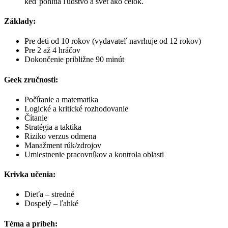
keď pohltia ľudstvo a svet ako celok.
Základy:
Pre deti od 10 rokov (vydavateľ navrhuje od 12 rokov)
Pre 2 až 4 hráčov
Dokončenie približne 90 minút
Geek zručnosti:
Počítanie a matematika
Logické a kritické rozhodovanie
Čítanie
Stratégia a taktika
Riziko verzus odmena
Manažment rúk/zdrojov
Umiestnenie pracovníkov a kontrola oblasti
Krivka učenia:
Dieťa – stredné
Dospelý – ľahké
Téma a príbeh: