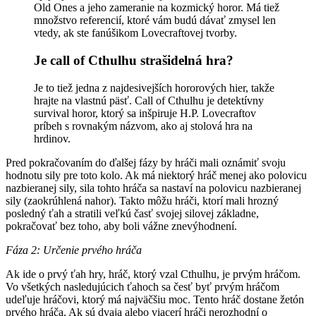
Old Ones a jeho zameranie na kozmický horor. Má tiež
množstvo referencií, ktoré vám budú dávať zmysel len
vtedy, ak ste fanúšikom Lovecraftovej tvorby.
Je call of Cthulhu strašidelná hra?
Je to tiež jedna z najdesivejších hororových hier, takže
hrajte na vlastnú päsť. Call of Cthulhu je detektívny
survival horor, ktorý sa inšpiruje H.P. Lovecraftov
príbeh s rovnakým názvom, ako aj stolová hra na
hrdinov.
Pred pokračovaním do ďalšej fázy by hráči mali oznámiť svoju
hodnotu sily pre toto kolo. Ak má niektorý hráč menej ako polovicu
nazbieranej sily, sila tohto hráča sa nastaví na polovicu nazbieranej
sily (zaokrúhlená nahor). Takto môžu hráči, ktorí mali hrozný
posledný ťah a stratili veľkú časť svojej silovej základne,
pokračovať bez toho, aby boli vážne znevýhodnení.
Fáza 2: Určenie prvého hráča
Ak ide o prvý ťah hry, hráč, ktorý vzal Cthulhu, je prvým hráčom.
Vo všetkých nasledujúcich ťahoch sa česť byť prvým hráčom
udeľuje hráčovi, ktorý má najväčšiu moc. Tento hráč dostane žetón
prvého hráča. Ak sú dvaja alebo viacerí hráči nerozhodní o