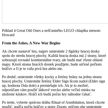
Príklad 4 Great Old Ones a nešťastného LEGO chlapíka menom
Howard
From the Ashes, A New War Begins
Ak chcete nastaviť hru, najprv umiestnite 2 figúrky hracej dosky
spolu do stredu hracej plochy. Každá hracia doska má 2 strany, ktoré
zobrazujú rovnaké kontinentálne tvary, ale budú mať rôzne oblasti
mapy. Ktorú stranu hracích dosiek použijete, bude určené počtom
hráčov a či je to vaša prvá hra alebo nie.
Po druhé, umiestnite všetky kocky a žetóny brány na jednu stranu
hracej plochy. Umiestnite žetóny Elder Sign lícom nadol (Elder sign
up, hodnota čísla dole) a premiešajte ich. Ak je to možné,
odporúčam vám použiť látkové vrecko alebo veľkú misku na
uloženie kúskov. Hráči ich budú počas hry náhodne ťahať.
Po tretie, vyberte správnu dráhu Ritual of Annihilation, ktorú chcete
použiť, podľa počtu hráčov a stopy Doom, pričom obe umiestnite