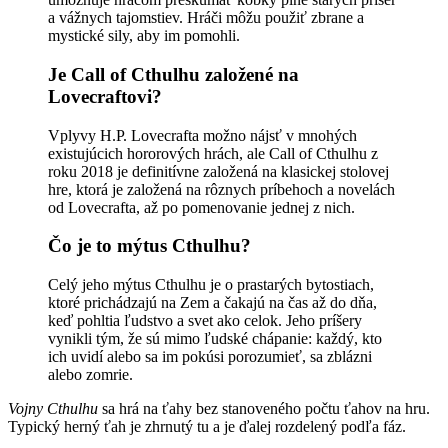
a vážnych tajomstiev. Hráči môžu použiť zbrane a
mystické sily, aby im pomohli.
Je Call of Cthulhu založené na
Lovecraftovi?
Vplyvy H.P. Lovecrafta možno nájsť v mnohých
existujúcich hororových hrách, ale Call of Cthulhu z
roku 2018 je definitívne založená na klasickej stolovej
hre, ktorá je založená na rôznych príbehoch a novelách
od Lovecrafta, až po pomenovanie jednej z nich.
Čo je to mýtus Cthulhu?
Celý jeho mýtus Cthulhu je o prastarých bytostiach,
ktoré prichádzajú na Zem a čakajú na čas až do dňa,
keď pohltia ľudstvo a svet ako celok. Jeho príšery
vynikli tým, že sú mimo ľudské chápanie: každý, kto
ich uvidí alebo sa im pokúsi porozumieť, sa zblázni
alebo zomrie.
Vojny Cthulhu
sa hrá na ťahy bez stanoveného počtu ťahov na hru.
Typický herný ťah je zhrnutý tu a je ďalej rozdelený podľa fáz.