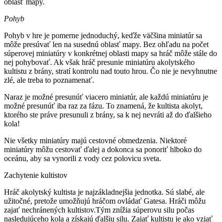
oblasť mapy.
Pohyb
Pohyb v hre je pomerne jednoduchý, keďže väčšina miniatúr sa
môže presúvať len na susednú oblasť mapy. Bez ohľadu na počet
súperovej miniatúry v konkrétnej oblasti mapy sa hráč môže stále do
nej pohybovať. Ak však hráč presunie miniatúru akolytského
kultistu z brány, stratí kontrolu nad touto hrou. Čo nie je nevyhnutne
zlé, ale treba to poznamenať.
Naraz je možné presunúť viacero miniatúr, ale každú miniatúru je
možné presunúť iba raz za fázu. To znamená, že kultista akolyt,
ktorého ste práve presunuli z brány, sa k nej nevráti až do ďalšieho
kola!
Nie všetky miniatúry majú cestovné obmedzenia. Niektoré
miniatúry môžu cestovať ďalej a dokonca sa ponoriť hlboko do
oceánu, aby sa vynorili z vody cez polovicu sveta.
Zachytenie kultistov
Hráč akolytský kultista je najzákladnejšia jednotka. Sú slabé, ale
užitočné, pretože umožňujú hráčom ovládať Gatesa. Hráči môžu
zajať nechránených kultistov.Tým znížia súperovu silu počas
nasledujúceho kola a získajú ďalšiu silu. Zajať kultistu je ako vziať