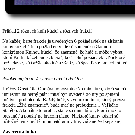
Príklad 2 rôznych kníh kúziel z rôznych frakcií
Na každej karte frakcie je uvedených 6 požiadaviek na získanie
knihy kúziel. Tieto požiadavky nie sú spojené so žiadnou
konkrétnou Knihou kúziel, čo znamená, že hráč si môže vybrať,
ktorú Knihu kúzel bude zbierať, keď splní požiadavku. Niektoré
požiadavky sú ťažšie ako iné a všetky sú špecifické pre jednotlivé
frakcie.
Awakening Your Very own Great Old One
Hráčov Great Old One (najimpozantnejšia miniatúra, ktorá sa má
umiestniť na herný plán) musí byť uvedená do hry po splnení
určitých podmienok. Každý hráč, s výnimkou toho, ktorý prevzal
frakciu „Žlté znamenie“, bude mať na prebudenie 1 Veľkého
Starého. Akonáhle to urobia, stane sa miniatúrou, ktorú možno
presunúť a použiť na hracom pláne. Niektoré knihy kúziel sú
užitočné len s určitými miniatúrami v hre, vrátane Veľkej starej.
Záverečná bitka