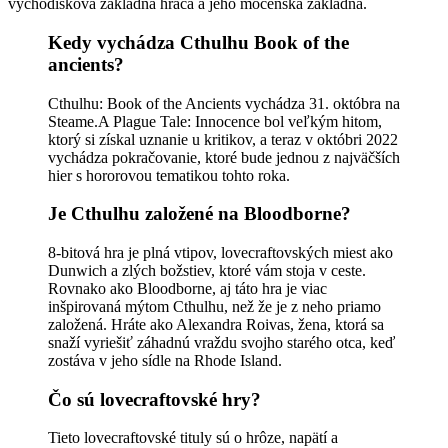
východisková základňa hráča a jeho mocenská základňa.
Kedy vychádza Cthulhu Book of the
ancients?
Cthulhu: Book of the Ancients vychádza 31. októbra na
Steame.A Plague Tale: Innocence bol veľkým hitom,
ktorý si získal uznanie u kritikov, a teraz v októbri 2022
vychádza pokračovanie, ktoré bude jednou z najväčších
hier s hororovou tematikou tohto roka.
Je Cthulhu založené na Bloodborne?
8-bitová hra je plná vtipov, lovecraftovských miest ako
Dunwich a zlých božstiev, ktoré vám stoja v ceste.
Rovnako ako Bloodborne, aj táto hra je viac
inšpirovaná mýtom Cthulhu, než že je z neho priamo
založená. Hráte ako Alexandra Roivas, žena, ktorá sa
snaží vyriešiť záhadnú vraždu svojho starého otca, keď
zostáva v jeho sídle na Rhode Island.
Čo sú lovecraftovské hry?
Tieto lovecraftovské tituly sú o hrôze, napätí a