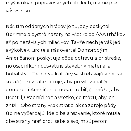
myšlienky o pripravovaných tituloch, máme pre
vás všetko.
Náš tím oddaných hráčov je tu, aby poskytol
úprimné a bystré názory na všetko od AAA trhákov
až po nezávislých miláčikov. Takže nech je váš jed
akýkoľvek, určite si nás overte! Domorodým
Američanom poskytuje pôda potravu a prístrešie,
no osadníkom poskytuje stavebný materiál a
bohatstvo. Tieto dve kultúry sa stretávajú a musia
súťažiť o rovnaké zdroje, aby prežili. Zatiaľ čo
domorodí Američania musia urobiť, čo môžu, aby
ušetrili, Osadníci robia všetko, čo môžu, aby ich
znížili. Obe strany však stratia, ak sa zdroje pôdy
úplne vyčerpajú. Ide o balansovanie, ktoré musia
obe strany hrať proti sebe a svojim súperom.