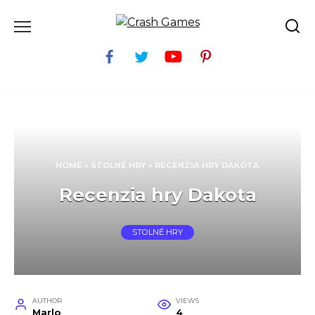
Skip
to
content
HOME
»
STOLNÉ HRY
»
RECENZIA HRY DAKOTA
Recenzia hry Dakota
STOLNÉ HRY
AUTHOR
VIEWS
Marlo
4