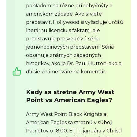
pohľadom na rôzne príbehy/mýty o
americkom západe. Ako si viete
predstaviť, Hollywood si vyžaduje určitú
literárnu licenciu s faktami, ale
predstavuje presvedčivú sériu
jednohodinových predstavení. Séria
obsahuje známych západných
historikov, ako je Dr. Paul Hutton, ako aj
ďalšie známe tváre na komentár.
Kedy sa stretne Army West
Point vs American Eagles?
Army West Point Black Knights a
American Eagles sa stretnú v súboji
Patriotov o 18:00. ET 11. januára v Christl