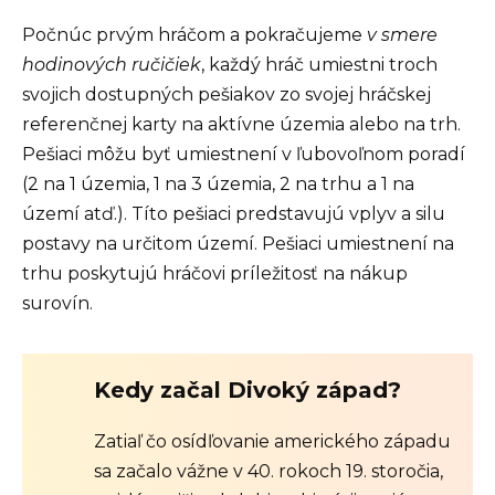
Počnúc prvým hráčom a pokračujeme
v smere
hodinových ručičiek
, každý hráč umiestni troch
svojich dostupných pešiakov zo svojej hráčskej
referenčnej karty na aktívne územia alebo na trh.
Pešiaci môžu byť umiestnení v ľubovoľnom poradí
(2 na 1 územia, 1 na 3 územia, 2 na trhu a 1 na
území atď.). Títo pešiaci predstavujú vplyv a silu
postavy na určitom území. Pešiaci umiestnení na
trhu poskytujú hráčovi príležitosť na nákup
surovín.
Kedy začal Divoký západ?
Zatiaľ čo osídľovanie amerického západu
sa začalo vážne v 40. rokoch 19. storočia,