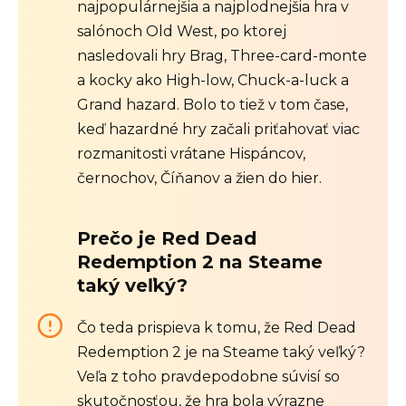
najpopulárnejšia a najplodnejšia hra v
salónoch Old West, po ktorej
nasledovali hry Brag, Three-card-monte
a kocky ako High-low, Chuck-a-luck a
Grand hazard. Bolo to tiež v tom čase,
keď hazardné hry začali priťahovať viac
rozmanitosti vrátane Hispáncov,
černochov, Číňanov a žien do hier.
Prečo je Red Dead
Redemption 2 na Steame
taký veľký?
Čo teda prispieva k tomu, že Red Dead
Redemption 2 je na Steame taký veľký?
Veľa z toho pravdepodobne súvisí so
skutočnosťou, že hra bola výrazne