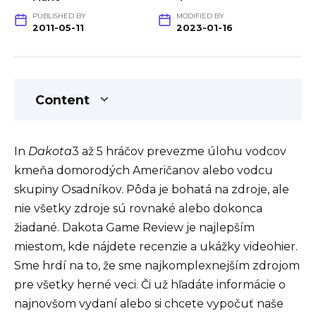
PUBLISHED BY
MODIFIED BY
2011-05-11
2023-01-16
Content
In
Dakota
3 až 5 hráčov prevezme úlohu vodcov
kmeňa domorodých Američanov alebo vodcu
skupiny Osadníkov. Pôda je bohatá na zdroje, ale
nie všetky zdroje sú rovnaké alebo dokonca
žiadané. Dakota Game Review je najlepším
miestom, kde nájdete recenzie a ukážky videohier.
Sme hrdí na to, že sme najkomplexnejším zdrojom
pre všetky herné veci. Či už hľadáte informácie o
najnovšom vydaní alebo si chcete vypočuť naše