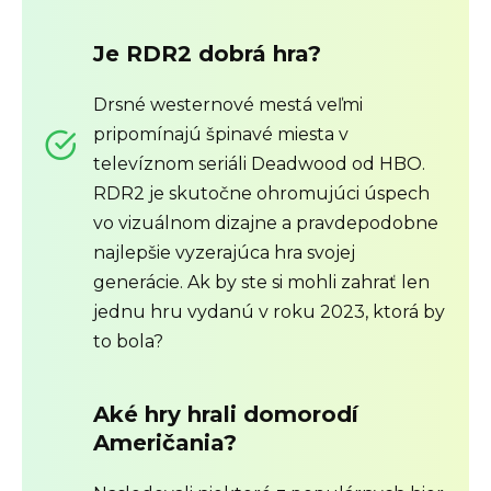
Je RDR2 dobrá hra?
Drsné westernové mestá veľmi
pripomínajú špinavé miesta v
televíznom seriáli Deadwood od HBO.
RDR2 je skutočne ohromujúci úspech
vo vizuálnom dizajne a pravdepodobne
najlepšie vyzerajúca hra svojej
generácie. Ak by ste si mohli zahrať len
jednu hru vydanú v roku 2023, ktorá by
to bola?
Aké hry hrali domorodí
Američania?