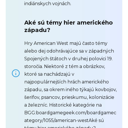
indiánskych vojnách.
Aké sú témy hier amerického
západu?
Hry American West majú často témy
alebo dej odohrávajúce sa v západných
Spojených štátoch v druhej polovici 19.
storočia. Niektoré z tém a obrázkov,
ktoré sa nachádzajú v
najpopulárnejších hrách amerického
západu, sa okrem iného týkajú kovbojov,
šerifov, psancov, prieskumu, kolonizácie
a železníc. Historické kategórie na
BGG:boardgamegeek.com/boardgamec
ategory/1055/american-west
Aké sú