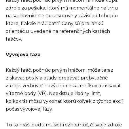
Každý hráč, počnúc prvým hráčom, si môže kúpiť
zdroje za pešiaka, ktorý má momentálne na trhu
na šachovnici. Cena za suroviny závisí od toho, do
ktorej frakcie hráč patrí. Ceny sú pre ľahkú
orientáciu uvedené na referenčných kartách
hráčov.
Vývojová fáza
Každý hráč, počnúc prvým hráčom, môže teraz
získavať posily a osady, predávať prebytočné
zdroje, verbovať nových prieskumníkov a získavať
víťazné body (VP). Neexistuje žiadny limit,
koľkokrát môžu vykonať ktorúkoľvek z týchto akcií
počas vývojovej fázy.
Tu sa hráči budú musieť rozhodnúť, či svoje zdroje