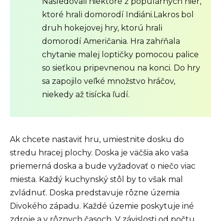
Nasledovali niektoré z populárnych hier,
ktoré hrali domorodí Indiáni.Lakros bol
druh hokejovej hry, ktorú hrali
domorodí Američania. Hra zahŕňala
chytanie malej loptičky pomocou palice
so sieťkou pripevnenou na konci. Do hry
sa zapojilo veľké množstvo hráčov,
niekedy až tisícka ľudí.
Ak chcete nastaviť hru, umiestnite dosku do
stredu hracej plochy. Doska je väčšia ako vaša
priemerná doska a bude vyžadovať o niečo viac
miesta. Každý kuchynský stôl by to však mal
zvládnuť. Doska predstavuje rôzne územia
Divokého západu. Každé územie poskytuje iné
zdroje a v rôznych časoch. V závislosti od počtu