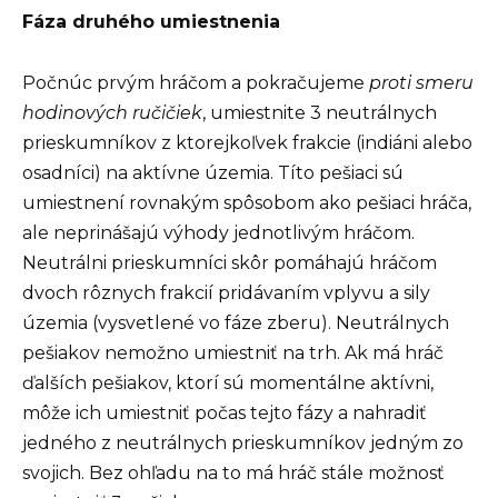
Fáza druhého umiestnenia
Počnúc prvým hráčom a pokračujeme
proti smeru
hodinových ručičiek
, umiestnite 3 neutrálnych
prieskumníkov z ktorejkoľvek frakcie (indiáni alebo
osadníci) na aktívne územia. Títo pešiaci sú
umiestnení rovnakým spôsobom ako pešiaci hráča,
ale neprinášajú výhody jednotlivým hráčom.
Neutrálni prieskumníci skôr pomáhajú hráčom
dvoch rôznych frakcií pridávaním vplyvu a sily
územia (vysvetlené vo fáze zberu). Neutrálnych
pešiakov nemožno umiestniť na trh. Ak má hráč
ďalších pešiakov, ktorí sú momentálne aktívni,
môže ich umiestniť počas tejto fázy a nahradiť
jedného z neutrálnych prieskumníkov jedným zo
svojich. Bez ohľadu na to má hráč stále možnosť