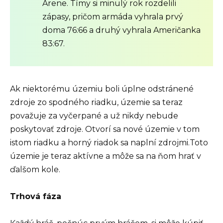
Arene. Tímy si minulý rok rozdelili
zápasy, pričom armáda vyhrala prvý
doma 76:66 a druhý vyhrala Američanka
83:67.
Ak niektorému územiu boli úplne odstránené
zdroje zo spodného riadku, územie sa teraz
považuje za vyčerpané a už nikdy nebude
poskytovať zdroje. Otvorí sa nové územie v tom
istom riadku a horný riadok sa naplní zdrojmi.Toto
územie je teraz aktívne a môže sa na ňom hrať v
ďalšom kole.
Trhová fáza