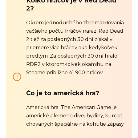
Koľko hráčov je v Red Dead
2?
Okrem jednoduchého zhromažďovania
väčšieho počtu hráčov naraz, Red Dead
2 tiež za posledných 30 dní získal v
priemere viac hráčov ako kedykoľvek
predtým. Za posledných 30 dní hralo
RDR2 v ktoromkoľvek okamihu na
Steame približne 41 900 hráčov.
Čo je to americká hra?
Americká hra. The American Game je
americké plemeno divej hydiny, kurčiat
chovaných špeciálne na kohútie zápasy.