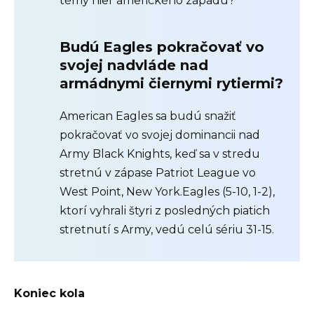
témy hier amerického západu?
Budú Eagles pokračovať vo
svojej nadvláde nad
armádnymi čiernymi rytiermi?
American Eagles sa budú snažiť
pokračovať vo svojej dominancii nad
Army Black Knights, keď sa v stredu
stretnú v zápase Patriot League vo
West Point, New York.Eagles (5-10, 1-2),
ktorí vyhrali štyri z posledných piatich
stretnutí s Army, vedú celú sériu 31-15.
Koniec kola