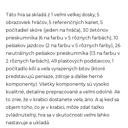
Táto hra sa skladá z 1 veľmi veľkej dosky, 5
obrazoviek hráčov, 5 referenčných kariet, 5
počítadiel skóre (jeden na hráča), 30 žetónov
prieskumníka (6 na farbu v 5 rôznych farbách), 10
pešiakov jazdcov (2 na farbu v 5 rôznych farby), 26
neutrálnych pešiakov prieskumníka (13 na farbu v
2 rôznych farbách), 49 plastových podstavcov, 1
počítadlo kôl a veľa vyrazených bitov (ktoré
predstavujú peniaze, zdroje a ďalšie herné
komponenty). Všetky komponenty sú vysoko
kvalitné, detailne prepracované a veľmi odolné. Ak
to znie, že v krabici dostanete veľa, áno. A aj keď sa
objem toho, čo je v krabici, môže zdať ťažko
zvládnuteľný, hra sa v skutočnosti veľmi ľahko
nastavuje a ukladá.