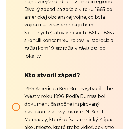
najslávnejšie obdobie v histórii regiónu,
Divoký západ, sa začalo v roku 1865 po
americkej občianskej vojne, čo bola
vojna medzi severom a juhom
Spojených štátov v rokoch 1861. a 1865 a
skončili koncom 90. rokov 19. storočia a
začiatkom 19. storočia v závislosti od
lokality.
Kto stvoril západ?
PBS America a Ken Burns vytvorili The
West v roku 1996. Podľa Burnsa bol
dokument čiastočne inšpirovaný
básnikom z Kiowy menom N. Scott
Momaday, ktorý opísal americký Západ
ako „miesto, ktoré treba vidieť, aby sme