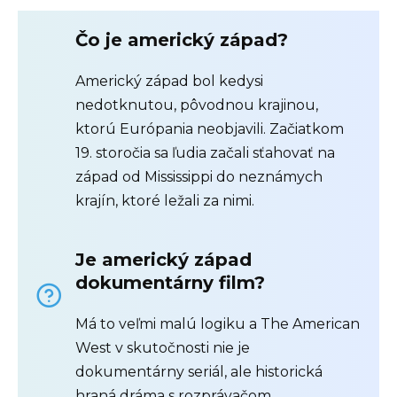
Čo je americký západ?
Americký západ bol kedysi
nedotknutou, pôvodnou krajinou,
ktorú Európania neobjavili. Začiatkom
19. storočia sa ľudia začali sťahovať na
západ od Mississippi do neznámych
krajín, ktoré ležali za nimi.
Je americký západ
dokumentárny film?
Má to veľmi malú logiku a The American
West v skutočnosti nie je
dokumentárny seriál, ale historická
hraná dráma s rozprávačom,