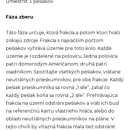
umiestniť 3 pešiakov.
Fáza zberu
Táto fáza určuje, ktorá frakcia a potom ktorí hráči
získajú zdroje. Frakcia s najväčším počtom
pešiakov vyhráva územie pre toto kolo. Každé
územie je rozdelené na polovicu.Jedna polovica
patrí domorodým Američanom, druhá patrí
osadníkom. Spočítajte všetkých pešiakov, vrátane
neutrálnych prieskumníkov, pre obe frakcie. Každý
pešiak prieskumníka sa rovná „1 sile“, zatiaľ čo
každý pešiak koňa sa rovná „2 sile“. Prehrávajúca
frakcia na území odstráni pešiakov a vráti ich buď
na referenčnú kartu vlastného hráča, alebo do
oblasti neutrálnych prieskumníkov na pláne. V
tejto chvíli by víťazná frakcia mala tiež odstrániť