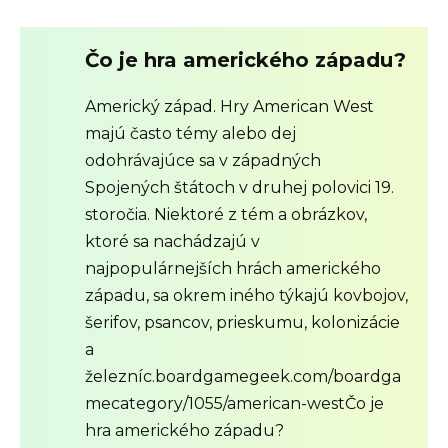
Čo je hra amerického západu?
Americký západ. Hry American West
majú často témy alebo dej
odohrávajúce sa v západných
Spojených štátoch v druhej polovici 19.
storočia. Niektoré z tém a obrázkov,
ktoré sa nachádzajú v
najpopulárnejších hrách amerického
západu, sa okrem iného týkajú kovbojov,
šerifov, psancov, prieskumu, kolonizácie
a
železníc.boardgamegeek.com/boardga
mecategory/1055/american-west
Čo je
hra amerického západu?