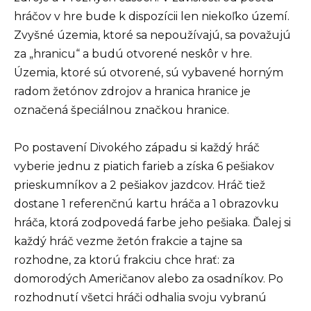
hráčov v hre bude k dispozícii len niekoľko území.
Zvyšné územia, ktoré sa nepoužívajú, sa považujú
za „hranicu“ a budú otvorené neskôr v hre.
Územia, ktoré sú otvorené, sú vybavené horným
radom žetónov zdrojov a hranica hranice je
označená špeciálnou značkou hranice.
Po postavení Divokého západu si každý hráč
vyberie jednu z piatich farieb a získa 6 pešiakov
prieskumníkov a 2 pešiakov jazdcov. Hráč tiež
dostane 1 referenčnú kartu hráča a 1 obrazovku
hráča, ktorá zodpovedá farbe jeho pešiaka. Ďalej si
každý hráč vezme žetón frakcie a tajne sa
rozhodne, za ktorú frakciu chce hrať: za
domorodých Američanov alebo za osadníkov. Po
rozhodnutí všetci hráči odhalia svoju vybranú