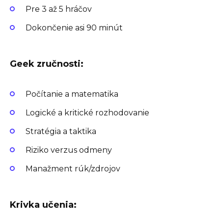
Pre 3 až 5 hráčov
Dokončenie asi 90 minút
Geek zručnosti:
Počítanie a matematika
Logické a kritické rozhodovanie
Stratégia a taktika
Riziko verzus odmeny
Manažment rúk/zdrojov
Krivka učenia: