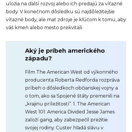
uložia na ďalší rozvoj alebo ich predajú za víťazné
body. V konečnom dôsledku sú najdôležitejšie
víťazné body, ale mať zdroje je kľúčom k tomu, aby
váš kmeň alebo mesto prekvitali.
Aký je príbeh amerického
západu?
Film The American West od výkonného
producenta Roberta Redforda rozpráva
príbeh o dôsledkoch občianskej vojny a
o tom, ako sa Spojené štáty premenili na
„krajinu príležitostí“. 1. The American
West 101: America Divided Jesse James
založí gang, aby zabezpečil prežitie
svojej rodiny. Custer hľadá slávu v