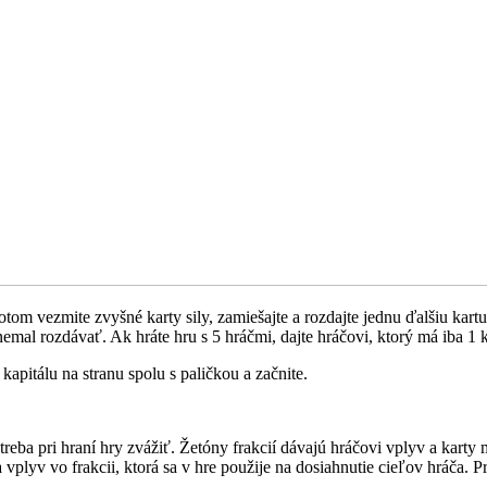
Potom vezmite zvyšné karty sily, zamiešajte a rozdajte jednu ďalšiu kar
mal rozdávať. Ak hráte hru s 5 hráčmi, dajte hráčovi, ktorý má iba 1 ka
kapitálu na stranu spolu s paličkou a začnite.
é treba pri hraní hry zvážiť. Žetóny frakcií dávajú hráčovi vplyv a kar
ka vplyv vo frakcii, ktorá sa v hre použije na dosiahnutie cieľov hráča.