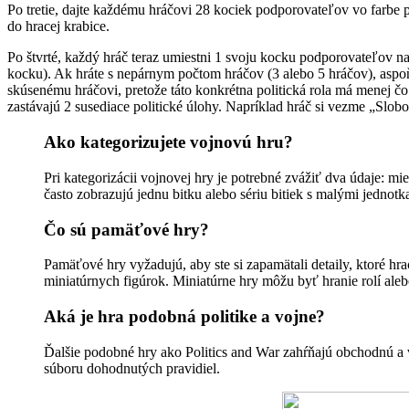
Po tretie, dajte každému hráčovi 28 kociek podporovateľov vo farbe 
do hracej krabice.
Po štvrté, každý hráč teraz umiestni 1 svoju kocku podporovateľov na 
kocku). Ak hráte s nepárnym počtom hráčov (3 alebo 5 hráčov), aspoň 1
skúsenému hráčovi, pretože táto konkrétna politická rola má menej čo z
zastávajú 2 susediace politické úlohy. Napríklad hráč si vezme „Slob
Ako kategorizujete vojnovú hru?
Pri kategorizácii vojnovej hry je potrebné zvážiť dva údaje: mi
často zobrazujú jednu bitku alebo sériu bitiek s malými jednotk
Čo sú pamäťové hry?
Pamäťové hry vyžadujú, aby ste si zapamätali detaily, ktoré hra
miniatúrnych figúrok. Miniatúrne hry môžu byť hranie rolí ale
Aká je hra podobná politike a vojne?
Ďalšie podobné hry ako Politics and War zahŕňajú obchodnú a v
súboru dohodnutých pravidiel.