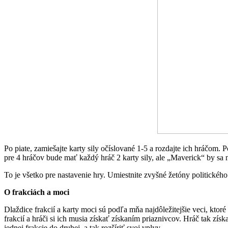
Po piate, zamiešajte karty sily očíslované 1-5 a rozdajte ich hráčom. 
pre 4 hráčov bude mať každý hráč 2 karty sily, ale „Maverick“ by sa ne
To je všetko pre nastavenie hry. Umiestnite zvyšné žetóny politického 
O frakciách a moci
Dlaždice frakcií a karty moci sú podľa mňa najdôležitejšie veci, ktor
frakcií a hráči si ich musia získať získaním priaznivcov. Hráč tak zís
jednej frakcie do druhej, a tak rozšíriť svoj vplyv.