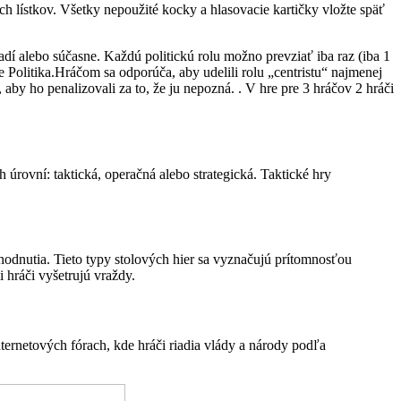
h lístkov. Všetky nepoužité kocky a hlasovacie kartičky vložte späť
adí alebo súčasne. Každú politickú rolu možno prevziať iba raz (iba 1
e Politika.Hráčom sa odporúča, aby udelili rolu „centristu“ najmenej
 aby ho penalizovali za to, že ju nepozná. . V hre pre 3 hráčov 2 hráči
 úrovní: taktická, operačná alebo strategická. Taktické hry
ozhodnutia. Tieto typy stolových hier sa vyznačujú prítomnosťou
 hráči vyšetrujú vraždy.
ernetových fórach, kde hráči riadia vlády a národy podľa