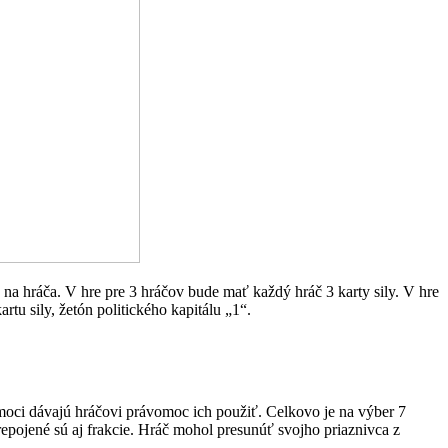
tu na hráča. V hre pre 3 hráčov bude mať každý hráč 3 karty sily. V hre
rtu sily, žetón politického kapitálu „1“.
ty moci dávajú hráčovi právomoc ich použiť. Celkovo je na výber 7
 Prepojené sú aj frakcie. Hráč mohol presunúť svojho priaznivca z