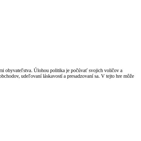
mi obyvateľstva. Úlohou politika je počúvať svojich voličov a
í obchodov, udeľovaní láskavostí a presadzovaní sa. V tejto hre môže