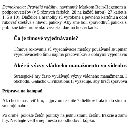
Demokracia: Pravidlá väčšiny
, navrhnutý Markom Rein-Hagenom a vyd
podporovateľov (v 5 rôznych farbách, 28 na každú farbu), 27 kariet zá
1, 5 a 10). Dlaždice a hranolky sú vyrobené z pevného kartónu a odoln
rukoväť stretáva s hlavou paličky. Aby sme boli spravodliví, palička 
približne také hrubé ako vaša štandardná hracia karta.
Čo je tímové vyjednávanie?
Tímové rokovania sú vyjednávacie metódy používané skupinami 
vyjednávacieho tímu najíma pracovníkov s dobrými vyjednáva
Aké sú výzvy vládneho manažmentu vo videohr
Strategické hry často využívajú výzvy vládneho manažmentu. H
obchodu. Galactic Civilizations II vyžaduje, aby hráči spravoval
Príprava na kampaň
Ak chcete nastaviť hru, najprv umiestnite 7 dielikov frakcie do stredu
smerujú nahor.
Po druhé, položte žetón politiky na jednu stranu žetónu frakcie a zam
hry. Nechajte vedľa nej miesto na odhodovú kôpku.