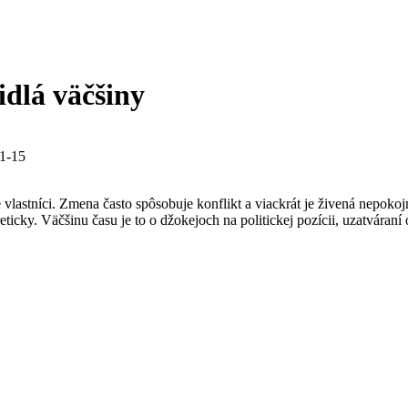
dlá väčšiny
1-15
 vlastníci. Zmena často spôsobuje konflikt a viackrát je živená nepokoj
reticky. Väčšinu času je to o džokejoch na politickej pozícii, uzatváran