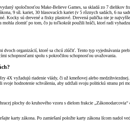
aný spoločnosťou Make-Believe Games, sa skladá zo 7 dielikov frakci
kona, 9 síl. kariet, 30 hlasovacích kariet (v 5 rôznych sadách, 6 na sa
é. Kocky sú drevené a fixky plastové. Drevená palička nie je najvyššej
sa mohla zlomiť po tom, čo ju toľkokrát použili hráči, ktorí radi vyhadz
dvoch organizácií, ktoré sa chcú zlúčiť. Tento typ vyjednávania preb
cími schopnosťami spolu s pokročilou schopnosťou uvažovania.
ách?
ry 4X vyžadujú riadenie vlády, či už kmeňovej alebo medzihviezdnej. 
i svoje hodnotenie schválenia, aby udržali svoju politickú stranu pri mo
 hracej plochy do kruhového vzoru s dielom frakcie „Zákonodarcovia“ do 
iešajte karty zákona. Po zamiešaní položte karty zákona lícom nadol ved