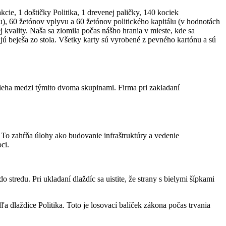
e, 1 doštičky Politika, 1 drevenej paličky, 140 kociek
du), 60 žetónov vplyvu a 60 žetónov politického kapitálu (v hodnotách
 kvality. Naša sa zlomila počas nášho hrania v mieste, kde sa
ujú beješa zo stola. Všetky karty sú vyrobené z pevného kartónu a sú
ieha medzi týmito dvoma skupinami. Firma pri zakladaní
To zahŕňa úlohy ako budovanie infraštruktúry a vedenie
ci.
stredu. Pri ukladaní dlaždíc sa uistite, že strany s bielymi šípkami
ľa dlaždice Politika. Toto je losovací balíček zákona počas trvania