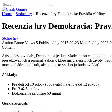
Skip
Search
to
for:
content
Home
»
Stolné hry
»
Recenzia hry Demokracia: Pravidlá väčšiny
Recenzia hry Demokracia: Pravi
Stolné hry
Author
Brune
Views
5
Published by
2015-02-23
Modified by
2023-0
Content
Aristoteles povedal: „Demokracia je, keď vládcami sú chudobní, a nie
presadzovať ich a prijímať zákony, ktoré majú zlepšiť ich životy. Teo
moc pochádzať od ľudí, ale budete to vy, kto ju bude ovládať.
Základy:
Pre deti od 10 rokov (vydavateľ navrhuje od 12 rokov)
Pre 3 až 5 hráčov
Dokončenie približne 60 minút
Geek zručnosti: