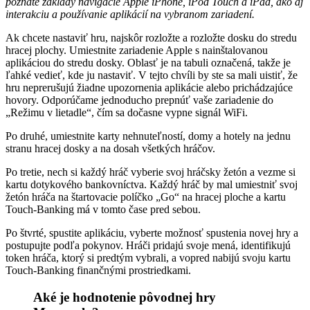
poznáte základy navigácie Apple iPhone, iPod Touch a iPad, ako aj
interakciu a používanie aplikácií na vybranom zariadení.
Ak chcete nastaviť hru, najskôr rozložte a rozložte dosku do stredu
hracej plochy. Umiestnite zariadenie Apple s nainštalovanou
aplikáciou do stredu dosky. Oblasť je na tabuli označená, takže je
ľahké vedieť, kde ju nastaviť. V tejto chvíli by ste sa mali uistiť, že
hru neprerušujú žiadne upozornenia aplikácie alebo prichádzajúce
hovory. Odporúčame jednoducho prepnúť vaše zariadenie do
„Režimu v lietadle“, čím sa dočasne vypne signál WiFi.
Po druhé, umiestnite karty nehnuteľností, domy a hotely na jednu
stranu hracej dosky a na dosah všetkých hráčov.
Po tretie, nech si každý hráč vyberie svoj hráčsky žetón a vezme si
kartu dotykového bankovníctva. Každý hráč by mal umiestniť svoj
žetón hráča na štartovacie políčko „Go“ na hracej ploche a kartu
Touch-Banking má v tomto čase pred sebou.
Po štvrté, spustite aplikáciu, vyberte možnosť spustenia novej hry a
postupujte podľa pokynov. Hráči pridajú svoje mená, identifikujú
token hráča, ktorý si predtým vybrali, a vopred nabijú svoju kartu
Touch-Banking finančnými prostriedkami.
Aké je hodnotenie pôvodnej hry