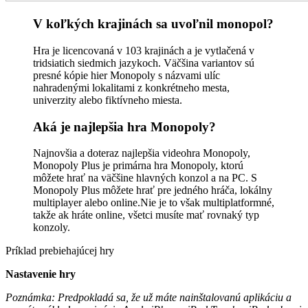
V koľkých krajinách sa uvoľnil monopol?
Hra je licencovaná v 103 krajinách a je vytlačená v
tridsiatich siedmich jazykoch. Väčšina variantov sú
presné kópie hier Monopoly s názvami ulíc
nahradenými lokalitami z konkrétneho mesta,
univerzity alebo fiktívneho miesta.
Aká je najlepšia hra Monopoly?
Najnovšia a doteraz najlepšia videohra Monopoly,
Monopoly Plus je primárna hra Monopoly, ktorú
môžete hrať na väčšine hlavných konzol a na PC. S
Monopoly Plus môžete hrať pre jedného hráča, lokálny
multiplayer alebo online.Nie je to však multiplatformné,
takže ak hráte online, všetci musíte mať rovnaký typ
konzoly.
Príklad prebiehajúcej hry
Nastavenie hry
Poznámka: Predpokladá sa, že už máte nainštalovanú aplikáciu a