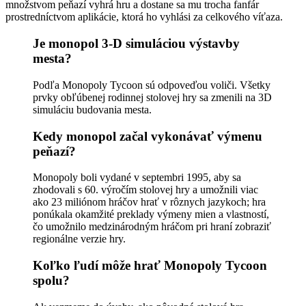
množstvom peňazí vyhrá hru a dostane sa mu trocha fanfár
prostredníctvom aplikácie, ktorá ho vyhlási za celkového víťaza.
Je monopol 3-D simuláciou výstavby
mesta?
Podľa Monopoly Tycoon sú odpoveďou voliči. Všetky
prvky obľúbenej rodinnej stolovej hry sa zmenili na 3D
simuláciu budovania mesta.
Kedy monopol začal vykonávať výmenu
peňazí?
Monopoly boli vydané v septembri 1995, aby sa
zhodovali s 60. výročím stolovej hry a umožnili viac
ako 23 miliónom hráčov hrať v rôznych jazykoch; hra
ponúkala okamžité preklady výmeny mien a vlastností,
čo umožnilo medzinárodným hráčom pri hraní zobraziť
regionálne verzie hry.
Koľko ľudí môže hrať Monopoly Tycoon
spolu?