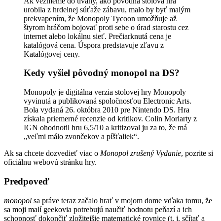
Ak vezmeme do úvahy, ako pôvodná stolová hra
urobila z hrdelnej súťaže zábavu, malo by byť malým
prekvapením, že Monopoly Tycoon umožňuje až
štyrom hráčom bojovať proti sebe o úrad starostu cez
internet alebo lokálnu sieť. Prečiarknutá cena je
katalógová cena. Úspora predstavuje zľavu z
Katalógovej ceny.
Kedy vyšiel pôvodný monopol na DS?
Monopoly je digitálna verzia stolovej hry Monopoly
vyvinutá a publikovaná spoločnosťou Electronic Arts.
Bola vydaná 26. októbra 2010 pre Nintendo DS. Hra
získala priemerné recenzie od kritikov. Colin Moriarty z
IGN ohodnotil hru 6,5/10 a kritizoval ju za to, že má
„veľmi málo zvončekov a píšťaliek“.
Ak sa chcete dozvedieť viac o
Monopol zrušený
Vydanie
, pozrite si
oficiálnu webovú stránku hry.
Predpoveď
monopol
sa práve teraz začalo hrať v mojom dome vďaka tomu, že
sa moji malí geekovia potrebujú naučiť hodnotu peňazí a ich
schopnosť dokončiť zložitejšie matematické rovnice (t. j. sčítať a