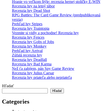
Hranie vo veľkom štýle: recenzia hernej stoličky E-WIN
Recenzia hry na letný tábor
Recenzia hry Dead Shot
RPG Battles: The Card Game Review (predpublikovaná
verzia)
Prehľad hry Stripes
Recenzia hry Traintopia
Vezmite si vidly a pochodne! Recenzia hry
Recenzia hry Fences
Recenzia hry Gobs of Jobs
Recenzia hry Monkey
Prehľad hry Arrival
Zúfalá recenzia hry
Recenzia hry Deadfall
Recenzia hry Bad Karma
Než ťa zabijem, pán Spy Game Review
Recenzia hry Julius Caesar
Recenzia hry priateľa alebo nepriateľa
Hľadať
Hľadať
Categories