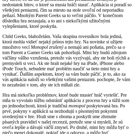
nedostatok bitov, o ktoré sa musia hráči starať. Aplikácia si poradí so
všetkými peniazmi, čím sa miesto na stole uvoľní od neporiadku
peňazí. Mnohým Parent Geeks sa to veľmi páčilo. V konečnom
dôsledku hra nezaujala, a to ani s niekoľkými užitočnými
vylepšeniami, ktoré poskytla.
Child Geeks, blahoželám. Vaša skupina rovesníkov bola jediná,
ktorá mohla vidieť nejaký prínos tejto hry. Na novinke si užijete
množstvo vecí
Monopol zrušený
a nemajú ani poňatia, prečo sa o
tom Parent a Gamer Geeks tak pohoršujú. Mini hry budú zdrojom
väčšiny vášho vzrušenia, pretože vás vyzývajú, aby ste boli rýchli a
premysleli si veci. Ak ste hrali nejaké hry na iPade, iPhone alebo
iPode Touch, nebudete mať problém naučiť sa tieto mini hry a
vynikať. Ďalším aspektom, ktorý sa vám bude páčiť, je to, ako za
vás aplikácia naloží so všetkými vašimi peniazmi. pochopte, že vám
to nezabráni v tom, aby ste ich míňali zle.
Hra má niekoľko problémov, ktoré bude musieť hráč vyriešiť. Pre
mňa to vyvolalo túžbu odstrániť aplikáciu z procesu hry a túžil som
po jednoduchosti, ktorá je tradičná
monopol
poskytovaná hra. Po
prvé, pokyny v aplikácii sa nezhodujú s písomnými pokynmi
uvedenými v hre. Hrali sme s oboma a poskytli sme zhrnutie
písaných pravidiel v našej recenzii, pretože sme si mysleli, že sú
oveľa lepšie a dávajú väčší zmysel. Po druhé, mini hry môžu byť o
niečo menej dokonalé, pokiaľ ide o odozvu, a môžu byť