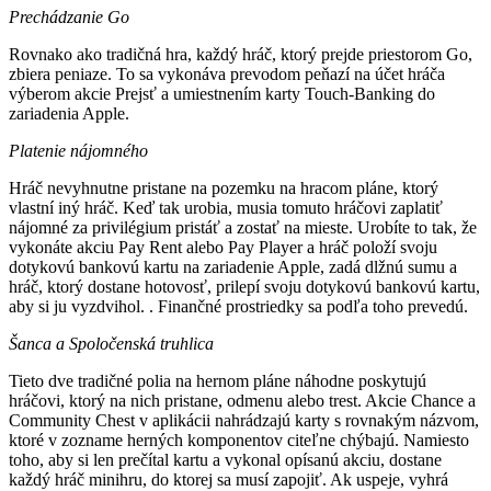
Prechádzanie Go
Rovnako ako tradičná hra, každý hráč, ktorý prejde priestorom Go,
zbiera peniaze. To sa vykonáva prevodom peňazí na účet hráča
výberom akcie Prejsť a umiestnením karty Touch-Banking do
zariadenia Apple.
Platenie nájomného
Hráč nevyhnutne pristane na pozemku na hracom pláne, ktorý
vlastní iný hráč. Keď tak urobia, musia tomuto hráčovi zaplatiť
nájomné za privilégium pristáť a zostať na mieste. Urobíte to tak, že
vykonáte akciu Pay Rent alebo Pay Player a hráč položí svoju
dotykovú bankovú kartu na zariadenie Apple, zadá dlžnú sumu a
hráč, ktorý dostane hotovosť, prilepí svoju dotykovú bankovú kartu,
aby si ju vyzdvihol. . Finančné prostriedky sa podľa toho prevedú.
Šanca a Spoločenská truhlica
Tieto dve tradičné polia na hernom pláne náhodne poskytujú
hráčovi, ktorý na nich pristane, odmenu alebo trest. Akcie Chance a
Community Chest v aplikácii nahrádzajú karty s rovnakým názvom,
ktoré v zozname herných komponentov citeľne chýbajú. Namiesto
toho, aby si len prečítal kartu a vykonal opísanú akciu, dostane
každý hráč minihru, do ktorej sa musí zapojiť. Ak uspeje, vyhrá