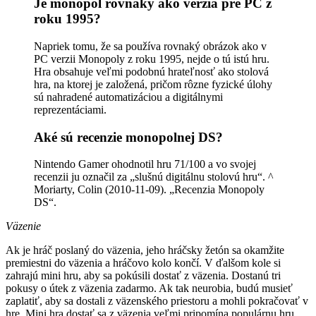
Je monopol rovnaký ako verzia pre PC z
roku 1995?
Napriek tomu, že sa používa rovnaký obrázok ako v
PC verzii Monopoly z roku 1995, nejde o tú istú hru.
Hra obsahuje veľmi podobnú hrateľnosť ako stolová
hra, na ktorej je založená, pričom rôzne fyzické úlohy
sú nahradené automatizáciou a digitálnymi
reprezentáciami.
Aké sú recenzie monopolnej DS?
Nintendo Gamer ohodnotil hru 71/100 a vo svojej
recenzii ju označil za „slušnú digitálnu stolovú hru“. ^
Moriarty, Colin (2010-11-09). „Recenzia Monopoly
DS“.
Väzenie
Ak je hráč poslaný do väzenia, jeho hráčsky žetón sa okamžite
premiestni do väzenia a hráčovo kolo končí. V ďalšom kole si
zahrajú mini hru, aby sa pokúsili dostať z väzenia. Dostanú tri
pokusy o útek z väzenia zadarmo. Ak tak neurobia, budú musieť
zaplatiť, aby sa dostali z väzenského priestoru a mohli pokračovať v
hre. Mini hra dostať sa z väzenia veľmi pripomína populárnu hru,