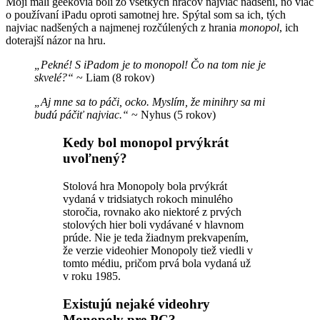
Moji malí geekovia boli zo všetkých hráčov najviac nadšení, no viac
o používaní iPadu oproti samotnej hre. Spýtal som sa ich, tých
najviac nadšených a najmenej rozčúlených z hrania
monopol
, ich
doterajší názor na hru.
„Pekné! S iPadom je to monopol! Čo na tom nie je
skvelé?“
~ Liam (8 rokov)
„Aj mne sa to páči, ocko. Myslím, že minihry sa mi
budú páčiť najviac.“
~ Nyhus (5 rokov)
Kedy bol monopol prvýkrát
uvoľnený?
Stolová hra Monopoly bola prvýkrát
vydaná v tridsiatych rokoch minulého
storočia, rovnako ako niektoré z prvých
stolových hier boli vydávané v hlavnom
prúde. Nie je teda žiadnym prekvapením,
že verzie videohier Monopoly tiež viedli v
tomto médiu, pričom prvá bola vydaná už
v roku 1985.
Existujú nejaké videohry
Monopoly pre PC?