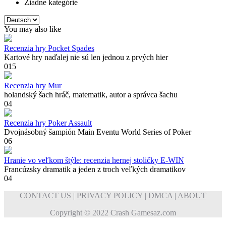
Žiadne kategórie
Vyberte
jazyk
You may also like
Recenzia hry Pocket Spades
Kartové hry naďalej nie sú len jednou z prvých hier
0
15
Recenzia hry Mur
holandský šach hráč, matematik, autor a správca šachu
0
4
Recenzia hry Poker Assault
Dvojnásobný šampión Main Eventu World Series of Poker
0
6
Hranie vo veľkom štýle: recenzia hernej stoličky E-WIN
Francúzsky dramatik a jeden z troch veľkých dramatikov
0
4
CONTACT US
|
PRIVACY POLICY
|
DMCA
|
ABOUT
Copyright © 2022 Crash Gamesaz.com