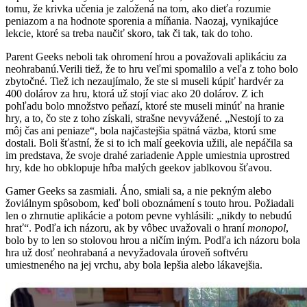
tomu, že krivka učenia je založená na tom, ako dieťa rozumie
peniazom a na hodnote sporenia a míňania. Naozaj, vynikajúce
lekcie, ktoré sa treba naučiť skoro, tak či tak, tak do toho.
Parent Geeks neboli tak ohromení hrou a považovali aplikáciu za
neohrabanú.Verili tiež, že to hru veľmi spomalilo a veľa z toho bolo
zbytočné. Tiež ich nezaujímalo, že ste si museli kúpiť hardvér za
400 dolárov za hru, ktorá už stojí viac ako 20 dolárov. Z ich
pohľadu bolo množstvo peňazí, ktoré ste museli minúť na hranie
hry, a to, čo ste z toho získali, strašne nevyvážené. „Nestojí to za
môj čas ani peniaze“, bola najčastejšia spätná väzba, ktorú sme
dostali. Boli šťastní, že si to ich malí geekovia užili, ale nepáčila sa
im predstava, že svoje drahé zariadenie Apple umiestnia uprostred
hry, kde ho obklopuje hŕba malých geekov jablkovou šťavou.
Gamer Geeks sa zasmiali. Áno, smiali sa, a nie pekným alebo
žoviálnym spôsobom, keď boli oboznámení s touto hrou. Požiadali
len o zhrnutie aplikácie a potom pevne vyhlásili: „nikdy to nebudú
hrať“. Podľa ich názoru, ak by vôbec uvažovali o hraní
monopol
,
bolo by to len so stolovou hrou a ničím iným. Podľa ich názoru bola
hra už dosť neohrabaná a nevyžadovala úroveň softvéru
umiestneného na jej vrchu, aby bola lepšia alebo lákavejšia.