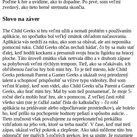
Poďme k hre a uvidíme, ako to dopadne. Po prvé, som veľmi
zvedavý, ako tieto herné stretnutia skončia.
Slovo na záver
The Child Geeks si hru veľmi užili a nemali problém s používaním
aplikácie, no spočiatku bol veľký zmätok ohľadom načasovania.
Aplikácia vás nedrží za ruku, ako som sa obával, ale ani neponúka
pomocnú ruku. Child Geeks občas nechali hádať, čo by sa malo stať
ďalej, keď hodili kockami a presunuli svoju hraciu figúrku na hracej
ploche. Táto úroveň zmätku však netrvala dlho a v druhom zápase
sa pohybovali veľmi rýchlym tempom. Tiež, ako sa očakávalo, ich
obľúbenou časťou hry boli mini hry. To je tiež miesto, kde Child
Geeks prekonali Parent a Gamer Geeks a ukázali svoj prirodzený
talent a schopnosť prispôsobiť sa výzve typu videohry. Bol som
veľmi šťastný, keď som videl, ako Child Geeks učia Parent a Gamer
Geeks, ako hrať mini hry. Mal by som tiež poznamenať, že moje 5-
ročné dieťa mohlo hrať hru, ale s pomocou. Z veľkej časti robil
všetko sám (nie je ťažké zadať čísla do kalkulačky – čo robí
aplikácia na pridávanie alebo odpočítavanie prostriedkov), ale bolelo
ho, keď prišlo na pochopenie hodnoty peňazí a spôsobu aukcie. .
Tieto zručnosti však považujeme za neprekonateľnú prekážku
vzhľadom na jeho vek, ktoré sa treba naučiť. V čase, keď mal tretí
zápas, ukázal veľký pokrok a zlepšenie. Ako takú môžeme túto hru
odporučiť pre malých 5-ročných geekov, len sa uistite, že rozumiete