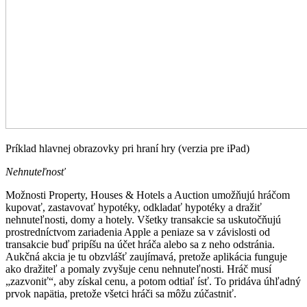
Príklad hlavnej obrazovky pri hraní hry (verzia pre iPad)
Nehnuteľnosť
Možnosti Property, Houses & Hotels a Auction umožňujú hráčom
kupovať, zastavovať hypotéky, odkladať hypotéky a dražiť
nehnuteľnosti, domy a hotely. Všetky transakcie sa uskutočňujú
prostredníctvom zariadenia Apple a peniaze sa v závislosti od
transakcie buď pripíšu na účet hráča alebo sa z neho odstránia.
Aukčná akcia je tu obzvlášť zaujímavá, pretože aplikácia funguje
ako dražiteľ a pomaly zvyšuje cenu nehnuteľnosti. Hráč musí
„zazvoniť“, aby získal cenu, a potom odtiaľ ísť. To pridáva úhľadný
prvok napätia, pretože všetci hráči sa môžu zúčastniť.