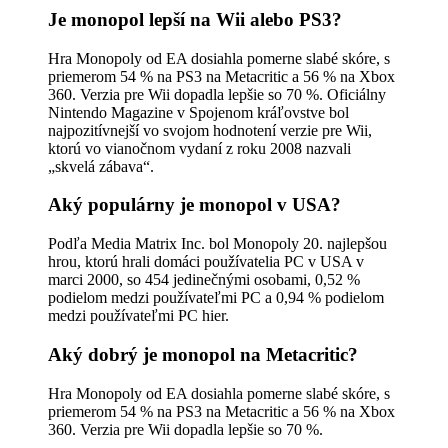
Je monopol lepší na Wii alebo PS3?
Hra Monopoly od EA dosiahla pomerne slabé skóre, s
priemerom 54 % na PS3 na Metacritic a 56 % na Xbox
360. Verzia pre Wii dopadla lepšie so 70 %. Oficiálny
Nintendo Magazine v Spojenom kráľovstve bol
najpozitívnejší vo svojom hodnotení verzie pre Wii,
ktorú vo vianočnom vydaní z roku 2008 nazvali
„skvelá zábava“.
Aký populárny je monopol v USA?
Podľa Media Matrix Inc. bol Monopoly 20. najlepšou
hrou, ktorú hrali domáci používatelia PC v USA v
marci 2000, so 454 jedinečnými osobami, 0,52 %
podielom medzi používateľmi PC a 0,94 % podielom
medzi používateľmi PC hier.
Aký dobrý je monopol na Metacritic?
Hra Monopoly od EA dosiahla pomerne slabé skóre, s
priemerom 54 % na PS3 na Metacritic a 56 % na Xbox
360. Verzia pre Wii dopadla lepšie so 70 %.