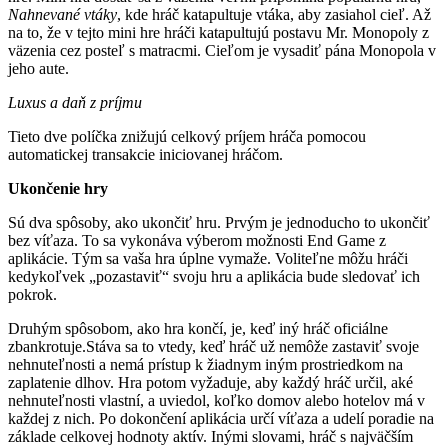
Nahnevané vtáky
, kde hráč katapultuje vtáka, aby zasiahol cieľ. Až
na to, že v tejto mini hre hráči katapultujú postavu Mr. Monopoly z
väzenia cez posteľ s matracmi. Cieľom je vysadiť pána Monopola v
jeho aute.
Luxus a daň z príjmu
Tieto dve políčka znižujú celkový príjem hráča pomocou
automatickej transakcie iniciovanej hráčom.
Ukončenie hry
Sú dva spôsoby, ako ukončiť hru. Prvým je jednoducho to ukončiť
bez víťaza. To sa vykonáva výberom možnosti End Game z
aplikácie. Tým sa vaša hra úplne vymaže. Voliteľne môžu hráči
kedykoľvek „pozastaviť“ svoju hru a aplikácia bude sledovať ich
pokrok.
Druhým spôsobom, ako hra končí, je, keď iný hráč oficiálne
zbankrotuje.Stáva sa to vtedy, keď hráč už nemôže zastaviť svoje
nehnuteľnosti a nemá prístup k žiadnym iným prostriedkom na
zaplatenie dlhov. Hra potom vyžaduje, aby každý hráč určil, aké
nehnuteľnosti vlastní, a uviedol, koľko domov alebo hotelov má v
každej z nich. Po dokončení aplikácia určí víťaza a udelí poradie na
základe celkovej hodnoty aktív. Inými slovami, hráč s najväčším