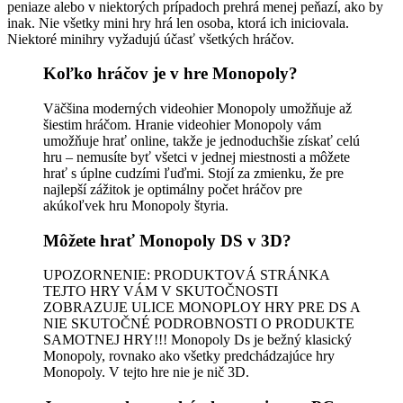
peniaze alebo v niektorých prípadoch prehrá menej peňazí, ako by
inak. Nie všetky mini hry hrá len osoba, ktorá ich iniciovala.
Niektoré minihry vyžadujú účasť všetkých hráčov.
Koľko hráčov je v hre Monopoly?
Väčšina moderných videohier Monopoly umožňuje až
šiestim hráčom. Hranie videohier Monopoly vám
umožňuje hrať online, takže je jednoduchšie získať celú
hru – nemusíte byť všetci v jednej miestnosti a môžete
hrať s úplne cudzími ľuďmi. Stojí za zmienku, že pre
najlepší zážitok je optimálny počet hráčov pre
akúkoľvek hru Monopoly štyria.
Môžete hrať Monopoly DS v 3D?
UPOZORNENIE: PRODUKTOVÁ STRÁNKA
TEJTO HRY VÁM V SKUTOČNOSTI
ZOBRAZUJE ULICE MONOPLOY HRY PRE DS A
NIE SKUTOČNÉ PODROBNOSTI O PRODUKTE
SAMOTNEJ HRY!!! Monopoly Ds je bežný klasický
Monopoly, rovnako ako všetky predchádzajúce hry
Monopoly. V tejto hre nie je nič 3D.