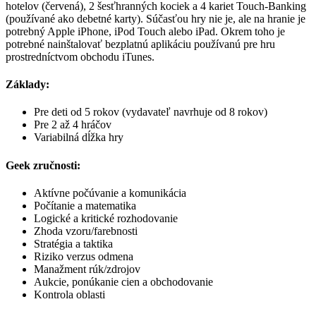
hotelov (červená), 2 šesťhranných kociek a 4 kariet Touch-Banking
(používané ako debetné karty). Súčasťou hry nie je, ale na hranie je
potrebný Apple iPhone, iPod Touch alebo iPad. Okrem toho je
potrebné nainštalovať bezplatnú aplikáciu používanú pre hru
prostredníctvom obchodu iTunes.
Základy:
Pre deti od 5 rokov (vydavateľ navrhuje od 8 rokov)
Pre 2 až 4 hráčov
Variabilná dĺžka hry
Geek zručnosti:
Aktívne počúvanie a komunikácia
Počítanie a matematika
Logické a kritické rozhodovanie
Zhoda vzoru/farebnosti
Stratégia a taktika
Riziko verzus odmena
Manažment rúk/zdrojov
Aukcie, ponúkanie cien a obchodovanie
Kontrola oblasti