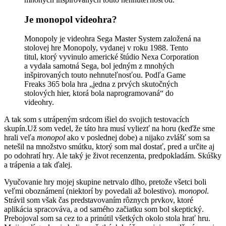
Je monopol videohra?
Monopoly je videohra Sega Master System založená na
stolovej hre Monopoly, vydanej v roku 1988. Tento
titul, ktorý vyvinulo americké štúdio Nexa Corporation
a vydala samotná Sega, bol jedným z mnohých
inšpirovaných touto nehnuteľnosťou. Podľa Game
Freaks 365 bola hra „jedna z prvých skutočných
stolových hier, ktorá bola naprogramovaná“ do
videohry.
A tak som s utrápeným srdcom išiel do svojich testovacích
skupín.Už som vedel, že táto hra musí vyliezť na horu (keďže sme
hrali veľa
monopol
ako v poslednej dobe) a nijako zvlášť som sa
netešil na množstvo smútku, ktorý som mal dostať, pred a určite aj
po odohratí hry. Ale taký je život recenzenta, predpokladám. Skúšky
a trápenia a tak ďalej.
Vyučovanie hry mojej skupine netrvalo dlho, pretože všetci boli
veľmi oboznámení (niektorí by povedali až bolestivo).
monopol
.
Strávil som však čas predstavovaním rôznych prvkov, ktoré
aplikácia spracováva, a od samého začiatku som bol skeptický.
Prebojoval som sa cez to a prinútil všetkých okolo stola hrať hru.