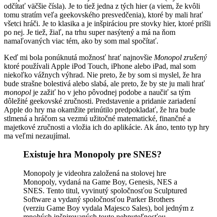
odčítať väčšie čísla). Je to tiež jedna z tých hier (a viem, že kvôli
tomu stratím veľa geekovského presvedčenia), ktoré by mali hrať
všetci hráči. Je to klasika a je inšpiráciou pre stovky hier, ktoré prišli
po nej. Je tiež, žiaľ, na trhu super nasýtený a má na ňom
namaľovaných viac tém, ako by som mal spočítať.
Keď mi bola ponúknutá možnosť hrať najnovšie
Monopol zrušený
ktoré používali Apple iPod Touch, iPhone alebo iPad, mal som
niekoľko vážnych výhrad. Nie preto, že by som si myslel, že hra
bude strašne bolestivá alebo slabá, ale preto, že by ste ju mali hrať
monopol
je zažiť ho v jeho pôvodnej podobe a naučiť sa tým
dôležité geekovské zručnosti. Predstavenie a pridanie zariadení
Apple do hry ma okamžite prinútilo predpokladať, že hra bude
stlmená a hráčom sa vezmú užitočné matematické, finančné a
majetkové zručnosti a vložia ich do aplikácie. Ak áno, tento typ hry
ma veľmi nezaujímal.
Existuje hra Monopoly pre SNES?
Monopoly je videohra založená na stolovej hre
Monopoly, vydaná na Game Boy, Genesis, NES a
SNES. Tento titul, vyvinutý spoločnosťou Sculptured
Software a vydaný spoločnosťou Parker Brothers
(verziu Game Boy vydala Majesco Sales), bol jedným z
mnohých inšpirovaných touto nehnuteľnosťou.