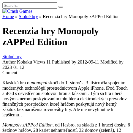
Skip
Search
to
for:
content
Home
»
Stolné hry
»
Recenzia hry Monopoly zAPPed Edition
Recenzia hry Monopoly
zAPPed Edition
Stolné hry
Author
Kohaku
Views
11
Published by
2012-09-11
Modified by
2023-01-12
Content
Klasická hra o
monopol
skočí do 1. storočia 3. tisícročia spojením
moderných technológií prostredníctvom Apple iPhone, iPod Touch
a iPad s osvedčenou stolovou hrou a kúskami. Tým sa hra uberá
novým smerom poskytovaním minihier a elektronických prevodov
finančných prostriedkov, ktoré hráčom poskytujú nový herný
zážitok bez narušenia rovnováhy hry. Ale nie nevyhnutne k
lepšiemu…
Monopoly zAPPed Edition
, od Hasbro, sa skladá z 1 hracej dosky, 6
žetónov hráčov, 28 kariet nehnuteľností, 32 domov (zelená), 12