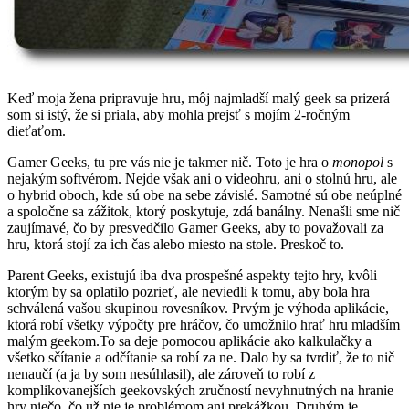
Keď moja žena pripravuje hru, môj najmladší malý geek sa prizerá –
som si istý, že si priala, aby mohla prejsť s mojím 2-ročným
dieťaťom.
Gamer Geeks, tu pre vás nie je takmer nič. Toto je hra o
monopol
s
nejakým softvérom. Nejde však ani o videohru, ani o stolnú hru, ale
o hybrid oboch, kde sú obe na sebe závislé. Samotné sú obe neúplné
a spoločne sa zážitok, ktorý poskytuje, zdá banálny. Nenašli sme nič
zaujímavé, čo by presvedčilo Gamer Geeks, aby to považovali za
hru, ktorá stojí za ich čas alebo miesto na stole. Preskoč to.
Parent Geeks, existujú iba dva prospešné aspekty tejto hry, kvôli
ktorým by sa oplatilo pozrieť, ale neviedli k tomu, aby bola hra
schválená vašou skupinou rovesníkov. Prvým je výhoda aplikácie,
ktorá robí všetky výpočty pre hráčov, čo umožnilo hrať hru mladším
malým geekom.To sa deje pomocou aplikácie ako kalkulačky a
všetko sčítanie a odčítanie sa robí za ne. Dalo by sa tvrdiť, že to nič
nenaučí (a ja by som nesúhlasil), ale zároveň to robí z
komplikovanejších geekovských zručností nevyhnutných na hranie
hry niečo, čo už nie je problémom ani prekážkou. Druhým je