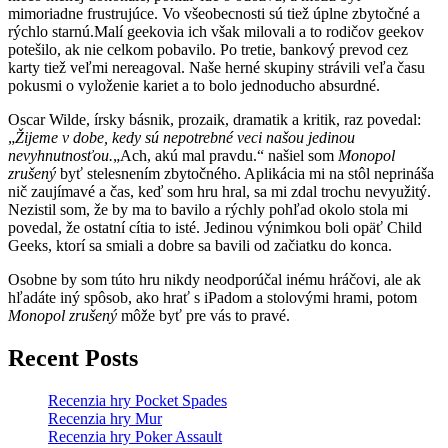
mimoriadne frustrujúce. Vo všeobecnosti sú tiež úplne zbytočné a
rýchlo starnú.Malí geekovia ich však milovali a to rodičov geekov
potešilo, ak nie celkom pobavilo. Po tretie, bankový prevod cez
karty tiež veľmi nereagoval. Naše herné skupiny strávili veľa času
pokusmi o vyloženie kariet a to bolo jednoducho absurdné.
Oscar Wilde, írsky básnik, prozaik, dramatik a kritik, raz povedal:
„
Žijeme v dobe, kedy sú nepotrebné veci našou jedinou
nevyhnutnosťou.
„Ach, akú mal pravdu.“ našiel som
Monopol
zrušený
byť stelesnením zbytočného. Aplikácia mi na stôl neprináša
nič zaujímavé a čas, keď som hru hral, ​​sa mi zdal trochu nevyužitý.
Nezistil som, že by ma to bavilo a rýchly pohľad okolo stola mi
povedal, že ostatní cítia to isté. Jedinou výnimkou boli opäť Child
Geeks, ktorí sa smiali a dobre sa bavili od začiatku do konca.
Osobne by som túto hru nikdy neodporúčal inému hráčovi, ale ak
hľadáte iný spôsob, ako hrať s iPadom a stolovými hrami, potom
Monopol zrušený
môže byť pre vás to pravé.
Recent Posts
Recenzia hry Pocket Spades
Recenzia hry Mur
Recenzia hry Poker Assault