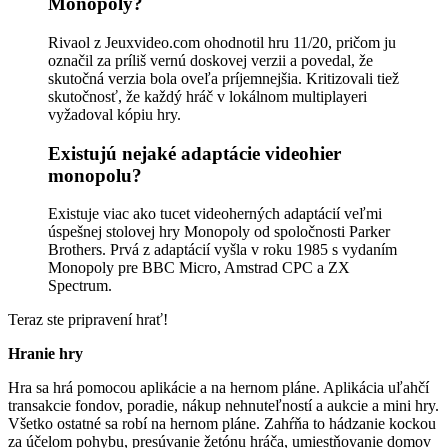
Monopoly?
Rivaol z Jeuxvideo.com ohodnotil hru 11/20, pričom ju
označil za príliš vernú doskovej verzii a povedal, že
skutočná verzia bola oveľa príjemnejšia. Kritizovali tiež
skutočnosť, že každý hráč v lokálnom multiplayeri
vyžadoval kópiu hry.
Existujú nejaké adaptácie videohier
monopolu?
Existuje viac ako tucet videoherných adaptácií veľmi
úspešnej stolovej hry Monopoly od spoločnosti Parker
Brothers. Prvá z adaptácií vyšla v roku 1985 s vydaním
Monopoly pre BBC Micro, Amstrad CPC a ZX
Spectrum.
Teraz ste pripravení hrať!
Hranie hry
Hra sa hrá pomocou aplikácie a na hernom pláne. Aplikácia uľahčí
transakcie fondov, poradie, nákup nehnuteľností a aukcie a mini hry.
Všetko ostatné sa robí na hernom pláne. Zahŕňa to hádzanie kockou
za účelom pohybu, presúvanie žetónu hráča, umiestňovanie domov