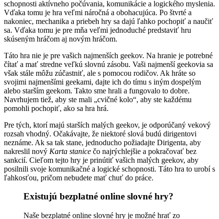
schopnosti aktívneho počúvania, komunikácie a logického myslenia.
Vďaka tomu je hra veľmi náročná a obohacujúca. Po štvrté a
nakoniec, mechanika a priebeh hry sa dajú ľahko pochopiť a naučiť
sa. Vďaka tomu je pre mňa veľmi jednoduché predstaviť hru
skúseným hráčom aj novým hráčom.
Táto hra nie je pre vašich najmenších geekov. Na hranie je potrebné
čítať a mať stredne veľkú slovnú zásobu. Vaši najmenší geekovia sa
však stále môžu zúčastniť, ale s pomocou rodičov. Ak hráte so
svojimi najmenšími geekami, dajte ich do tímu s iným dospelým
alebo starším geekom. Takto sme hrali a fungovalo to dobre.
Navrhujem tiež, aby ste mali „cvičné kolo“, aby ste každému
pomohli pochopiť, ako sa hra hrá.
Pre tých, ktorí majú starších malých geekov, je odporúčaný vekový
rozsah vhodný. Očakávajte, že niektoré slová budú dirigentovi
neznáme. Ak sa tak stane, jednoducho požiadajte Dirigenta, aby
nakreslil nový
Karta stanice
čo najrýchlejšie a pokračovať bez
sankcií. Cieľom tejto hry je prinútiť vašich malých geekov, aby
posilnili svoje komunikačné a logické schopnosti. Táto hra to urobí s
ľahkosťou, pričom nebudete mať chuť do práce.
Existujú bezplatné online slovné hry?
Naše bezplatné online slovné hry je možné hrať zo