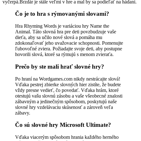
vyčerpá.Brzdár je stále veľmi v hre a mal by sa podieľať na hádaní.
Čo je to hra s rýmovanými slovami?
Hra Rhyming Words je variáciou hry Name the
Animal. Táto slovná hra pre deti povzbudzuje vaše
dieťa, aby sa učilo nové slová a pomáha mu
zdokonaľovať jeho uvažovacie schopnosti. Pomenujte
ľubovoľné zviera. Požiadajte svoje deti, aby postupne
hovorili slová, ktoré sa rýmujú s menom zvieraťa.
Prečo by ste mali hrať slovné hry?
Po hraní na Wordgames.com nikdy nestrácajte slová!
Vďaka pestrej zbierke slovných hier zistíte, že budete
vždy presne vedieť, čo povedať. Vďaka hrám, ktoré
otestujú vašu slovnú zásobu a vaše všeobecné znalosti
zábavným a jedinečným spôsobom, poskytujú naše
slovné hry vzdelávaciu skúsenosť a zároveň veľa
zábavy.
Čo sú slovné hry Microsoft Ultimate?
Vďaka viacerým spôsobom hrania každého herného