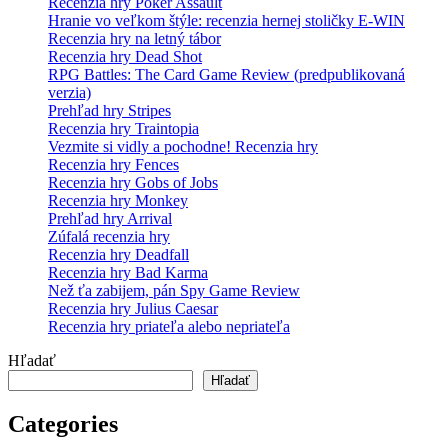
Recenzia hry Poker Assault
Hranie vo veľkom štýle: recenzia hernej stoličky E-WIN
Recenzia hry na letný tábor
Recenzia hry Dead Shot
RPG Battles: The Card Game Review (predpublikovaná
verzia)
Prehľad hry Stripes
Recenzia hry Traintopia
Vezmite si vidly a pochodne! Recenzia hry
Recenzia hry Fences
Recenzia hry Gobs of Jobs
Recenzia hry Monkey
Prehľad hry Arrival
Zúfalá recenzia hry
Recenzia hry Deadfall
Recenzia hry Bad Karma
Než ťa zabijem, pán Spy Game Review
Recenzia hry Julius Caesar
Recenzia hry priateľa alebo nepriateľa
Hľadať
Hľadať
Categories