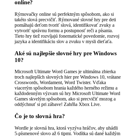
online?
Rýmovačky online sú perfektným spôsobom, ako si
takéto slová precvičiť. Rýmované slovné hry pre deti
pomáhajú deťom tvoriť slová, identifikovať zvuky a
vytvoriť správnu formu a postupnosť reči a písania.
Tieto hry tiež rozvíjajú fonematické povedomie, rozvoj
jazyka a identifikáciu slov a zvuku v mysli dieťaťa.
Aké sú najlepšie slovné hry pre Windows
10?
Microsoft Ultimate Word Games je ultimátna zbierka
troch najlepších slovných hier pre Windows 10, vrátane
Crosswords, Wordament, Word Twister. Vďaka
viacerým spôsobom hrania každého herného režimu a
každodenným výzvam sú hry Microsoft Ultimate Word
Games skvelým spôsobom, ako si precvičiť mozog a
oddýchnuť si pri zábave! Zahŕňa Xbox Live.
Čo je to slovná hra?
Wordle je slovná hra, ktorá vyzýva hráčov, aby uhádli
5-písmenové slovo až 6 tipmi. Vodítka sú dané každým