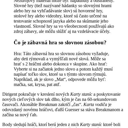
Nezdrojový materiál môže byť napadnutý a odstránený.
Slovné hry (tiež nazývané hádanky so slovnými hrami
alebo hry na vyhľadávanie slov) sú hovorené hry,
stolové hry alebo videohry, ktoré sú často určené na
testovanie schopností jazyka alebo na skúmanie jeho
vlastností. Slovné hry sa vo všeobecnosti používajú ako
zdroj zábavy, ale môžu slúžiť aj na vzdelávacie účely.
Čo je zábavná hra so slovnou zásobou?
Hra: Táto zábavná hra so slovnou zásobou vyžaduje,
aby deti rýmovali a vymýšľali nové slová. Môže sa
hrať s 2 hráčmi alebo dokonca v skupine. Ako hrať:
Vyberte si na začiatok jedno slovo a potom každý musí
napísať toľko slov, ktoré sa s týmto slovom rýmujú.
Napríklad, ak je slovo „Mat“, odpovede môžu byť:
mačka, sat, krysa, pat atď.
Dirigent pokračuje v kreslení nových
Karty staníc
a poskytovanie
nových cieľových slov tak dlho, kým je čas na 60-sekundovom
časovači. Akonáhle Breakman zakričí „čas“.
Karta vodiča
je
odovzdaný novému hráčovi, ďalší Guesser sa stáva Breakmanom a
začína sa nový ťah.
Body sledujú hráči, ktorí berú jeden z nich
Karty staníc
ktoré boli