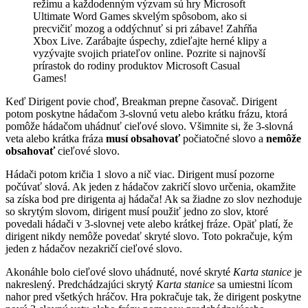
režimu a každodenným výzvam sú hry Microsoft
Ultimate Word Games skvelým spôsobom, ako si
precvičiť mozog a oddýchnuť si pri zábave! Zahŕňa
Xbox Live. Zarábajte úspechy, zdieľajte herné klipy a
vyzývajte svojich priateľov online. Pozrite si najnovší
prírastok do rodiny produktov Microsoft Casual
Games!
Keď Dirigent povie choď, Breakman prepne časovač. Dirigent
potom poskytne hádačom 3-slovnú vetu alebo krátku frázu, ktorá
pomôže hádačom uhádnuť cieľové slovo. Všimnite si, že 3-slovná
veta alebo krátka fráza
musí obsahovať
počiatočné slovo a
nemôže
obsahovať
cieľové slovo.
Hádači potom kričia 1 slovo a nič viac. Dirigent musí pozorne
počúvať slová. Ak jeden z hádačov zakričí slovo určenia, okamžite
sa získa bod pre dirigenta aj hádača! Ak sa žiadne zo slov nezhoduje
so skrytým slovom, dirigent musí použiť jedno zo slov, ktoré
povedali hádači v 3-slovnej vete alebo krátkej fráze. Opäť platí, že
dirigent nikdy nemôže povedať skryté slovo. Toto pokračuje, kým
jeden z hádačov nezakričí cieľové slovo.
Akonáhle bolo cieľové slovo uhádnuté, nové skryté
Karta stanice
je
nakreslený. Predchádzajúci skrytý
Karta stanice
sa umiestni lícom
nahor pred všetkých hráčov. Hra pokračuje tak, že dirigent poskytne