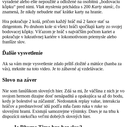
vyradené alebo ešte nepoužité a odložené na osobitnú „bodovaciu
kôpku“ pred nimi.
Vlak myslenia
prichádza s 200
Karty staníc
, čo
znamená, že nikdy nebudete mať krátke karty na hranie.
Hra pokračuje 2 kolá, pričom každý hráč má 2 šance stať sa
dirigentom. Po druhom kole si všetci hráči spočítajú karty zo svojej
bodovacej kôpky. Víťazom je hráč s najväčším počtom kariet a
pokračuje v lukratívnej kariére v lokomotívnom priemysle alebo
franšíze slov.
Ďalšie vysvetlenie
Ak sa vám moje vysvetlenie zdalo príliš zložité a mätúce (hanba za
vás), mrknite na toto video. Je to zábavné aj vzdelávacie.
Slovo na záver
Nie som fanúšikom slovných hier. Zdá sa mi, že väčšina z nich je vo
svojom hernom dizajne dosť nenápaditá a opakujúca sa až do bodu,
kedy je bolestivé sa zúčastniť. Nedostatok replay value, interakcia
hráčov a predstavivosť idú podľa mňa často ruka v ruke so
slovnými hrami. Existujú samozrejme výnimky. Dnes je na trhu k
dispozícii niekoľko veľmi dobrých slovných hier.