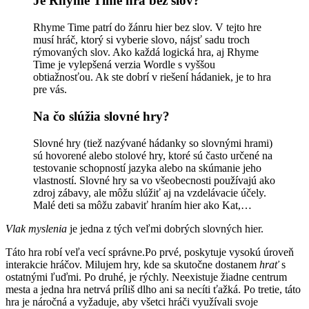
Je Rhyme Time hra bez slov?
Rhyme Time patrí do žánru hier bez slov. V tejto hre
musí hráč, ktorý si vyberie slovo, nájsť sadu troch
rýmovaných slov. Ako každá logická hra, aj Rhyme
Time je vylepšená verzia Wordle s vyššou
obtiažnosťou. Ak ste dobrí v riešení hádaniek, je to hra
pre vás.
Na čo slúžia slovné hry?
Slovné hry (tiež nazývané hádanky so slovnými hrami)
sú hovorené alebo stolové hry, ktoré sú často určené na
testovanie schopností jazyka alebo na skúmanie jeho
vlastností. Slovné hry sa vo všeobecnosti používajú ako
zdroj zábavy, ale môžu slúžiť aj na vzdelávacie účely.
Malé deti sa môžu zabaviť hraním hier ako Kat,…
Vlak myslenia
je jedna z tých veľmi dobrých slovných hier.
Táto hra robí veľa vecí správne.Po prvé, poskytuje vysokú úroveň
interakcie hráčov. Milujem hry, kde sa skutočne dostanem
hrať
s
ostatnými ľuďmi. Po druhé, je rýchly. Neexistuje žiadne centrum
mesta a jedna hra netrvá príliš dlho ani sa necíti ťažká. Po tretie, táto
hra je náročná a vyžaduje, aby všetci hráči využívali svoje