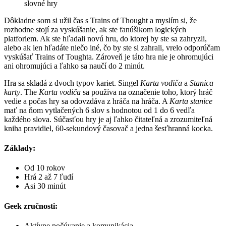
slovné hry
Dôkladne som si užil čas s Trains of Thought a myslím si, že
rozhodne stojí za vyskúšanie, ak ste fanúšikom logických
platforiem. Ak ste hľadali novú hru, do ktorej by ste sa zahryzli,
alebo ak len hľadáte niečo iné, čo by ste si zahrali, vrelo odporúčam
vyskúšať Trains of Toughta. Zároveň je táto hra nie je ohromujúci
ani ohromujúci a ľahko sa naučí do 2 minút.
Hra sa skladá z dvoch typov kariet. Singel
Karta vodiča
a
Stanica
karty
. The
Karta vodiča
sa používa na označenie toho, ktorý hráč
vedie a počas hry sa odovzdáva z hráča na hráča. A
Karta stanice
mať na ňom vytlačených 6 slov s hodnotou od 1 do 6 vedľa
každého slova. Súčasťou hry je aj ľahko čitateľná a zrozumiteľná
kniha pravidiel, 60-sekundový časovač a jedna šesťhranná kocka.
Základy:
Od 10 rokov
Hrá 2 až 7 ľudí
Asi 30 minút
Geek zručnosti:
Aktívne počúvanie a komunikácia