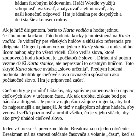
hádam farebným kódovaním. Hráči Wordle využijú
schopnosť uvažovať, analyzovať a eliminovať, aby
našli konečnú odpoveď. Hra je ideálna pre dospelých a
deti staršie ako osem rokov.
Ak je hráč dirigentom, berie to
Karta vodiča
a hodte jednou
šesťhrannou kockou. Táto hodnota kocky je umiestnená na
Karta
vodiča
. Je viditeľný pre všetkých hráčov a slúži ako referencia pre
dirigenta. Dirigent potom vezme jeden z
Karty staníc
a umiestni ho
lícom nahor, aby ho všetci videli. Číslo vedľa slova, ktoré
zodpovedá hodu kockou, je „počiatočné slovo“. Dirigent si potom
vezme ďalší
Karta stanice
, ale neprezradí to ostatným hráčom. Toto
skryté
Karta stanice
uvádza „slovo určenia“. Predtým hodená
hodnota identifikuje cieľové slovo rovnakým spôsobom ako
počiatočné slovo. Hra je pripravená začať.
Cieľom hry je prinútiť hádačov, aby správne pomenovali čo najviac
cieľových slov v určenom čase.
.
Ak tak urobíte, získate bod pre
hádača a dirigenta. Je preto v najlepšom záujme dirigenta, aby bol
čo najpresnejší a najjasnejší. Je tiež v najlepšom záujme hádača, aby
venoval veľkú pozornosť a urobil všetko, čo je v jeho silách, aby
ako prvý uhádol cieľové slovo.
Jeden z Guesser’s prevezme úlohu Breakmana na jedno otočenie.
Breakman má na starosti otáčanie časovača a volanie „času“, keď sa