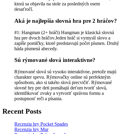
ktorá sa objavila na stole za posledných osem
desaťročí.
Aká je najlepšia slovná hra pre 2 hráčov?
#1: Hangman (2+ hráči) Hangman je klasická slovná
hra pre dvoch hráčov.Jeden hráč si vymyslí slovo a
zapíše pomlčky, ktoré predstavujú počet písmen. Druhý
háda písmená abecedy.
Sú rýmované slová interaktívne?
Rýmované slová sú vysoko interaktívne, pretože majú
charakter spevu. Rýmovačky online sú perfektným
spôsobom, ako si takéto slová precvičiť. Rýmované
slovné hry pre deti pomáhajú deťom tvoriť slová,
identifikovať zvuky a vytvoriť správnu formu a
postupnosť reči a písania.
Recent Posts
Recenzia hry Pocket Spades
Recenzia hry Mur