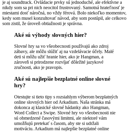
je aj soundtrack. Ovládacie prvky sú jednoduché, ale efektívne a
nikdy som sa pri nich neocitol frustrovaný. Samotná hrateľnosť je
miestami dosť náročná, no vždy férová. Bolo niekoľko momentov,
kedy som musel konzultovať návod, aby som postúpil, ale celkovo
som zistil, že úroveň obtiažnosti je správna.
Aké sú výhody slovných hier?
Slovné hry sa vo všeobecnosti používajú ako zdroj
zábavy, ale môžu slúžiť aj na vzdelávacie účely. Malé
deti si môžu užiť hranie hier, ako je Hangman, a
zároveň si prirodzene rozvíjať dôležité jazykové
zručnosti, ako je pravopis.
Aké sú najlepšie bezplatné online slovné
hry?
Otestujte si tieto tipy s rozsiahlym výberom bezplatných
online slovných hier od Arkadium. Naša stránka má
dokonca aj klasické slovné hádanky ako Hangman,
Word Collect a Swipe. Slovné hry vo všeobecnosti nie
sú obmedzené časovými limitmi, ale niektoré vám
umožňujú pretekať s časom, aby ste si udržali
motiváciu. Arkadium má najlepšie bezplatné online