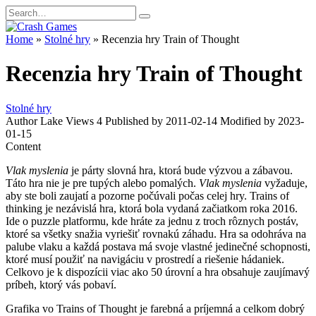
Skip
Search
to
for:
content
Home
»
Stolné hry
»
Recenzia hry Train of Thought
Recenzia hry Train of Thought
Stolné hry
Author
Lake
Views
4
Published by
2011-02-14
Modified by
2023-
01-15
Content
Vlak myslenia
je párty slovná hra, ktorá bude výzvou a zábavou.
Táto hra nie je pre tupých alebo pomalých.
Vlak myslenia
vyžaduje,
aby ste boli zaujatí a pozorne počúvali počas celej hry. Trains of
thinking je nezávislá hra, ktorá bola vydaná začiatkom roka 2016.
Ide o puzzle platformu, kde hráte za jednu z troch rôznych postáv,
ktoré sa všetky snažia vyriešiť rovnakú záhadu. Hra sa odohráva na
palube vlaku a každá postava má svoje vlastné jedinečné schopnosti,
ktoré musí použiť na navigáciu v prostredí a riešenie hádaniek.
Celkovo je k dispozícii viac ako 50 úrovní a hra obsahuje zaujímavý
príbeh, ktorý vás pobaví.
Grafika vo Trains of Thought je farebná a príjemná a celkom dobrý