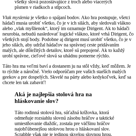
všetky slová pozostávajúce z troch alebo viacerých
písmen v riadkoch a stĺpcoch.
Vlak myslenia
je všetko o spájaní bodov. Ako hra postupuje, všetci
hádači musia urobiť všetko, čo je v ich silách, aby sledovali vlákno
alebo „vlak myšlienok“, ktorý im oznamuje Dirigent. Ak to hádači
neurobia, nebudú nasledovať logické vlákno, ktoré vrhá Dirigent, čo
všetkých stojí body. Podobne aj dirigent musí urobiť všetko, čo je v
jeho silách, aby udržal hádačov na správnej ceste pridávaním
malých, ale dôležitých detailov, ktoré sú prepojené. Ak to každý
urobí správne, cieľové slová sa uhádnu pomerne rýchlo.
Táto hra ma veľmi baví a dostanem ju na stôl vždy, keď môžem. Je
to rýchle a náročné. Vrelo odporúčam pre vašich starších malých
geekov a pre dospelých. Skvelé na párty alebo kedykoľvek, keď sa
chcete len tak zabaviť!
Aká je najlepšia stolová hra na
hláskovanie slov?
Táto rodinná stolová hra, súťažná krížovka, ktorá
odmeňuje rozsiahlu slovnú zásobu hráčov a taktické
umiestňovanie dlaždíc, zostala pre väčšinu hráčov
najobľúbenejšou stolovou hrou o hláskovaní slov.
Scrabble však nie je jedinou skvelou slovnou hrou,