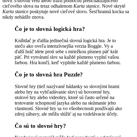
novú 3-slovnú vetu alebo frázu pomocou predchádzajúceho
cieľového slova na teraz odhalenom
Karta stanice
. Nové skryté
Karta stanice
poskytuje nové cieľové slovo. Šesťhranná kocka sa
nikdy nehádže znova.
Čo je to slovná logická hra?
Kníhtlač je ďalšia jedinečná slovná logická hra. Je to
niečo ako oveľa intenzívnejšia verzia Boggle. Vy a
ďalší hráč idete proti sebe s mriežkou písmen päť krát
päť. Pri vytváraní slov sa každé písmeno vyplní vašou
farbou. Hra končí, keď vyplníte každé písmeno farbou.
Čo je to slovná hra Puzzle?
Slovné hry (tiež nazývané hádanky so slovnými hrami
alebo hry na vyhľadávanie slov) sú hovorené hry,
stolové hry alebo videohry, ktoré sú často určené na
testovanie schopností jazyka alebo na skúmanie jeho
vlastností. Slovné hry sa vo všeobecnosti používajú ako
zdroj zábavy, ale môžu slúžiť aj na vzdelávacie účely.
Čo sú to slovné hry?