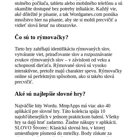
stolného počítača, tabletu alebo mobilného telefónu a sú
okamžite dostupné bez potreby inštalácie. Každý vie,
aké dôležité je písanie, a tak Wordgames.com ponúka
množstvo hier na písanie, aby ste si mohli precvičiť a
vidieť slová lietať na obrazovke.
Čo sú to rýmovačky?
Tieto hry zahŕňajú identifikáciu rýmovaných slov,
vytváranie viet, priraďovanie slov a rozpoznávanie
zvukov rýmovaných slov – v závislosti od veku a
schopností dieťaťa. Rýmované slová sú vysoko
interaktívne, pretože majú charakter spevu. Rýmovačky
online sú perfektným spôsobom, ako si takéto slová
precvičiť.
Aké sú najlepšie slovné hry?
Najväčšie hity Wordu. MmpApps má viac ako 40
aplikácií pre slovné hry. Táto kolekcia spája 10
najobľúbenejších v jednom praktickom balení. Všetky
hry sa dajú hrať zadarmo. Žiadne nákupy v aplikácii.
SLOVO Štvorec: Klasická slovná hra, v ktorej
umiestňujete písmená do mriežky. Body získate za