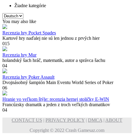
Žiadne kategórie
Vyberte
jazyk
You may also like
Recenzia hry Pocket Spades
Kartové hry naďalej nie sú len jednou z prvých hier
0
15
Recenzia hry Mur
holandský šach hráč, matematik, autor a správca šachu
0
4
Recenzia hry Poker Assault
Dvojnásobný šampión Main Eventu World Series of Poker
0
6
Hranie vo veľkom štýle: recenzia hernej stoličky E-WIN
Francúzsky dramatik a jeden z troch veľkých dramatikov
0
4
CONTACT US
|
PRIVACY POLICY
|
DMCA
|
ABOUT
Copyright © 2022 Crash Gamesaz.com