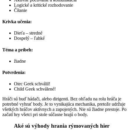
Logické a kritické rozhodovanie
Čítanie
Krivka učenia:
Dieťa – stredné
Dospelý – ľahké
Téma a príbeh:
žiadne
Potvrdenia:
Otec Geek schválil!
Child Geek schválené!
Hráči sú buď hádači, alebo dirigenti. Bez ohľadu na rolu hráča je
potrebné vyhrať body. Je to vynikajúca mechanika, pretože udržuje
všetkých hráčov aktívnych a zapojených. Nie sú žiadne prestoje. Po
začatí hry všetci pri stole súčasne hrajú o body.
Aké sú výhody hrania rýmovaných hier