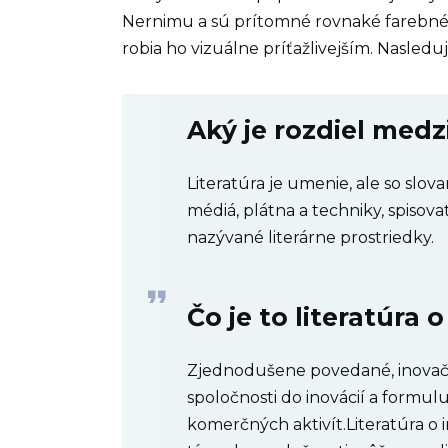
Nernimu a sú prítomné rovnaké farebné i
robia ho vizuálne príťažlivejším. Nasled
Aký je rozdiel medz
Literatúra je umenie, ale so slov
médiá, plátna a techniky, spisova
nazývané literárne prostriedky.
Čo je to literatúra 
Zjednodušene povedané, inovačná 
spoločnosti do inovácií a formu
komerčných aktivít.Literatúra o