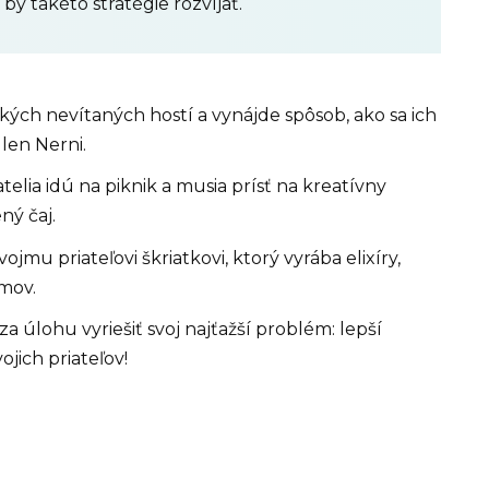
by takéto stratégie rozvíjať.
kých nevítaných hostí a vynájde spôsob, ako sa ich
 len Nerni.
iatelia idú na piknik a musia prísť na kreatívny
ný čaj.
jmu priateľovi škriatkovi, ktorý vyrába elixíry,
omov.
 za úlohu vyriešiť svoj najťažší problém: lepší
jich priateľov!