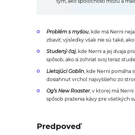
tým, ako spoločnosti môžu a mali 
Problém s myšou
, kde má Nerni neja
zbaviť; výsledky však nie sú také, ako
Studený čaj
, kde Nerni a jej dvaja pr
spôsob, ako si zohriať svoj teraz stude
Lietajúci Goblin
, kde Nerni pomáha svo
dosiahnuť vrchol najvyššieho zo str
Og’s New Roaster
, v ktorej má Nerni
spôsob praženia kávy pre všetkých svo
Predpoveď