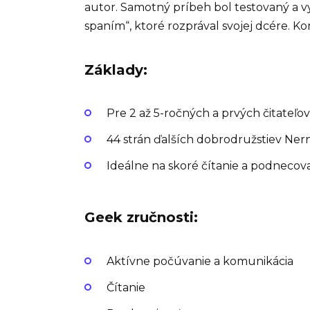
autor. Samotný príbeh bol testovaný a
spaním“, ktoré rozprával svojej dcére. 
Základy:
Pre 2 až 5-ročných a prvých čitateľov (
44 strán ďalších dobrodružstiev Nerni
Ideálne na skoré čítanie a podnecova
Geek zručnosti:
Aktívne počúvanie a komunikácia
Čítanie