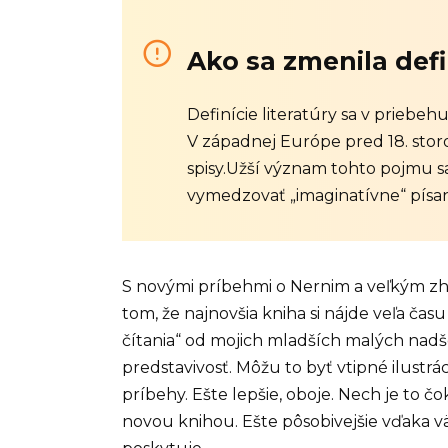
Ako sa zmenila defi
Definície literatúry sa v priebehu
V západnej Európe pred 18. storo
spisy.Užší význam tohto pojmu s
vymedzovať „imaginatívne“ písan
S novými príbehmi o Nernim a veľkým 
tom, že najnovšia kniha si nájde veľa čas
čítania“ od mojich mladších malých nadše
predstavivosť. Môžu to byť vtipné ilustr
príbehy. Ešte lepšie, oboje. Nech je to č
​​novou knihou. Ešte pôsobivejšie vďaka