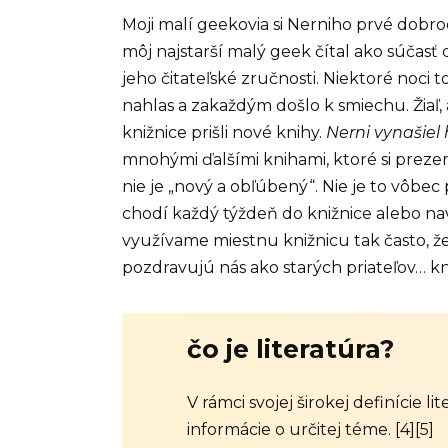
Moji malí geekovia si Nerniho prvé dobrod
môj najstarší malý geek čítal ako súčasť
jeho čitateľské zručnosti. Niektoré noci 
nahlas a zakaždým došlo k smiechu. Žiaľ,
knižnice prišli nové knihy.
Nerni vynašiel
mnohými ďalšími knihami, ktoré si prezera
nie je „nový a obľúbený“. Nie je to vôbe
chodí každý týždeň do knižnice alebo na
využívame miestnu knižnicu tak často, 
pozdravujú nás ako starých priateľov… kn
čo je literatúra?
V rámci svojej širokej definície l
informácie o určitej téme. [4][5]