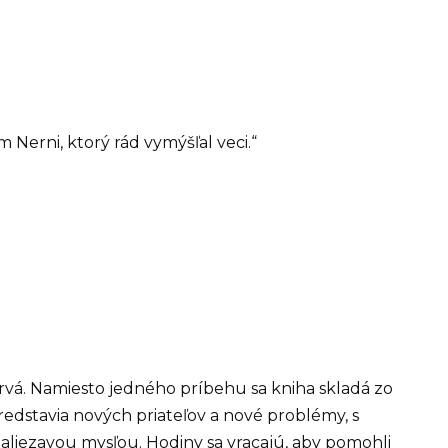
 Nerni, ktorý rád vymýšľal veci.“
prvá. Namiesto jedného príbehu sa kniha skladá zo
redstavia nových priateľov a nové problémy, s
aliezavou mysľou. Hodiny sa vracajú, aby pomohli