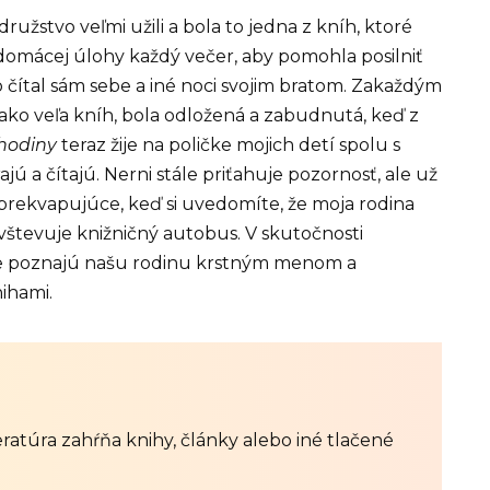
ružstvo veľmi užili a bola to jedna z kníh, ktoré
 domácej úlohy každý večer, aby pomohla posilniť
to čítal sám sebe a iné noci svojim bratom. Zakaždým
 ako veľa kníh, bola odložená a zabudnutá, keď z
 hodiny
teraz žije na poličke mojich detí spolu s
jú a čítajú. Nerni stále priťahuje pozornosť, ale už
c prekvapujúce, keď si uvedomíte, že moja rodina
vštevuje knižničný autobus. V skutočnosti
že poznajú našu rodinu krstným menom a
ihami.
iteratúra zahŕňa knihy, články alebo iné tlačené