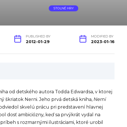
STOLNÉ HRY
PUBLISHED BY
MODIFIED BY
2012-01-29
2023-01-16
niha od detského autora Todda Edwardsa, v ktorej
ný škriatok Nerni. Jeho prvá detská kniha,
Nerni
 odviedol skvelú prácu pri predstavení hlavnej
bol dosť ambiciózny, keď sa prvýkrát vydal na
 príbeh s rozmarnými ilustráciami, ktoré urobil