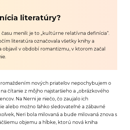
nícia literatúry?
 času menili: je to „kultúrne relatívna definícia“.
čím literatúra označovala všetky knihy a
a objavil v období romantizmu, v ktorom začal
ie.
zhromaždením nových priateľov nepochybujem o
u na čítanie z môjho najstaršieho a „obrázkového
ncov. Na Nerni je niečo, čo zaujalo ich
ácie alebo možno ľahko sledovateľné a zábavné
okoľvek, Neri bola milovaná a bude milovaná znova s
 väčšiemu objemu a hĺbke, ktorú nová kniha