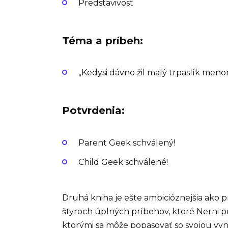
Predstavivosť
Téma a príbeh:
„Kedysi dávno žil malý trpaslík menom
Potvrdenia:
Parent Geek schválený!
Child Geek schválené!
Druhá kniha je ešte ambicióznejšia ako 
štyroch úplných príbehov, ktoré Nerni p
ktorými sa môže popasovať so svojou vyn