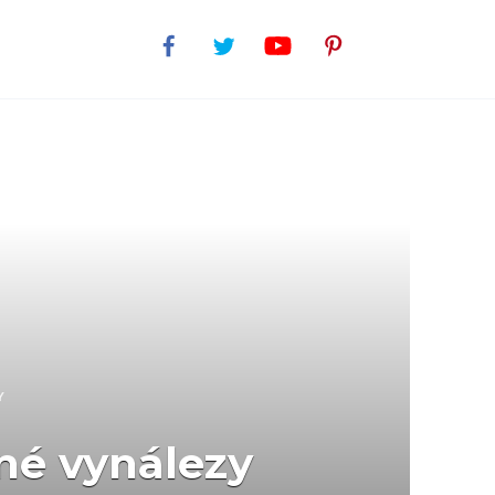
Y
né vynálezy