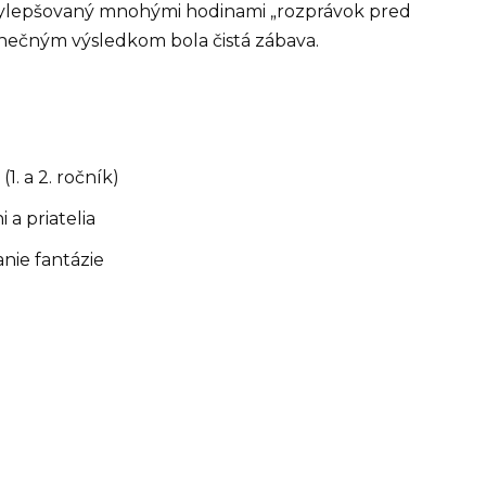
 vylepšovaný mnohými hodinami „rozprávok pred
Konečným výsledkom bola čistá zábava.
1. a 2. ročník)
 a priatelia
nie fantázie