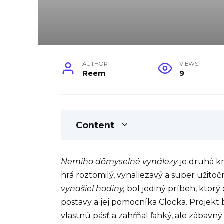
AUTHOR
VIEWS
Reem
9
Content
Nerniho dômyselné vynálezy
je druhá k
hrá roztomilý, vynaliezavý a super užitoč
vynašiel hodiny,
bol jediný príbeh, ktorý
postavy a jej pomocníka Clocka. Projekt 
vlastnú päsť a zahŕňal ľahký, ale zábavný