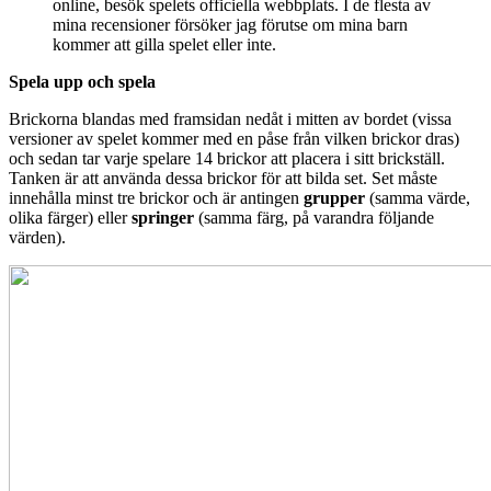
online, besök spelets officiella webbplats. I de flesta av
mina recensioner försöker jag förutse om mina barn
kommer att gilla spelet eller inte.
Spela upp och spela
Brickorna blandas med framsidan nedåt i mitten av bordet (vissa
versioner av spelet kommer med en påse från vilken brickor dras)
och sedan tar varje spelare 14 brickor att placera i sitt brickställ.
Tanken är att använda dessa brickor för att bilda set. Set måste
innehålla minst tre brickor och är antingen
grupper
(samma värde,
olika färger) eller
springer
(samma färg, på varandra följande
värden).