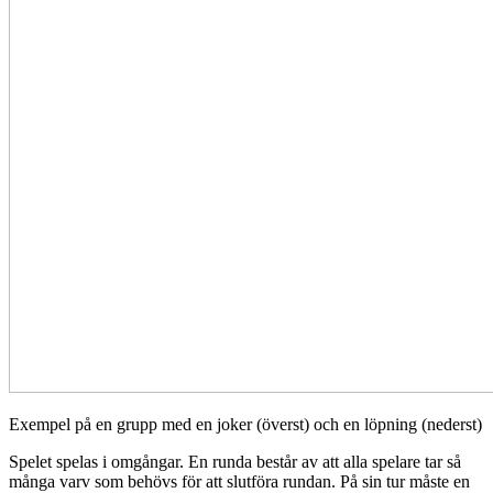
Exempel på en grupp med en joker (överst) och en löpning (nederst)
Spelet spelas i omgångar. En runda består av att alla spelare tar så
många varv som behövs för att slutföra rundan. På sin tur måste en