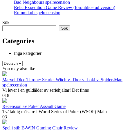
Bad Neighbours spelrecension
Relic Expedition Game Review (förpublicerad version)
Rummikub spelrecension
Sök
Sök
Categories
Inga kategorier
Välj
ett
You may also like
språk
Marvel Dice Throne: Scarlet Witch v. Thor v. Loki v. Spider-Man
spelrecension
Vi lever i en guldålder av seriehjältar! Det finns
0
18
Recension av Poker Assault Game
Tvåfaldig mästare i World Series of Poker (WSOP) Main
0
3
Spel i stil: E-WIN Gaming Chair Review