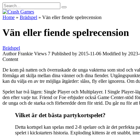
Skip
Search
to
for:
content
Home
»
Brädspel
»
Vän eller fiende spelrecension
Vän eller fiende spelrecension
Brädspel
Author
Frankie
Views
7
Published by
2015-11-06
Modified by
2023-
Content
De kom på natten och överraskade de unga vakterna som stod och vaka
förmåga att skilja mellan dina vänner och dina fiender. Utgångspunkten
kan du välja en av tre möjliga åtgärder: slåss, fly eller ignorera. Om d
Spelet har två lägen: Single Player och Multiplayer. I Single Player-läge
den efter varje tur. Friend or Foe erbjuder också Game Center-stöd för
de unga och de starka och förberedde dem för strid. Du går nu för att
Vilket är det bästa partykortspelet?
Detta kortspel kan spelas med 2-8 spelare och är det perfekta p
spelet i kickstarters historia. Exploding kittens är ett snabbt, i