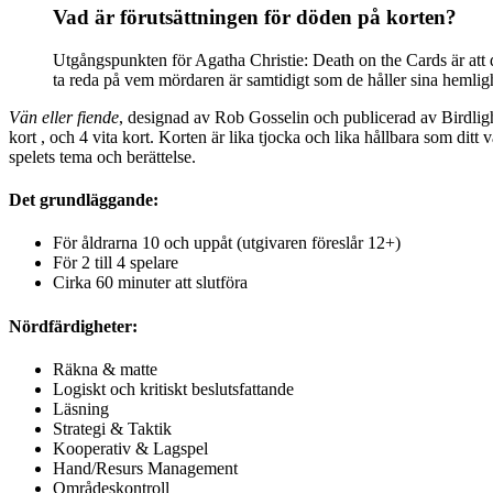
Vad är förutsättningen för döden på korten?
Utgångspunkten för Agatha Christie: Death on the Cards är att de
ta reda på vem mördaren är samtidigt som de håller sina hemlig
Vän eller fiende
, designad av Rob Gosselin och publicerad av Birdlight 
kort , och 4 vita kort. Korten är lika tjocka och lika hållbara som dit
spelets tema och berättelse.
Det grundläggande:
För åldrarna 10 och uppåt (utgivaren föreslår 12+)
För 2 till 4 spelare
Cirka 60 minuter att slutföra
Nördfärdigheter:
Räkna & matte
Logiskt och kritiskt beslutsfattande
Läsning
Strategi & Taktik
Kooperativ & Lagspel
Hand/Resurs Management
Områdeskontroll