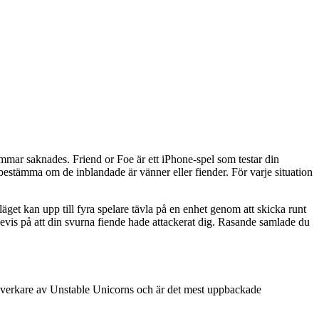
ar saknades. Friend or Foe är ett iPhone-spel som testar din
 bestämma om de inblandade är vänner eller fiender. För varje situation
rläget kan upp till fyra spelare tävla på en enhet genom att skicka runt
 bevis på att din svurna fiende hade attackerat dig. Rasande samlade du
illverkare av Unstable Unicorns och är det mest uppbackade