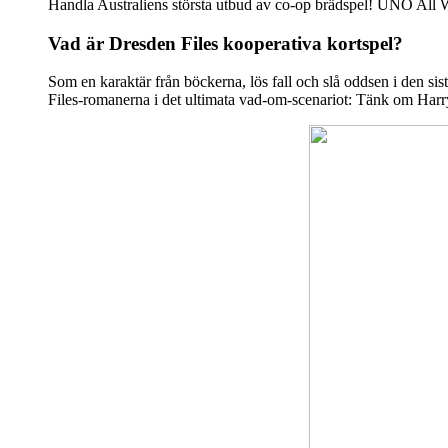
Handla Australiens största utbud av co-op brädspel! UNO All W
Vad är Dresden Files kooperativa kortspel?
Som en karaktär från böckerna, lös fall och slå oddsen i den si
Files-romanerna i det ultimata vad-om-scenariot: Tänk om Harry