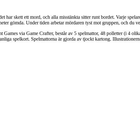
t har skett ett mord, och alla misstänkta sitter runt bordet. Varje spela
heter gömda. Under tiden arbetar mördaren tyst mot gruppen, och du vet
Games via Game Crafter, består av 5 spelmattor, 48 polletter (i 4 olika 
t vanliga spelkort. Spelmattorna är gjorda av tjockt kartong. Illustratio