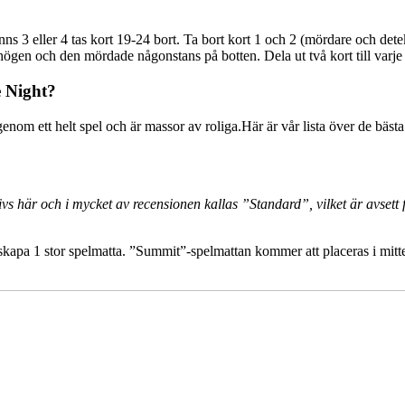
s 3 eller 4 tas kort 19-24 bort. Ta bort kort 1 och 2 (mördare och detek
ögen och den mördade någonstans på botten. Dela ut två kort till varje 
e Night?
genom ett helt spel och är massor av roliga.Här är vår lista över de bäst
ivs här och i mycket av recensionen kallas ”Standard”, vilket är avsett 
 att skapa 1 stor spelmatta. ”Summit”-spelmattan kommer att placeras i mi