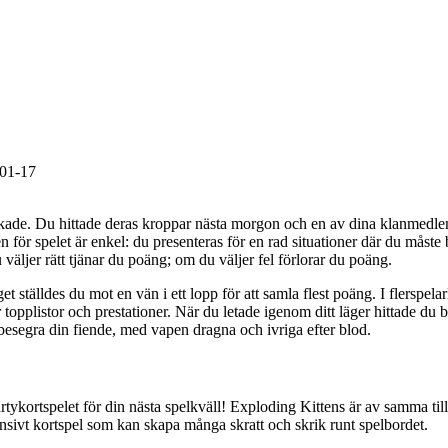
01-17
de. Du hittade deras kroppar nästa morgon och en av dina klanmedlemm
 för spelet är enkel: du presenteras för en rad situationer där du måste
u väljer rätt tjänar du poäng; om du väljer fel förlorar du poäng.
t ställdes du mot en vän i ett lopp för att samla flest poäng. I flerspela
 topplistor och prestationer. När du letade igenom ditt läger hittade du
 besegra din fiende, med vapen dragna och ivriga efter blod.
artykortspelet för din nästa spelkväll! Exploding Kittens är av samma t
ntensivt kortspel som kan skapa många skratt och skrik runt spelbordet.