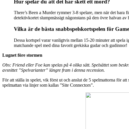
Hur spelar du att det har skett ett mord?
There’s Been a Murder rymmer 3-8 spelare, men när det bara finn
detektivkortet slumpmässigt någonstans på den övre halvan av h
Vilka är de bästa snabbspelskortspelen för Gam
Dessa kortspel varar vanligtvis mellan 15-20 minuter att spela i
matchande spel med dina favorit grekiska gudar och gudinnor!
Lugnet före stormen
Obs: Friend eller Foe kan spelas på 4 olika sätt. Spelsättet som beskr
avsnittet ”Spelvarianter” längre fram i denna recension.
För att ställa in spelet, vik först ut och anslut de 5 spelmattorna för
spelmattan via linjer som kallas ”Site Connectors”.