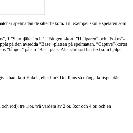
matchar spelmattan de sitter bakom. Till exempel skulle spelaren som
.
Fokus”, 1 ”Starthjälte” och 1 ”Fången”-kort. ”Hjälparen” och ”Fokus”-
uppåt på den avsedda ”Base”-platsen på spelmattan. ”Captive”-kortet
rens ”fången” på sin ”Bas”-plats. Alla startkort har text som hjälper
gtvis bara kort.Enkelt, eller hur? Det finns så många kortspel där
och röd): tre 1:or, två vardera av 2:or, 3:or och 4:or, och en