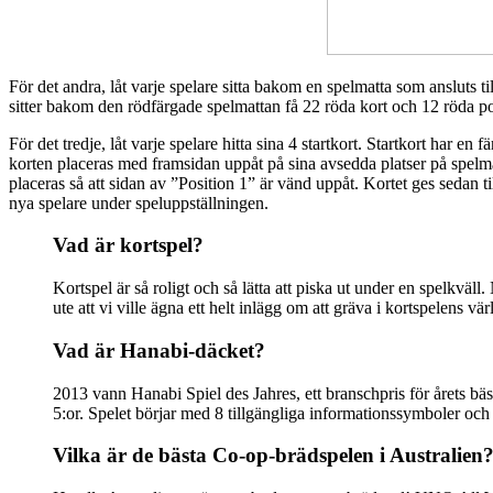
För det andra, låt varje spelare sitta bakom en spelmatta som ansluts 
sitter bakom den rödfärgade spelmattan få 22 röda kort och 12 röda poll
För det tredje, låt varje spelare hitta sina 4 startkort. Startkort har
korten placeras med framsidan uppåt på sina avsedda platser på spelm
placeras så att sidan av ”Position 1” är vänd uppåt. Kortet ges sedan ti
nya spelare under speluppställningen.
Vad är kortspel?
Kortspel är så roligt och så lätta att piska ut under en spelkväl
ute att vi ville ägna ett helt inlägg om att gräva i kortspelens vä
Vad är Hanabi-däcket?
2013 vann Hanabi Spiel des Jahres, ett branschpris för årets bästa
5:or. Spelet börjar med 8 tillgängliga informationssymboler och
Vilka är de bästa Co-op-brädspelen i Australien