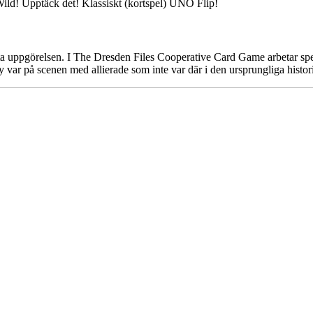
ild! Upptäck det! Klassiskt (kortspel) UNO Flip!
sta uppgörelsen. I The Dresden Files Cooperative Card Game arbetar spela
 var på scenen med allierade som inte var där i den ursprungliga histor