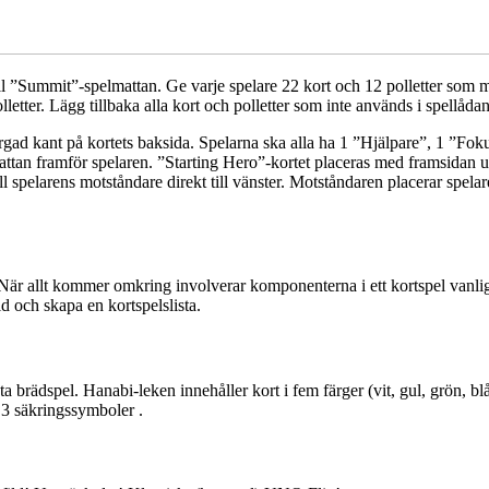
till ”Summit”-spelmattan. Ge varje spelare 22 kort och 12 polletter som 
etter. Lägg tillbaka alla kort och polletter som inte används i spellådan
 en färgad kant på kortets baksida. Spelarna ska alla ha 1 ”Hjälpare”, 1 ”
attan framför spelaren. ”Starting Hero”-kortet placeras med framsidan 
ll spelarens motståndare direkt till vänster. Motståndaren placerar spela
l. När allt kommer omkring involverar komponenterna i ett kortspel vanli
rld och skapa en kortspelslista.
 brädspel. Hanabi-leken innehåller kort i fem färger (vit, gul, grön, blå 
 3 säkringssymboler .
?