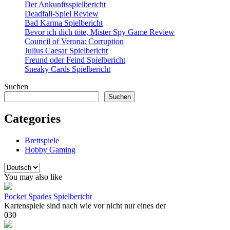
Der Ankunftsspielbericht
Deadfall-Spiel Review
Bad Karma Spielbericht
Bevor ich dich töte, Mister Spy Game Review
Council of Verona: Corruption
Julius Caesar Spielbericht
Freund oder Feind Spielbericht
Sneaky Cards Spielbericht
Suchen
Suchen
Categories
Brettspiele
Hobby Gaming
Sprache
auswählen
You may also like
Pocket Spades Spielbericht
Kartenspiele sind nach wie vor nicht nur eines der
0
30