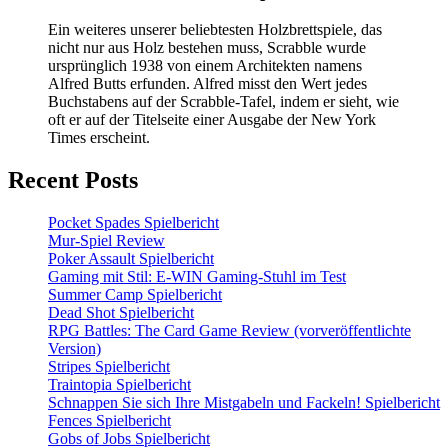
Ein weiteres unserer beliebtesten Holzbrettspiele, das
nicht nur aus Holz bestehen muss, Scrabble wurde
ursprünglich 1938 von einem Architekten namens
Alfred Butts erfunden. Alfred misst den Wert jedes
Buchstabens auf der Scrabble-Tafel, indem er sieht, wie
oft er auf der Titelseite einer Ausgabe der New York
Times erscheint.
Recent Posts
Pocket Spades Spielbericht
Mur-Spiel Review
Poker Assault Spielbericht
Gaming mit Stil: E-WIN Gaming-Stuhl im Test
Summer Camp Spielbericht
Dead Shot Spielbericht
RPG Battles: The Card Game Review (vorveröffentlichte
Version)
Stripes Spielbericht
Traintopia Spielbericht
Schnappen Sie sich Ihre Mistgabeln und Fackeln! Spielbericht
Fences Spielbericht
Gobs of Jobs Spielbericht