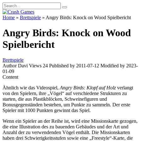
Skip
Search
to
for:
content
Home
»
Brettspiele
»
Angry Birds: Knock on Wood Spielbericht
Angry Birds: Knock on Wood
Spielbericht
Brettspiele
Author
Davi
Views
24
Published by
2011-07-12
Modified by
2023-
01-09
Content
Ähnlich wie das Videospiel,
Angry Birds: Klopf auf Holz
verlangt
von den Spielern, ihre „Vögel“ auf verschiedene Strukturen zu
starten, die aus Plastikblöcken, Schweinefiguren und
Bonusgegenständen bestehen, um Punkte zu sammeln. Der erste
Spieler mit 1000 Punkten gewinnt das Spiel.
Wenn ein Spieler an der Reihe ist, wird eine Missionskarte gezogen,
die eine Illustration des zu bauenden Gebäudes und der Art und
Anzahl der zu verwendenden Vögel enthält. Die Missionskarten
haben drei Schwierigkeitsstufen sowie eine „Freestyle“-Karte, die