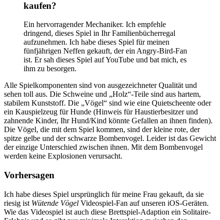
kaufen?
Ein hervorragender Mechaniker. Ich empfehle
dringend, dieses Spiel in Ihr Familienbücherregal
aufzunehmen. Ich habe dieses Spiel für meinen
fünfjährigen Neffen gekauft, der ein Angry-Bird-Fan
ist. Er sah dieses Spiel auf YouTube und bat mich, es
ihm zu besorgen.
Alle Spielkomponenten sind von ausgezeichneter Qualität und
sehen toll aus. Die Schweine und „Holz“-Teile sind aus hartem,
stabilem Kunststoff. Die „Vögel“ sind wie eine Quietscheente oder
ein Kauspielzeug für Hunde (Hinweis für Haustierbesitzer und
zahnende Kinder, Ihr Hund/Kind könnte Gefallen an ihnen finden).
Die Vögel, die mit dem Spiel kommen, sind der kleine rote, der
spitze gelbe und der schwarze Bombenvogel. Leider ist das Gewicht
der einzige Unterschied zwischen ihnen. Mit dem Bombenvogel
werden keine Explosionen verursacht.
Vorhersagen
Ich habe dieses Spiel ursprünglich für meine Frau gekauft, da sie
riesig ist
Wütende Vögel
Videospiel-Fan auf unseren iOS-Geräten.
Wie das Videospiel ist auch diese Brettspiel-Adaption ein Solitaire-