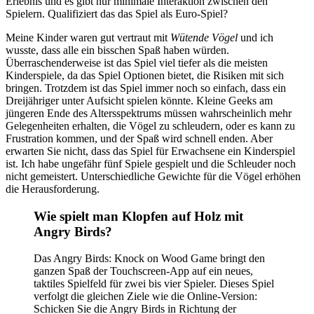
Erlebnis und es gibt nur minimale Interaktion zwischen den
Spielern. Qualifiziert das das Spiel als Euro-Spiel?
Meine Kinder waren gut vertraut mit
Wütende Vögel
und ich
wusste, dass alle ein bisschen Spaß haben würden.
Überraschenderweise ist das Spiel viel tiefer als die meisten
Kinderspiele, da das Spiel Optionen bietet, die Risiken mit sich
bringen. Trotzdem ist das Spiel immer noch so einfach, dass ein
Dreijähriger unter Aufsicht spielen könnte. Kleine Geeks am
jüngeren Ende des Altersspektrums müssen wahrscheinlich mehr
Gelegenheiten erhalten, die Vögel zu schleudern, oder es kann zu
Frustration kommen, und der Spaß wird schnell enden. Aber
erwarten Sie nicht, dass das Spiel für Erwachsene ein Kinderspiel
ist. Ich habe ungefähr fünf Spiele gespielt und die Schleuder noch
nicht gemeistert. Unterschiedliche Gewichte für die Vögel erhöhen
die Herausforderung.
Wie spielt man Klopfen auf Holz mit
Angry Birds?
Das Angry Birds: Knock on Wood Game bringt den
ganzen Spaß der Touchscreen-App auf ein neues,
taktiles Spielfeld für zwei bis vier Spieler. Dieses Spiel
verfolgt die gleichen Ziele wie die Online-Version:
Schicken Sie die Angry Birds in Richtung der