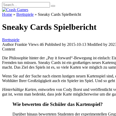
Skip
Search
to
for:
content
Home
»
Brettspiele
»
Sneaky Cards Spielbericht
Sneaky Cards Spielbericht
Brettspiele
Author
Frankie
Views
46
Published by
2015-10-13
Modified by
202
Content
Die Philosophie hinter der „Pay it forward“-Bewegung ist einfach: Ei
Fremden tun müssen. Sneaky Cards ist ein großartiges neues Kartenspi
macht. Das Ziel des Spiels ist es, so viele Karten wie möglich zu s
Wenn Sie auf der Suche nach einem lustigen neuen Kartenspiel sind, 
Wohltäter Ihrer Großzügigkeit auch ein Spieler im Spiel. Und so geh
Hinterhältige Karten
, entworfen von Cody Borst und veröffentlicht v
gut ist, wenn man bedenkt, dass jede Karte möglicherweise um die ga
Wie bewerten die Schüler das Kartenspiel?
Darüber hinaus bewerteten Studenten der experimentellen Grupp