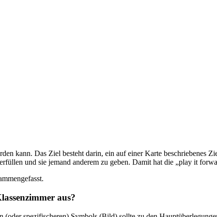
werden kann. Das Ziel besteht darin, ein auf einer Karte beschriebenes Z
zu erfüllen und sie jemand anderem zu geben. Damit hat die „play it for
sammengefasst.
 Klassenzimmer aus?
ren (oder spezifischeren) Symbols (Bild) sollte zu den Hauptüberlegun