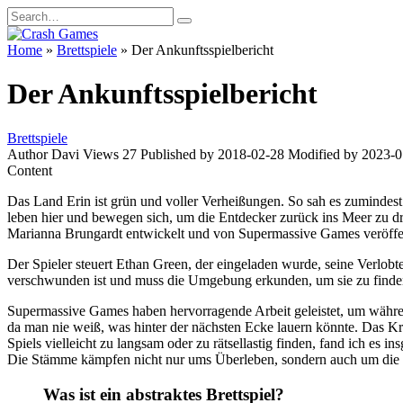
Skip
Search
to
for:
content
Home
»
Brettspiele
»
Der Ankunftsspielbericht
Der Ankunftsspielbericht
Brettspiele
Author
Davi
Views
27
Published by
2018-02-28
Modified by
2023-0
Content
Das Land Erin ist grün und voller Verheißungen. So sah es zumindest
leben hier und bewegen sich, um die Entdecker zurück ins Meer zu d
Marianna Brungardt entwickelt und von Supermassive Games veröffentli
Der Spieler steuert Ethan Green, der eingeladen wurde, seine Verlobt
verschwunden ist und muss die Umgebung erkunden, um sie zu finden.
Supermassive Games haben hervorragende Arbeit geleistet, um währe
da man nie weiß, was hinter der nächsten Ecke lauern könnte. Das Kre
Spiels vielleicht zu langsam oder zu rätsellastig finden, fand ich es
Die Stämme kämpfen nicht nur ums Überleben, sondern auch um die V
Was ist ein abstraktes Brettspiel?