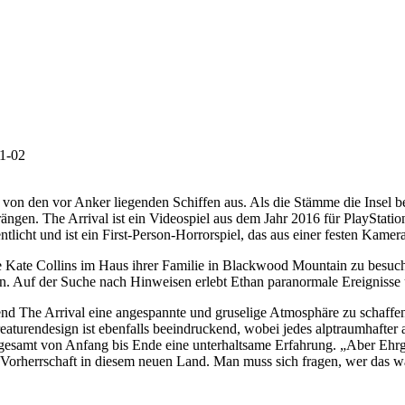
1-02
 von den vor Anker liegenden Schiffen aus. Als die Stämme die Insel b
rängen. The Arrival ist ein Videospiel aus dem Jahr 2016 für PlaySta
cht und ist ein First-Person-Horrorspiel, das aus einer festen Kamerap
e Kate Collins im Haus ihrer Familie in Blackwood Mountain zu besuche
 Auf der Suche nach Hinweisen erlebt Ethan paranormale Ereignisse un
nd The Arrival eine angespannte und gruselige Atmosphäre zu schaffe
aturendesign ist ebenfalls beeindruckend, wobei jedes alptraumhafter a
 insgesamt von Anfang bis Ende eine unterhaltsame Erfahrung. „Aber Ehr
orherrschaft in diesem neuen Land. Man muss sich fragen, wer das w