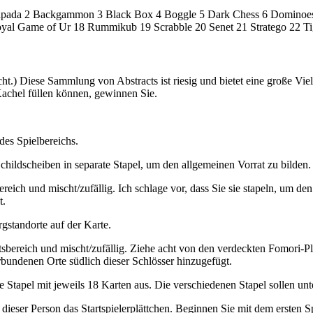
Ashtapada 2 Backgammon 3 Black Box 4 Boggle 5 Dark Chess 6 Dominoes
oyal Game of Ur 18 Rummikub 19 Scrabble 20 Senet 21 Stratego 22 Ti
t.) Diese Sammlung von Abstracts ist riesig und bietet eine große Vielfal
achel füllen können, gewinnen Sie.
des Spielbereichs.
ildscheiben in separate Stapel, um den allgemeinen Vorrat zu bilden.
bereich und mischt/zufällig. Ich schlage vor, dass Sie sie stapeln, um 
t.
rgstandorte auf der Karte.
atsbereich und mischt/zufällig. Ziehe acht von den verdeckten Fomori-P
rbundenen Orte südlich dieser Schlösser hinzugefügt.
e Stapel mit jeweils 18 Karten aus. Die verschiedenen Stapel sollen un
 dieser Person das Startspielerplättchen. Beginnen Sie mit dem ersten S