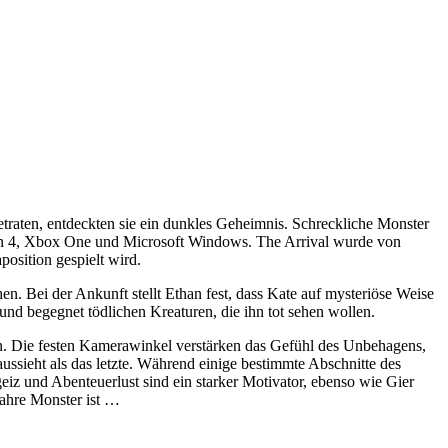
etraten, entdeckten sie ein dunkles Geheimnis. Schreckliche Monster
tion 4, Xbox One und Microsoft Windows. The Arrival wurde von
osition gespielt wird.
n. Bei der Ankunft stellt Ethan fest, dass Kate auf mysteriöse Weise
d begegnet tödlichen Kreaturen, die ihn tot sehen wollen.
n. Die festen Kamerawinkel verstärken das Gefühl des Unbehagens,
ussieht als das letzte. Während einige bestimmte Abschnitte des
geiz und Abenteuerlust sind ein starker Motivator, ebenso wie Gier
ahre Monster ist …