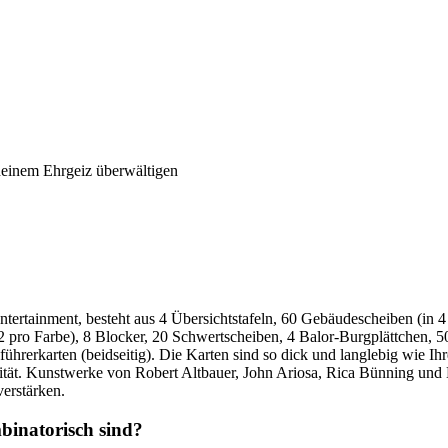
 deinem Ehrgeiz überwältigen
ntertainment, besteht aus 4 Übersichtstafeln, 60 Gebäudescheiben (in 
 2 pro Farbe), 8 Blocker, 20 Schwertscheiben, 4 Balor-Burgplättchen, 5
führerkarten (beidseitig). Die Karten sind so dick und langlebig wie I
tät. Kunstwerke von Robert Altbauer, John Ariosa, Rica Bünning und K
verstärken.
mbinatorisch sind?