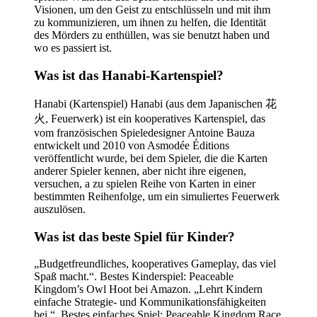
Visionen, um den Geist zu entschlüsseln und mit ihm
zu kommunizieren, um ihnen zu helfen, die Identität
des Mörders zu enthüllen, was sie benutzt haben und
wo es passiert ist.
Was ist das Hanabi-Kartenspiel?
Hanabi (Kartenspiel) Hanabi (aus dem Japanischen 花
火, Feuerwerk) ist ein kooperatives Kartenspiel, das
vom französischen Spieledesigner Antoine Bauza
entwickelt und 2010 von Asmodée Éditions
veröffentlicht wurde, bei dem Spieler, die die Karten
anderer Spieler kennen, aber nicht ihre eigenen,
versuchen, a zu spielen Reihe von Karten in einer
bestimmten Reihenfolge, um ein simuliertes Feuerwerk
auszulösen.
Was ist das beste Spiel für Kinder?
„Budgetfreundliches, kooperatives Gameplay, das viel
Spaß macht.“. Bestes Kinderspiel: Peaceable
Kingdom’s Owl Hoot bei Amazon. „Lehrt Kindern
einfache Strategie- und Kommunikationsfähigkeiten
bei.“. Bestes einfaches Spiel: Peaceable Kingdom Race