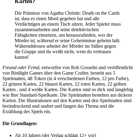
Karten?
Die Prämisse von Agatha Christie: Death on the Cards
ist, dass es einen Mord gegeben hat und alle
Verdächtigen an einem Tisch sitzen. Jeder Spieler muss
zusammenarbeiten und seine detektivischen
Fähigkeiten einsetzen, um herauszufinden, wer der
Mörder ist, während er seine Geheimnisse geheim hält.
Währenddessen arbeitet der Mörder im Stillen gegen
die Gruppe und du weißt nicht, wem du vertrauen
kannst!
Freund oder Feind
, entworfen von Rob Gosselin und veröffentlicht
von Birdlight Games über den Game Crafter, besteht aus 5
Spielmatten, 48 Token (in 4 verschiedenen Farben, 12 pro Farbe),
22 grünen Karten, 22 blauen Karten, 22 roten Karten, 22 gelben
Karten , und 4 weiße Karten. Die Karten sind so dick und langlebig
wie Ihre Standard-Spielkarte. Die Spielmatten bestehen aus dickem
Karton. Die Illustrationen auf den Karten und den Spielmatten sind
beeindruckend und sauber und fangen das Thema und die
Erzählung des Spiels ein.
Die Grundlagen:
Ab 10 Jahren (der Verlag schlägt 12+ vor)