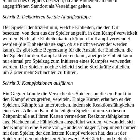
Standort des Gegners besetzen, da alle Einheiten an einem
angegriffenen Standort als Verteidiger gelten.
Schritt 2: Deklarieren Sie die Angriffsgruppe
Der Spieler identifiziert nun, welche Einheiten, die den Ort
besetzen, von dem aus der Spieler angreift, in den Kampf verwickelt
werden. Nicht alle Einheitenkarten können im Kampf verwendet
werden (die Einheitenkarte sagt, ob sie nicht verwendet werden
kann). Es gibt keine Begrenzung für die Anzahl der Einheiten, die
der Spieler für den Kampf aktivieren kann, aber jede Einheit kann
nur einmal pro Spielzug zum Initiieren eines Kampfes verwendet
werden. Der Spieler möchte vielleicht seine Streitkräfte aufteilen,
um 2 oder mehr Schlachten zu führen.
Schritt 3: Kampfaktionen ausführen
Ein Gegner könnte die Versuche des Spielers, an diesem Punkt in
den Kampf einzugreifen, vereiteln. Einige Karten erlauben es den
Spielern, Kämpfe zu unterbrechen, indem sie Reaktionsfähigkeiten
einsetzen. Alle am Kampf beteiligten Spieler führen zu diesem
Zeitpunkt alle auf ihren Karten vermerkten Reaktionsfähigkeiten
aus. Nachdem alle Fähigkeiten ausgeführt wurden, verwandelt sich
der Kampf in eine Reihe von „Handelsschlägen“, beginnend immer
mit dem Spieler, der den letzten Kampf verloren hat, das ist der
Spieler mit dem niedrigsten Stärkewert. Bei Gleichstand geht der