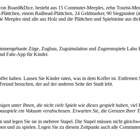
on Board&Dice, besteht aus 15 Commuter-Meeples, zehn Tourist-Meepl
-Plättchen, einem Railhead-Plättchen, 24 Geldmarker, 90 Siegpunkte (in
 Meeples sind alle aus Holz und die Plättchen und Spielsteine ​​aus di
sammengebaute Züge, Zugbau, Zugsimulation und Zugrennspiele Labo Brick
 und Fahr-App für Kinder.
offer haben. Lassen Sie Kinder raten, was in dem Koffer ist. Entferne
reund besuchen, der auf der anderen Seite der Stadt lebt.
nigen unter Ihnen, die nicht viele Spiele wie dieses gespielt haben, vie
bauspiele ein Vakuum verabscheuen. Erwarten Sie, die Grenzen Ihrer Ti
n und legen Sie sie in mehrere Stapel. Die Stapel müssen nicht gleichw
haben und zu spielen. Legen Sie zu diesem Zeitpunkt auch alle Commuter