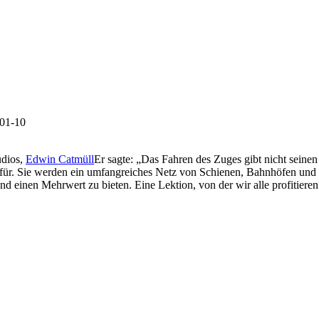
01-10
udios,
Edwin Catmüll
Er sagte: „Das Fahren des Zuges gibt nicht seinen
afür. Sie werden ein umfangreiches Netz von Schienen, Bahnhöfen und S
d einen Mehrwert zu bieten. Eine Lektion, von der wir alle profitiere