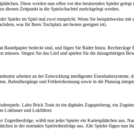
rtplättchen. Diese werden nun offen vor den besitzenden Spieler gelegt
n zu diesem Zeitpunkt in die Spielschachtel zurückgelegt werden.
der Spieler im Spiel mal zwei entspricht. Wenn Sie beispielsweise mit 
 nachdem, was für Ihren Tischplatz am besten geeignet ist).
 Bastelpapier bedeckt sind, und fügen Sie Räder hinzu. Rechteckige F
cken müssen. Singen Sie das Lied und spielen Sie die dazugehörigen B
dustrie arbeiten an der Entwicklung intelligenter Eisenbahnsysteme, d
me, Bahnübergänge und Fehlererkennung sowie in die Planung integr
ahnspiele. Labo Brick Train ist ein digitales Zugspielzeug, ein Zugsimu
zum Lokbauer und Lokführer.
 Zugreihenfolge, wählt nun jeder Spieler ein Kartenplättchen aus. Nach
lättchen in der normalen Spielreihenfolge aus. Alle Spieler fügen nun i