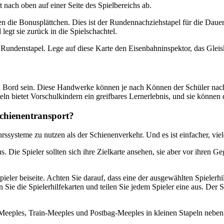
 nach oben auf einer Seite des Spielbereichs ab.
en die Bonusplättchen. Dies ist der Rundennachziehstapel für die Dauer
egt sie zurück in die Spielschachtel.
 Rundenstapel. Lege auf diese Karte den Eisenbahninspektor, das Glei
n Bord sein. Diese Handwerke können je nach Können der Schüler nac
teln bietet Vorschulkindern ein greifbares Lernerlebnis, und sie könn
Schienentransport?
rssysteme zu nutzen als der Schienenverkehr. Und es ist einfacher, vi
us. Die Spieler sollten sich ihre Zielkarte ansehen, sie aber vor ihren 
pieler beiseite. Achten Sie darauf, dass eine der ausgewählten Spielerh
 Sie die Spielerhilfekarten und teilen Sie jedem Spieler eine aus. Der 
-Meeples, Train-Meeples und Postbag-Meeples in kleinen Stapeln neben 