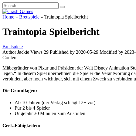
Skip
Search
to
for:
content
Home
»
Brettspiele
»
Traintopia Spielbericht
Traintopia Spielbericht
Brettspiele
Author
Jackie
Views
29
Published by
2020-05-29
Modified by
2023-
Content
Mitbegründer von Pixar und Präsident der Walt Disney Animation St
legen.“ In diesem Spiel übernehmen die Spieler die Verantwortung d
verbinden, aber noch wichtiger, sich mit einem Zweck zu verbinden un
Die Grundlagen:
Ab 10 Jahren (der Verlag schlägt 12+ vor)
Für 2 bis 4 Spieler
Ungefähr 30 Minuten zum Ausfüllen
Geek-Fähigkeiten: