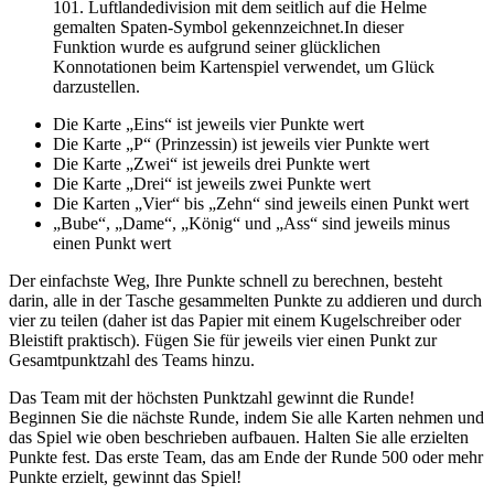
101. Luftlandedivision mit dem seitlich auf die Helme
gemalten Spaten-Symbol gekennzeichnet.In dieser
Funktion wurde es aufgrund seiner glücklichen
Konnotationen beim Kartenspiel verwendet, um Glück
darzustellen.
Die Karte „Eins“ ist jeweils vier Punkte wert
Die Karte „P“ (Prinzessin) ist jeweils vier Punkte wert
Die Karte „Zwei“ ist jeweils drei Punkte wert
Die Karte „Drei“ ist jeweils zwei Punkte wert
Die Karten „Vier“ bis „Zehn“ sind jeweils einen Punkt wert
„Bube“, „Dame“, „König“ und „Ass“ sind jeweils minus
einen Punkt wert
Der einfachste Weg, Ihre Punkte schnell zu berechnen, besteht
darin, alle in der Tasche gesammelten Punkte zu addieren und durch
vier zu teilen (daher ist das Papier mit einem Kugelschreiber oder
Bleistift praktisch). Fügen Sie für jeweils vier einen Punkt zur
Gesamtpunktzahl des Teams hinzu.
Das Team mit der höchsten Punktzahl gewinnt die Runde!
Beginnen Sie die nächste Runde, indem Sie alle Karten nehmen und
das Spiel wie oben beschrieben aufbauen. Halten Sie alle erzielten
Punkte fest. Das erste Team, das am Ende der Runde 500 oder mehr
Punkte erzielt, gewinnt das Spiel!