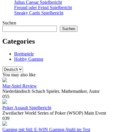
Julius Caesar Spielbericht
Freund oder Feind Spielbericht
Sneaky Cards Spielbericht
Suchen
Suchen
Categories
Brettspiele
Hobby Gaming
Sprache
auswählen
You may also like
Mur-Spiel Review
Niederländisch Schach Spieler, Mathematiker, Autor
0
55
Poker Assault Spielbericht
Zweifacher World Series of Poker (WSOP) Main Event
0
39
Gaming mit Stil: E-WIN Gaming-Stuhl im Test