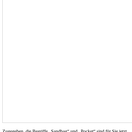
Zugegeben, die Begriffe „Sandbag“ und „Pocket“ sind für Sie jetzt