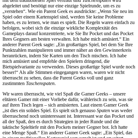
mit dem traditionellen Spiel vertraut sind
Taschenspaten
wird
abgeleitet und benötigt nur eine einzige Spielrunde, um es zu
„verstehen“. Wie ein Parent Geek es ausdrückte: „Wenn Sie neu im
Spiel oder einem Kartenspiel sind, werden Sie keine Probleme
haben, es zu lernen, wie man es spielt. Die Regeln waren einfach zu
befolgen, wobei sich die einzige wirkliche Komplexität des
Gameplays darauf konzentrierte, wie Sie Ihr Pocket und das Pocket
Ihres Gegners am besten verwalten. Ich habe mich amüsiert.“ Ein
anderer Parent Geek sagte: „Ein großartiges Spiel, bei dem Sie Ihre
Punktzahlen manipulieren und immer näher an den Gewinnerkreis
heranrücken, indem Sie Karten um den Tisch mischen. Ich habe
mich amüsiert und empfehle den Spielern dringend, die
Bietspielvariante zu verwenden. Dieses großartige Spiel wurde noch
besser!“ Als alle Stimmen eingegangen waren, waren wir nicht
überrascht zu sehen, dass die Parent Geeks voll und ganz
zustimmten
Taschenspaten
.
Wir waren überrascht, wie viel Spaß die Gamer Geeks – unsere
elitären Gamer mit einer Vorliebe dafür, wählerisch zu sein, was sie
auf ihren Tisch legen – sich amüsierten. Laut einem Gamer Geek
„ist dies ein solides Spiel. Es spielt sich genauso
Spaten
was weder
überraschend noch uninteressant ist. Interessant war das Pocket und
all der Spaß, den es durch Strategien in jeder Runde und die
taktische Spieltiefe mit den Pockets meiner Gegner bot. Ich hatte
eine Menge Spaß.“ Ein anderer Gamer Geek sagte: „Ein Spiel, das