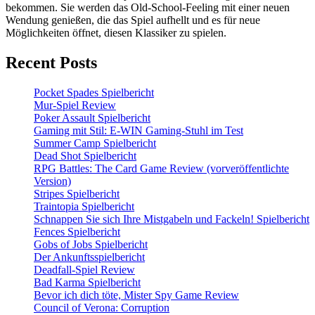
bekommen. Sie werden das Old-School-Feeling mit einer neuen
Wendung genießen, die das Spiel aufhellt und es für neue
Möglichkeiten öffnet, diesen Klassiker zu spielen.
Recent Posts
Pocket Spades Spielbericht
Mur-Spiel Review
Poker Assault Spielbericht
Gaming mit Stil: E-WIN Gaming-Stuhl im Test
Summer Camp Spielbericht
Dead Shot Spielbericht
RPG Battles: The Card Game Review (vorveröffentlichte
Version)
Stripes Spielbericht
Traintopia Spielbericht
Schnappen Sie sich Ihre Mistgabeln und Fackeln! Spielbericht
Fences Spielbericht
Gobs of Jobs Spielbericht
Der Ankunftsspielbericht
Deadfall-Spiel Review
Bad Karma Spielbericht
Bevor ich dich töte, Mister Spy Game Review
Council of Verona: Corruption