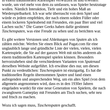
in einem traditionellen Kartenspiel verwurzelt ist und erweitert
wurde, um viel mehr von dem zu umfassen, was Spieler heutzutage
wollen. Nämlich Interaktion, Tiefe und ein hohes Maß an
Wiederspielbarkeit. Ich war sehr überrascht von dem Spiel und
würde es jedem empfehlen, der nach einem soliden Füller oder
einem lockeren Spieleabend mit Freunden, ein paar Bier und viel
Lachen sucht.“ Die Gamer Geeks haben dafür gestimmt
Taschenspaten
, was eine Freude zu sehen und zu berichten war.
Es gibt weitere Versionen und Ableitungen von
Spaten
als ich
zählen möchte. Werfen Sie einen Blick auf Pagat.com für eine
unglaublich lange und gründliche Liste der vielen, vielen, vielen
Kartenspiele, die Sie auf der ganzen Welt mit nichts anderem als
einem traditionellen Kartenspiel spielen können. Besonders
hervorzuheben sind die verschiedenen Varianten von
Spaten
auf
derselben Website aufgeführt. Ich erwähne dies nur, um diesen
Punkt zu verdeutlichen:
Taschenspaten
ist einzigartig. Es hat die
traditionellen Regeln übernommen
Spaten
und fand einen
aufregenden und ansprechenden Weg, um ein altes Spiel (von dem
allgemein angenommen wird, dass es in den 1930er Jahren
eingeladen wurde) für eine neue Generation von Spielern, die nach
zwanglosem Gameplay mit Freunden am Tisch suchen, sehr neu
und frisch zu machen.
Wozu ich sagen muss,
Taschenspaten
geschafft.