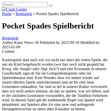
Skip
Search
to
for:
content
Home
»
Brettspiele
»
Pocket Spades Spielbericht
Pocket Spades Spielbericht
Brettspiele
Author
Kiara
Views
30
Published by
2022-09-18
Modified by
2023-01-09
Content
Kartenspiele sind nach wie vor nicht nur eines der ersten Spiele, die
uns als Kind beigebracht werden (wer hier noch nicht gespielt hat
Krieg, alte Jungfer oder Slap Jack?
) und eine Konstante in unserer
Gesellschaft, egal ob Sie ein Gelegenheitsspieler oder ein
Spielenthusiast sind. Kein Wunder, dass wir immer wieder auf
unsere ältesten Spiele zurückkommen und sie für eine neue
Generation entstauben. Sie sind so tief in unserer Kultur verwurzelt,
dass wir nicht anders können, als das zu spielen, was wir lieben, und
es der nächsten Generation vorzustellen, die die Tradition fortsetzen
wird. In diesem Spiel gilt die traditionelle Regel von
Spaten
wird
aktualisiert, um Spielern aller Art eine neue und aufregende
Herangehensweise an einen alten Klassiker zu bieten.