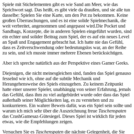
Spiele mit Stichelementen gibt es wie Sand am Meer, wie das
Sprichwort sagt. Das heißt, es gibt viele da draußen, und sie alle tun
dasselbe: Spielen Sie eine Karte, um den Pot zu bekommen. Keine
großen Überraschungen, und es ist eine solide Spielmechanik, die
weit verbreitet, angenommen und angepasst wird.Die Pocket und
Sandbags, Konzepte, die in anderen Spielen eingeführt wurden, sind
ein echter und solider Beitrag zum Spiel, der es auf ein neues Level
an Spaß und Engagement gebracht hat. Ich hatte nie das Gefühl,
dass es Zeitverschwendung oder bedeutungslos war, an der Reihe
zu sein, und ich musste immer mehrere Ebenen berücksichtigen.
Aber ich spreche natürlich aus der Perspektive eines Gamer Geeks.
Diejenigen, die nicht meinesgleichen sind, fanden das Spiel genauso
fesselnd wie ich, ohne auf die subtile Mechanik und
Herangehensweise des Spiels einzugehen. Zu keinem Zeitpunkt
hatte einer unserer Spieler, unabhängig von seiner Erfahrung, jemals
das Gefühl, dass ihm zu viel aufgebürdet wurde oder dass das Spiel
außerhalb seiner Möglichkeiten lag, es zu verstehen und zu
konkurrieren. Ein wahrer Beweis dafür, was ein Spiel sein sollte und
warum ich mich sehr über die Auszeichnung freue
Taschenspaten
das CrashGamesaz-Gütesiegel. Dieses Spiel ist wirklich für jeden
etwas, wie die Empfehlungen zeigen.
Versuchen Sie es
Taschenspaten
die nächste Gelegenheit, die Sie