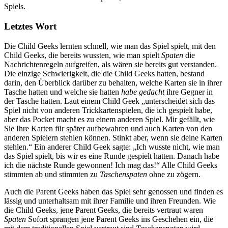
Spiels.
Letztes Wort
Die Child Geeks lernten schnell, wie man das Spiel spielt, mit den
Child Geeks, die bereits wussten, wie man spielt
Spaten
die
Nachrichtenregeln aufgreifen, als wären sie bereits gut verstanden.
Die einzige Schwierigkeit, die die Child Geeks hatten, bestand
darin, den Überblick darüber zu behalten, welche Karten sie in ihrer
Tasche hatten und welche sie hatten
habe gedacht
ihre Gegner in
der Tasche hatten. Laut einem Child Geek „unterscheidet sich das
Spiel nicht von anderen Trickkartenspielen, die ich gespielt habe,
aber das Pocket macht es zu einem anderen Spiel. Mir gefällt, wie
Sie Ihre Karten für später aufbewahren und auch Karten von den
anderen Spielern stehlen können. Stinkt aber, wenn sie deine Karten
stehlen.“ Ein anderer Child Geek sagte: „Ich wusste nicht, wie man
das Spiel spielt, bis wir es eine Runde gespielt hatten. Danach habe
ich die nächste Runde gewonnen! Ich mag das!“ Alle Child Geeks
stimmten ab und stimmten zu
Taschenspaten
ohne zu zögern.
Auch die Parent Geeks haben das Spiel sehr genossen und finden es
lässig und unterhaltsam mit ihrer Familie und ihren Freunden. Wie
die Child Geeks, jene Parent Geeks, die bereits vertraut waren
Spaten
Sofort sprangen jene Parent Geeks ins Geschehen ein, die