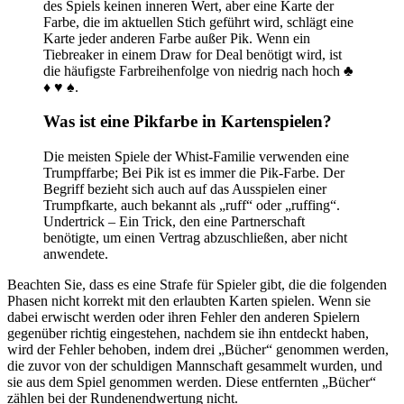
des Spiels keinen inneren Wert, aber eine Karte der
Farbe, die im aktuellen Stich geführt wird, schlägt eine
Karte jeder anderen Farbe außer Pik. Wenn ein
Tiebreaker in einem Draw for Deal benötigt wird, ist
die häufigste Farbreihenfolge von niedrig nach hoch ♣
♦ ♥ ♠.
Was ist eine Pikfarbe in Kartenspielen?
Die meisten Spiele der Whist-Familie verwenden eine
Trumpffarbe; Bei Pik ist es immer die Pik-Farbe. Der
Begriff bezieht sich auch auf das Ausspielen einer
Trumpfkarte, auch bekannt als „ruff“ oder „ruffing“.
Undertrick – Ein Trick, den eine Partnerschaft
benötigte, um einen Vertrag abzuschließen, aber nicht
anwendete.
Beachten Sie, dass es eine Strafe für Spieler gibt, die die folgenden
Phasen nicht korrekt mit den erlaubten Karten spielen. Wenn sie
dabei erwischt werden oder ihren Fehler den anderen Spielern
gegenüber richtig eingestehen, nachdem sie ihn entdeckt haben,
wird der Fehler behoben, indem drei „Bücher“ genommen werden,
die zuvor von der schuldigen Mannschaft gesammelt wurden, und
sie aus dem Spiel genommen werden. Diese entfernten „Bücher“
zählen bei der Rundenendwertung nicht.