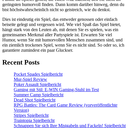
geringsten humorvoll finden. Dann komm darüber hinweg, denn du
bist höchstwahrscheinlich nicht so geistreich, wie du denkst.
Dies ist eindeutig ein Spiel, das entweder genossen oder einfach
beiseite gelegt und vergessen wird. Wie viel Spaß das Spiel bietet,
hängt stark von den Leuten ab, mit denen Sie es spielen, was ein
gemeinsames Merkmal aller Partyspiele ist. Erwarten Sie viel
Humor, wenn Sie mit humorvollen Menschen zusammen sind, und
ein ziemlich trockenes Spiel, wenn Sie es nicht sind. So oder so, ich
garantiere zumindest ein paar Gluckser.
Recent Posts
Pocket Spades Spielbericht
Mur-Spiel Review
Poker Assault Spielbericht
Gaming mit Stil: E-WIN Gaming-Stuhl im Test
Summer Camp Spielbericht
Dead Shot Spielbericht
RPG Battles: The Card Game Review (vorveröffentlichte
Version)
Stripes Spielbericht
Traintopia Spielbericht
Schnappen Sie sich Ihre Mistgabeln und Fackeln! Spielbericht