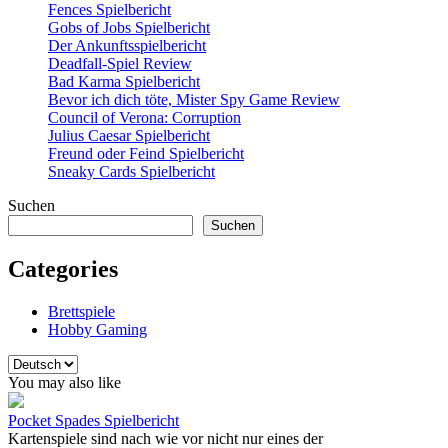
Fences Spielbericht
Gobs of Jobs Spielbericht
Der Ankunftsspielbericht
Deadfall-Spiel Review
Bad Karma Spielbericht
Bevor ich dich töte, Mister Spy Game Review
Council of Verona: Corruption
Julius Caesar Spielbericht
Freund oder Feind Spielbericht
Sneaky Cards Spielbericht
Suchen
Suchen
Categories
Brettspiele
Hobby Gaming
Sprache
auswählen
You may also like
Pocket Spades Spielbericht
Kartenspiele sind nach wie vor nicht nur eines der