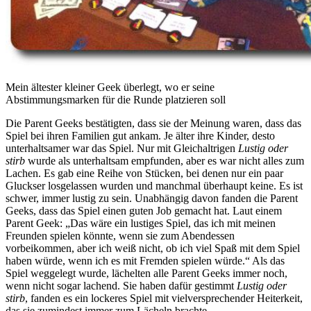
Mein ältester kleiner Geek überlegt, wo er seine
Abstimmungsmarken für die Runde platzieren soll
Die Parent Geeks bestätigten, dass sie der Meinung waren, dass das
Spiel bei ihren Familien gut ankam. Je älter ihre Kinder, desto
unterhaltsamer war das Spiel. Nur mit Gleichaltrigen
Lustig oder
stirb
wurde als unterhaltsam empfunden, aber es war nicht alles zum
Lachen. Es gab eine Reihe von Stücken, bei denen nur ein paar
Gluckser losgelassen wurden und manchmal überhaupt keine. Es ist
schwer, immer lustig zu sein. Unabhängig davon fanden die Parent
Geeks, dass das Spiel einen guten Job gemacht hat. Laut einem
Parent Geek: „Das wäre ein lustiges Spiel, das ich mit meinen
Freunden spielen könnte, wenn sie zum Abendessen
vorbeikommen, aber ich weiß nicht, ob ich viel Spaß mit dem Spiel
haben würde, wenn ich es mit Fremden spielen würde.“ Als das
Spiel weggelegt wurde, lächelten alle Parent Geeks immer noch,
wenn nicht sogar lachend. Sie haben dafür gestimmt
Lustig oder
stirb
, fanden es ein lockeres Spiel mit vielversprechender Heiterkeit,
das sie zumindest immer zum Lächeln brachte.