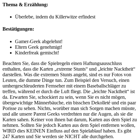
Thema & Erzählung:
Überlebe, indem du Killerwitze erfindest
Bestätigungen:
Gamer-Geek abgelehnt!
Eltern Geek genehmigt!
Kinderfreak gemischt!
Beachten Sie, dass die Spielregeln einen Haftungsausschluss
enthalten, dass die Karten „extreme Stunts“ und „leichte Nacktheit“
darstellen. Was die extremen Stunts angeht, sind es nur Fotos von
Leuten, die dumme Dinge tun. Zum Beispiel den Versuch, einen
umhergeschleuderten Fernseher mit einem Baseballschläger zu
treffen, während er durch die Luft fliegt. Die „leichte Nacktheit“ ist
da. Erwarten Sie, schockiert zu sein, wenn Sie es nicht mögen,
übergewichtige Männerbäuche, ein bisschen Dekolleté und ein paar
Porisse zu sehen. Nichts, worüber man sich Sorgen machen müsste,
und alle unsere Parent Geeks verdrehten nur die Augen, als sie die
Karten sahen. Keiner von ihnen bat darum, Karten aus dem Spiel zu
nehmen. Sollten Sie jedoch Karten aus dem Spiel entfernen wollen,
WIRD dies KEINEN Einfluss auf den Spielablauf haben. Es gibt
247 Karten und Sie werden sie NICHT alle durchgehen.