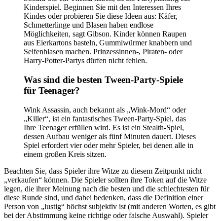
Kinderspiel. Beginnen Sie mit den Interessen Ihres
Kindes oder probieren Sie diese Ideen aus: Käfer,
Schmetterlinge und Blasen haben endlose
Möglichkeiten, sagt Gibson. Kinder können Raupen
aus Eierkartons basteln, Gummiwürmer knabbern und
Seifenblasen machen. Prinzessinnen-, Piraten- oder
Harry-Potter-Partys dürfen nicht fehlen.
Was sind die besten Tween-Party-Spiele
für Teenager?
Wink Assassin, auch bekannt als „Wink-Mord“ oder
„Killer“, ist ein fantastisches Tween-Party-Spiel, das
Ihre Teenager erfüllen wird. Es ist ein Stealth-Spiel,
dessen Aufbau weniger als fünf Minuten dauert. Dieses
Spiel erfordert vier oder mehr Spieler, bei denen alle in
einem großen Kreis sitzen.
Beachten Sie, dass Spieler ihre Witze zu diesem Zeitpunkt nicht
„verkaufen“ können. Die Spieler sollten ihre Token auf die Witze
legen, die ihrer Meinung nach die besten und die schlechtesten für
diese Runde sind, und dabei bedenken, dass die Definition einer
Person von „lustig“ höchst subjektiv ist (mit anderen Worten, es gibt
bei der Abstimmung keine richtige oder falsche Auswahl). Spieler