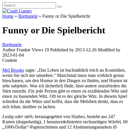
Skip
Search
to
for:
content
Home
»
Brettspiele
»
Funny or Die Spielbericht
Funny or Die Spielbericht
Brettspiele
Author
Frankie
Views
19
Published by
2013-12-26
Modified by
2023-01-04
Content
Mel Brooks
sagte: „Das Leben ist buchstäblich reich an Komödien,
wenn Sie sich nur umsehen.“ Manchmal muss man wirklich genau
hinschauen, um den Humor in den Dingen zu finden, und Humor ist
sehr subjektiv. Was ich lächerlich finde, lässt andere unzufrieden die
Stirn runzeln. Für jede Person gibt es einen zu erzählenden Witz und
einen zu hassenden Witz. Oft ist es der gleiche Witz. In diesem Spiel
schreibst du die Witze und hoffst, dass die Mehrheit denkt, dass es
sich lohnt, darüber zu lachen.
Lustig oder stirb
, herausgegeben von Hasbro, besteht aus 247
Karten (doppelseitig), 1 benutzerdefinierten sechsseitigen Würfel, 60
„1000-Dollar“-Papierscheinen und 12 Abstimmungsmarken (6