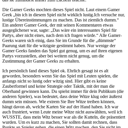
Die Gamer Geeks mochten dieses Spiel nicht. Laut einem Gamer
Geek „bin ich in diesem Spiel nicht wirklich lustig.Ich versuche nur,
lustige Übereinstimmungen zu machen. Das ist ziemlich dumm.“
Ein anderer Gamer Geek, der mit seinen Kommentaren etwas
ausgeglichener war, sagte: „Das wäre ein interessantes Spiel für
Partys, aber nicht eines, nach dem ich fragen würde.“ Alle Gamer-
Geeks waren sich einig, dass Sie im Grunde für die „dümmste“
Paarung statt für die witzigste gestimmt haben. Nur wenige der
Gamer Geeks fanden das Spiel gut genug, um es auf ihren eigenen
Partys vorzustellen, aber bei weitem nicht genug, um die
Zustimmung der Gamer Geeks zu erhalten.
Ich persönlich fand dieses Spiel ok. Ehrlich gesagt ist es alt
geworden, besonders wenn Sie das Spiel mit Leuten spielen, die
anfangs nicht so lustig oder witzig sind. Hier gibt es keine
Zauberformel und keine Strategie oder Taktik, mit der man die
Oberhand gewinnen kann. Du spielst immer für dein Publikum (die
anderen Spieler), was bedeutet, dass deine Witze klug oder äußerst
dumm sein müssen. Wie extrem Sie Ihre Witze treiben können,
hängt davon ab, welche Karten Sie auf der Hand haben. Ich war
auch frustriert, wenn Leute meine Witze nicht auswählten, weil ich
WUSSTE, dass mein Witz besser war als die Kutteln, die präsentiert
wurden. Um es kurz zu machen, Sie sollten damit rechnen, dass
Punkte an Spieler gehen, die einen Witz machen, den Sie nicht im