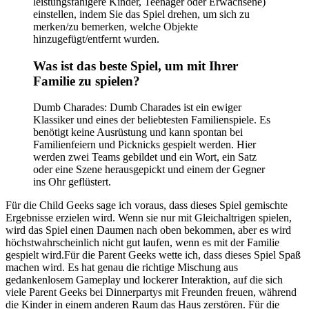
leistungsfähigere Kinder, Teenager oder Erwachsene)
einstellen, indem Sie das Spiel drehen, um sich zu
merken/zu bemerken, welche Objekte
hinzugefügt/entfernt wurden.
Was ist das beste Spiel, um mit Ihrer
Familie zu spielen?
Dumb Charades: Dumb Charades ist ein ewiger
Klassiker und eines der beliebtesten Familienspiele. Es
benötigt keine Ausrüstung und kann spontan bei
Familienfeiern und Picknicks gespielt werden. Hier
werden zwei Teams gebildet und ein Wort, ein Satz
oder eine Szene herausgepickt und einem der Gegner
ins Ohr geflüstert.
Für die Child Geeks sage ich voraus, dass dieses Spiel gemischte
Ergebnisse erzielen wird. Wenn sie nur mit Gleichaltrigen spielen,
wird das Spiel einen Daumen nach oben bekommen, aber es wird
höchstwahrscheinlich nicht gut laufen, wenn es mit der Familie
gespielt wird.Für die Parent Geeks wette ich, dass dieses Spiel Spaß
machen wird. Es hat genau die richtige Mischung aus
gedankenlosem Gameplay und lockerer Interaktion, auf die sich
viele Parent Geeks bei Dinnerpartys mit Freunden freuen, während
die Kinder in einem anderen Raum das Haus zerstören. Für die