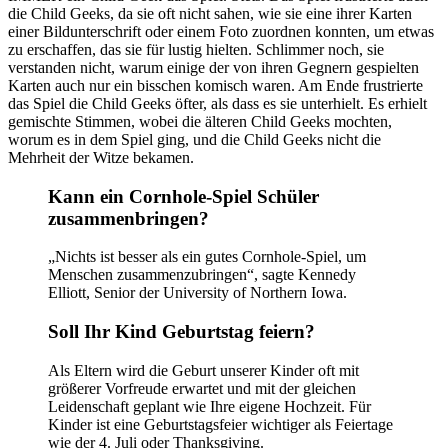
die Child Geeks, da sie oft nicht sahen, wie sie eine ihrer Karten
einer Bildunterschrift oder einem Foto zuordnen konnten, um etwas
zu erschaffen, das sie für lustig hielten. Schlimmer noch, sie
verstanden nicht, warum einige der von ihren Gegnern gespielten
Karten auch nur ein bisschen komisch waren. Am Ende frustrierte
das Spiel die Child Geeks öfter, als dass es sie unterhielt. Es erhielt
gemischte Stimmen, wobei die älteren Child Geeks mochten,
worum es in dem Spiel ging, und die Child Geeks nicht die
Mehrheit der Witze bekamen.
Kann ein Cornhole-Spiel Schüler
zusammenbringen?
„Nichts ist besser als ein gutes Cornhole-Spiel, um
Menschen zusammenzubringen“, sagte Kennedy
Elliott, Senior der University of Northern Iowa.
Soll Ihr Kind Geburtstag feiern?
Als Eltern wird die Geburt unserer Kinder oft mit
größerer Vorfreude erwartet und mit der gleichen
Leidenschaft geplant wie Ihre eigene Hochzeit. Für
Kinder ist eine Geburtstagsfeier wichtiger als Feiertage
wie der 4. Juli oder Thanksgiving.