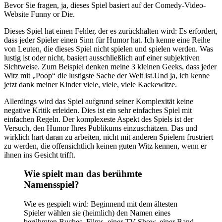
Bevor Sie fragen, ja, dieses Spiel basiert auf der Comedy-Video-
Website Funny or Die.
Dieses Spiel hat einen Fehler, der es zurückhalten wird: Es erfordert,
dass jeder Spieler einen Sinn für Humor hat. Ich kenne eine Reihe
von Leuten, die dieses Spiel nicht spielen und spielen werden. Was
lustig ist oder nicht, basiert ausschließlich auf einer subjektiven
Sichtweise. Zum Beispiel denken meine 3 kleinen Geeks, dass jeder
Witz mit „Poop“ die lustigste Sache der Welt ist.Und ja, ich kenne
jetzt dank meiner Kinder viele, viele, viele Kackewitze.
Allerdings wird das Spiel aufgrund seiner Komplexität keine
negative Kritik erleiden. Dies ist ein sehr einfaches Spiel mit
einfachen Regeln. Der komplexeste Aspekt des Spiels ist der
Versuch, den Humor Ihres Publikums einzuschätzen. Das und
wirklich hart daran zu arbeiten, nicht mit anderen Spielern frustriert
zu werden, die offensichtlich keinen guten Witz kennen, wenn er
ihnen ins Gesicht trifft.
Wie spielt man das berühmte
Namensspiel?
Wie es gespielt wird: Beginnend mit dem ältesten
Spieler wählen sie (heimlich) den Namen eines
berühmten Buches, Films, einer TV-Show, einer Band