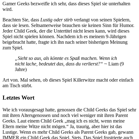
Gamer Geeks bezweifle ich sehr, dass dieses Spiel sie unterhalten
wird.
Beachten Sie, dass
Lustig oder stirb
verlangt von seinen Spielern,
dass sie lesen. Seltsamerweise brauchen sie keinen Sinn für Humor.
Jeder Child Geek, der die Untertitel nicht lesen kann, wird dieses
Spiel nicht spielen können. Nachdem ich es meinem 9-Jährigen
beigebracht hatte, fragte ich ihn nach seiner bisherigen Meinung
zum Spiel.
„Sieht so aus, als könnte es Spaß machen. Wenn ich
nicht lache, bedeutet das, dass du verlierst?“
~ Liam (9
Jahre)
Art von. Mal sehen, ob dieses Spiel Killerwitze macht oder einfach
am Tisch stirbt.
Letztes Wort
Wie ich vorausgesagt hatte, genossen die Child Geeks das Spiel sehr
mit ihren Altersgenossen und noch viel weniger mit ihren Parent
Geeks. Laut einem Child Geek „mag ich es nicht, wenn meine
Eltern meine Witze nicht mögen.“ Ja, traurig, aber hier ist das
Lustige. Wenn es mehr Child Geeks als Parent Geeks gab, gewann
IMMER ein Child Geek das Spiel. Stets. Das Spiel frustrierte auch