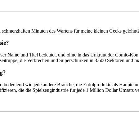
len schmerzhaften Minuten des Wartens für meine kleinen Geeks gelohnt
sie?
ieser Name und Titel bedeutet, und ohne in das Unkraut der Comic-Kont
izeitruppe, die Verbrechen und Superschurken in 3.600 Sektoren und 
ug?
​​bedeutend wie jede andere Branche, die Erdölprodukte als Haupteinn
izieren, die die Spielzeugindustrie für jede 1 Million Dollar Umsatz v