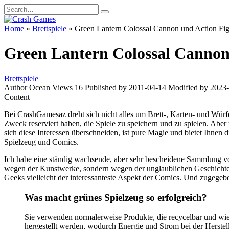
Skip
Search
to
for:
content
Home
»
Brettspiele
»
Green Lantern Colossal Cannon und Action Fi
Green Lantern Colossal Cannon
Brettspiele
Author
Ocean
Views
16
Published by
2011-04-14
Modified by
2023-
Content
Bei CrashGamesaz dreht sich nicht alles um Brett-, Karten- und Würfe
Zweck reserviert haben, die Spiele zu speichern und zu spielen. Abe
sich diese Interessen überschneiden, ist pure Magie und bietet Ihnen
Spielzeug und Comics.
Ich habe eine ständig wachsende, aber sehr bescheidene Sammlung von 
wegen der Kunstwerke, sondern wegen der unglaublichen Geschichten,
Geeks vielleicht der interessanteste Aspekt der Comics. Und zugegeb
Was macht grünes Spielzeug so erfolgreich?
Sie verwenden normalerweise Produkte, die recycelbar und wi
hergestellt werden, wodurch Energie und Strom bei der Herstel