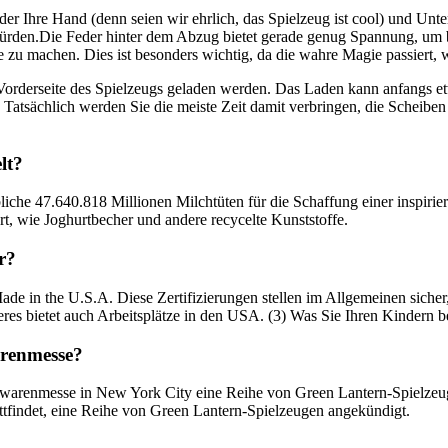
der Ihre Hand (denn seien wir ehrlich, das Spielzeug ist cool) und Unte
 würden.Die Feder hinter dem Abzug bietet gerade genug Spannung, um 
 zu machen. Dies ist besonders wichtig, da die wahre Magie passiert,
e Vorderseite des Spielzeugs geladen werden. Das Laden kann anfangs et
atsächlich werden Sie die meiste Zeit damit verbringen, die Scheiben z
lt?
che 47.640.818 Millionen Milchtüten für die Schaffung einer inspirier
t, wie Joghurtbecher und andere recycelte Kunststoffe.
r?
ade in the U.S.A. Diese Zertifizierungen stellen im Allgemeinen sicher
res bietet auch Arbeitsplätze in den USA. (3) Was Sie Ihren Kindern b
arenmesse?
elwarenmesse in New York City eine Reihe von Green Lantern-Spielzeu
attfindet, eine Reihe von Green Lantern-Spielzeugen angekündigt.