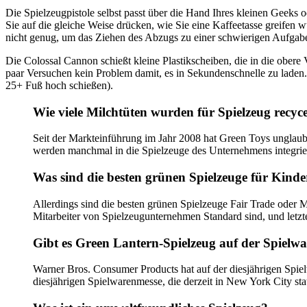
Die Spielzeugpistole selbst passt über die Hand Ihres kleinen Geeks o
Sie auf die gleiche Weise drücken, wie Sie eine Kaffeetasse greifen
nicht genug, um das Ziehen des Abzugs zu einer schwierigen Aufgabe
Die Colossal Cannon schießt kleine Plastikscheiben, die in die ober
paar Versuchen kein Problem damit, es in Sekundenschnelle zu laden. T
25+ Fuß hoch schießen).
Wie viele Milchtüten wurden für Spielzeug recyce
Seit der Markteinführung im Jahr 2008 hat Green Toys unglaubli
werden manchmal in die Spielzeuge des Unternehmens integrier
Was sind die besten grünen Spielzeuge für Kinde
Allerdings sind die besten grünen Spielzeuge Fair Trade oder M
Mitarbeiter von Spielzeugunternehmen Standard sind, und letzte
Gibt es Green Lantern-Spielzeug auf der Spielw
Warner Bros. Consumer Products hat auf der diesjährigen Spi
diesjährigen Spielwarenmesse, die derzeit in New York City st