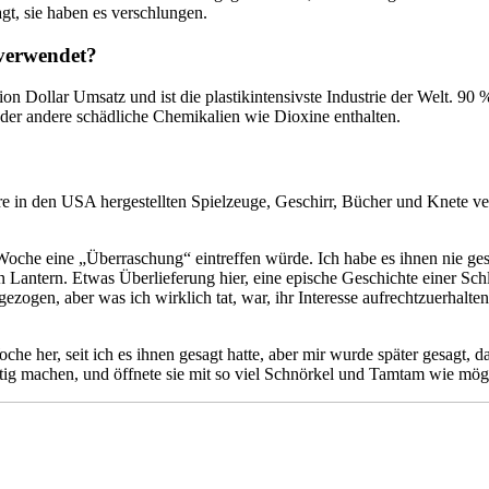
gt, sie haben es verschlungen.
 verwendet?
ion Dollar Umsatz und ist die plastikintensivste Industrie der Welt. 90
der andere schädliche Chemikalien wie Dioxine enthalten.
re in den USA hergestellten Spielzeuge, Geschirr, Bücher und Knete ve
 Woche eine „Überraschung“ eintreffen würde. Ich habe es ihnen nie ge
n Lantern. Etwas Überlieferung hier, eine epische Geschichte einer Sch
ezogen, aber was ich wirklich tat, war, ihr Interesse aufrechtzuerhalt
che her, seit ich es ihnen gesagt hatte, aber mir wurde später gesagt, da
ertig machen, und öffnete sie mit so viel Schnörkel und Tamtam wie mög