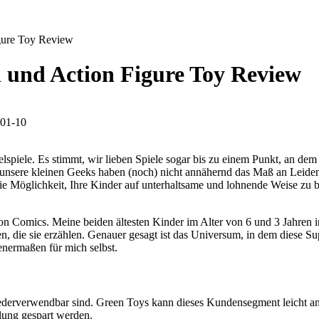
gure Toy Review
 und Action Figure Toy Review
01-10
lspiele. Es stimmt, wir lieben Spiele sogar bis zu einem Punkt, an de
r unsere kleinen Geeks haben (noch) nicht annähernd das Maß an Leiden
 die Möglichkeit, Ihre Kinder auf unterhaltsame und lohnende Weise zu 
Comics. Meine beiden ältesten Kinder im Alter von 6 und 3 Jahren inter
 die sie erzählen. Genauer gesagt ist das Universum, in dem diese Sup
enermaßen für mich selbst.
ederverwendbar sind. Green Toys kann dieses Kundensegment leicht an
lung gespart werden.