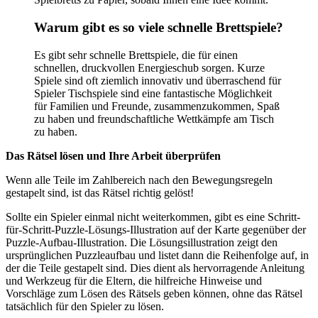
Warum gibt es so viele schnelle Brettspiele?
Es gibt sehr schnelle Brettspiele, die für einen
schnellen, druckvollen Energieschub sorgen. Kurze
Spiele sind oft ziemlich innovativ und überraschend für
Spieler Tischspiele sind eine fantastische Möglichkeit
für Familien und Freunde, zusammenzukommen, Spaß
zu haben und freundschaftliche Wettkämpfe am Tisch
zu haben.
Das Rätsel lösen und Ihre Arbeit überprüfen
Wenn alle Teile im Zahlbereich nach den Bewegungsregeln
gestapelt sind, ist das Rätsel richtig gelöst!
Sollte ein Spieler einmal nicht weiterkommen, gibt es eine Schritt-
für-Schritt-Puzzle-Lösungs-Illustration auf der Karte gegenüber der
Puzzle-Aufbau-Illustration. Die Lösungsillustration zeigt den
ursprünglichen Puzzleaufbau und listet dann die Reihenfolge auf, in
der die Teile gestapelt sind. Dies dient als hervorragende Anleitung
und Werkzeug für die Eltern, die hilfreiche Hinweise und
Vorschläge zum Lösen des Rätsels geben können, ohne das Rätsel
tatsächlich für den Spieler zu lösen.