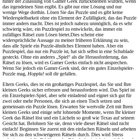
hinter der Zulassung von Gamer Geek zurückbleiben würden, wenn
das irgendeinen Sinn ergibt. Es gibt nur eine Lösung und nur
wenige Wege dorthin. Lösen Sie das Puzzle und es gibt keine
Wiederspielbarkeit ohne ein Element der Zufälligkeit, das das Puzzle
immer anders macht. Dies ist jedoch nahezu unmöglich, da es sehr
schwierig wäre, ein Puzzlespiel zu entwickeln, das immer ein
zufälliges Rätsel zum Lösen bietet.Dies scheint eine
widersprüchliche Aussage zu meiner früheren Erklärung zu sein,
dass alle Spiele ein Puzzle-ähnliches Element haben. Aber ein
Puzzlespiel, das nur ein Puzzle ist, hat sich selbst in eine Schublade
gesteckt. Ohne ein anderes „Spiel“ als die Herausforderung, das
Rätsel zu lösen, wird es Gamer Geeks einfach nicht ansprechen.
Wenn Sie jedoch ein Gamer-Geek sind, der ein gutes Einzelspieler-
Puzzle mag,
Hoppla!
soll dir gefallen.
Eltern Geeks, dies ist ein großartiges Puzzlespiel, das Sie und Ihre
kleinen Geeks sicher erfreuen und herausfordern wird. Das Spiel ist
ein Einzelspieler-Spiel, aber sehr einladend und eignet sich gut für
zwei oder mehr Personen, die sich an einen Tisch setzen und
gemeinsam ein Puzzle lösen. Erwarten Sie wertvolle Zeit mit Ihren
kleinen Geeks und einige sehr lohnende Momente, wenn Ihr kleiner
Geek das Rätsel löst und ein Lächeln so groß wie Texas auf seinem
Gesicht hat. Belohnen Sie sie, denn viele dieser Rätsel sind nicht
einfach! Beginnen Sie zuerst mit den einfachen Rätseln und arbeiten
Sie sich zu den schwierigeren Rätseln durch. Dies wird Stress