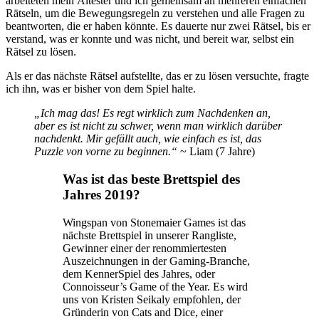
arbeiteten mein Ältester und ich gemeinsam an mehreren einfachen
Rätseln, um die Bewegungsregeln zu verstehen und alle Fragen zu
beantworten, die er haben könnte. Es dauerte nur zwei Rätsel, bis er
verstand, was er konnte und was nicht, und bereit war, selbst ein
Rätsel zu lösen.
Als er das nächste Rätsel aufstellte, das er zu lösen versuchte, fragte
ich ihn, was er bisher von dem Spiel halte.
„Ich mag das! Es regt wirklich zum Nachdenken an,
aber es ist nicht zu schwer, wenn man wirklich darüber
nachdenkt. Mir gefällt auch, wie einfach es ist, das
Puzzle von vorne zu beginnen.“
~ Liam (7 Jahre)
Was ist das beste Brettspiel des
Jahres 2019?
Wingspan von Stonemaier Games ist das
nächste Brettspiel in unserer Rangliste,
Gewinner einer der renommiertesten
Auszeichnungen in der Gaming-Branche,
dem KennerSpiel des Jahres, oder
Connoisseur’s Game of the Year. Es wird
uns von Kristen Seikaly empfohlen, der
Gründerin von Cats and Dice, einer