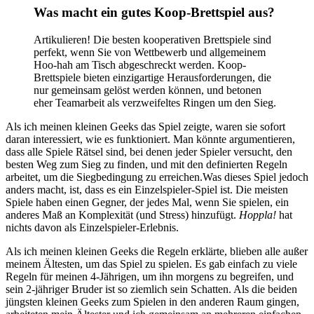
Was macht ein gutes Koop-Brettspiel aus?
Artikulieren! Die besten kooperativen Brettspiele sind
perfekt, wenn Sie von Wettbewerb und allgemeinem
Hoo-hah am Tisch abgeschreckt werden. Koop-
Brettspiele bieten einzigartige Herausforderungen, die
nur gemeinsam gelöst werden können, und betonen
eher Teamarbeit als verzweifeltes Ringen um den Sieg.
Als ich meinen kleinen Geeks das Spiel zeigte, waren sie sofort
daran interessiert, wie es funktioniert. Man könnte argumentieren,
dass alle Spiele Rätsel sind, bei denen jeder Spieler versucht, den
besten Weg zum Sieg zu finden, und mit den definierten Regeln
arbeitet, um die Siegbedingung zu erreichen.Was dieses Spiel jedoch
anders macht, ist, dass es ein Einzelspieler-Spiel ist. Die meisten
Spiele haben einen Gegner, der jedes Mal, wenn Sie spielen, ein
anderes Maß an Komplexität (und Stress) hinzufügt.
Hoppla!
hat
nichts davon als Einzelspieler-Erlebnis.
Als ich meinen kleinen Geeks die Regeln erklärte, blieben alle außer
meinem Ältesten, um das Spiel zu spielen. Es gab einfach zu viele
Regeln für meinen 4-Jährigen, um ihn morgens zu begreifen, und
sein 2-jähriger Bruder ist so ziemlich sein Schatten. Als die beiden
jüngsten kleinen Geeks zum Spielen in den anderen Raum gingen,