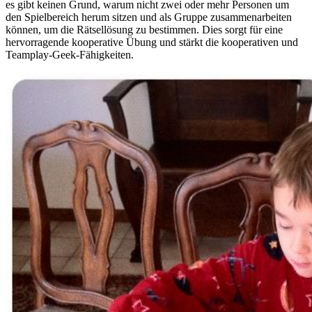
es gibt keinen Grund, warum nicht zwei oder mehr Personen um
den Spielbereich herum sitzen und als Gruppe zusammenarbeiten
können, um die Rätsellösung zu bestimmen. Dies sorgt für eine
hervorragende kooperative Übung und stärkt die kooperativen und
Teamplay-Geek-Fähigkeiten.