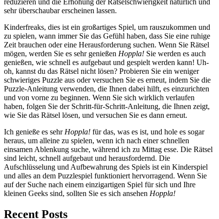
reduzieren und die Erhöhung der Rätselschwierigkeit natürlich und
sehr überschaubar erscheinen lassen.
Kinderfreaks, dies ist ein großartiges Spiel, um rauszukommen und
zu spielen, wann immer Sie das Gefühl haben, dass Sie eine ruhige
Zeit brauchen oder eine Herausforderung suchen. Wenn Sie Rätsel
mögen, werden Sie es sehr genießen
Hoppla!
Sie werden es auch
genießen, wie schnell es aufgebaut und gespielt werden kann! Uh-
oh, kannst du das Rätsel nicht lösen? Probieren Sie ein weniger
schwieriges Puzzle aus oder versuchen Sie es erneut, indem Sie die
Puzzle-Anleitung verwenden, die Ihnen dabei hilft, es einzurichten
und von vorne zu beginnen. Wenn Sie sich wirklich verlaufen
haben, folgen Sie der Schritt-für-Schritt-Anleitung, die Ihnen zeigt,
wie Sie das Rätsel lösen, und versuchen Sie es dann erneut.
Ich genieße es sehr
Hoppla!
für das, was es ist, und hole es sogar
heraus, um alleine zu spielen, wenn ich nach einer schnellen
einsamen Ablenkung suche, während ich zu Mittag esse. Die Rätsel
sind leicht, schnell aufgebaut und herausfordernd. Die
Aufschlüsselung und Aufbewahrung des Spiels ist ein Kinderspiel
und alles an dem Puzzlespiel funktioniert hervorragend. Wenn Sie
auf der Suche nach einem einzigartigen Spiel für sich und Ihre
kleinen Geeks sind, sollten Sie es sich ansehen
Hoppla!
Recent Posts