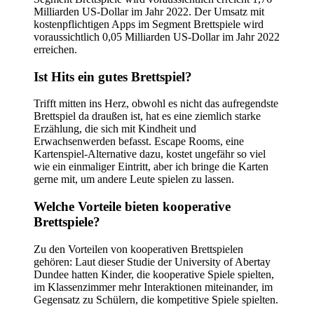
Milliarden US-Dollar im Jahr 2022. Der Umsatz mit
kostenpflichtigen Apps im Segment Brettspiele wird
voraussichtlich 0,05 Milliarden US-Dollar im Jahr 2022
erreichen.
Ist Hits ein gutes Brettspiel?
Trifft mitten ins Herz, obwohl es nicht das aufregendste
Brettspiel da draußen ist, hat es eine ziemlich starke
Erzählung, die sich mit Kindheit und
Erwachsenwerden befasst. Escape Rooms, eine
Kartenspiel-Alternative dazu, kostet ungefähr so ​​viel
wie ein einmaliger Eintritt, aber ich bringe die Karten
gerne mit, um andere Leute spielen zu lassen.
Welche Vorteile bieten kooperative
Brettspiele?
Zu den Vorteilen von kooperativen Brettspielen
gehören: Laut dieser Studie der University of Abertay
Dundee hatten Kinder, die kooperative Spiele spielten,
im Klassenzimmer mehr Interaktionen miteinander, im
Gegensatz zu Schülern, die kompetitive Spiele spielten.