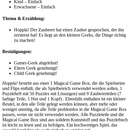
Kind – Einfach
Erwachsene – Einfach
Thema & Erzählung:
Hoppla! Der Zauberer hat einen Zauber gesprochen, der ihn
zerstreut hat! Es liegt an den kleinen Geeks, die Dinge richtig
zu machen!
Bestätigungen:
Gamer-Geek abgelehnt!
Eltern Geek genehmigt!
Child Geek genehmigt!
Hoppla!
besteht aus einer 1 Magical Game Box, die die Spielsteine ​​
und Flips enthält, die als Spielbereich verwendet werden sollen, 1
Puzzleheft mit 50 Puzzles mit Lösungen) und 9 Zaubererteilen (7
farbige Teile, 1 Hut und 1 Kopf) . Ebenfalls enthalten ist ein kleiner
Beutel, in den alle Teile gelegt werden können, aber mehr oder
weniger unnötig, da alle Teile problemlos in die Magical Game Box
passen, wenn sie nicht verwendet werden. Alle Puzzleteile und die
Magical Game Box sind aus solidem Kunststoff und das Puzzlebuch
ist leicht zu lesen und zu befolgen. Ein hochwertiges Spiel, das