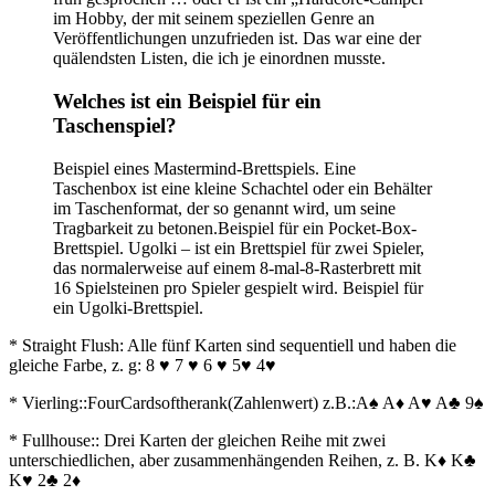
im Hobby, der mit seinem speziellen Genre an
Veröffentlichungen unzufrieden ist. Das war eine der
quälendsten Listen, die ich je einordnen musste.
Welches ist ein Beispiel für ein
Taschenspiel?
Beispiel eines Mastermind-Brettspiels. Eine
Taschenbox ist eine kleine Schachtel oder ein Behälter
im Taschenformat, der so genannt wird, um seine
Tragbarkeit zu betonen.Beispiel für ein Pocket-Box-
Brettspiel. Ugolki – ist ein Brettspiel für zwei Spieler,
das normalerweise auf einem 8-mal-8-Rasterbrett mit
16 Spielsteinen pro Spieler gespielt wird. Beispiel für
ein Ugolki-Brettspiel.
* Straight Flush: Alle fünf Karten sind sequentiell und haben die
gleiche Farbe, z. g: 8 ♥ 7 ♥ 6 ♥ 5♥ 4♥
* Vierling::FourCardsoftherank(Zahlenwert) z.B.:A♠ A♦ A♥ A♣ 9♠
* Fullhouse:: Drei Karten der gleichen Reihe mit zwei
unterschiedlichen, aber zusammenhängenden Reihen, z. B. K♦ K♣
K♥ 2♣ 2♦