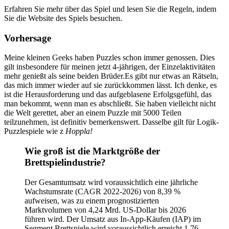
Erfahren Sie mehr über das Spiel und lesen Sie die Regeln, indem
Sie die Website des Spiels besuchen.
Vorhersage
Meine kleinen Geeks haben Puzzles schon immer genossen. Dies
gilt insbesondere für meinen jetzt 4-jährigen, der Einzelaktivitäten
mehr genießt als seine beiden Brüder.Es gibt nur etwas an Rätseln,
das mich immer wieder auf sie zurückkommen lässt. Ich denke, es
ist die Herausforderung und das aufgeblasene Erfolgsgefühl, das
man bekommt, wenn man es abschließt. Sie haben vielleicht nicht
die Welt gerettet, aber an einem Puzzle mit 5000 Teilen
teilzunehmen, ist definitiv bemerkenswert. Dasselbe gilt für Logik-
Puzzlespiele wie z
Hoppla!
Wie groß ist die Marktgröße der
Brettspielindustrie?
Der Gesamtumsatz wird voraussichtlich eine jährliche
Wachstumsrate (CAGR 2022-2026) von 8,39 %
aufweisen, was zu einem prognostizierten
Marktvolumen von 4,24 Mrd. US-Dollar bis 2026
führen wird. Der Umsatz aus In-App-Käufen (IAP) im
Segment Brettspiele wird voraussichtlich erreicht 1,76