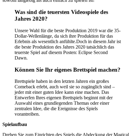
sowohl langlebig als auch einfach zu spielen ist!
Was sind die teuersten Videospiele des
Jahres 2020?
Unsere Wahl für die beste Produktion 2019 war die 35-
Dollar-Wellenlänge, da sich ihre Produktion für das
Erlebnis als wesentlich anfühlte.Doch in diesem Jahr ist
die beste Produktion des Jahres 2020 tatsächlich das
teuerste Spiel auf diesem Posten: Eclipse Second
Dawn.
Können Sie Ihr eigenes Brettspiel machen?
Brettspiele haben in den letzten Jahren ein großes
Comeback erlebt, auch weil sie so zugänglich sind –
jeder mit einer guten Idee kann eine machen. Das
Entwerfen Ihres eigenen Brettspiels beginnt mit der
Auswahl eines grundlegenden Themas oder einer
zentralen Idee, die die Ereignisse des Spiels
vorantreiben.
Spielaufbau
Drehen Sie zum Einrichten des Spiels die Abdeckung der Magical