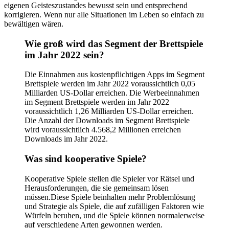
eigenen Geisteszustandes bewusst sein und entsprechend
korrigieren. Wenn nur alle Situationen im Leben so einfach zu
bewältigen wären.
Wie groß wird das Segment der Brettspiele
im Jahr 2022 sein?
Die Einnahmen aus kostenpflichtigen Apps im Segment
Brettspiele werden im Jahr 2022 voraussichtlich 0,05
Milliarden US-Dollar erreichen. Die Werbeeinnahmen
im Segment Brettspiele werden im Jahr 2022
voraussichtlich 1,26 Milliarden US-Dollar erreichen.
Die Anzahl der Downloads im Segment Brettspiele
wird voraussichtlich 4.568,2 Millionen erreichen
Downloads im Jahr 2022.
Was sind kooperative Spiele?
Kooperative Spiele stellen die Spieler vor Rätsel und
Herausforderungen, die sie gemeinsam lösen
müssen.Diese Spiele beinhalten mehr Problemlösung
und Strategie als Spiele, die auf zufälligen Faktoren wie
Würfeln beruhen, und die Spiele können normalerweise
auf verschiedene Arten gewonnen werden.