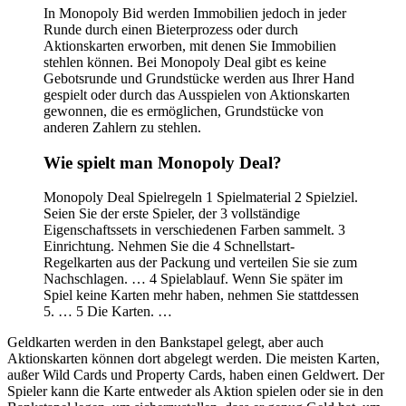
In Monopoly Bid werden Immobilien jedoch in jeder
Runde durch einen Bieterprozess oder durch
Aktionskarten erworben, mit denen Sie Immobilien
stehlen können. Bei Monopoly Deal gibt es keine
Gebotsrunde und Grundstücke werden aus Ihrer Hand
gespielt oder durch das Ausspielen von Aktionskarten
gewonnen, die es ermöglichen, Grundstücke von
anderen Zahlern zu stehlen.
Wie spielt man Monopoly Deal?
Monopoly Deal Spielregeln 1 Spielmaterial 2 Spielziel.
Seien Sie der erste Spieler, der 3 vollständige
Eigenschaftssets in verschiedenen Farben sammelt. 3
Einrichtung. Nehmen Sie die 4 Schnellstart-
Regelkarten aus der Packung und verteilen Sie sie zum
Nachschlagen. … 4 Spielablauf. Wenn Sie später im
Spiel keine Karten mehr haben, nehmen Sie stattdessen
5. … 5 Die Karten. …
Geldkarten werden in den Bankstapel gelegt, aber auch
Aktionskarten können dort abgelegt werden. Die meisten Karten,
außer Wild Cards und Property Cards, haben einen Geldwert. Der
Spieler kann die Karte entweder als Aktion spielen oder sie in den