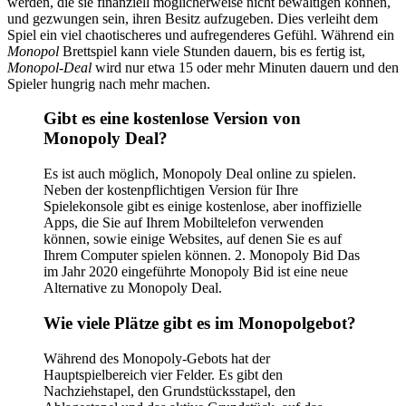
werden, die sie finanziell möglicherweise nicht bewältigen können,
und gezwungen sein, ihren Besitz aufzugeben. Dies verleiht dem
Spiel ein viel chaotischeres und aufregenderes Gefühl. Während ein
Monopol
Brettspiel kann viele Stunden dauern, bis es fertig ist,
Monopol-Deal
wird nur etwa 15 oder mehr Minuten dauern und den
Spieler hungrig nach mehr machen.
Gibt es eine kostenlose Version von
Monopoly Deal?
Es ist auch möglich, Monopoly Deal online zu spielen.
Neben der kostenpflichtigen Version für Ihre
Spielekonsole gibt es einige kostenlose, aber inoffizielle
Apps, die Sie auf Ihrem Mobiltelefon verwenden
können, sowie einige Websites, auf denen Sie es auf
Ihrem Computer spielen können. 2. Monopoly Bid Das
im Jahr 2020 eingeführte Monopoly Bid ist eine neue
Alternative zu Monopoly Deal.
Wie viele Plätze gibt es im Monopolgebot?
Während des Monopoly-Gebots hat der
Hauptspielbereich vier Felder. Es gibt den
Nachziehstapel, den Grundstücksstapel, den