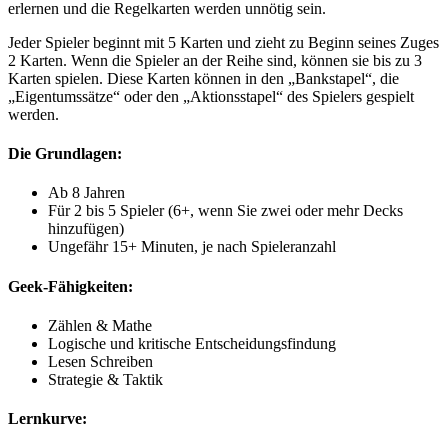
erlernen und die Regelkarten werden unnötig sein.
Jeder Spieler beginnt mit 5 Karten und zieht zu Beginn seines Zuges
2 Karten. Wenn die Spieler an der Reihe sind, können sie bis zu 3
Karten spielen. Diese Karten können in den „Bankstapel“, die
„Eigentumssätze“ oder den „Aktionsstapel“ des Spielers gespielt
werden.
Die Grundlagen:
Ab 8 Jahren
Für 2 bis 5 Spieler (6+, wenn Sie zwei oder mehr Decks
hinzufügen)
Ungefähr 15+ Minuten, je nach Spieleranzahl
Geek-Fähigkeiten:
Zählen & Mathe
Logische und kritische Entscheidungsfindung
Lesen Schreiben
Strategie & Taktik
Lernkurve: