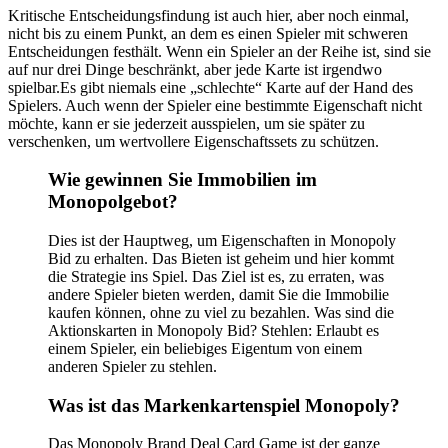
Kritische Entscheidungsfindung ist auch hier, aber noch einmal,
nicht bis zu einem Punkt, an dem es einen Spieler mit schweren
Entscheidungen festhält. Wenn ein Spieler an der Reihe ist, sind sie
auf nur drei Dinge beschränkt, aber jede Karte ist irgendwo
spielbar.Es gibt niemals eine „schlechte“ Karte auf der Hand des
Spielers. Auch wenn der Spieler eine bestimmte Eigenschaft nicht
möchte, kann er sie jederzeit ausspielen, um sie später zu
verschenken, um wertvollere Eigenschaftssets zu schützen.
Wie gewinnen Sie Immobilien im
Monopolgebot?
Dies ist der Hauptweg, um Eigenschaften in Monopoly
Bid zu erhalten. Das Bieten ist geheim und hier kommt
die Strategie ins Spiel. Das Ziel ist es, zu erraten, was
andere Spieler bieten werden, damit Sie die Immobilie
kaufen können, ohne zu viel zu bezahlen. Was sind die
Aktionskarten in Monopoly Bid? Stehlen: Erlaubt es
einem Spieler, ein beliebiges Eigentum von einem
anderen Spieler zu stehlen.
Was ist das Markenkartenspiel Monopoly?
Das Monopoly Brand Deal Card Game ist der ganze