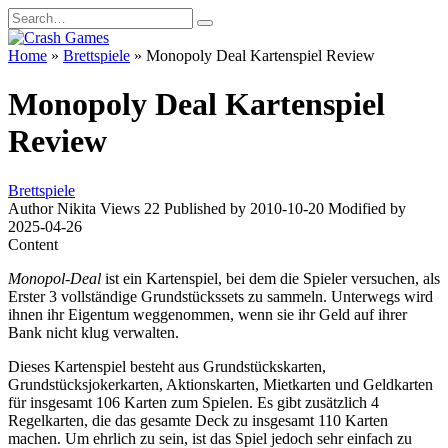
Skip
Search
to
for:
content
Home
»
Brettspiele
»
Monopoly Deal Kartenspiel Review
Monopoly Deal Kartenspiel
Review
Brettspiele
Author
Nikita
Views
22
Published by
2010-10-20
Modified by
2025-04-26
Content
Monopol-Deal
ist ein Kartenspiel, bei dem die Spieler versuchen, als
Erster 3 vollständige Grundstückssets zu sammeln. Unterwegs wird
ihnen ihr Eigentum weggenommen, wenn sie ihr Geld auf ihrer
Bank nicht klug verwalten.
Dieses Kartenspiel besteht aus Grundstückskarten,
Grundstücksjokerkarten, Aktionskarten, Mietkarten und Geldkarten
für insgesamt 106 Karten zum Spielen. Es gibt zusätzlich 4
Regelkarten, die das gesamte Deck zu insgesamt 110 Karten
machen. Um ehrlich zu sein, ist das Spiel jedoch sehr einfach zu