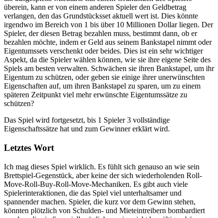
überein, kann er von einem anderen Spieler den Geldbetrag
verlangen, den das Grundstücksset aktuell wert ist. Dies könnte
irgendwo im Bereich von 1 bis über 10 Millionen Dollar liegen. Der
Spieler, der diesen Betrag bezahlen muss, bestimmt dann, ob er
bezahlen möchte, indem er Geld aus seinem Bankstapel nimmt oder
Eigentumssets verschenkt oder beides. Dies ist ein sehr wichtiger
Aspekt, da die Spieler wählen können, wie sie ihre eigene Seite des
Spiels am besten verwalten. Schwächen sie ihren Bankstapel, um ihr
Eigentum zu schützen, oder geben sie einige ihrer unerwünschten
Eigenschaften auf, um ihren Bankstapel zu sparen, um zu einem
späteren Zeitpunkt viel mehr erwünschte Eigentumssätze zu
schützen?
Das Spiel wird fortgesetzt, bis 1 Spieler 3 vollständige
Eigenschaftssätze hat und zum Gewinner erklärt wird.
Letztes Wort
Ich mag dieses Spiel wirklich. Es fühlt sich genauso an wie sein
Brettspiel-Gegenstück, aber keine der sich wiederholenden Roll-
Move-Roll-Buy-Roll-Move-Mechaniken. Es gibt auch viele
Spielerinteraktionen, die das Spiel viel unterhaltsamer und
spannender machen. Spieler, die kurz vor dem Gewinn stehen,
könnten plötzlich von Schulden- und Mieteintreibern bombardiert