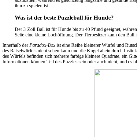
abzubauen, während es gleichzeitig langsame und gesunde Essgew
ihm zu spielen ist.
Was ist der beste Puzzleball für Hunde?
Der 3-Zoll-Ball ist für Hunde bis zu 40 Pfund geeignet, währen
Seite eine kleine Lochöffnung. Der Tierbesitzer kann den Ball
Innerhalb der
Paradox-Box
ist eine Reihe kleinerer Würfel und Rutsc
des Rätselwürfels nicht sehen kann und die Kugel allein durch Insti
des Würfels befinden sich mehrere farbige kleinere Quadrate, ein Git
Informationen können Teil des Puzzles sein oder auch nicht, und es bl