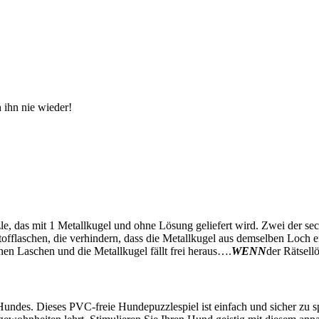
 ihn nie wieder!
zzle, das mit 1 Metallkugel und ohne Lösung geliefert wird. Zwei der s
stofflaschen, die verhindern, dass die Metallkugel aus demselben Loch e
hen Laschen und die Metallkugel fällt frei heraus….
WENN
der Rätsell
 Hundes. Dieses PVC-freie Hundepuzzlespiel ist einfach und sicher zu s