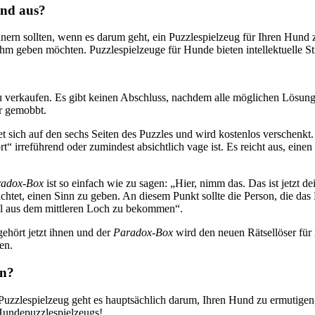
und aus?
nnern sollten, wenn es darum geht, ein Puzzlespielzeug für Ihren Hund
m geben möchten. Puzzlespielzeuge für Hunde bieten intellektuelle Sti
u verkaufen. Es gibt keinen Abschluss, nachdem alle möglichen Lösungs
er gemobbt.
t sich auf den sechs Seiten des Puzzles und wird kostenlos verschenkt. 
rt“ irreführend oder zumindest absichtlich vage ist. Es reicht aus, ein
radox-Box
ist so einfach wie zu sagen: „Hier, nimm das. Das ist jetzt de
htet, einen Sinn zu geben. An diesem Punkt sollte die Person, die das
gel aus dem mittleren Loch zu bekommen“.
gehört jetzt ihnen und der
Paradox-Box
wird den neuen Rätsellöser für
en.
en?
zzlespielzeug geht es hauptsächlich darum, Ihren Hund zu ermutigen, s
 Hundepuzzlespielzeugs!