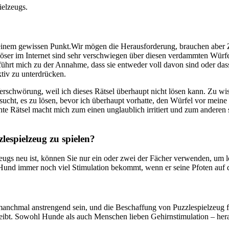
ielzeugs.
einem gewissen Punkt.Wir mögen die Herausforderung, brauchen aber Zug
ser im Internet sind sehr verschwiegen über diesen verdammten Würfel
führt mich zu der Annahme, dass sie entweder voll davon sind oder dass
tiv zu unterdrücken.
Verschwörung, weil ich dieses Rätsel überhaupt nicht lösen kann. Zu wi
ucht, es zu lösen, bevor ich überhaupt vorhatte, den Würfel vor meine 
uchte Rätsel macht mich zum einen unglaublich irritiert und zum andere
espielzeug zu spielen?
ugs neu ist, können Sie nur ein oder zwei der Fächer verwenden, um l
r Hund immer noch viel Stimulation bekommt, wenn er seine Pfoten auf
nchmal anstrengend sein, und die Beschaffung von Puzzlespielzeug fü
bleibt. Sowohl Hunde als auch Menschen lieben Gehirnstimulation – her