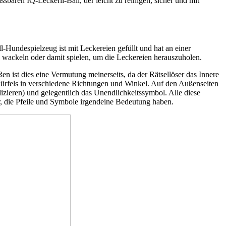
baren IQ-Leckerli-Ball, der leicht zu reinigen, sicher und mit
l-Hundespielzeug ist mit Leckereien gefüllt und hat an einer
l wackeln oder damit spielen, um die Leckereien herauszuholen.
n ist dies eine Vermutung meinerseits, da der Rätsellöser das Innere
 Würfels in verschiedene Richtungen und Winkel. Auf den Außenseiten
lizieren) und gelegentlich das Unendlichkeitssymbol. Alle diese
ter, die Pfeile und Symbole irgendeine Bedeutung haben.