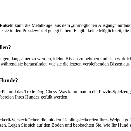
Rätseln kann die Metallkugel aus dem „unmöglichen Ausgang“ auftauchen
 sie sie in den Puzzlewürfel gelegt haben. Es gibt keine Möglichkeit, d
llen?
ngen, langsamer zu werden, kleine Bissen zu nehmen und sich wirklic
 während sie herausfindet, wie sie die letzten verbleibenden Bissen a
r Hunde?
verPet und das Trixie Dog Chess. Was kann man in ein Puzzle-Spielzeu
bbereien Ihres Hundes gefüllt werden.
ckerli-Versteckfächer, die mit den Lieblingsleckereien Ihres Welpen 
tzen. Legen Sie sich auf den Boden und beobachten Sie, wie Ihr Hund