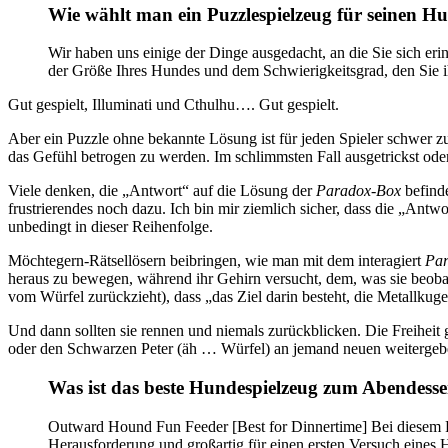
Wie wählt man ein Puzzlespielzeug für seinen H
Wir haben uns einige der Dinge ausgedacht, an die Sie sich eri
der Größe Ihres Hundes und dem Schwierigkeitsgrad, den Sie ih
Gut gespielt, Illuminati und Cthulhu…. Gut gespielt.
Aber ein Puzzle ohne bekannte Lösung ist für jeden Spieler schwer z
das Gefühl betrogen zu werden. Im schlimmsten Fall ausgetrickst od
Viele denken, die „Antwort“ auf die Lösung der
Paradox-Box
befinde
frustrierendes noch dazu. Ich bin mir ziemlich sicher, dass die „Antwo
unbedingt in dieser Reihenfolge.
Möchtegern-Rätsellösern beibringen, wie man mit dem interagiert
Pa
heraus zu bewegen, während ihr Gehirn versucht, dem, was sie beobac
vom Würfel zurückzieht), dass „das Ziel darin besteht, die Metallku
Und dann sollten sie rennen und niemals zurückblicken. Die Freiheit 
oder den Schwarzen Peter (äh … Würfel) an jemand neuen weitergeb
Was ist das beste Hundespielzeug zum Abendess
Outward Hound Fun Feeder [Best for Dinnertime] Bei diesem Pu
Herausforderung und großartig für einen ersten Versuch eines