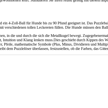
ohnheiten lehrt. Stimulieren Sie Ihren Hund geistig mit diesem anpass
d ein 4-Zoll-Ball für Hunde bis zu 90 Pfund geeignet ist. Das Puzzlebal
 mit verschiedenen tollen Leckereien füllen. Die Hunde müssen den Bal
hen, in die und durch die sich die Metallkugel bewegt. Zugegebenermaße
nkt, Intuition und Klang lenken muss.Dies geschieht durch Kippen des
ter, Pfeile, mathematische Symbole (Plus, Minus, Dividieren und Multip
eibt dem Puzzlelöser überlassen, festzustellen, ob die Farben, das Git