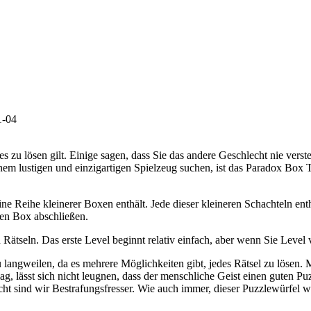
1-04
s zu lösen gilt. Einige sagen, dass Sie das andere Geschlecht nie verste
em lustigen und einzigartigen Spielzeug suchen, ist das Paradox Box To
eine Reihe kleinerer Boxen enthält. Jede dieser kleineren Schachteln en
len Box abschließen.
ätseln. Das erste Level beginnt relativ einfach, aber wenn Sie Level v
 langweilen, da es mehrere Möglichkeiten gibt, jedes Rätsel zu lösen.
ässt sich nicht leugnen, dass der menschliche Geist einen guten Puzzl
cht sind wir Bestrafungsfresser. Wie auch immer, dieser Puzzlewürfel 