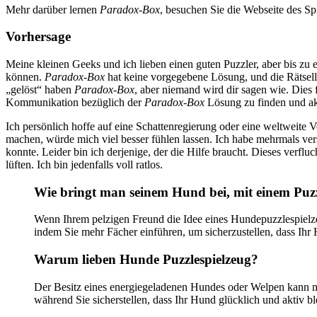
Mehr darüber lernen
Paradox-Box
, besuchen Sie die Webseite des Sp
Vorhersage
Meine kleinen Geeks und ich lieben einen guten Puzzler, aber bis zu 
können.
Paradox-Box
hat keine vorgegebene Lösung, und die Rätsellö
„gelöst“ haben
Paradox-Box
, aber niemand wird dir sagen wie. Dies 
Kommunikation bezüglich der
Paradox-Box
Lösung zu finden und ak
Ich persönlich hoffe auf eine Schattenregierung oder eine weltweite 
machen, würde mich viel besser fühlen lassen. Ich habe mehrmals vers
konnte. Leider bin ich derjenige, der die Hilfe braucht. Dieses verfl
lüften. Ich bin jedenfalls voll ratlos.
Wie bringt man seinem Hund bei, mit einem Puzzl
Wenn Ihrem pelzigen Freund die Idee eines Hundepuzzlespielze
indem Sie mehr Fächer einführen, um sicherzustellen, dass Ih
Warum lieben Hunde Puzzlespielzeug?
Der Besitz eines energiegeladenen Hundes oder Welpen kann ma
während Sie sicherstellen, dass Ihr Hund glücklich und aktiv 