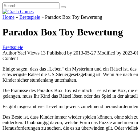
Skip
Search
to
for:
content
Home
»
Brettspiele
»
Paradox Box Toy Bewertung
Paradox Box Toy Bewertung
Brettspiele
Author
Yael
Views
13
Published by
2013-05-27
Modified by
2023-0
Content
Einige sagen, dass das „Leben“ ein Mysterium und ein Rätsel ist, das e
schwierigste Rätsel die US-Steuergesetzgebung ist. Wenn Sie nach ein
Kinder sicher stundenlang unterhalten.
Die Prämisse des Paradox Box Toy ist einfach – es ist eine Box, die 
gelangen, muss Ihr Kind das Rätsel lösen oder das Spiel in der aktuel
Es gibt insgesamt vier Level mit jeweils zunehmend herausfordernden R
Das Beste ist, dass Kinder immer wieder spielen können, ohne sich zu
entdecken. Unabhängig davon, welche Form das Puzzle annehmen mag, l
Herausforderungen zu suchen, die es zu überwinden gilt. Oder viellei