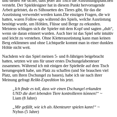
und stellen Sie sicher, dass jeder am Tisch die Ausrüstungsplättchen
versteht. Der Spieldesigner hat in diesem Punkt hervorragende
Arbeit geleistet, da es Silhouetten des Tieres gibt, für das die
Ausrüstung verwendet werden kann.Die einzigen Fragen, die wir
hatten, waren Follow-ups während des Spiels, welche Ausrüstung
benötigt wurde, um Höhlen, Flüsse und Berge zu erkunden.
Meistens schlugen sich die Spieler mit dem Kopf und sagten „duh“,
wenn sie daran erinnert wurden. Auch hier ist das Spiel sehr intuitiv
und leicht zu verstehen. Ohne Kletterausrüstung kann man keinen
Berg erklimmen und ohne Lichtquelle kommt man in einer dunklen
Höhle nicht weit.
Nachdem wir das Spiel meinen 5- und 8-Jährigen beigebracht
hatten, setzten wir uns für unser erstes Dschungelabenteuer
zusammen. Während ich mit einigen der Spielteile auf dem Tisch
herumgespielt habe, um Platz zu schaffen (und Sie brauchen viel
Platz, um Ihren Dschungel zu bauen), habe ich sie nach ihrer
Meinung gefragt
Relikt-Expedition
bis jetzt.
„Ich finde es toll, dass wir einen Dschungel erkunden
UND die dort lebenden Tiere kontrollieren können!“
~
Liam (8 Jahre)
„Mir gefällt, wie ich als Abenteurer spielen kann!“
~
Nyhus (5 Jahre)