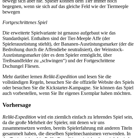
bewegt sich aber nie. Spieler können dem Tier immer noch
begegnen, wenn sie sich auf das gleiche Feld wie der Tiermeeple
bewegen
Fortgeschrittenes Spiel
Die erweiterte Spielvariante ist genauso aufgebaut wie das
Standardspiel. Enthalten sind der Tier-Meeple Affe (der
Spielerausrüstung stiehlt), der Bananen-Ausrüstungsmarker (der die
Bedrohung durch die Affendiebe neutralisiert), der Weinstock-
Ausrüstungsmarker (der es dem Spieler ermöglicht, über
Treibsandfelder zu „schwingen“) und der Fortgeschrittene
Dschungel Fliesen.
Mehr darüber lernen
Relikt-Expedition
und lesen Sie die
vollständigen Regeln, besuchen Sie die offizielle Website des Spiels
oder besuchen Sie die Kickstarter-Kampagne. Sie können das Spiel
auch vorbestellen, wenn Sie Ihr eigenes Exemplar haben möchten.
Vorhersage
Relikt-Expedition
wird ein ziemlich einfach zu lehrendes Spiel sein,
da die große Mehrheit der Spieler, mit denen wir uns
zusammensetzen werden, bereits Spielerfahrung mit anderen Titeln
gesammelt haben, die dieselben Spielmechanismen verwenden. In