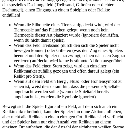
ein spezielles Dschungelfeld (Treibsand, Giftefeu oder dichter
Dschungel), einen Eingang zu einem Spielplan oder Relikte
enthüllen!
Wenn die Silhouette eines Tieres aufgedeckt wird, wird der
Tiermeeple auf das Plättchen gelegt, wenn noch kein
Tiermeeple dieser Art platziert wurde (ignoriere den Affen,
wenn du nicht damit spielst).
Wenn das Feld Treibsand (durch den sich die Spieler nicht
bewegen können) oder Giftefeu (was den Zug eines Spielers
beendet und den Spieler dazu zwingt, seinen nächsten Zug zu
verlieren) aufdeckt, wird keine bestimmte Aktion ausgeführt
Wenn das Feld einen Stern zeigt, wird ein einzelner
Reliktmarker zufällig gezogen und offen darauf gelegt (ein
Relikt pro Stern).
Wenn auf dem Feld ein Berg-, Fluss- oder Höhlensymbol zu
sehen ist, weist dies darauf hin, dass die passende Spieltafel
angebracht werden sollte (wenn die Spieltafel bereits
angebracht ist, werden die Symbole ignoriert).
Bewegt sich die Spielerfigur auf ein Feld, auf dem sich auch ein
Reliktmarker befindet, kann der Spieler ihn ohne Aktion aufheben,
aber nicht alle Relikte an einem einzigen Ort. Relikte sind verflucht
und der Spieler kann nur eine Anzahl von Relikten an einem
einzigen Ort aufheben, die der Anzahl der sichtbaren weißen Sterne