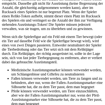
entspricht. Dasselbe gilt nicht für Ausrüstung (keine Begrenzung der
Anzahl, die gleichzeitig aufgenommen werden kann), aber im
Rucksack eines Spielers ist nur begrenzt Platz. Wenn der Spieler
einen Relikt-Token aufhebt, nimmt dieser einen Platz im Rucksack
des Spielers ein und verringert so die Anzahl der ihm zur Verfügung
stehenden Ausrüstungs-Token! Die Spieler müssen jederzeit
verwalten, was sie tragen, um zu überleben und zu gewinnen.
Wenn sich die Spielerfigur auf ein Feld mit einem Tier bewegt (oder
ein Tier auf dasselbe Feld wie die Spielerfigur bewegt wird), wird
eines von zwei Dingen passieren. Entweder neutralisiert der Spieler
die Tierbedrohung oder das Tier setzt sich mit dem Reliktjäger
durch. Ein Reliktjäger, der richtig ausgerüstet ist, sollte in der Lage
sein, sich von fast jeder Tierbegegnung zu entfernen, aber er verliert
dabei das gebrauchte Ausrüstungsteil.
Medizinische Ausrüstungsmarker können verwendet werden,
um Schlangenbisse und Giftefeu zu neutralisieren
Fallen können verwendet werden, um Tiere zu fangen und zu
behindern, aber nur, wenn der Fallen-Ausrüstungsmarker eine
Silhouette hat, die zu dem Tier passt, dem man begegnet
Pfeile können verwendet werden, um Tiere einzuschläfern,
aber wie der Fallen-Ausrüstungsmarker nur, wenn der Pfeil-
Ausrüstungsmarker eine Silhouette hat, die zu dem Tier passt,
dem man begegnet