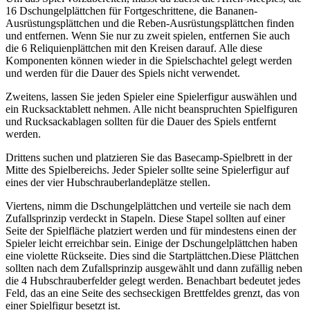
16 Dschungelplättchen für Fortgeschrittene, die Bananen-
Ausrüstungsplättchen und die Reben-Ausrüstungsplättchen finden
und entfernen. Wenn Sie nur zu zweit spielen, entfernen Sie auch
die 6 Reliquienplättchen mit den Kreisen darauf. Alle diese
Komponenten können wieder in die Spielschachtel gelegt werden
und werden für die Dauer des Spiels nicht verwendet.
Zweitens, lassen Sie jeden Spieler eine Spielerfigur auswählen und
ein Rucksacktablett nehmen. Alle nicht beanspruchten Spielfiguren
und Rucksackablagen sollten für die Dauer des Spiels entfernt
werden.
Drittens suchen und platzieren Sie das Basecamp-Spielbrett in der
Mitte des Spielbereichs. Jeder Spieler sollte seine Spielerfigur auf
eines der vier Hubschrauberlandeplätze stellen.
Viertens, nimm die Dschungelplättchen und verteile sie nach dem
Zufallsprinzip verdeckt in Stapeln. Diese Stapel sollten auf einer
Seite der Spielfläche platziert werden und für mindestens einen der
Spieler leicht erreichbar sein. Einige der Dschungelplättchen haben
eine violette Rückseite. Dies sind die Startplättchen.Diese Plättchen
sollten nach dem Zufallsprinzip ausgewählt und dann zufällig neben
die 4 Hubschrauberfelder gelegt werden. Benachbart bedeutet jedes
Feld, das an eine Seite des sechseckigen Brettfeldes grenzt, das von
einer Spielfigur besetzt ist.