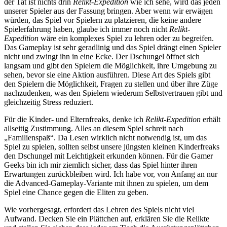
der Tat ist nichts drin
Relikt-Expedition
wie ich sehe, wird das jeden
unserer Spieler aus der Fassung bringen. Aber wenn wir erwägen
würden, das Spiel vor Spielern zu platzieren, die keine andere
Spielerfahrung haben, glaube ich immer noch nicht
Relikt-
Expedition
wäre ein komplexes Spiel zu lehren oder zu begreifen.
Das Gameplay ist sehr geradlinig und das Spiel drängt einen Spieler
nicht und zwingt ihn in eine Ecke. Der Dschungel öffnet sich
langsam und gibt den Spielern die Möglichkeit, ihre Umgebung zu
sehen, bevor sie eine Aktion ausführen. Diese Art des Spiels gibt
den Spielern die Möglichkeit, Fragen zu stellen und über ihre Züge
nachzudenken, was den Spielern wiederum Selbstvertrauen gibt und
gleichzeitig Stress reduziert.
Für die Kinder- und Elternfreaks, denke ich
Relikt-Expedition
erhält
allseitig Zustimmung. Alles an diesem Spiel schreit nach
„Familienspaß“. Da Lesen wirklich nicht notwendig ist, um das
Spiel zu spielen, sollten selbst unsere jüngsten kleinen Kinderfreaks
den Dschungel mit Leichtigkeit erkunden können. Für die Gamer
Geeks bin ich mir ziemlich sicher, dass das Spiel hinter ihren
Erwartungen zurückbleiben wird. Ich habe vor, von Anfang an nur
die Advanced-Gameplay-Variante mit ihnen zu spielen, um dem
Spiel eine Chance gegen die Eliten zu geben.
Wie vorhergesagt, erfordert das Lehren des Spiels nicht viel
Aufwand. Decken Sie ein Plättchen auf, erklären Sie die Relikte