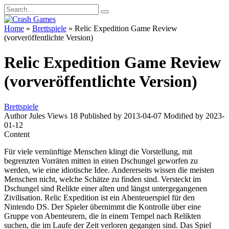
Skip
Search
to
for:
content
Home
»
Brettspiele
»
Relic Expedition Game Review
(vorveröffentlichte Version)
Relic Expedition Game Review
(vorveröffentlichte Version)
Brettspiele
Author
Jules
Views
18
Published by
2013-04-07
Modified by
2023-
01-12
Content
Für viele vernünftige Menschen klingt die Vorstellung, mit
begrenzten Vorräten mitten in einen Dschungel geworfen zu
werden, wie eine idiotische Idee. Andererseits wissen die meisten
Menschen nicht, welche Schätze zu finden sind. Versteckt im
Dschungel sind Relikte einer alten und längst untergegangenen
Zivilisation. Relic Expedition ist ein Abenteuerspiel für den
Nintendo DS. Der Spieler übernimmt die Kontrolle über eine
Gruppe von Abenteurern, die in einem Tempel nach Relikten
suchen, die im Laufe der Zeit verloren gegangen sind. Das Spiel