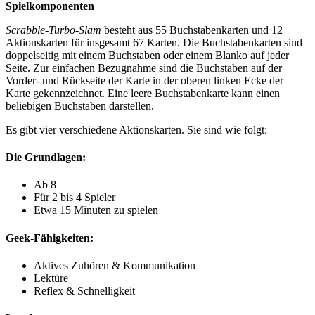
Spielkomponenten
Scrabble-Turbo-Slam
besteht aus 55 Buchstabenkarten und 12
Aktionskarten für insgesamt 67 Karten. Die Buchstabenkarten sind
doppelseitig mit einem Buchstaben oder einem Blanko auf jeder
Seite. Zur einfachen Bezugnahme sind die Buchstaben auf der
Vorder- und Rückseite der Karte in der oberen linken Ecke der
Karte gekennzeichnet. Eine leere Buchstabenkarte kann einen
beliebigen Buchstaben darstellen.
Es gibt vier verschiedene Aktionskarten. Sie sind wie folgt:
Die Grundlagen:
Ab 8
Für 2 bis 4 Spieler
Etwa 15 Minuten zu spielen
Geek-Fähigkeiten:
Aktives Zuhören & Kommunikation
Lektüre
Reflex & Schnelligkeit