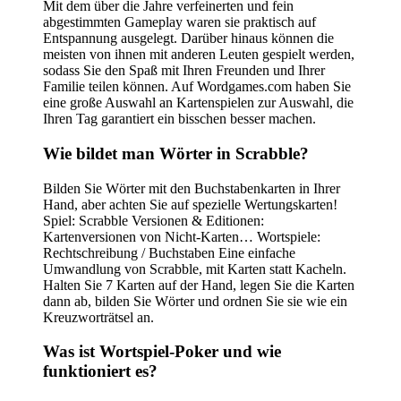
Mit dem über die Jahre verfeinerten und fein
abgestimmten Gameplay waren sie praktisch auf
Entspannung ausgelegt. Darüber hinaus können die
meisten von ihnen mit anderen Leuten gespielt werden,
sodass Sie den Spaß mit Ihren Freunden und Ihrer
Familie teilen können. Auf Wordgames.com haben Sie
eine große Auswahl an Kartenspielen zur Auswahl, die
Ihren Tag garantiert ein bisschen besser machen.
Wie bildet man Wörter in Scrabble?
Bilden Sie Wörter mit den Buchstabenkarten in Ihrer
Hand, aber achten Sie auf spezielle Wertungskarten!
Spiel: Scrabble Versionen & Editionen:
Kartenversionen von Nicht-Karten… Wortspiele:
Rechtschreibung / Buchstaben Eine einfache
Umwandlung von Scrabble, mit Karten statt Kacheln.
Halten Sie 7 Karten auf der Hand, legen Sie die Karten
dann ab, bilden Sie Wörter und ordnen Sie sie wie ein
Kreuzworträtsel an.
Was ist Wortspiel-Poker und wie
funktioniert es?