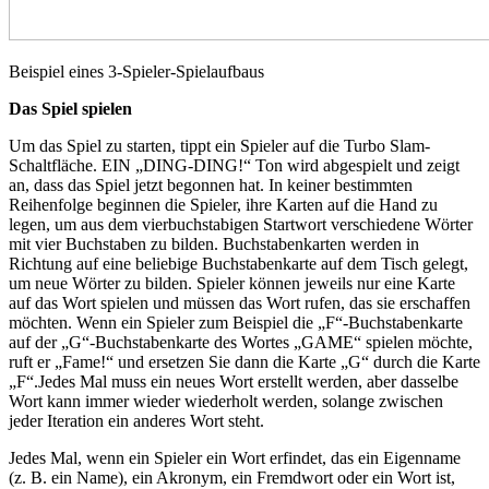
Beispiel eines 3-Spieler-Spielaufbaus
Das Spiel spielen
Um das Spiel zu starten, tippt ein Spieler auf die Turbo Slam-
Schaltfläche. EIN „DING-DING!“ Ton wird abgespielt und zeigt
an, dass das Spiel jetzt begonnen hat. In keiner bestimmten
Reihenfolge beginnen die Spieler, ihre Karten auf die Hand zu
legen, um aus dem vierbuchstabigen Startwort verschiedene Wörter
mit vier Buchstaben zu bilden. Buchstabenkarten werden in
Richtung auf eine beliebige Buchstabenkarte auf dem Tisch gelegt,
um neue Wörter zu bilden. Spieler können jeweils nur eine Karte
auf das Wort spielen und müssen das Wort rufen, das sie erschaffen
möchten. Wenn ein Spieler zum Beispiel die „F“-Buchstabenkarte
auf der „G“-Buchstabenkarte des Wortes „GAME“ spielen möchte,
ruft er „Fame!“ und ersetzen Sie dann die Karte „G“ durch die Karte
„F“.Jedes Mal muss ein neues Wort erstellt werden, aber dasselbe
Wort kann immer wieder wiederholt werden, solange zwischen
jeder Iteration ein anderes Wort steht.
Jedes Mal, wenn ein Spieler ein Wort erfindet, das ein Eigenname
(z. B. ein Name), ein Akronym, ein Fremdwort oder ein Wort ist,