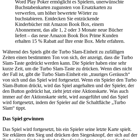
Word Play Poker ermöglicht es Spielern, unerwünschte
Buchstabenkarten zugunsten von Ersatzkarten zu
verwerfen, um höher bewertete Wörter zu
buchstabieren. Entdecken Sie entzückende
Kinderbücher mit Amazon Book Box, einem
Abonnement, das alle 1, 2 oder 3 Monate neue Bücher
liefert – das neue Amazon Book Box Prime Kunden
erhalten 15 % Rabatt auf Ihre erste Box. Mehr erfahren.
Während des Spiels gibt die Turbo Slam-Einheit zu zufälligen
Zeiten einen bestimmten Ton von sich, der anzeigt, dass die Turbo
Slam-Taste gedrückt werden kann. Die Spieler haben eine sehr
kurze Zeit, um die Turbo Slam-Taste zu drücken. Wenn dies nicht
der Fall ist, gibt die Turbo Slam-Einheit ein „trauriges Geräusch“
von sich und das Spiel wird fortgesetzt. Wenn ein Spieler den Turbo
Slam-Button drückt, wird das Spiel angehalten und der Spieler, der
den Button gedrückt hat, zieht jetzt eine Aktionskarte. Was auch
immer auf der Aktionskarte steht, wird ausgeführt und das Spiel
wird fortgesetzt, indem der Spieler auf die Schaltfläche „Turbo
Slam“ tippt.
Das Spiel gewinnen
Das Spiel wird fortgesetzt, bis ein Spieler seine letzte Karte spielt.
Sie erklären den Sieg und drücken den Siegesknopf, der sich auf der