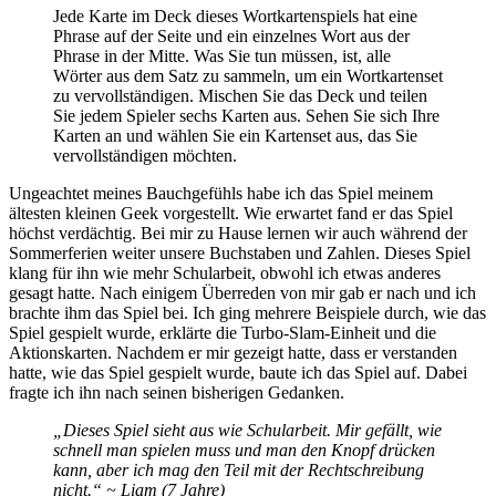
Jede Karte im Deck dieses Wortkartenspiels hat eine
Phrase auf der Seite und ein einzelnes Wort aus der
Phrase in der Mitte. Was Sie tun müssen, ist, alle
Wörter aus dem Satz zu sammeln, um ein Wortkartenset
zu vervollständigen. Mischen Sie das Deck und teilen
Sie jedem Spieler sechs Karten aus. Sehen Sie sich Ihre
Karten an und wählen Sie ein Kartenset aus, das Sie
vervollständigen möchten.
Ungeachtet meines Bauchgefühls habe ich das Spiel meinem
ältesten kleinen Geek vorgestellt. Wie erwartet fand er das Spiel
höchst verdächtig. Bei mir zu Hause lernen wir auch während der
Sommerferien weiter unsere Buchstaben und Zahlen. Dieses Spiel
klang für ihn wie mehr Schularbeit, obwohl ich etwas anderes
gesagt hatte. Nach einigem Überreden von mir gab er nach und ich
brachte ihm das Spiel bei. Ich ging mehrere Beispiele durch, wie das
Spiel gespielt wurde, erklärte die Turbo-Slam-Einheit und die
Aktionskarten. Nachdem er mir gezeigt hatte, dass er verstanden
hatte, wie das Spiel gespielt wurde, baute ich das Spiel auf. Dabei
fragte ich ihn nach seinen bisherigen Gedanken.
„Dieses Spiel sieht aus wie Schularbeit. Mir gefällt, wie
schnell man spielen muss und man den Knopf drücken
kann, aber ich mag den Teil mit der Rechtschreibung
nicht.“ ~ Liam (7 Jahre)