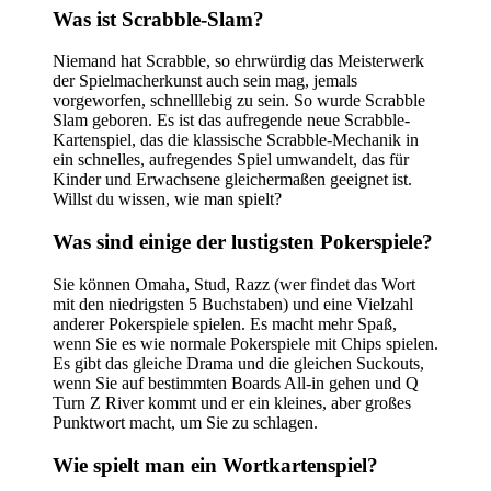
Was ist Scrabble-Slam?
Niemand hat Scrabble, so ehrwürdig das Meisterwerk
der Spielmacherkunst auch sein mag, jemals
vorgeworfen, schnelllebig zu sein. So wurde Scrabble
Slam geboren. Es ist das aufregende neue Scrabble-
Kartenspiel, das die klassische Scrabble-Mechanik in
ein schnelles, aufregendes Spiel umwandelt, das für
Kinder und Erwachsene gleichermaßen geeignet ist.
Willst du wissen, wie man spielt?
Was sind einige der lustigsten Pokerspiele?
Sie können Omaha, Stud, Razz (wer findet das Wort
mit den niedrigsten 5 Buchstaben) und eine Vielzahl
anderer Pokerspiele spielen. Es macht mehr Spaß,
wenn Sie es wie normale Pokerspiele mit Chips spielen.
Es gibt das gleiche Drama und die gleichen Suckouts,
wenn Sie auf bestimmten Boards All-in gehen und Q
Turn Z River kommt und er ein kleines, aber großes
Punktwort macht, um Sie zu schlagen.
Wie spielt man ein Wortkartenspiel?