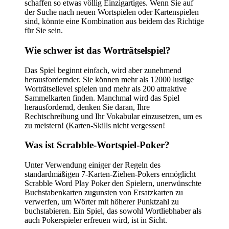
schaffen so etwas völlig Einzigartiges. Wenn Sie auf
der Suche nach neuen Wortspielen oder Kartenspielen
sind, könnte eine Kombination aus beidem das Richtige
für Sie sein.
Wie schwer ist das Worträtselspiel?
Das Spiel beginnt einfach, wird aber zunehmend
herausfordernder. Sie können mehr als 12000 lustige
Worträtsellevel spielen und mehr als 200 attraktive
Sammelkarten finden. Manchmal wird das Spiel
herausfordernd, denken Sie daran, Ihre
Rechtschreibung und Ihr Vokabular einzusetzen, um es
zu meistern! (Karten-Skills nicht vergessen!
Was ist Scrabble-Wortspiel-Poker?
Unter Verwendung einiger der Regeln des
standardmäßigen 7-Karten-Ziehen-Pokers ermöglicht
Scrabble Word Play Poker den Spielern, unerwünschte
Buchstabenkarten zugunsten von Ersatzkarten zu
verwerfen, um Wörter mit höherer Punktzahl zu
buchstabieren. Ein Spiel, das sowohl Wortliebhaber als
auch Pokerspieler erfreuen wird, ist in Sicht.