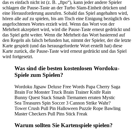
das es einfach nicht ist (z. B. „ftpo“), kann jeder andere Spieler
schlagen die Pause-Taste an der Turbo Slam-Einheit drücken und
eine Herausforderung ausrufen. Sobald das Spiel angehalten wird,
hören alle auf zu spielen, bis am Tisch eine Einigung bezüglich des
angefochtenen Wortes erzielt wird. Wenn das Wort von der
Mehrheit akzeptiert wird, wird die Pause-Taste erneut gedrückt und
das Spiel geht weiter. Wenn die Mehrheit das Wort basierend auf
den Regeln als falsch befunden hat, nimmt der Spieler, der die letzte
Karte gespielt (und das herausgeforderte Wort erstellt hat) diese
Karte zurück, die Pause-Taste wird erneut gedrückt und das Spiel
wird fortgesetzt.
Was sind die besten kostenlosen Wordoku-
Spiele zum Spielen?
Wordoku Jigsaw Deluxe Free Words Papa Cherry Saga
Brain For Monster Truck Brain Trainer Knife Rain
Bunny Quest Stack Smash Tiernamen erraten Mystic
Sea Treasures Spin Soccer 3 Cannon Strike Wahr?
Tower Crush Pull Pin Halloween Puzzle Rope Bawling
Master Checkers Pull Pins Stick Freak
Warum sollten Sie Kartenspiele spielen?