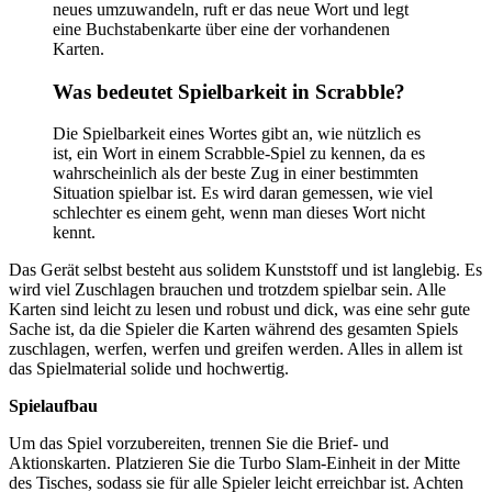
neues umzuwandeln, ruft er das neue Wort und legt
eine Buchstabenkarte über eine der vorhandenen
Karten.
Was bedeutet Spielbarkeit in Scrabble?
Die Spielbarkeit eines Wortes gibt an, wie nützlich es
ist, ein Wort in einem Scrabble-Spiel zu kennen, da es
wahrscheinlich als der beste Zug in einer bestimmten
Situation spielbar ist. Es wird daran gemessen, wie viel
schlechter es einem geht, wenn man dieses Wort nicht
kennt.
Das Gerät selbst besteht aus solidem Kunststoff und ist langlebig. Es
wird viel Zuschlagen brauchen und trotzdem spielbar sein. Alle
Karten sind leicht zu lesen und robust und dick, was eine sehr gute
Sache ist, da die Spieler die Karten während des gesamten Spiels
zuschlagen, werfen, werfen und greifen werden. Alles in allem ist
das Spielmaterial solide und hochwertig.
Spielaufbau
Um das Spiel vorzubereiten, trennen Sie die Brief- und
Aktionskarten. Platzieren Sie die Turbo Slam-Einheit in der Mitte
des Tisches, sodass sie für alle Spieler leicht erreichbar ist. Achten