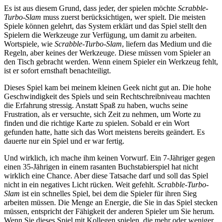
Es ist aus diesem Grund, dass jeder, der spielen möchte
Scrabble-
Turbo-Slam
muss zuerst berücksichtigen, wer spielt. Die meisten
Spiele können gelehrt, das System erklärt und das Spiel stellt den
Spielern die Werkzeuge zur Verfügung, um damit zu arbeiten.
Wortspiele, wie
Scrabble-Turbo-Slam
, liefern das Medium und die
Regeln, aber keines der Werkzeuge. Diese müssen vom Spieler an
den Tisch gebracht werden. Wenn einem Spieler ein Werkzeug fehlt,
ist er sofort ernsthaft benachteiligt.
Dieses Spiel kam bei meinem kleinen Geek nicht gut an. Die hohe
Geschwindigkeit des Spiels und sein Rechtschreibniveau machten
die Erfahrung stressig. Anstatt Spaß zu haben, wuchs seine
Frustration, als er versuchte, sich Zeit zu nehmen, um Worte zu
finden und die richtige Karte zu spielen. Sobald er ein Wort
gefunden hatte, hatte sich das Wort meistens bereits geändert. Es
dauerte nur ein Spiel und er war fertig.
Und wirklich, ich mache ihm keinen Vorwurf. Ein 7-Jähriger gegen
einen 35-Jährigen in einem rasanten Buchstabierspiel hat nicht
wirklich eine Chance. Aber diese Tatsache darf und soll das Spiel
nicht in ein negatives Licht rücken. Weit gefehlt.
Scrabble-Turbo-
Slam
ist ein schnelles Spiel, bei dem die Spieler für ihren Sieg
arbeiten müssen. Die Menge an Energie, die Sie in das Spiel stecken
müssen, entspricht der Fähigkeit der anderen Spieler um Sie herum.
Wenn Sie dieses Spiel mit Kollegen spielen, die mehr oder weniger