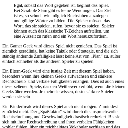
Egal, sobald das Wort gegeben ist, beginnt das Spiel.
Bei Scrabble Slam gibt es keine Wendungen: Das Ziel
ist es, so schnell wie möglich Buchstaben abzulegen
und gültige Wörter zu bilden. Die Spieler müssen das
Wort, das sie spielen, rufen, bevor sie es spielen. Spieler
können auch das klassische T-Zeichen aufstellen, um
eine Auszeit zu rufen und ein Wort herauszufordern.
Ein Gamer Geek wird dieses Spiel nicht genießen. Das Spiel ist
ziemlich geradlinig, hat keine Taktik oder Strategie, und die sich
ständig ändernde Zufälligkeit lässt keine Art von „Plan“ zu, außer
einfach schneller als die anderen Spieler zu spielen.
Ein Eltern-Geek wird eine lustige Zeit mit diesem Spiel haben,
besonders wenn ihre kleinen Geeks aufwachsen und stärkere
Rechtschreib- und verbale Fähigkeiten erlangen. Dies ist auch eines
dieser seltenen Spiele, das den Wettbewerb erhöht, wenn die kleinen
Geeks älter werden. Je mehr sie wissen, desto stärkere Spieler
werden sie sein.
Ein Kinderfreak wird dieses Spiel auch nicht mögen. Zumindest
zunächst nicht. Der „Spaßfaktor“ wird durch die anspruchsvolle
Rechtschreibung und Geschwindigkeit drastisch reduziert. Bis sie
sich mit ihrer Rechtschreibung und ihren verbalen Fähigkeiten
wohler fühlen, über ein reichhaltiges Vokabular verfügen und das