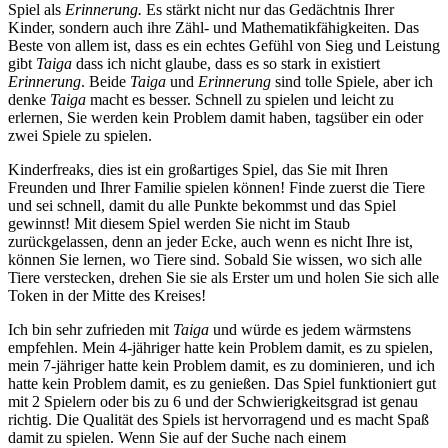
Spiel als
Erinnerung.
Es stärkt nicht nur das Gedächtnis Ihrer
Kinder, sondern auch ihre Zähl- und Mathematikfähigkeiten. Das
Beste von allem ist, dass es ein echtes Gefühl von Sieg und Leistung
gibt
Taiga
dass ich nicht glaube, dass es so stark in existiert
Erinnerung
. Beide
Taiga
und
Erinnerung
sind tolle Spiele, aber ich
denke
Taiga
macht es besser. Schnell zu spielen und leicht zu
erlernen, Sie werden kein Problem damit haben, tagsüber ein oder
zwei Spiele zu spielen.
Kinderfreaks, dies ist ein großartiges Spiel, das Sie mit Ihren
Freunden und Ihrer Familie spielen können! Finde zuerst die Tiere
und sei schnell, damit du alle Punkte bekommst und das Spiel
gewinnst! Mit diesem Spiel werden Sie nicht im Staub
zurückgelassen, denn an jeder Ecke, auch wenn es nicht Ihre ist,
können Sie lernen, wo Tiere sind. Sobald Sie wissen, wo sich alle
Tiere verstecken, drehen Sie sie als Erster um und holen Sie sich alle
Token in der Mitte des Kreises!
Ich bin sehr zufrieden mit
Taiga
und würde es jedem wärmstens
empfehlen. Mein 4-jähriger hatte kein Problem damit, es zu spielen,
mein 7-jähriger hatte kein Problem damit, es zu dominieren, und ich
hatte kein Problem damit, es zu genießen. Das Spiel funktioniert gut
mit 2 Spielern oder bis zu 6 und der Schwierigkeitsgrad ist genau
richtig. Die Qualität des Spiels ist hervorragend und es macht Spaß
damit zu spielen. Wenn Sie auf der Suche nach einem