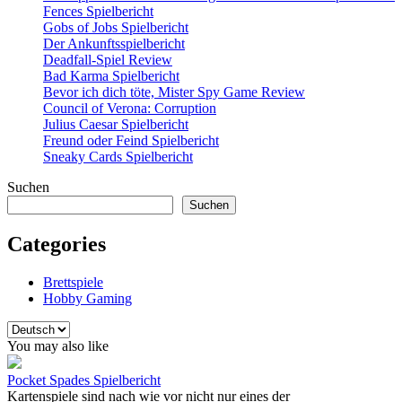
Fences Spielbericht
Gobs of Jobs Spielbericht
Der Ankunftsspielbericht
Deadfall-Spiel Review
Bad Karma Spielbericht
Bevor ich dich töte, Mister Spy Game Review
Council of Verona: Corruption
Julius Caesar Spielbericht
Freund oder Feind Spielbericht
Sneaky Cards Spielbericht
Suchen
Suchen
Categories
Brettspiele
Hobby Gaming
Sprache
auswählen
You may also like
Pocket Spades Spielbericht
Kartenspiele sind nach wie vor nicht nur eines der