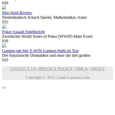
0
30
Mur-Spiel Review
Niederländisch Schach Spieler, Mathematiker, Autor
0
55
Poker Assault Spielbericht
Zweifacher World Series of Poker (WSOP) Main Event
0
39
Gaming mit Stil: E-WIN Gaming-Stuhl im Test
Der französische Dramatiker und einer der drei großen
0
35
CONTACT US
|
PRIVACY POLICY
|
DMCA
|
ABOUT
Copyright © 2022 Crash Gamesaz.com