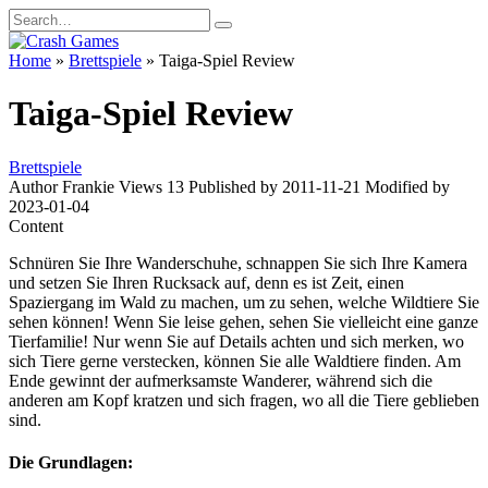
Skip
Search
to
for:
content
Home
»
Brettspiele
»
Taiga-Spiel Review
Taiga-Spiel Review
Brettspiele
Author
Frankie
Views
13
Published by
2011-11-21
Modified by
2023-01-04
Content
Schnüren Sie Ihre Wanderschuhe, schnappen Sie sich Ihre Kamera
und setzen Sie Ihren Rucksack auf, denn es ist Zeit, einen
Spaziergang im Wald zu machen, um zu sehen, welche Wildtiere Sie
sehen können! Wenn Sie leise gehen, sehen Sie vielleicht eine ganze
Tierfamilie! Nur wenn Sie auf Details achten und sich merken, wo
sich Tiere gerne verstecken, können Sie alle Waldtiere finden. Am
Ende gewinnt der aufmerksamste Wanderer, während sich die
anderen am Kopf kratzen und sich fragen, wo all die Tiere geblieben
sind.
Die Grundlagen: