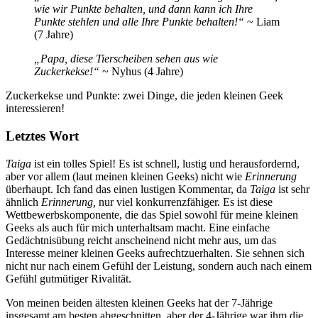
wie wir Punkte behalten, und dann kann ich Ihre
Punkte stehlen und alle Ihre Punkte behalten!“
~ Liam
(7 Jahre)
„Papa, diese Tierscheiben sehen aus wie
Zuckerkekse!“
~ Nyhus (4 Jahre)
Zuckerkekse und Punkte: zwei Dinge, die jeden kleinen Geek
interessieren!
Letztes Wort
Taiga
ist ein tolles Spiel! Es ist schnell, lustig und herausfordernd,
aber vor allem (laut meinen kleinen Geeks) nicht wie
Erinnerung
überhaupt. Ich fand das einen lustigen Kommentar, da
Taiga
ist sehr
ähnlich
Erinnerung,
nur viel konkurrenzfähiger. Es ist diese
Wettbewerbskomponente, die das Spiel sowohl für meine kleinen
Geeks als auch für mich unterhaltsam macht. Eine einfache
Gedächtnisübung reicht anscheinend nicht mehr aus, um das
Interesse meiner kleinen Geeks aufrechtzuerhalten. Sie sehnen sich
nicht nur nach einem Gefühl der Leistung, sondern auch nach einem
Gefühl gutmütiger Rivalität.
Von meinen beiden ältesten kleinen Geeks hat der 7-Jährige
insgesamt am besten abgeschnitten, aber der 4-Jährige war ihm die