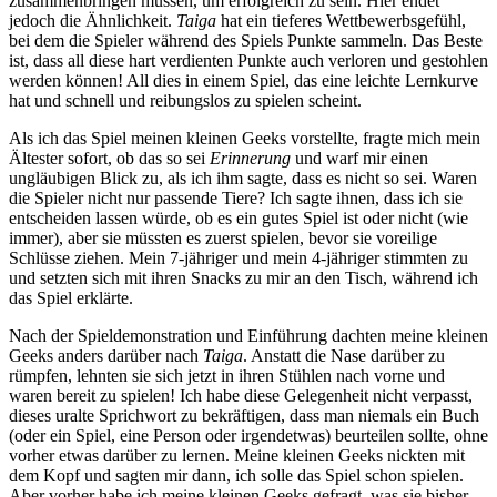
zusammenbringen müssen, um erfolgreich zu sein. Hier endet
jedoch die Ähnlichkeit.
Taiga
hat ein tieferes Wettbewerbsgefühl,
bei dem die Spieler während des Spiels Punkte sammeln. Das Beste
ist, dass all diese hart verdienten Punkte auch verloren und gestohlen
werden können! All dies in einem Spiel, das eine leichte Lernkurve
hat und schnell und reibungslos zu spielen scheint.
Als ich das Spiel meinen kleinen Geeks vorstellte, fragte mich mein
Ältester sofort, ob das so sei
Erinnerung
und warf mir einen
ungläubigen Blick zu, als ich ihm sagte, dass es nicht so sei. Waren
die Spieler nicht nur passende Tiere? Ich sagte ihnen, dass ich sie
entscheiden lassen würde, ob es ein gutes Spiel ist oder nicht (wie
immer), aber sie müssten es zuerst spielen, bevor sie voreilige
Schlüsse ziehen. Mein 7-jähriger und mein 4-jähriger stimmten zu
und setzten sich mit ihren Snacks zu mir an den Tisch, während ich
das Spiel erklärte.
Nach der Spieldemonstration und Einführung dachten meine kleinen
Geeks anders darüber nach
Taiga
. Anstatt die Nase darüber zu
rümpfen, lehnten sie sich jetzt in ihren Stühlen nach vorne und
waren bereit zu spielen! Ich habe diese Gelegenheit nicht verpasst,
dieses uralte Sprichwort zu bekräftigen, dass man niemals ein Buch
(oder ein Spiel, eine Person oder irgendetwas) beurteilen sollte, ohne
vorher etwas darüber zu lernen. Meine kleinen Geeks nickten mit
dem Kopf und sagten mir dann, ich solle das Spiel schon spielen.
Aber vorher habe ich meine kleinen Geeks gefragt, was sie bisher