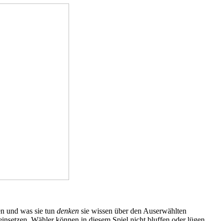
en und was sie tun
denken
sie wissen über den Auserwählten
insetzen. Wähler können in diesem Spiel nicht bluffen oder lügen,