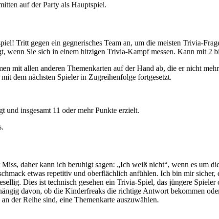
ten auf der Party als Hauptspiel.
piel! Tritt gegen ein gegnerisches Team an, um die meisten Trivia-Frag
tigt, wenn Sie sich in einem hitzigen Trivia-Kampf messen. Kann mit 2 b
men mit allen anderen Themenkarten auf der Hand ab, die er nicht me
it dem nächsten Spieler in Zugreihenfolge fortgesetzt.
ngt und insgesamt 11 oder mehr Punkte erzielt.
s.
Miss, daher kann ich beruhigt sagen: „Ich weiß nicht“, wenn es um die 
chmack etwas repetitiv und oberflächlich anfühlen. Ich bin mir sicher, 
sellig. Dies ist technisch gesehen ein Trivia-Spiel, das jüngere Spieler 
hängig davon, ob die Kinderfreaks die richtige Antwort bekommen oder
ie an der Reihe sind, eine Themenkarte auszuwählen.