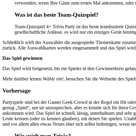
verwenden, wenn Ihre Gäste zum ersten Mal ankommen, oder mit
Was ist das beste Team-Quizspiel?
Team-Quizspiel 4+ Trivia Party ist das beste teambasierte Quizs
gesellschaftliche Anlässe, es wird nur ein einziges Gerät benö
Schließlich wirft der Auswähler die ausgespielte Themenkarte zusam
zurück. Alle Auswahlkarten werden eingesammelt und das Spiel wird m
Das Spiel gewinnen
Das Spiel wird fortgesetzt, bis ein Spieler in den Gewinnerkreis gela
Mehr darüber lernen
Wähle ein!
, besuchen Sie die Webseite des Spiel
Vorhersage
Partyspiele sind bei der Gamer Geek-Crowd in der Regel ein Hit oder 
genug „Spiel“, um sie anzusprechen, aber es könnte sich für ihren Ges
ankommen wird. Das Spiel ist schnell, lässig, unterhaltsam und sehr ge
Leute kennen (oder zu kennen glauben), mit denen Sie spielen. Unab
und vor allem allen etwas Neues über sich selbst beibringen, wenn s
Wie spielt man Trivia?