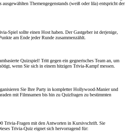
s ausgewählten Themengegenstands (weiß oder lila) entspricht der
ivia-Spiel sollte einen Host haben. Der Gastgeber ist derjenige,
die Punkte am Ende jeder Runde zusammenzählt.
ambasierte Quizspiel! Tritt gegen ein gegnerisches Team an, um
enötigt, wenn Sie sich in einem hitzigen Trivia-Kampf messen.
Organisieren Sie Ihre Party in kompletter Hollywood-Manier und
haraden mit Filmnamen bis hin zu Quizfragen zu bestimmten
00 Trivia-Fragen mit den Antworten in Kursivschrift. Sie
ieses Trivia-Quiz eignet sich hervorragend für: