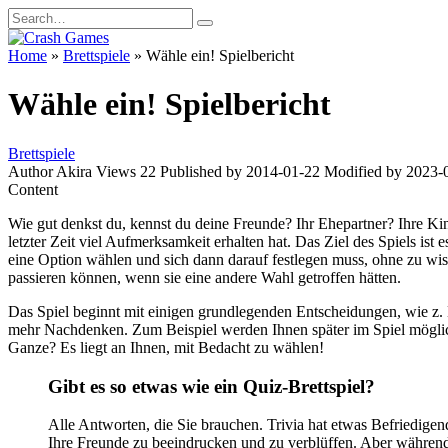
Skip
Search
to
for:
content
Home
»
Brettspiele
»
Wähle ein! Spielbericht
Wähle ein! Spielbericht
Brettspiele
Author
Akira
Views
22
Published by
2014-01-22
Modified by
2023-
Content
Wie gut denkst du, kennst du deine Freunde? Ihr Ehepartner? Ihre K
letzter Zeit viel Aufmerksamkeit erhalten hat. Das Ziel des Spiels ist
eine Option wählen und sich dann darauf festlegen muss, ohne zu wis
passieren können, wenn sie eine andere Wahl getroffen hätten.
Das Spiel beginnt mit einigen grundlegenden Entscheidungen, wie z.
mehr Nachdenken. Zum Beispiel werden Ihnen später im Spiel möglich
Ganze? Es liegt an Ihnen, mit Bedacht zu wählen!
Gibt es so etwas wie ein Quiz-Brettspiel?
Alle Antworten, die Sie brauchen. Trivia hat etwas Befriedige
Ihre Freunde zu beeindrucken und zu verblüffen. Aber während e