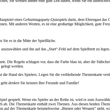
suchen, Sie werden immer eine gute Zeit haben, wenn Sie ein unbeschwer
auptziel eines Geburtstagsparty-Quizspiels darin, dem Ehrengast das G
onnen. Mit anderen Worten, es ist eine großartige Möglichkeit, gute F
 Sie es in die Mitte der Spielfläche.
 auszuwählen und ihn auf das „Start“-Feld auf dem Spielbrett zu legen.
rte. Die Regeln schlagen vor, dass die Farbe blau ist, aber die Stäbch
 gelegt werden.
st die Hand des Spielers. Legen Sie die verbleibende Themenkarte verde
r geht
denken
Sie kennen Ihre Freunde und Familie!
el gespielt. Wenn ein Spieler an der Reihe ist, wird er zum Auswähle
sich ab. Die Themenkarte enthält zwei Themen. Aus diesen beiden Them
auf der Themenkarte beispielsweise „Bienen oder Wespen“ steht, wähl