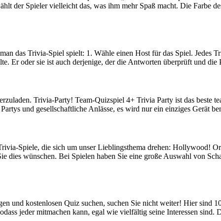
lt der Spieler vielleicht das, was ihm mehr Spaß macht. Die Farbe de
an das Trivia-Spiel spielt: 1. Wähle einen Host für das Spiel. Jedes Tr
llte. Er oder sie ist auch derjenige, der die Antworten überprüft und 
uladen. Trivia-Party! Team-Quizspiel 4+ Trivia Party ist das beste te
 Partys und gesellschaftliche Anlässe, es wird nur ein einziges Gerät b
e Trivia-Spiele, die sich um unser Lieblingsthema drehen: Hollywood! 
n Sie dies wünschen. Bei Spielen haben Sie eine große Auswahl von Sc
igen und kostenlosen Quiz suchen, suchen Sie nicht weiter! Hier sind 1
ass jeder mitmachen kann, egal wie vielfältig seine Interessen sind. D