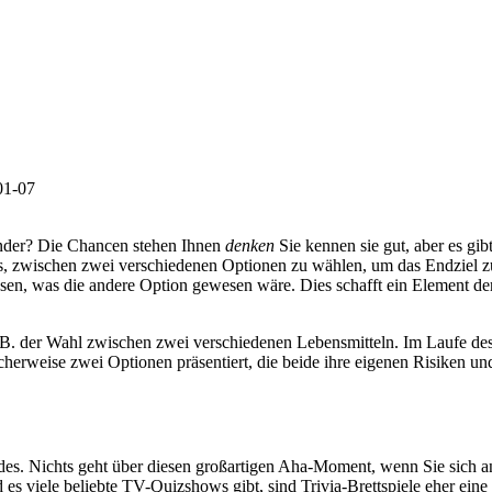
01-07
inder? Die Chancen stehen Ihnen
denken
Sie kennen sie gut, aber es gib
 es, zwischen zwei verschiedenen Optionen zu wählen, um das Endziel zu 
sen, was die andere Option gewesen wäre. Dies schafft ein Element de
 B. der Wahl zwischen zwei verschiedenen Lebensmitteln. Im Laufe des
erweise zwei Optionen präsentiert, die beide ihre eigenen Risiken u
ndes. Nichts geht über diesen großartigen Aha-Moment, wenn Sie sich 
s viele beliebte TV-Quizshows gibt, sind Trivia-Brettspiele eher eine