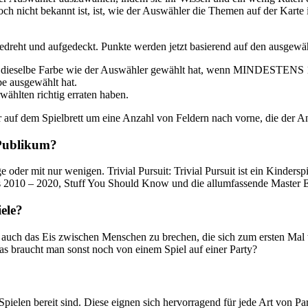
h nicht bekannt ist, ist, wie der Auswähler die Themen auf der Karte in
edreht und aufgedeckt. Punkte werden jetzt basierend auf den ausgew
 dieselbe Farbe wie der Auswähler gewählt hat, wenn MINDESTENS 1 S
be ausgewählt hat.
wählten richtig erraten haben.
r auf dem Spielbrett um eine Anzahl von Feldern nach vorne, die der An
n Publikum?
der mit nur wenigen. Trivial Pursuit: Trivial Pursuit ist ein Kinderspiel
es 2010 – 2020, Stuff You Should Know und die allumfassende Master E
ele?
d auch das Eis zwischen Menschen zu brechen, die sich zum ersten Mal 
 braucht man sonst noch von einem Spiel auf einer Party?
pielen bereit sind. Diese eignen sich hervorragend für jede Art von P