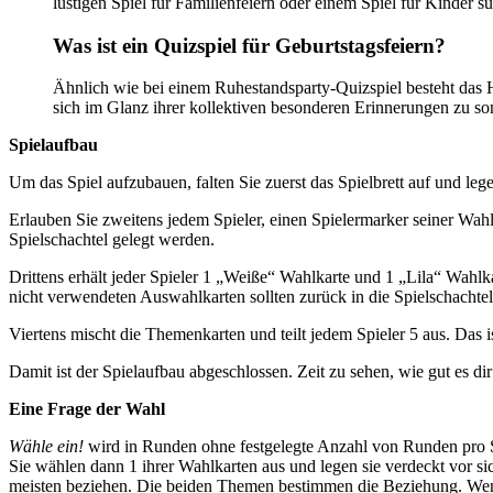
lustigen Spiel für Familienfeiern oder einem Spiel für Kinder 
Was ist ein Quizspiel für Geburtstagsfeiern?
Ähnlich wie bei einem Ruhestandsparty-Quizspiel besteht das H
sich im Glanz ihrer kollektiven besonderen Erinnerungen zu s
Spielaufbau
Um das Spiel aufzubauen, falten Sie zuerst das Spielbrett auf und legen
Erlauben Sie zweitens jedem Spieler, einen Spielermarker seiner Wahl
Spielschachtel gelegt werden.
Drittens erhält jeder Spieler 1 „Weiße“ Wahlkarte und 1 „Lila“ Wahlka
nicht verwendeten Auswahlkarten sollten zurück in die Spielschachtel
Viertens mischt die Themenkarten und teilt jedem Spieler 5 aus. Das i
Damit ist der Spielaufbau abgeschlossen. Zeit zu sehen, wie gut es di
Eine Frage der Wahl
Wähle ein!
wird in Runden ohne festgelegte Anzahl von Runden pro Spi
Sie wählen dann 1 ihrer Wahlkarten aus und legen sie verdeckt vor 
meisten beziehen. Die beiden Themen bestimmen die Beziehung. Wenn 