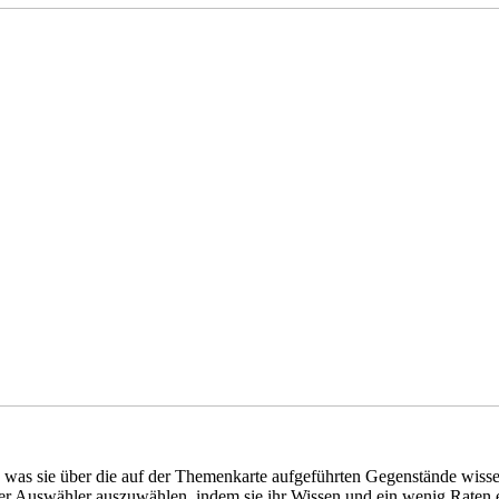
, was sie über die auf der Themenkarte aufgeführten Gegenstände wiss
er Auswähler auszuwählen, indem sie ihr Wissen und ein wenig Raten e