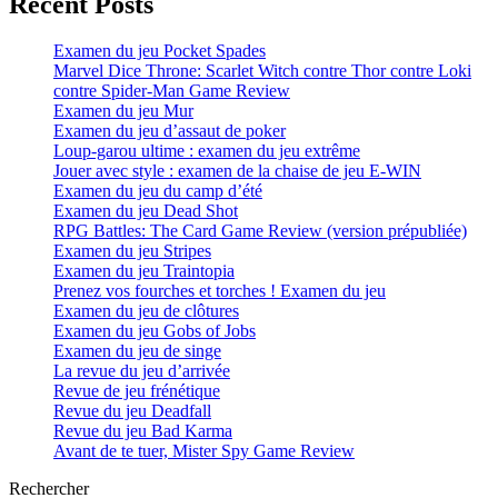
Recent Posts
Examen du jeu Pocket Spades
Marvel Dice Throne: Scarlet Witch contre Thor contre Loki
contre Spider-Man Game Review
Examen du jeu Mur
Examen du jeu d’assaut de poker
Loup-garou ultime : examen du jeu extrême
Jouer avec style : examen de la chaise de jeu E-WIN
Examen du jeu du camp d’été
Examen du jeu Dead Shot
RPG Battles: The Card Game Review (version prépubliée)
Examen du jeu Stripes
Examen du jeu Traintopia
Prenez vos fourches et torches ! Examen du jeu
Examen du jeu de clôtures
Examen du jeu Gobs of Jobs
Examen du jeu de singe
La revue du jeu d’arrivée
Revue de jeu frénétique
Revue du jeu Deadfall
Revue du jeu Bad Karma
Avant de te tuer, Mister Spy Game Review
Rechercher