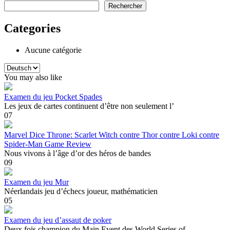
Rechercher
Categories
Aucune catégorie
Choisir
une
You may also like
langue
Examen du jeu Pocket Spades
Les jeux de cartes continuent d’être non seulement l’
0
7
Marvel Dice Throne: Scarlet Witch contre Thor contre Loki contre
Spider-Man Game Review
Nous vivons à l’âge d’or des héros de bandes
0
9
Examen du jeu Mur
Néerlandais jeu d’échecs joueur, mathématicien
0
5
Examen du jeu d’assaut de poker
Deux fois champion du Main Event des World Series of