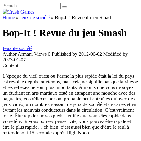
Skip
Search
to
for:
content
Home
»
Jeux de société
»
Bop-It ! Revue du jeu Smash
Bop-It ! Revue du jeu Smash
Jeux de société
Author
Armani
Views
6
Published by
2012-06-02
Modified by
2023-01-07
Content
L’époque du vieil ouest où l’arme la plus rapide était la loi du pays
est révolue depuis longtemps, mais cela ne signifie pas que la vitesse
et les réflexes ne sont plus importants. À moins que vous ne soyez
un étudiant en arts martiaux testé en attrapant une mouche avec des
baguettes, vos réflexes ne sont probablement entraînés qu’avec des
jeux vidéo, un nombre croissant de jeux de société et de cartes et en
évitant les mauvais conducteurs dans la circulation. C’est vraiment
triste. Être rapide sur vos pieds signifie que vous êtes rapide dans
votre tête. Si vous pouvez penser vite, vous pouvez être rapide et
être le plus rapide… eh bien, c’est aussi bien que d’être le seul à
rester debout 15 secondes après High Noon.