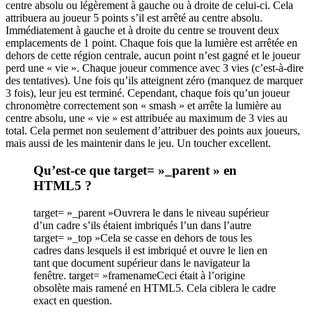
centre absolu ou légèrement à gauche ou à droite de celui-ci. Cela
attribuera au joueur 5 points s’il est arrêté au centre absolu.
Immédiatement à gauche et à droite du centre se trouvent deux
emplacements de 1 point. Chaque fois que la lumière est arrêtée en
dehors de cette région centrale, aucun point n’est gagné et le joueur
perd une « vie ». Chaque joueur commence avec 3 vies (c’est-à-dire
des tentatives). Une fois qu’ils atteignent zéro (manquez de marquer
3 fois), leur jeu est terminé. Cependant, chaque fois qu’un joueur
chronomètre correctement son « smash » et arrête la lumière au
centre absolu, une « vie » est attribuée au maximum de 3 vies au
total. Cela permet non seulement d’attribuer des points aux joueurs,
mais aussi de les maintenir dans le jeu. Un toucher excellent.
Qu’est-ce que target= »_parent » en
HTML5 ?
target= »_parent »Ouvrera le dans le niveau supérieur
d’un cadre s’ils étaient imbriqués l’un dans l’autre
target= »_top »Cela se casse en dehors de tous les
cadres dans lesquels il est imbriqué et ouvre le lien en
tant que document supérieur dans le navigateur la
fenêtre. target= »framenameCeci était à l’origine
obsolète mais ramené en HTML5. Cela ciblera le cadre
exact en question.