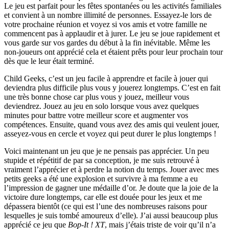
Le jeu est parfait pour les fêtes spontanées ou les activités familiales
et convient à un nombre illimité de personnes. Essayez-le lors de
votre prochaine réunion et voyez si vos amis et votre famille ne
commencent pas à applaudir et à jurer. Le jeu se joue rapidement et
vous garde sur vos gardes du début à la fin inévitable. Même les
non-joueurs ont apprécié cela et étaient prêts pour leur prochain tour
dès que le leur était terminé.
Child Geeks, c’est un jeu facile à apprendre et facile à jouer qui
deviendra plus difficile plus vous y jouerez longtemps. C’est en fait
une très bonne chose car plus vous y jouez, meilleur vous
deviendrez. Jouez au jeu en solo lorsque vous avez quelques
minutes pour battre votre meilleur score et augmenter vos
compétences. Ensuite, quand vous avez des amis qui veulent jouer,
asseyez-vous en cercle et voyez qui peut durer le plus longtemps !
Voici maintenant un jeu que je ne pensais pas apprécier. Un peu
stupide et répétitif de par sa conception, je me suis retrouvé à
vraiment l’apprécier et à perdre la notion du temps. Jouer avec mes
petits geeks a été une explosion et survivre à ma femme a eu
l’impression de gagner une médaille d’or. Je doute que la joie de la
victoire dure longtemps, car elle est douée pour les jeux et me
dépassera bientôt (ce qui est l’une des nombreuses raisons pour
lesquelles je suis tombé amoureux d’elle). J’ai aussi beaucoup plus
apprécié ce jeu que
Bop-It ! XT
, mais j’étais triste de voir qu’il n’a