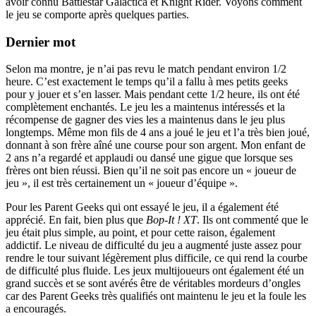
avoir connu Battlestar Galactica et Knight Rider. Voyons comment
le jeu se comporte après quelques parties.
Dernier mot
Selon ma montre, je n’ai pas revu le match pendant environ 1/2
heure. C’est exactement le temps qu’il a fallu à mes petits geeks
pour y jouer et s’en lasser. Mais pendant cette 1/2 heure, ils ont été
complètement enchantés. Le jeu les a maintenus intéressés et la
récompense de gagner des vies les a maintenus dans le jeu plus
longtemps. Même mon fils de 4 ans a joué le jeu et l’a très bien joué,
donnant à son frère aîné une course pour son argent. Mon enfant de
2 ans n’a regardé et applaudi ou dansé une gigue que lorsque ses
frères ont bien réussi. Bien qu’il ne soit pas encore un « joueur de
jeu », il est très certainement un « joueur d’équipe ».
Pour les Parent Geeks qui ont essayé le jeu, il a également été
apprécié. En fait, bien plus que
Bop-It ! XT
. Ils ont commenté que le
jeu était plus simple, au point, et pour cette raison, également
addictif. Le niveau de difficulté du jeu a augmenté juste assez pour
rendre le tour suivant légèrement plus difficile, ce qui rend la courbe
de difficulté plus fluide. Les jeux multijoueurs ont également été un
grand succès et se sont avérés être de véritables mordeurs d’ongles
car des Parent Geeks très qualifiés ont maintenu le jeu et la foule les
a encouragés.