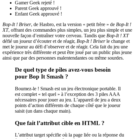
Gamer Geek rejeté !
Parent Geek approuvé !
Enfant Geek approuvé !
Bop-It ! Briser
, de Hasbro, est la version « petit frère » de
Bop-It !
XT
, offrant des commandes plus simples, un jeu plus simple et une
nouvelle façon d’entraîner votre cerveau. Tandis que
Bop-It ! XT
défié un joueur d’écouter et de réagir,
Bop-It ! Briser
le change et
met le joueur au défi d’observer et de réagir. Cela fait du jeu une
expérience très différente et peut être joué par un public plus jeune
ainsi que par des personnes malentendantes ou même sourdes.
De quel type de piles avez-vous besoin
pour Bop It Smash ?
Boumez-le ! Smash est un jeu électronique portable. Il
est complet « tel quel » à l’exception des 3 piles AAA
nécessaires pour jouer au jeu. L’appareil de jeu a deux
points d’action différents de chaque côté que le joueur
saisit (un dans chaque main).
Que fait l’attribut cible en HTML ?
L’attribut target spécifie où la page liée ou la réponse du