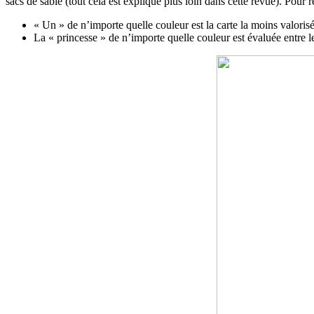
sacs de sable (tout cela est expliqué plus loin dans cette revue). Pour r
« Un » de n’importe quelle couleur est la carte la moins valoris
La « princesse » de n’importe quelle couleur est évaluée entre le