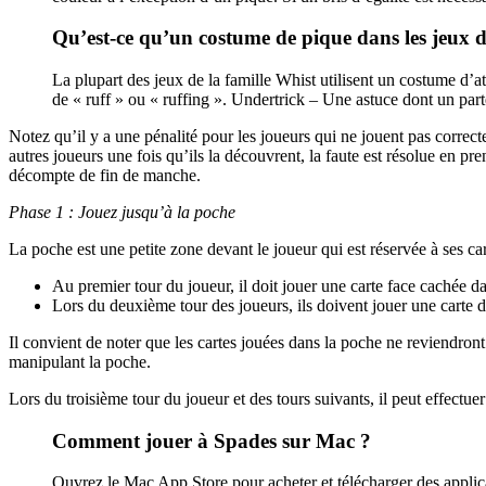
Qu’est-ce qu’un costume de pique dans les jeux d
La plupart des jeux de la famille Whist utilisent un costume d’
de « ruff » ou « ruffing ». Undertrick – Une astuce dont un parte
Notez qu’il y a une pénalité pour les joueurs qui ne jouent pas correcte
autres joueurs une fois qu’ils la découvrent, la faute est résolue en p
décompte de fin de manche.
Phase 1 : Jouez jusqu’à la poche
La poche est une petite zone devant le joueur qui est réservée à ses car
Au premier tour du joueur, il doit jouer une carte face cachée da
Lors du deuxième tour des joueurs, ils doivent jouer une carte da
Il convient de noter que les cartes jouées dans la poche ne reviendron
manipulant la poche.
Lors du troisième tour du joueur et des tours suivants, il peut effectue
Comment jouer à Spades sur Mac ?
Ouvrez le Mac App Store pour acheter et télécharger des appli