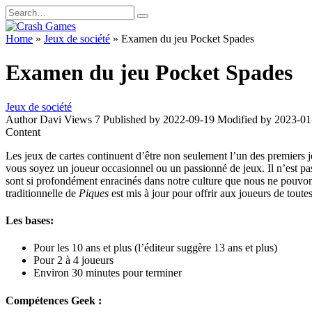
Skip
Search
to
for:
content
Home
»
Jeux de société
»
Examen du jeu Pocket Spades
Examen du jeu Pocket Spades
Jeux de société
Author
Davi
Views
7
Published by
2022-09-19
Modified by
2023-01
Content
Les jeux de cartes continuent d’être non seulement l’un des premiers 
vous soyez un joueur occasionnel ou un passionné de jeux. Il n’est pas
sont si profondément enracinés dans notre culture que nous ne pouvons
traditionnelle de
Piques
est mis à jour pour offrir aux joueurs de tout
Les bases:
Pour les 10 ans et plus (l’éditeur suggère 13 ans et plus)
Pour 2 à 4 joueurs
Environ 30 minutes pour terminer
Compétences Geek :