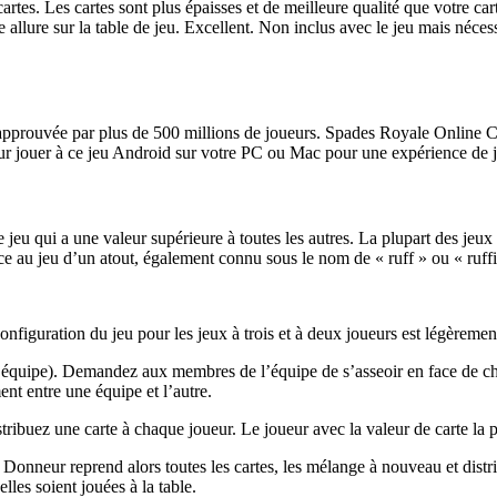
es. Les cartes sont plus épaisses et de meilleure qualité que votre carte
e allure sur la table de jeu. Excellent. Non inclus avec le jeu mais néce
 approuvée par plus de 500 millions de joueurs. Spades Royale Online
pour jouer à ce jeu Android sur votre PC ou Mac pour une expérience de 
jeu qui a une valeur supérieure à toutes les autres. La plupart des jeux 
ce au jeu d’un atout, également connu sous le nom de « ruff » ou « ruff
figuration du jeu pour les jeux à trois et à deux joueurs est légèrement
équipe). Demandez aux membres de l’équipe de s’asseoir en face de chac
nt entre une équipe et l’autre.
ibuez une carte à chaque joueur. Le joueur avec la valeur de carte la plu
 Donneur reprend alors toutes les cartes, les mélange à nouveau et distr
lles soient jouées à la table.