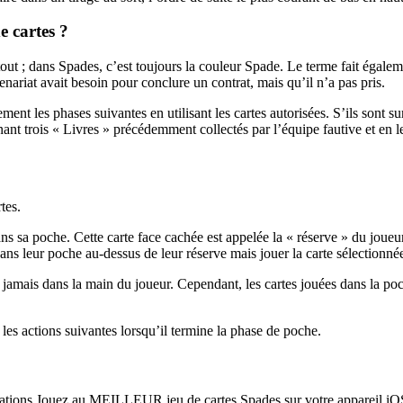
e cartes ?
atout ; dans Spades, c’est toujours la couleur Spade. Le terme fait égal
nariat avait besoin pour conclure un contrat, mais qu’il n’a pas pris.
ment les phases suivantes en utilisant les cartes autorisées. S’ils sont su
renant trois « Livres » précédemment collectés par l’équipe fautive et en 
tes.
ns sa poche. Cette carte face cachée est appelée la « réserve » du joueur
ns leur poche au-dessus de leur réserve mais jouer la carte sélectionnée f
t jamais dans la main du joueur. Cependant, les cartes jouées dans la poc
r les actions suivantes lorsqu’il termine la phase de poche.
cations.Jouez au MEILLEUR jeu de cartes Spades sur votre appareil iOS