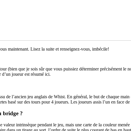
ous maintenant. Lisez la suite et renseignez-vous, imbécile!
 tour (bien que je sois sûr que vous puissiez déterminer précisément le 
 d’un joueur est résumé ici.
issu de l’ancien jeu anglais de Whist. En général, le but de chaque main
rtes basé sur des tours pour 4 joueurs. Les joueurs assis l’un en face de
u bridge ?
e valeur intrinsèque pendant le jeu, mais une carte de la couleur menée 
ire dans un tirage au sort, l’ordre de suite le plus courant de bas en hau