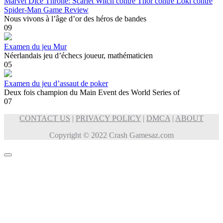
Marvel Dice Throne: Scarlet Witch contre Thor contre Loki contre
Spider-Man Game Review
Nous vivons à l’âge d’or des héros de bandes
0
9
Examen du jeu Mur
Néerlandais jeu d’échecs joueur, mathématicien
0
5
Examen du jeu d’assaut de poker
Deux fois champion du Main Event des World Series of
0
7
CONTACT US
|
PRIVACY POLICY
|
DMCA
|
ABOUT
Copyright © 2022 Crash Gamesaz.com