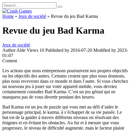
Skip
Search
to
for:
content
Home
»
Jeux de société
»
Revue du jeu Bad Karma
Revue du jeu Bad Karma
Jeux de société
Author
Alde
Views
10
Published by
2016-07-20
Modified by
2023-
01-07
Content
Les actions que nous entreprenons poursuivent nos propres objectifs
ou les objectifs des autres. Certains croient que plus nous donnons,
plus nous recevrons dans ce monde et dans l’autre. Si vous cherchez
un nouveau jeu à jouer sur votre appareil mobile, vous devriez
certainement consulter Bad Karma. C’est un jeu génial qui ne
manquera pas de vous divertir pendant des heures.
Bad Karma est un jeu de puzzle qui vous met au défi d’aider le
personnage principal, le karma, à s’échapper de sa vie passée. Le
but est de la guider à travers différents niveaux en résolvant des
énigmes et en évitant les obstacles. Au fur et à mesure que vous
progressez, le niveau de difficulté augmente, mais le facteur plaisir