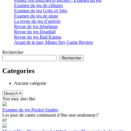
Prenez vos fourches et torches ! Examen du jeu
Examen du jeu de clôtures
Examen du jeu Gobs of Jobs
Examen du jeu de singe
La revue du jeu d’arrivée
Revue de jeu frénétique
Revue du jeu Deadfall
Revue du jeu Bad Karma
Avant de te tuer, Mister Spy Game Review
Rechercher
Rechercher
Categories
Aucune catégorie
Choisir
une
You may also like
langue
Examen du jeu Pocket Spades
Les jeux de cartes continuent d’être non seulement l’
0
7