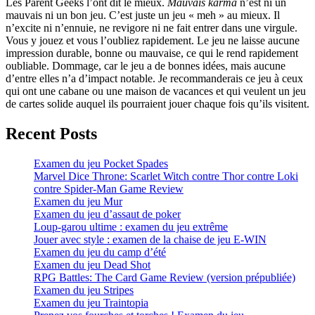
Les Parent Geeks l’ont dit le mieux.
Mauvais karma
n’est ni un
mauvais ni un bon jeu. C’est juste un jeu « meh » au mieux. Il
n’excite ni n’ennuie, ne revigore ni ne fait entrer dans une virgule.
Vous y jouez et vous l’oubliez rapidement. Le jeu ne laisse aucune
impression durable, bonne ou mauvaise, ce qui le rend rapidement
oubliable. Dommage, car le jeu a de bonnes idées, mais aucune
d’entre elles n’a d’impact notable. Je recommanderais ce jeu à ceux
qui ont une cabane ou une maison de vacances et qui veulent un jeu
de cartes solide auquel ils pourraient jouer chaque fois qu’ils visitent.
Recent Posts
Examen du jeu Pocket Spades
Marvel Dice Throne: Scarlet Witch contre Thor contre Loki
contre Spider-Man Game Review
Examen du jeu Mur
Examen du jeu d’assaut de poker
Loup-garou ultime : examen du jeu extrême
Jouer avec style : examen de la chaise de jeu E-WIN
Examen du jeu du camp d’été
Examen du jeu Dead Shot
RPG Battles: The Card Game Review (version prépubliée)
Examen du jeu Stripes
Examen du jeu Traintopia