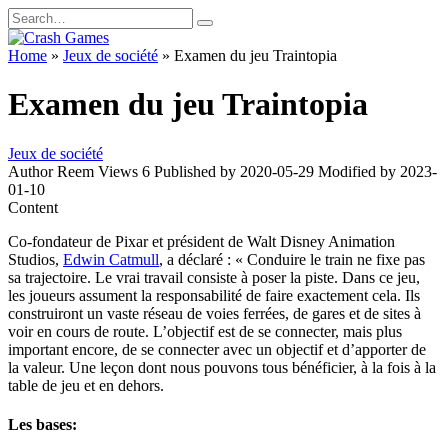
Skip
Search
to
for:
content
Home
»
Jeux de société
»
Examen du jeu Traintopia
Examen du jeu Traintopia
Jeux de société
Author
Reem
Views
6
Published by
2020-05-29
Modified by
2023-
01-10
Content
Co-fondateur de Pixar et président de Walt Disney Animation
Studios,
Edwin Catmull
, a déclaré : « Conduire le train ne fixe pas
sa trajectoire. Le vrai travail consiste à poser la piste. Dans ce jeu,
les joueurs assument la responsabilité de faire exactement cela. Ils
construiront un vaste réseau de voies ferrées, de gares et de sites à
voir en cours de route. L’objectif est de se connecter, mais plus
important encore, de se connecter avec un objectif et d’apporter de
la valeur. Une leçon dont nous pouvons tous bénéficier, à la fois à la
table de jeu et en dehors.
Les bases: