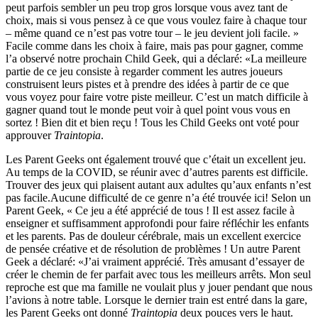
peut parfois sembler un peu trop gros lorsque vous avez tant de
choix, mais si vous pensez à ce que vous voulez faire à chaque tour
– même quand ce n’est pas votre tour – le jeu devient joli facile. »
Facile comme dans les choix à faire, mais pas pour gagner, comme
l’a observé notre prochain Child Geek, qui a déclaré: «La meilleure
partie de ce jeu consiste à regarder comment les autres joueurs
construisent leurs pistes et à prendre des idées à partir de ce que
vous voyez pour faire votre piste meilleur. C’est un match difficile à
gagner quand tout le monde peut voir à quel point vous vous en
sortez ! Bien dit et bien reçu ! Tous les Child Geeks ont voté pour
approuver
Traintopia
.
Les Parent Geeks ont également trouvé que c’était un excellent jeu.
Au temps de la COVID, se réunir avec d’autres parents est difficile.
Trouver des jeux qui plaisent autant aux adultes qu’aux enfants n’est
pas facile.Aucune difficulté de ce genre n’a été trouvée ici! Selon un
Parent Geek, « Ce jeu a été apprécié de tous ! Il est assez facile à
enseigner et suffisamment approfondi pour faire réfléchir les enfants
et les parents. Pas de douleur cérébrale, mais un excellent exercice
de pensée créative et de résolution de problèmes ! Un autre Parent
Geek a déclaré: «J’ai vraiment apprécié. Très amusant d’essayer de
créer le chemin de fer parfait avec tous les meilleurs arrêts. Mon seul
reproche est que ma famille ne voulait plus y jouer pendant que nous
l’avions à notre table. Lorsque le dernier train est entré dans la gare,
les Parent Geeks ont donné
Traintopia
deux pouces vers le haut.