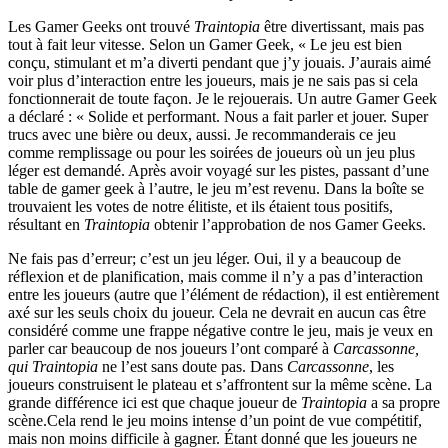
Les Gamer Geeks ont trouvé
Traintopia
être divertissant, mais pas
tout à fait leur vitesse. Selon un Gamer Geek, « Le jeu est bien
conçu, stimulant et m’a diverti pendant que j’y jouais. J’aurais aimé
voir plus d’interaction entre les joueurs, mais je ne sais pas si cela
fonctionnerait de toute façon. Je le rejouerais. Un autre Gamer Geek
a déclaré : « Solide et performant. Nous a fait parler et jouer. Super
trucs avec une bière ou deux, aussi. Je recommanderais ce jeu
comme remplissage ou pour les soirées de joueurs où un jeu plus
léger est demandé. Après avoir voyagé sur les pistes, passant d’une
table de gamer geek à l’autre, le jeu m’est revenu. Dans la boîte se
trouvaient les votes de notre élitiste, et ils étaient tous positifs,
résultant en
Traintopia
obtenir l’approbation de nos Gamer Geeks.
Ne fais pas d’erreur; c’est un jeu léger. Oui, il y a beaucoup de
réflexion et de planification, mais comme il n’y a pas d’interaction
entre les joueurs (autre que l’élément de rédaction), il est entièrement
axé sur les seuls choix du joueur. Cela ne devrait en aucun cas être
considéré comme une frappe négative contre le jeu, mais je veux en
parler car beaucoup de nos joueurs l’ont comparé à
Carcassonne,
qui
Traintopia
ne l’est sans doute pas. Dans
Carcassonne
, les
joueurs construisent le plateau et s’affrontent sur la même scène. La
grande différence ici est que chaque joueur de
Traintopia
a sa propre
scène.Cela rend le jeu moins intense d’un point de vue compétitif,
mais non moins difficile à gagner. Étant donné que les joueurs ne