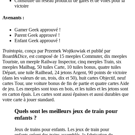
Construire un réseau productif de gares et de voies pour la
victoire
Avenants :
Gamer Geek approuvé !
Parent Geek approuvé !
Enfant Geek approuvé !
Traintopia
, conçu par Przemek Wojtkowiak et publié par
Board&Dice, est composé de 15 meeples Commuter, dix meeples
Touriste, un meeple Railway Inspector, cinq meeples Train, six
meeples Mailbag, 50 tuiles Carte, 10 tuiles bonus, quatre tuiles
Départ, une tuile Railhead, 24 jetons Argent, 90 points de victoire
(dans les valeurs de un, trois, dix et 50), huit cartes Objectif, neuf
cartes Tour, une voiture bonus de fin de partie et quatre cartes Aide
de jeu. Les meeples sont tous en bois, et les tuiles et les jetons sont
en carton épais. Les cartes sont aussi épaisses et aussi durables que
votre carte à jouer standard.
Quels sont les meilleurs jeux de train pour
enfants ?
Jeux de trains pour enfants. Les jeux de train pour
enfants créent des trains assemblés, la fabrication de