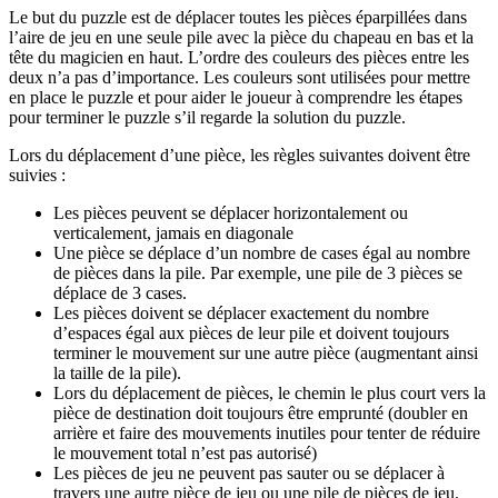
Le but du puzzle est de déplacer toutes les pièces éparpillées dans
l’aire de jeu en une seule pile avec la pièce du chapeau en bas et la
tête du magicien en haut. L’ordre des couleurs des pièces entre les
deux n’a pas d’importance. Les couleurs sont utilisées pour mettre
en place le puzzle et pour aider le joueur à comprendre les étapes
pour terminer le puzzle s’il regarde la solution du puzzle.
Lors du déplacement d’une pièce, les règles suivantes doivent être
suivies :
Les pièces peuvent se déplacer horizontalement ou
verticalement, jamais en diagonale
Une pièce se déplace d’un nombre de cases égal au nombre
de pièces dans la pile. Par exemple, une pile de 3 pièces se
déplace de 3 cases.
Les pièces doivent se déplacer exactement du nombre
d’espaces égal aux pièces de leur pile et doivent toujours
terminer le mouvement sur une autre pièce (augmentant ainsi
la taille de la pile).
Lors du déplacement de pièces, le chemin le plus court vers la
pièce de destination doit toujours être emprunté (doubler en
arrière et faire des mouvements inutiles pour tenter de réduire
le mouvement total n’est pas autorisé)
Les pièces de jeu ne peuvent pas sauter ou se déplacer à
travers une autre pièce de jeu ou une pile de pièces de jeu.