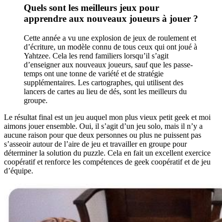
Quels sont les meilleurs jeux pour
apprendre aux nouveaux joueurs à jouer ?
Cette année a vu une explosion de jeux de roulement et
d’écriture, un modèle connu de tous ceux qui ont joué à
Yahtzee. Cela les rend familiers lorsqu’il s’agit
d’enseigner aux nouveaux joueurs, sauf que les passe-
temps ont une tonne de variété et de stratégie
supplémentaires. Les cartographes, qui utilisent des
lancers de cartes au lieu de dés, sont les meilleurs du
groupe.
Le résultat final est un jeu auquel mon plus vieux petit geek et moi
aimons jouer ensemble. Oui, il s’agit d’un jeu solo, mais il n’y a
aucune raison pour que deux personnes ou plus ne puissent pas
s’asseoir autour de l’aire de jeu et travailler en groupe pour
déterminer la solution du puzzle. Cela en fait un excellent exercice
coopératif et renforce les compétences de geek coopératif et de jeu
d’équipe.