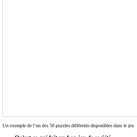
Un exemple de l’un des 50 puzzles différents disponibles dans le jeu