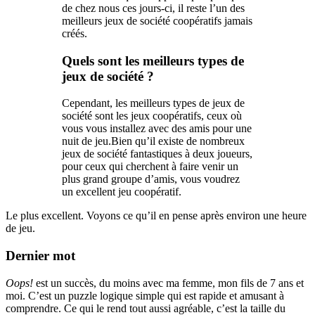
de chez nous ces jours-ci, il reste l’un des
meilleurs jeux de société coopératifs jamais
créés.
Quels sont les meilleurs types de
jeux de société ?
Cependant, les meilleurs types de jeux de
société sont les jeux coopératifs, ceux où
vous vous installez avec des amis pour une
nuit de jeu.Bien qu’il existe de nombreux
jeux de société fantastiques à deux joueurs,
pour ceux qui cherchent à faire venir un
plus grand groupe d’amis, vous voudrez
un excellent jeu coopératif.
Le plus excellent. Voyons ce qu’il en pense après environ une heure
de jeu.
Dernier mot
Oops!
est un succès, du moins avec ma femme, mon fils de 7 ans et
moi. C’est un puzzle logique simple qui est rapide et amusant à
comprendre. Ce qui le rend tout aussi agréable, c’est la taille du