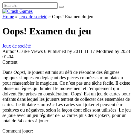
Skip
Search
to
for:
content
Home
»
Jeux de société
»
Oops! Examen du jeu
Oops! Examen du jeu
Jeux de société
Author
Clarke
Views
6
Published by
2011-11-17
Modified by
2023-
01-04
Content
Dans
Oops!
, le joueur est mis au défi de résoudre des énigmes
logiques simples en déplaçant des pièces colorées sur un plateau
pour réassembler le magicien. Ce n’est pas une tâche facile. Il existe
plusieurs règles qui limitent le mouvement et l’empilement qui
doivent être prises en considération. Oops! Est un jeu de cartes pour
enfants dans lequel les joueurs tentent de collecter des ensembles de
cartes. Le titulaire « oups! » Les cartes sont joker et peuvent être
positives ou négatives, selon la façon dont elles sont utilisées. Le jeu
se joue avec un jeu régulier de 52 cartes plus deux jokers, pour un
total de 54 cartes à jouer.
Comment jouer: