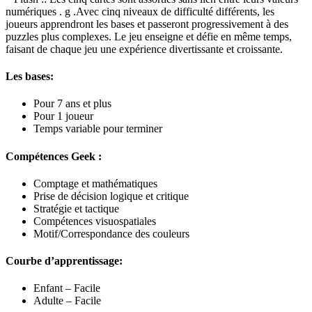
numériques . g .Avec cinq niveaux de difficulté différents, les
joueurs apprendront les bases et passeront progressivement à des
puzzles plus complexes. Le jeu enseigne et défie en même temps,
faisant de chaque jeu une expérience divertissante et croissante.
Les bases:
Pour 7 ans et plus
Pour 1 joueur
Temps variable pour terminer
Compétences Geek :
Comptage et mathématiques
Prise de décision logique et critique
Stratégie et tactique
Compétences visuospatiales
Motif/Correspondance des couleurs
Courbe d’apprentissage:
Enfant – Facile
Adulte – Facile