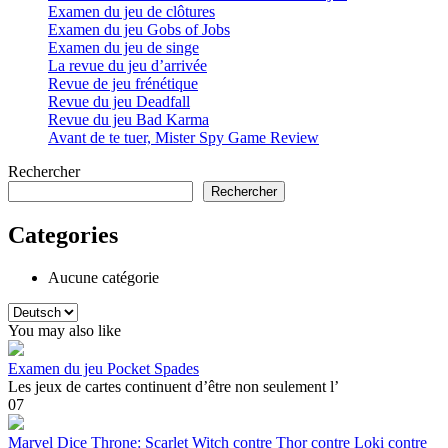
Examen du jeu de clôtures
Examen du jeu Gobs of Jobs
Examen du jeu de singe
La revue du jeu d’arrivée
Revue de jeu frénétique
Revue du jeu Deadfall
Revue du jeu Bad Karma
Avant de te tuer, Mister Spy Game Review
Rechercher
Rechercher
Categories
Aucune catégorie
Choisir
une
You may also like
langue
Examen du jeu Pocket Spades
Les jeux de cartes continuent d’être non seulement l’
0
7
Marvel Dice Throne: Scarlet Witch contre Thor contre Loki contre