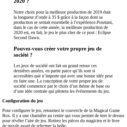
2020 ?
Notre choix pour la meilleure production de 2019 était
la longueur d’onde à 35 $ grâce à la façon dont sa
production se sentait essentielle à l’expérience.Pourtant,
dans le cas de cette année, la meilleure production de
2020 est, en fait, le jeu le plus cher de ce post : Eclipse
Second Dawn.
Pouvez-vous créer votre propre jeu de
société ?
Les jeux de société ont fait un grand retour ces
dernières années, en partie parce qu’ils sont si
accessibles que n’importe qui avec une bonne idée peut
en faire une. La conception de votre propre jeu de
société commence par le choix d’un thème de base ou
d’une idée centrale qui pilotera les événements du jeu.
Configuration du jeu
Pour configurer le jeu, retournez le couvercle de la Magical Game
Box. Il y a une charnière au centre qui vous permet de tirer le dessus
pour révéler l’aire de jeu. Retirez les pièces du magicien et le livre
de puzzle avant de refermer la boîte.