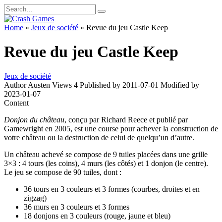
Skip
Search
to
for:
content
Home
»
Jeux de société
»
Revue du jeu Castle Keep
Revue du jeu Castle Keep
Jeux de société
Author
Austen
Views
4
Published by
2011-07-01
Modified by
2023-01-07
Content
Donjon du château
, conçu par Richard Reece et publié par
Gamewright en 2005, est une course pour achever la construction de
votre château ou la destruction de celui de quelqu’un d’autre.
Un château achevé se compose de 9 tuiles placées dans une grille
3×3 : 4 tours (les coins), 4 murs (les côtés) et 1 donjon (le centre).
Le jeu se compose de 90 tuiles, dont :
36 tours en 3 couleurs et 3 formes (courbes, droites et en
zigzag)
36 murs en 3 couleurs et 3 formes
18 donjons en 3 couleurs (rouge, jaune et bleu)