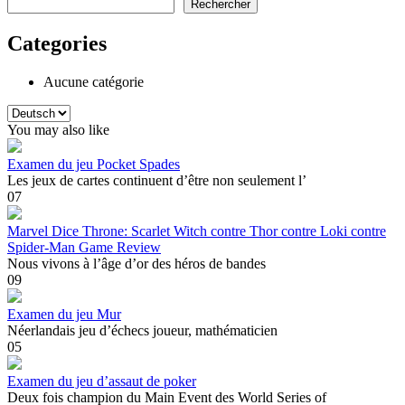
Rechercher
Categories
Aucune catégorie
Choisir
une
You may also like
langue
Examen du jeu Pocket Spades
Les jeux de cartes continuent d’être non seulement l’
0
7
Marvel Dice Throne: Scarlet Witch contre Thor contre Loki contre
Spider-Man Game Review
Nous vivons à l’âge d’or des héros de bandes
0
9
Examen du jeu Mur
Néerlandais jeu d’échecs joueur, mathématicien
0
5
Examen du jeu d’assaut de poker
Deux fois champion du Main Event des World Series of