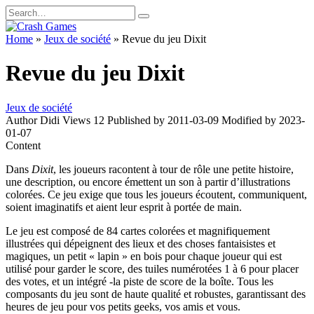
Skip
Search
to
for:
content
Home
»
Jeux de société
»
Revue du jeu Dixit
Revue du jeu Dixit
Jeux de société
Author
Didi
Views
12
Published by
2011-03-09
Modified by
2023-
01-07
Content
Dans
Dixit
, les joueurs racontent à tour de rôle une petite histoire,
une description, ou encore émettent un son à partir d’illustrations
colorées. Ce jeu exige que tous les joueurs écoutent, communiquent,
soient imaginatifs et aient leur esprit à portée de main.
Le jeu est composé de 84 cartes colorées et magnifiquement
illustrées qui dépeignent des lieux et des choses fantaisistes et
magiques, un petit « lapin » en bois pour chaque joueur qui est
utilisé pour garder le score, des tuiles numérotées 1 à 6 pour placer
des votes, et un intégré -la piste de score de la boîte. Tous les
composants du jeu sont de haute qualité et robustes, garantissant des
heures de jeu pour vos petits geeks, vos amis et vous.