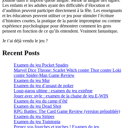
jouable dans n’importe quelle langue. Même la langue des signes.
Les enfants et les adultes ayant des difficultés d’élocution et
d’audition peuvent participer directement à la fête. Les enseignants
et les éducateurs peuvent utiliser ce jeu pour stimuler l’écriture
d’histoires courtes, la pratique de la parole impromptue ou comme
expérience psychologique pour démontrer comment les gens
pensent en fonction de ce qu’ils entendent. Vraiment fantastique.
Je t’ai déjà vendu le jeu ?
Recent Posts
Examen du jeu Pocket Spades
Marvel Dice Throne: Scarlet Witch contre Thor contre Loki
contre Spider-Man Game Review
Examen du jeu Mur
Examen du jeu d’assaut de poker
Loup-garou ultime : examen du jeu extrême
Jouer avec style : examen de la chaise de jeu E-WIN
Examen du jeu du camp d’été
Examen du jeu Dead Shot
RPG Battles: The Card Game Review (version prépubliée)
Examen du jeu Stripes
Examen du jeu Traintopia
Prenez vos fourches et torches ! Examen du jeu