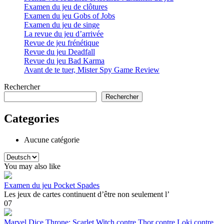
Examen du jeu de clôtures
Examen du jeu Gobs of Jobs
Examen du jeu de singe
La revue du jeu d’arrivée
Revue de jeu frénétique
Revue du jeu Deadfall
Revue du jeu Bad Karma
Avant de te tuer, Mister Spy Game Review
Rechercher
Rechercher
Categories
Aucune catégorie
Choisir
une
You may also like
langue
Examen du jeu Pocket Spades
Les jeux de cartes continuent d’être non seulement l’
0
7
Marvel Dice Throne: Scarlet Witch contre Thor contre Loki contre