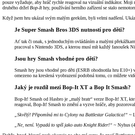
pouze vyžaduje, aby hráč rychle reagoval na vizuální indikátor. Moji 
druhého držel
Bop-It
hry, používání herního zařízení se stalo nemot
Když jsem hru ukázal svým malým geekům, byli velmi nadšení. Ukázal jse
Je Super Smash Bros 3DS nutností pro děti?
Ať tak či onak, s jednoduchým ovládáním a malými překážkami 
pracoval s Nintendo 3DS, a kterou musí mít každý fanoušek Ni
Jsou hry Smash vhodné pro děti?
Smash hry jsou vhodné pro děti (ESRB ohodnotila hru E10+) v t
omezeno na kreslená vyobrazení podobná tomu, co můžete vid
Jaký je rozdíl mezi Bop-It XT a Bop It Smash?
Bop-It! Smash od Hasbro je „malý bratr“ verze Bop-It! XT, kte
reagoval, Bop-It! Smash to změní a vyzve hráče, aby pozoroval
„Skvělý! Připomíná mi to Cylony na Battlestar Galactica!“
~ L
„Ne, není. Vypadá to spíš jako auto Knight Rider!“
~ Nyhus (4