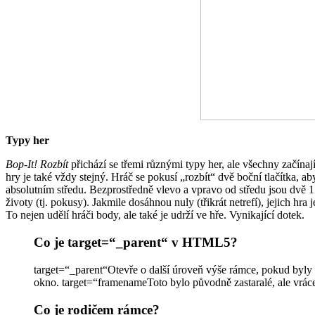
Typy her
Bop-It! Rozbít
přichází se třemi různými typy her, ale všechny začínají
hry je také vždy stejný. Hráč se pokusí „rozbít“ dvě boční tlačítka, a
absolutním středu. Bezprostředně vlevo a vpravo od středu jsou dvě 1 
životy (tj. pokusy). Jakmile dosáhnou nuly (třikrát netrefí), jejich h
To nejen udělí hráči body, ale také je udrží ve hře. Vynikající dotek.
Co je target=“_parent“ v HTML5?
target=“_parent“Otevře o další úroveň výše rámce, pokud byly 
okno. target=“framenameToto bylo původně zastaralé, ale vrác
Co je rodičem rámce?