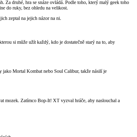
ah. Za druhé, hra se snáze ovládá. Podle toho, který malý geek toho
dne do ruky, bez ohledu na velikost.
ch zeptal na jejich názor na ni.
rou si může užít každý, kdo je dostatečně starý na to, aby
 jako Mortal Kombat nebo Soul Calibur, takže násilí je
ovat mozek. Zatímco Bop-It! XT vyzval hráče, aby naslouchal a