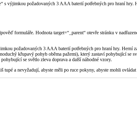
 je“ s výjimkou požadovaných 3 AAA baterií potřebných pro hraní hry. 
odpověď formuláře. Hodnota target=“_parent“ otevře stránku v nadřaze
 výjimkou požadovaných 3 AAA baterií potřebných pro hraní hry. Herní z
jednoduchý křupavý pohyb oběma pažemi), který zastaví pohybující se sv
í pohybující se světlo zleva doprava a další náhodné vzory.
liš tupé a nevyžadují, abyste měli po ruce pokyny, abyste mohli ovládat 