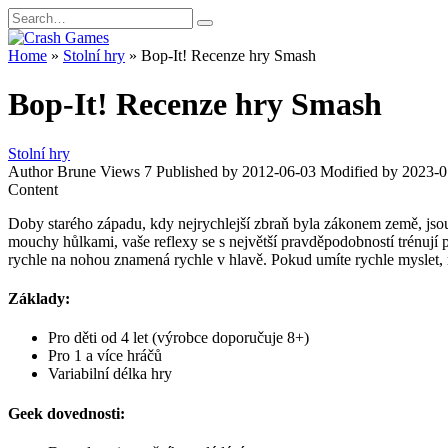
Skip
Search
to
for:
content
Home
»
Stolní hry
»
Bop-It! Recenze hry Smash
Bop-It! Recenze hry Smash
Stolní hry
Author
Brune
Views
7
Published by
2012-06-03
Modified by
2023-0
Content
Doby starého západu, kdy nejrychlejší zbraň byla zákonem země, jsou 
mouchy hůlkami, vaše reflexy se s největší pravděpodobností trénuj
rychle na nohou znamená rychle v hlavě. Pokud umíte rychle myslet, m
Základy:
Pro děti od 4 let (výrobce doporučuje 8+)
Pro 1 a více hráčů
Variabilní délka hry
Geek dovednosti: