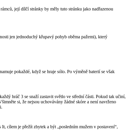
rámců, její dílčí stránky by měly tuto stránku jako nadřazenou
tečnosti jen jednoduchý křupavý pohyb oběma pažemi), který
 oznamuje pokaždé, když se hraje sólo. Po výměně baterií se však
dý hráč 3 se snaží zastavit světlo ve střední části. Pokud tak učiní,
 Všimněte si, že nejsou uchovávány žádné skóre a není navrženo
ů.
ss It, cílem je přežít zbytek a být „posledním mužem v postavení“,