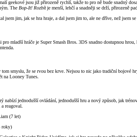
malí geekové jsou již přirozeně rychlí, takže to pro ně bude snadný dos
orným. The
Bop-It! Rozbít
je menší, lehčí a snadněji se drží, přirozeně pa
m jim, jak se hra hraje, a dal jsem jim to, ale ne dříve, než jsem se ji
pro mladší hráče je Super Smash Bros. 3DS snadno dostupnou hrou, kte
ntenda.
om smyslu, že se rvou bez krve. Nejsou to nic jako tradiční bojové hry
ět na Looney Tunes.
rý nabízí jednodušší ovládání, jednodušší hru a nový způsob, jak trén
 a reagoval.
iam (7 let)
 roky)