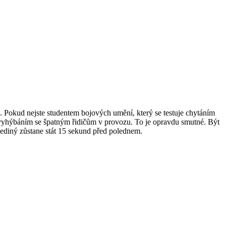
é. Pokud nejste studentem bojových umění, který se testuje chytáním
a vyhýbáním se špatným řidičům v provozu. To je opravdu smutné. Být
 jediný zůstane stát 15 sekund před polednem.