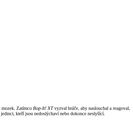
vat mozek. Zatímco
Bop-It! XT
vyzval hráče, aby naslouchal a reagoval,
jedinci, kteří jsou nedoslýchaví nebo dokonce neslyšící.