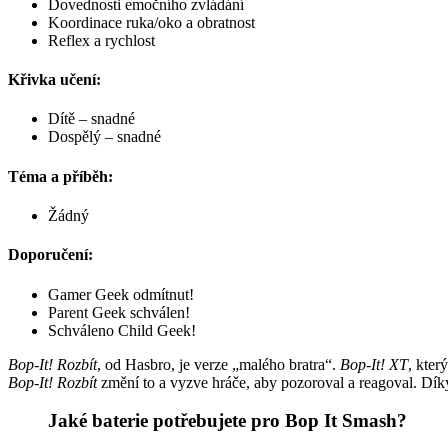
Dovednosti emočního zvládání
Koordinace ruka/oko a obratnost
Reflex a rychlost
Křivka učení:
Dítě – snadné
Dospělý – snadné
Téma a příběh:
Žádný
Doporučení:
Gamer Geek odmítnut!
Parent Geek schválen!
Schváleno Child Geek!
Bop-It! Rozbít
, od Hasbro, je verze „malého bratra“.
Bop-It! XT
, kter
Bop-It! Rozbít
změní to a vyzve hráče, aby pozoroval a reagoval. Díky
Jaké baterie potřebujete pro Bop It Smash?