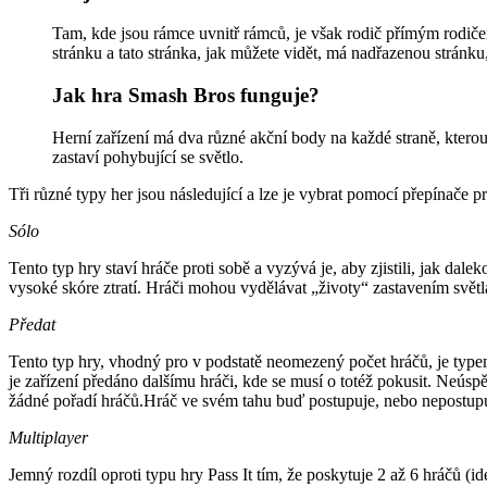
Tam, kde jsou rámce uvnitř rámců, je však rodič přímým rodičem
stránku a tato stránka, jak můžete vidět, má nadřazenou stránku
Jak hra Smash Bros funguje?
Herní zařízení má dva různé akční body na každé straně, ktero
zastaví pohybující se světlo.
Tři různé typy her jsou následující a lze je vybrat pomocí přepínače 
Sólo
Tento typ hry staví hráče proti sobě a vyzývá je, aby zjistili, jak da
vysoké skóre ztratí. Hráči mohou vydělávat „životy“ zastavením světl
Předat
Tento typ hry, vhodný pro v podstatě neomezený počet hráčů, je typem 
je zařízení předáno dalšímu hráči, kde se musí o totéž pokusit. Neú
žádné pořadí hráčů.Hráč ve svém tahu buď postupuje, nebo nepostupuje
Multiplayer
Jemný rozdíl oproti typu hry Pass It tím, že poskytuje 2 až 6 hráčů (i