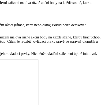
Herní zařízení má dva různé akční body na každé straně, kterou
ném rámci (rámec, karta nebo okno).Pokud nelze detekovat
ařízení má dva různé akční body na každé straně, kterou hráč uchopí
ětlo. Cílem je „rozbít“ ovládací prvky právě ve správný okamžik a
jeho ovládací prvky. Nicméně ovládání stále není úplně intuitivní.