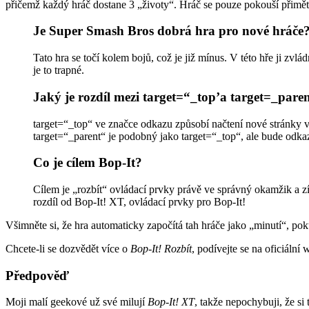
přičemž každý hráč dostane 3 „životy“. Hráč se pouze pokouší přimět s
Je Super Smash Bros dobrá hra pro nové hráče
Tato hra se točí kolem bojů, což je již mínus. V této hře ji zvlá
je to trapné.
Jaký je rozdíl mezi target=“_top’a target=_pare
target=“_top“ ve značce odkazu způsobí načtení nové stránky v c
target=“_parent“ je podobný jako target=“_top“, ale bude odka
Co je cílem Bop-It?
Cílem je „rozbít“ ovládací prvky právě ve správný okamžik a zís
rozdíl od Bop-It! XT, ovládací prvky pro Bop-It!
Všimněte si, že hra automaticky započítá tah hráče jako „minutí“, po
Chcete-li se dozvědět více o
Bop-It! Rozbít
, podívejte se na oficiální
Předpověď
Moji malí geekové už své milují
Bop-It! XT
, takže nepochybuji, že si 