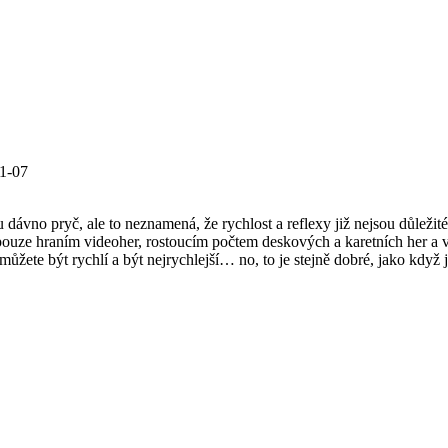
1-07
dávno pryč, ale to neznamená, že rychlost a reflexy již nejsou důležit
í pouze hraním videoher, rostoucím počtem deskových a karetních her 
ůžete být rychlí a být nejrychlejší… no, to je stejně dobré, jako když