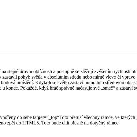
 na stejné úrovni obtížnosti a postupně se ztěžují zvýšením rychlosti bl
by zastavil pohyb světla v absolutním středu nebo mírně vlevo či vpravo 
bodová umístění. Kdykoli se světlo zastaví mimo tuto středovou oblast, 
ra je u konce. Pokaždé, když hráč správně načasuje své „smeč“ a zastaví 
vnořeny do sebe target=“_top“Toto přeruší všechny rámce, ve kterých j
eno zpět do HTML5. Toto bude cílit přesně na dotyčný rámec.