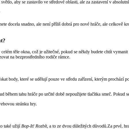
větlo, aby se zastavilo ve středové oblasti, ale za zastavení v absolut
?
dnete docela snadno, ale není příliš dobrá pro nové hráče, ale celkově k
nt?
elém těle okna, což je užitečné, pokud se někdy budete chtít vymanit z
zovat na bezprostředního rodiče rámce.
kat body, které se udělují pouze ve středu zařízení, kterým prochází p
kud během tahu hráče po určité době nepoužijete tlačítka smeč. Pokud s
 webovou stránku hry.
to také užijí
Bop-It! Rozbít
, a to ze dvou důležitých důvodů.Za prvé, hr