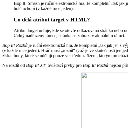
Bop It! Smash je ruční elektronická hra. Je kompletní „tak jak
hráč uchopí (v každé ruce jeden).
Co dělá atribut target v HTML?
Atribut target určuje, kde se otevře odkazovaná stránka nebo 
žádný nadřazený rámec, stránka se zobrazí v aktuálním rámci.
Bop It! Rozbít
je ruční elektronická hra. Je kompletní „tak jak je“ s
(v každé ruce jeden). Hráč musí „rozbít“ (což je ve skutečnosti jen 
získat body, které se udělují pouze ve středu zařízení, kterým procház
Na rozdíl od
Bop-It! XT
, ovládací prvky pro
Bop-It! Rozbít
nejsou pří