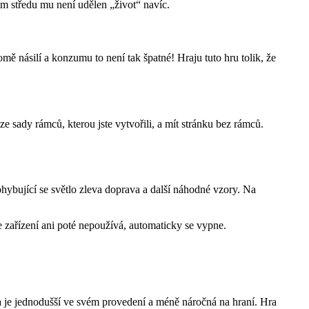
ním středu mu není udělen „život“ navíc.
romě násilí a konzumu to není tak špatné! Hraju tuto hru tolik, že
e sady rámců, kterou jste vytvořili, a mít stránku bez rámců.
ohybující se světlo zleva doprava a další náhodné vzory. Na
e zařízení ani poté nepoužívá, automaticky se vypne.
a je jednodušší ve svém provedení a méně náročná na hraní. Hra