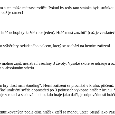
 a ten může mít zase rodiče. Pokud by tedy tato stránka byla stránkou 
, což je rámec!
u hráč uchopí (v každé ruce jeden). Hráč musí „rozbít“ (což je ve sku
pro výběr hry ovládaného palcem, který se nachází na herním zařízení.
leko mohou zajít, než ztratí všechny 3 životy. Vysoké skóre se udržuje a
a v absolutním středu.
hry „last man standing“. Herní zařízení se prochází v kruhu, přičemž kaž
spěšné umístění světla doprostřed po 3 pokusech vykopne hráče z kruhu.
 v rotaci a sledování toho, kdo hraje jako další, je odpovědností hráč
dentifikovaných podle čísla hráče), kteří se mohou utkat. Stejně jako Pa