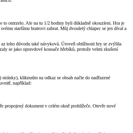
ráních.
e to omrzelo. Ale na tu 1/2 hodiny byli důkladně okouzleni. Hra je
o svému staršímu bratrovi zabrat. Můj dvouletý chlapec se jen díval a
i, az toho důvodu také návyková. Úroveň obtížnosti hry se zvýšila
kázaly se jako opravdové kousače hřebíků, protože velmi zkušení
é) stránky), kliknutím na odkaz se obsah načte do nadřazené
vnitř, například:
vře propojený dokument v celém okně prohlížeče. Otevře nové