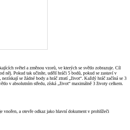
ikajících světel a změnou vzorů, ve kterých se světlo zobrazuje. Cíl
od něj. Pokud tak učiníte, udělí hráči 5 bodů, pokud se zastaví v
nezískají se žádné body a hráč ztratí „život“. Každý hráč začíná se 3
světlo v absolutním středu, získá „život“ maximálně 3 životy celkem.
e vnořen, a otevře odkaz jako hlavní dokument v prohlížeči