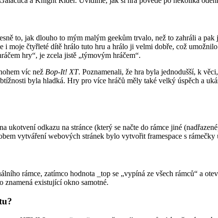
 Galactica a Knight Rider. Uvidíme, jak si hra povede po několika odeh
sně to, jak dlouho to mým malým geekům trvalo, než to zahráli a pak j
i moje čtyřleté dítě hrálo tuto hru a hrálo ji velmi dobře, což umožnil
 „hráčem hry“, je zcela jistě „týmovým hráčem“.
i mnohem víc než
Bop-It! XT
. Poznamenali, že hra byla jednodušší, k věc
a obtížnosti byla hladká. Hry pro více hráčů měly také velký úspěch a u
 na ukotvení odkazu na stránce (který se načte do rámce jiné (nadřazen
sobem vytváření webových stránek bylo vytvořit framespace s rámečky u
uálního rámce, zatímco hodnota _top se „vypíná ze všech rámců“ a ote
to znamená existující okno samotné.
utu?