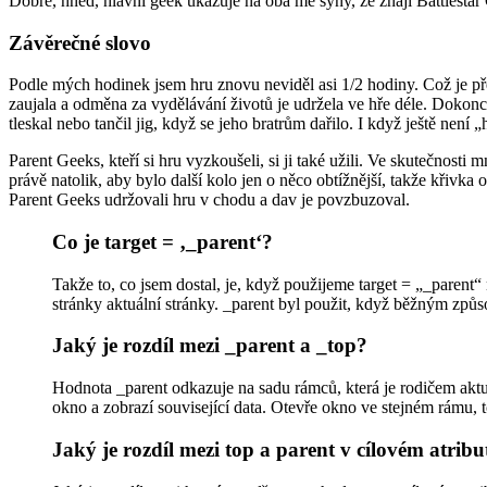
Dobře, hned, hlavní geek ukazuje na oba mé syny, že znají Battlestar
Závěrečné slovo
Podle mých hodinek jsem hru znovu neviděl asi 1/2 hodiny. Což je pře
zaujala a odměna za vydělávání životů je udržela ve hře déle. Dokonce 
tleskal nebo tančil jig, když se jeho bratrům dařilo. I když ještě není
Parent Geeks, kteří si hru vyzkoušeli, si ji také užili. Ve skutečnost
právě natolik, aby bylo další kolo jen o něco obtížnější, takže křivk
Parent Geeks udržovali hru v chodu a dav je povzbuzoval.
Co je target = ‚_parent‘?
Takže to, co jsem dostal, je, když použijeme target = „_parent“
stránky aktuální stránky. _parent byl použit, když běžným způ
Jaký je rozdíl mezi _parent a _top?
Hodnota _parent odkazuje na sadu rámců, která je rodičem akt
okno a zobrazí související data. Otevře okno ve stejném rámu, 
Jaký je rozdíl mezi top a parent v cílovém atrib