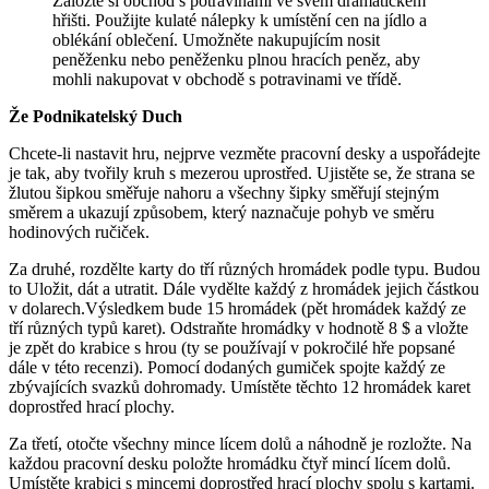
Založte si obchod s potravinami ve svém dramatickém
hřišti. Použijte kulaté nálepky k umístění cen na jídlo a
oblékání oblečení. Umožněte nakupujícím nosit
peněženku nebo peněženku plnou hracích peněz, aby
mohli nakupovat v obchodě s potravinami ve třídě.
Že
Podnikatelský
Duch
Chcete-li nastavit hru, nejprve vezměte pracovní desky a uspořádejte
je tak, aby tvořily kruh s mezerou uprostřed. Ujistěte se, že strana se
žlutou šipkou směřuje nahoru a všechny šipky směřují stejným
směrem a ukazují způsobem, který naznačuje pohyb ve směru
hodinových ručiček.
Za druhé, rozdělte karty do tří různých hromádek podle typu. Budou
to Uložit, dát a utratit. Dále vydělte každý z hromádek jejich částkou
v dolarech.Výsledkem bude 15 hromádek (pět hromádek každý ze
tří různých typů karet). Odstraňte hromádky v hodnotě 8 $ a vložte
je zpět do krabice s hrou (ty se používají v pokročilé hře popsané
dále v této recenzi). Pomocí dodaných gumiček spojte každý ze
zbývajících svazků dohromady. Umístěte těchto 12 hromádek karet
doprostřed hrací plochy.
Za třetí, otočte všechny mince lícem dolů a náhodně je rozložte. Na
každou pracovní desku položte hromádku čtyř mincí lícem dolů.
Umístěte krabici s mincemi doprostřed hrací plochy spolu s kartami.