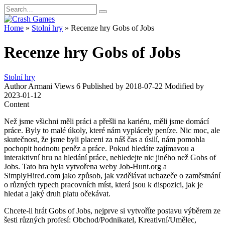
Skip
Search
to
for:
content
Home
»
Stolní hry
»
Recenze hry Gobs of Jobs
Recenze hry Gobs of Jobs
Stolní hry
Author
Armani
Views
6
Published by
2018-07-22
Modified by
2023-01-12
Content
Než jsme všichni měli práci a přešli na kariéru, měli jsme domácí
práce. Byly to malé úkoly, které nám vyplácely peníze. Nic moc, ale
skutečnost, že jsme byli placeni za náš čas a úsilí, nám pomohla
pochopit hodnotu peněz a práce. Pokud hledáte zajímavou a
interaktivní hru na hledání práce, nehledejte nic jiného než Gobs of
Jobs. Tato hra byla vytvořena weby Job-Hunt.org a
SimplyHired.com jako způsob, jak vzdělávat uchazeče o zaměstnání
o různých typech pracovních míst, která jsou k dispozici, jak je
hledat a jaký druh platu očekávat.
Chcete-li hrát Gobs of Jobs, nejprve si vytvoříte postavu výběrem ze
šesti různých profesí: Obchod/Podnikatel, Kreativní/Umělec,