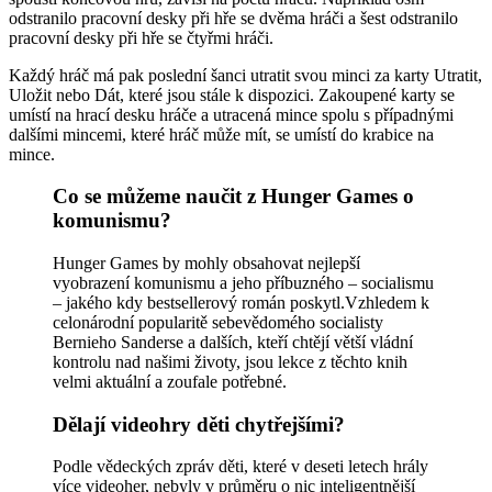
odstranilo pracovní desky při hře se dvěma hráči a šest odstranilo
pracovní desky při hře se čtyřmi hráči.
Každý hráč má pak poslední šanci utratit svou minci za karty Utratit,
Uložit nebo Dát, které jsou stále k dispozici. Zakoupené karty se
umístí na hrací desku hráče a utracená mince spolu s případnými
dalšími mincemi, které hráč může mít, se umístí do krabice na
mince.
Co se můžeme naučit z Hunger Games o
komunismu?
Hunger Games by mohly obsahovat nejlepší
vyobrazení komunismu a jeho příbuzného – socialismu
– jakého kdy bestsellerový román poskytl.Vzhledem k
celonárodní popularitě sebevědomého socialisty
Bernieho Sanderse a dalších, kteří chtějí větší vládní
kontrolu nad našimi životy, jsou lekce z těchto knih
velmi aktuální a zoufale potřebné.
Dělají videohry děti chytřejšími?
Podle vědeckých zpráv děti, které v deseti letech hrály
více videoher, nebyly v průměru o nic inteligentnější