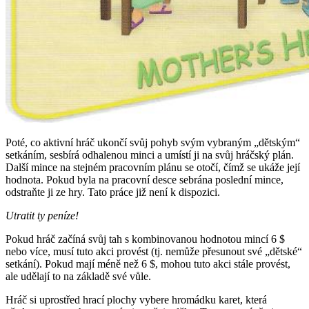
Poté, co aktivní hráč ukončí svůj pohyb svým vybraným „dětským“
setkáním, sesbírá odhalenou minci a umístí ji na svůj hráčský plán.
Další mince na stejném pracovním plánu se otočí, čímž se ukáže její
hodnota. Pokud byla na pracovní desce sebrána poslední mince,
odstraňte ji ze hry. Tato práce již není k dispozici.
Utratit ty peníze!
Pokud hráč začíná svůj tah s kombinovanou hodnotou mincí 6 $
nebo více, musí tuto akci provést (tj. nemůže přesunout své „dětské“
setkání). Pokud mají méně než 6 $, mohou tuto akci stále provést,
ale udělají to na základě své vůle.
Hráč si uprostřed hrací plochy vybere hromádku karet, která