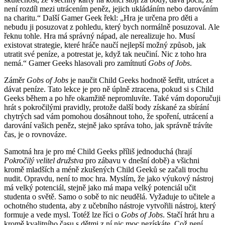
není rozdíl mezi utrácením peněz, jejich ukládáním nebo darováním
na charitu.“ Další Gamer Geek řekl: „Hra je určena pro děti a
nebudu ji posuzovat z pohledu, který bych normálně posuzoval. Ale
řeknu tohle. Hra má správný nápad, ale nerealizuje ho. Musí
existovat strategie, které hráče naučí nejlepší možný způsob, jak
utratit své peníze, a potrestat je, když tak neučiní. Nic z toho hra
nemá.“ Gamer Geeks hlasovali pro zamítnutí
Gobs of Jobs
.
Záměr
Gobs of Jobs
je naučit Child Geeks hodnotě šetřit, utrácet a
dávat peníze. Tato lekce je pro ně úplně ztracena, pokud si s Child
Geeks během a po hře okamžitě nepromluvíte. Také vám doporučuji
hrát s pokročilými pravidly, protože další body získané za sbírání
chytrých sad vám pomohou dosáhnout toho, že spoření, utrácení a
darování vašich peněz, stejně jako správa toho, jak správně trávíte
čas, je o rovnováze.
Samotná hra je pro mé Child Geeks příliš jednoduchá (hrají
Pokročilý velitel družstva
pro zábavu v dnešní době) a všichni
kromě mladších a méně zkušených Child Geeků se začali trochu
nudit. Opravdu, není to moc hra. Myslím, že jako výukový nástroj
má velký potenciál, stejně jako má mapa velký potenciál učit
studenta o světě. Samo o sobě to nic neudělá. Vyžaduje to učitele a
ochotného studenta, aby z učebního nástroje vytvořili nástroj, který
formuje a vede mysl. Totéž lze říci o
Gobs of Jobs
. Stačí hrát hru a
kromě kvalitního času s dětmi z ní nic moc nezískáte. Což není