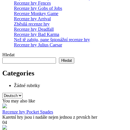
Recenze hry Fences
Recenze hry Gobs of Jobs
Recenze Monkey Game
Recenze hry Arrival
Zběsilá recenze hry
Recenze hry Deadfall
Recenze hry Bad Karma
Než tě zabiju, pane špionážní recenze hry
Recenze hry Julius Caesar
Hledat
Hledat
Categories
Žádné rubriky
Zvolte
jazyk
You may also like
Recenze hry Pocket Spades
Karetní hry jsou i nadále nejen jednou z prvních her
0
4