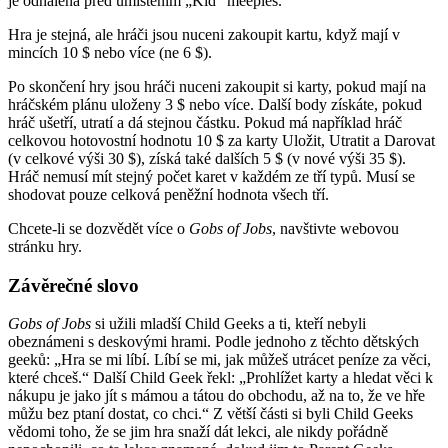
je odhalena před umístěním „Kid“ meeples.
Hra je stejná, ale hráči jsou nuceni zakoupit kartu, když mají v
mincích 10 $ nebo více (ne 6 $).
Po skončení hry jsou hráči nuceni zakoupit si karty, pokud mají na
hráčském plánu uloženy 3 $ nebo více. Další body získáte, pokud
hráč ušetří, utratí a dá stejnou částku. Pokud má například hráč
celkovou hotovostní hodnotu 10 $ za karty Uložit, Utratit a Darovat
(v celkové výši 30 $), získá také dalších 5 $ (v nové výši 35 $).
Hráč nemusí mít stejný počet karet v každém ze tří typů. Musí se
shodovat pouze celková peněžní hodnota všech tří.
Chcete-li se dozvědět více o
Gobs of Jobs
, navštivte webovou
stránku hry.
Závěrečné slovo
Gobs of Jobs
si užili mladší Child Geeks a ti, kteří nebyli
obeznámeni s deskovými hrami. Podle jednoho z těchto dětských
geeků: „Hra se mi líbí. Líbí se mi, jak můžeš utrácet peníze za věci,
které chceš.“ Další Child Geek řekl: „Prohlížet karty a hledat věci k
nákupu je jako jít s mámou a tátou do obchodu, až na to, že ve hře
můžu bez ptaní dostat, co chci.“ Z větší části si byli Child Geeks
vědomi toho, že se jim hra snaží dát lekci, ale nikdy pořádně