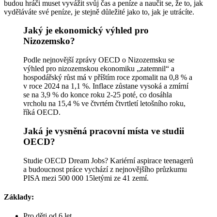
budou hráči muset vyvážit svůj čas a peníze a naučit se, že to, jak
vyděláváte své peníze, je stejně důležité jako to, jak je utrácíte.
Jaký je ekonomický výhled pro
Nizozemsko?
Podle nejnovější zprávy OECD o Nizozemsku se
výhled pro nizozemskou ekonomiku „zatemnil“ a
hospodářský růst má v příštím roce zpomalit na 0,8 % a
v roce 2024 na 1,1 %. Inflace zůstane vysoká a zmírní
se na 3,9 % do konce roku 2-25 poté, co dosáhla
vrcholu na 15,4 % ve čtvrtém čtvrtletí letošního roku,
říká OECD.
Jaká je vysněná pracovní místa ve studii
OECD?
Studie OECD Dream Jobs? Kariérní aspirace teenagerů
a budoucnost práce vychází z nejnovějšího průzkumu
PISA mezi 500 000 15letými ze 41 zemí.
Základy:
Pro děti od 6 let