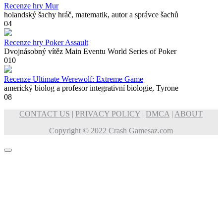
Recenze hry Mur
holandský šachy hráč, matematik, autor a správce šachů
0
4
Recenze hry Poker Assault
Dvojnásobný vítěz Main Eventu World Series of Poker
0
10
Recenze Ultimate Werewolf: Extreme Game
americký biolog a profesor integrativní biologie, Tyrone
0
8
CONTACT US
|
PRIVACY POLICY
|
DMCA
|
ABOUT
Copyright © 2022 Crash Gamesaz.com