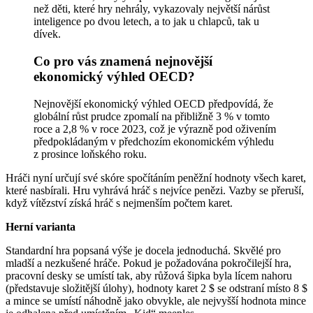
než děti, které hry nehrály, vykazovaly největší nárůst
inteligence po dvou letech, a to jak u chlapců, tak u
dívek.
Co pro vás znamená nejnovější
ekonomický výhled OECD?
Nejnovější ekonomický výhled OECD předpovídá, že
globální růst prudce zpomalí na přibližně 3 % v tomto
roce a 2,8 % v roce 2023, což je výrazně pod oživením
předpokládaným v předchozím ekonomickém výhledu
z prosince loňského roku.
Hráči nyní určují své skóre spočítáním peněžní hodnoty všech karet,
které nasbírali. Hru vyhrává hráč s nejvíce penězi. Vazby se přeruší,
když vítězství získá hráč s nejmenším počtem karet.
Herní varianta
Standardní hra popsaná výše je docela jednoduchá. Skvělé pro
mladší a nezkušené hráče. Pokud je požadována pokročilejší hra,
pracovní desky se umístí tak, aby růžová šipka byla lícem nahoru
(představuje složitější úlohy), hodnoty karet 2 $ se odstraní místo 8 $
a mince se umístí náhodně jako obvykle, ale nejvyšší hodnota mince