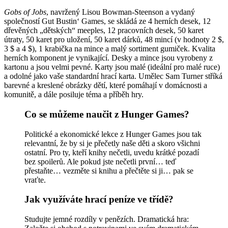
Gobs of Jobs
, navržený Lisou Bowman-Steenson a vydaný
společností Gut Bustin‘ Games, se skládá ze 4 herních desek, 12
dřevěných „dětských“ meeples, 12 pracovních desek, 50 karet
útraty, 50 karet pro uložení, 50 karet dárků, 48 mincí (v hodnoty 2 $,
3 $ a 4 $), 1 krabička na mince a malý sortiment gumiček. Kvalita
herních komponent je vynikající. Desky a mince jsou vyrobeny z
kartonu a jsou velmi pevné. Karty jsou malé (ideální pro malé ruce)
a odolné jako vaše standardní hrací karta. Umělec Sam Turner stříká
barevné a kreslené obrázky dětí, které pomáhají v domácnosti a
komunitě, a dále posiluje téma a příběh hry.
Co se můžeme naučit z Hunger Games?
Politické a ekonomické lekce z Hunger Games jsou tak
relevantní, že by si je přečetly naše děti a skoro všichni
ostatní. Pro ty, kteří knihy nečetli, uvedu krátké pozadí
bez spoilerů. Ale pokud jste nečetli první… teď
přestaňte… vezměte si knihu a přečtěte si ji… pak se
vraťte.
Jak využíváte hrací peníze ve třídě?
Studujte jemné rozdíly v penězích. Dramatická hra: