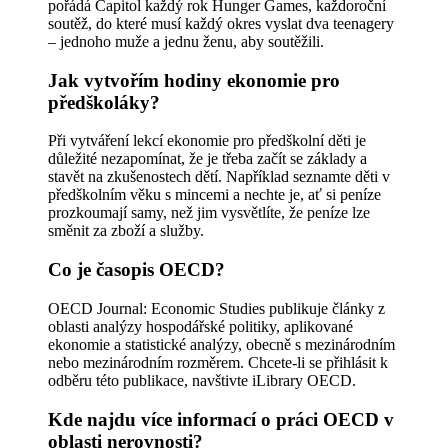
pořádá Capitol každý rok Hunger Games, každoroční
soutěž, do které musí každý okres vyslat dva teenagery
– jednoho muže a jednu ženu, aby soutěžili.
Jak vytvořím hodiny ekonomie pro
předškoláky?
Při vytváření lekcí ekonomie pro předškolní děti je
důležité nezapomínat, že je třeba začít se základy a
stavět na zkušenostech dětí. Například seznamte děti v
předškolním věku s mincemi a nechte je, ať si peníze
prozkoumají samy, než jim vysvětlíte, že peníze lze
směnit za zboží a služby.
Co je časopis OECD?
OECD Journal: Economic Studies publikuje články z
oblasti analýzy hospodářské politiky, aplikované
ekonomie a statistické analýzy, obecně s mezinárodním
nebo mezinárodním rozměrem. Chcete-li se přihlásit k
odběru této publikace, navštivte iLibrary OECD.
Kde najdu více informací o práci OECD v
oblasti nerovnosti?