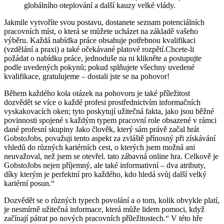
globálního oteplování a další kauzy velké vlády.
Jakmile vytvoříte svou postavu, dostanete seznam potenciálních
pracovních míst, o která se můžete ucházet na základě vašeho
výběru. Každá nabídka práce obsahuje potřebnou kvalifikaci
(vzdělání a praxi) a také očekávané platové rozpětí.Chcete-li
požádat o nabídku práce, jednoduše na ni klikněte a postupujte
podle uvedených pokynů; pokud splňujete všechny uvedené
kvalifikace, gratulujeme – dostali jste se na pohovor!
Během každého kola otázek na pohovoru je také příležitost
dozvědět se více o každé profesi prostřednictvím informačních
vyskakovacích oken; tyto poskytují užitečná fakta, jako jsou běžné
povinnosti spojené s každým typem pracovní role obsazené v rámci
dané profesní skupiny Jako člověk, který sám právě začal hrát
GobstoJobs, považuji tento aspekt za zvláště přínosný při získávání
vhledů do různých kariérních cest, o kterých jsem možná ani
neuvažoval, než jsem se otevřel. tato zábavná online hra. Celkově je
GobstoJobs nejen příjemný, ale také informativní – dva atributy,
díky kterým je perfektní pro každého, kdo hledá svůj další velký
kariérní posun.“
Dozvědět se o různých typech povolání a o tom, kolik obvykle platí,
je nesmírně užitečná informace, která může lidem pomoci, když
začínají pátrat po nových pracovních příležitostech.“ V této hře