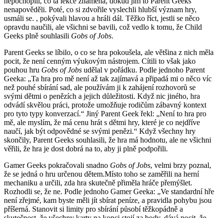
nepochopili, co ta lekce znamená, dokud jim to Parent Geeks
nenapověděli. Poté, co si zdvořile vyslechli hlubší význam hry,
usmáli se. , pokývali hlavou a hráli dál. Těžko říct, jestli se něco
opravdu naučili, ale všichni se bavili, což vedlo k tomu, že Child
Geeks plně souhlasili
Gobs of Jobs
.
Parent Geeks se líbilo, o co se hra pokoušela, ale většina z nich měla
pocit, že není cenným výukovým nástrojem. Cítili to však jako
pouhou hru
Gobs of Jobs
udělal v pořádku. Podle jednoho Parent
Geeka: „Ta hra pro mě není až tak zajímavá a připadá mi o něco víc
než pouhé sbírání sad, ale používám ji k zahájení rozhovorů se
svými dětmi o penězích a jejich důležitosti. Když nic jiného, ​​hra
odvádí skvělou práci, protože umožňuje rodičům zábavný kontext
pro tyto typy konverzací.“ Jiný Parent Geek řekl: „Není to hra pro
mě, ale myslím, že má cenu hrát s dětmi hry, které je co nejdříve
naučí, jak být odpovědné se svými penězi.“ Když všechny hry
skončily, Parent Geeks souhlasili, že hra má hodnotu, ale ne všichni
věřili, že hra je dost dobrá na to, aby ji plně podpořili.
Gamer Geeks pokračovali snadno
Gobs of Jobs
, velmi brzy poznal,
že se jedná o hru určenou dětem.Místo toho se zaměřili na herní
mechaniku a určili, zda hra skutečně přiměla hráče přemýšlet.
Rozhodli se, že ne. Podle jednoho Gamer Geeka: „Ve standardní hře
není zřejmé, kam byste měli jít sbírat peníze, a pravidla pohybu jsou
příšerná. Stanovit si limity pro sbírání působí těžkopádně a
skutečnost, že všechny karty na konci stojí za body, dává pocit, že