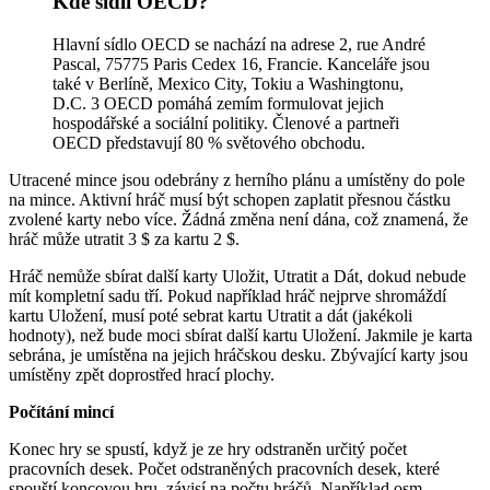
Kde sídlí OECD?
Hlavní sídlo OECD se nachází na adrese 2, rue André
Pascal, 75775 Paris Cedex 16, Francie. Kanceláře jsou
také v Berlíně, Mexico City, Tokiu a Washingtonu,
D.C. 3 OECD pomáhá zemím formulovat jejich
hospodářské a sociální politiky. Členové a partneři
OECD představují 80 % světového obchodu.
Utracené mince jsou odebrány z herního plánu a umístěny do pole
na mince. Aktivní hráč musí být schopen zaplatit přesnou částku
zvolené karty nebo více. Žádná změna není dána, což znamená, že
hráč může utratit 3 $ za kartu 2 $.
Hráč nemůže sbírat další karty Uložit, Utratit a Dát, dokud nebude
mít kompletní sadu tří. Pokud například hráč nejprve shromáždí
kartu Uložení, musí poté sebrat kartu Utratit a dát (jakékoli
hodnoty), než bude moci sbírat další kartu Uložení. Jakmile je karta
sebrána, je umístěna na jejich hráčskou desku. Zbývající karty jsou
umístěny zpět doprostřed hrací plochy.
Počítání mincí
Konec hry se spustí, když je ze hry odstraněn určitý počet
pracovních desek. Počet odstraněných pracovních desek, které
spouští koncovou hru, závisí na počtu hráčů. Například osm