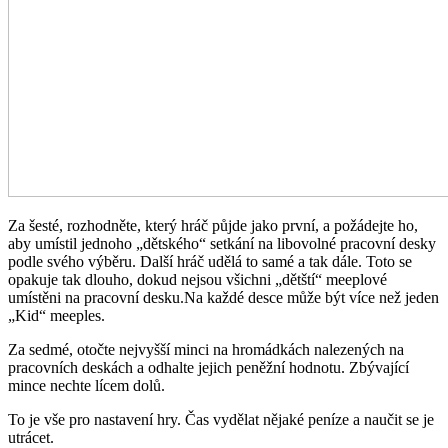
Za šesté, rozhodněte, který hráč půjde jako první, a požádejte ho,
aby umístil jednoho „dětského“ setkání na libovolné pracovní desky
podle svého výběru. Další hráč udělá to samé a tak dále. Toto se
opakuje tak dlouho, dokud nejsou všichni „dětští“ meeplové
umístěni na pracovní desku.Na každé desce může být více než jeden
„Kid“ meeples.
Za sedmé, otočte nejvyšší minci na hromádkách nalezených na
pracovních deskách a odhalte jejich peněžní hodnotu. Zbývající
mince nechte lícem dolů.
To je vše pro nastavení hry. Čas vydělat nějaké peníze a naučit se je
utrácet.