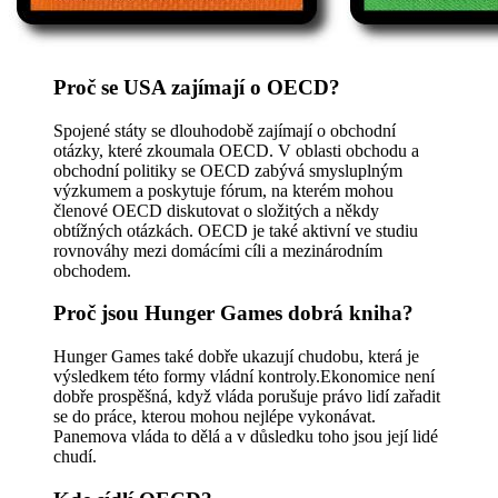
Proč se USA zajímají o OECD?
Spojené státy se dlouhodobě zajímají o obchodní
otázky, které zkoumala OECD. V oblasti obchodu a
obchodní politiky se OECD zabývá smysluplným
výzkumem a poskytuje fórum, na kterém mohou
členové OECD diskutovat o složitých a někdy
obtížných otázkách. OECD je také aktivní ve studiu
rovnováhy mezi domácími cíli a mezinárodním
obchodem.
Proč jsou Hunger Games dobrá kniha?
Hunger Games také dobře ukazují chudobu, která je
výsledkem této formy vládní kontroly.Ekonomice není
dobře prospěšná, když vláda porušuje právo lidí zařadit
se do práce, kterou mohou nejlépe vykonávat.
Panemova vláda to dělá a v důsledku toho jsou její lidé
chudí.