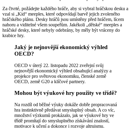
Za čtvrté, požádejte každého hráče, aby si vybral hráčskou desku a
vzal si „Kid“ meeples, které odpovídají barvě jejich zvoleného
hráčského plánu. Desky hráčů jsou umístěny před hráčem, lícem
nahoru a viditelné všem soupeřům. Jakékoli „dětské“ meeples a
hráčské desky, které nebyly odebrány, by měly být vráceny do
krabice hry.
Jaký je nejnovější ekonomický výhled
OECD?
OECD v úterý 22. listopadu 2022 zveřejní svůj
nejnovější ekonomický výhled obsahující analýzy a
projekce pro světovou ekonomiku, členské země
OECD, země G20 a klíčové partnery.
Mohou být výukové hry použity ve třídě?
Na rozdíl od běžné výuky dokáže dobře propracovaná
hra instinktivně předávat smysluplný obsah. A co víc,
množství výzkumů prokázalo, jak se výukové hry ve
třídě promítají do smysluplného získávání znalostí,
motivace k učení a dokonce i rozvoje altruismu.