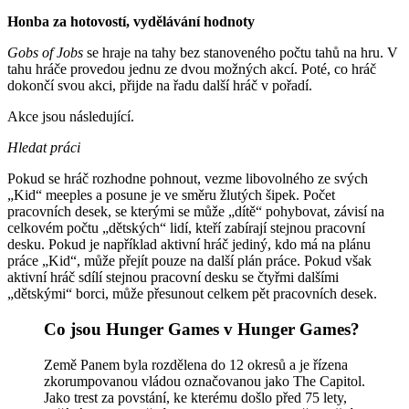
Honba za hotovostí, vydělávání hodnoty
Gobs of Jobs
se hraje na tahy bez stanoveného počtu tahů na hru. V
tahu hráče provedou jednu ze dvou možných akcí. Poté, co hráč
dokončí svou akci, přijde na řadu další hráč v pořadí.
Akce jsou následující.
Hledat práci
Pokud se hráč rozhodne pohnout, vezme libovolného ze svých
„Kid“ meeples a posune je ve směru žlutých šipek. Počet
pracovních desek, se kterými se může „dítě“ pohybovat, závisí na
celkovém počtu „dětských“ lidí, kteří zabírají stejnou pracovní
desku. Pokud je například aktivní hráč jediný, kdo má na plánu
práce „Kid“, může přejít pouze na další plán práce. Pokud však
aktivní hráč sdílí stejnou pracovní desku se čtyřmi dalšími
„dětskými“ borci, může přesunout celkem pět pracovních desek.
Co jsou Hunger Games v Hunger Games?
Země Panem byla rozdělena do 12 okresů a je řízena
zkorumpovanou vládou označovanou jako The Capitol.
Jako trest za povstání, ke kterému došlo před 75 lety,