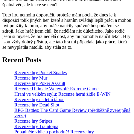
špatná věc, ale lekce se neučí.
Tuto hru nemohu doporučit, protože mám pocit, že dnes je k
dispozici tolik jiných her, které s hraním zvládají lepší práci a mohou
být použity k tomu, aby hráče naučily správné hospodaření se
zdroji. Jako hráč jsem cítil, že nedělám nic důležitého. Jako rodič
jsem si myslel, že hra nedělá dost, aby mi pomohla naučit lekci. Hry
jsou vždy dobrý přístup, ale tato hra mi připadala jako práce, která
se nevyplatila natolik, aby stála za to.
Recent Posts
Recenze hry Pocket Spades
Recenze hry Mur
Recenze hry Poker Assault
Recenze Ultimate Werewolf: Extreme Game
Hraní ve velkém stylu: Recenze herní židle E-WIN
Recenze hry na letní tábor
Recenze hry Dead Shot
RPG Battles: The Card Game Review (předběžně zveřejněná
verze)
Recenze hry Stripes
Recenze hry Traintopia
Popadněte vidle a pochodně! Recenze hry