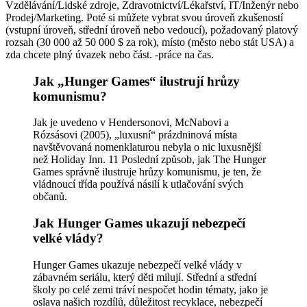
Vzdělávání/Lidské zdroje, Zdravotnictví/Lékařství, IT/Inženýr nebo
Prodej/Marketing. Poté si můžete vybrat svou úroveň zkušeností
(vstupní úroveň, střední úroveň nebo vedoucí), požadovaný platový
rozsah (30 000 až 50 000 $ za rok), místo (město nebo stát USA) a
zda chcete plný úvazek nebo část. -práce na čas.
Jak „Hunger Games“ ilustrují hrůzy
komunismu?
Jak je uvedeno v Hendersonovi, McNabovi a
Rózsásovi (2005), „luxusní“ prázdninová místa
navštěvovaná nomenklaturou nebyla o nic luxusnější
než Holiday Inn. 11 Poslední způsob, jak The Hunger
Games správně ilustruje hrůzy komunismu, je ten, že
vládnoucí třída používá násilí k utlačování svých
občanů.
Jak Hunger Games ukazují nebezpečí
velké vlády?
Hunger Games ukazuje nebezpečí velké vlády v
zábavném seriálu, který děti milují. Střední a střední
školy po celé zemi tráví nespočet hodin tématy, jako je
oslava našich rozdílů, důležitost recyklace, nebezpečí