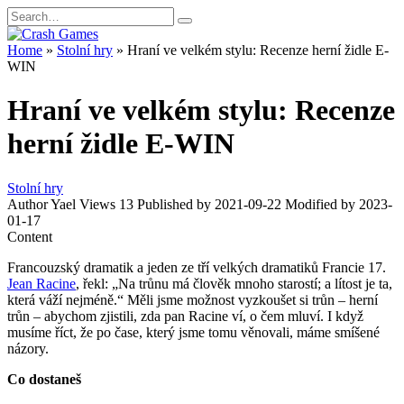
Skip
Search
to
for:
content
Home
»
Stolní hry
»
Hraní ve velkém stylu: Recenze herní židle E-
WIN
Hraní ve velkém stylu: Recenze
herní židle E-WIN
Stolní hry
Author
Yael
Views
13
Published by
2021-09-22
Modified by
2023-
01-17
Content
Francouzský dramatik a jeden ze tří velkých dramatiků Francie 17.
Jean Racine
, řekl: „Na trůnu má člověk mnoho starostí; a lítost je ta,
která váží nejméně.“ Měli jsme možnost vyzkoušet si trůn – herní
trůn – abychom zjistili, zda pan Racine ví, o čem mluví. I když
musíme říct, že po čase, který jsme tomu věnovali, máme smíšené
názory.
Co dostaneš