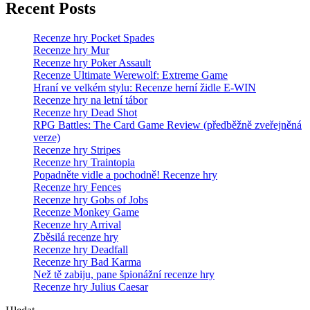
Recent Posts
Recenze hry Pocket Spades
Recenze hry Mur
Recenze hry Poker Assault
Recenze Ultimate Werewolf: Extreme Game
Hraní ve velkém stylu: Recenze herní židle E-WIN
Recenze hry na letní tábor
Recenze hry Dead Shot
RPG Battles: The Card Game Review (předběžně zveřejněná
verze)
Recenze hry Stripes
Recenze hry Traintopia
Popadněte vidle a pochodně! Recenze hry
Recenze hry Fences
Recenze hry Gobs of Jobs
Recenze Monkey Game
Recenze hry Arrival
Zběsilá recenze hry
Recenze hry Deadfall
Recenze hry Bad Karma
Než tě zabiju, pane špionážní recenze hry
Recenze hry Julius Caesar