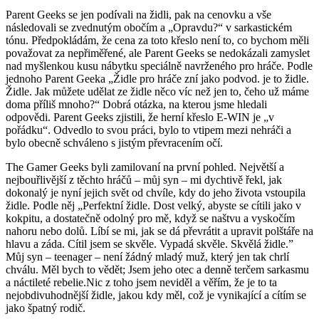
Parent Geeks se jen podívali na židli, pak na cenovku a vše
následovali se zvednutým obočím a „Opravdu?“ v sarkastickém
tónu. Předpokládám, že cena za toto křeslo není to, co bychom měli
považovat za nepřiměřené, ale Parent Geeks se nedokázali zamyslet
nad myšlenkou kusu nábytku speciálně navrženého pro hráče. Podle
jednoho Parent Geeka „Židle pro hráče zní jako podvod. je to židle.
Židle. Jak můžete udělat ze židle něco víc než jen to, čeho už máme
doma příliš mnoho?“ Dobrá otázka, na kterou jsme hledali
odpovědi. Parent Geeks zjistili, že herní křeslo E-WIN je „v
pořádku“. Odvedlo to svou práci, bylo to vtipem mezi nehráči a
bylo obecně schváleno s jistým převracením očí.
The Gamer Geeks byli zamilovaní na první pohled. Největší a
nejbouřlivější z těchto hráčů – můj syn – mi dychtivě řekl, jak
dokonalý je nyní jejich svět od chvíle, kdy do jeho života vstoupila
židle. Podle něj „Perfektní židle. Dost velký, abyste se cítili jako v
kokpitu, a dostatečně odolný pro mě, když se naštvu a vyskočím
nahoru nebo dolů. Líbí se mi, jak se dá převrátit a upravit polštáře na
hlavu a záda. Cítil jsem se skvěle. Vypadá skvěle. Skvělá židle.”
Můj syn – teenager – není žádný mladý muž, který jen tak chrlí
chválu. Měl bych to vědět; Jsem jeho otec a denně terčem sarkasmu
a náctileté rebelie.Nic z toho jsem neviděl a věřím, že je to ta
nejobdivuhodnější židle, jakou kdy měl, což je vynikající a cítím se
jako špatný rodič.