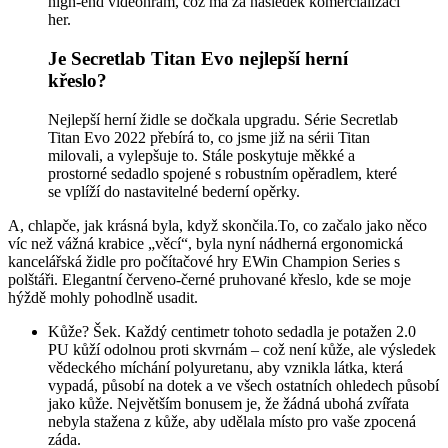
high-end videohrám, což má za následek komercializaci
her.
Je Secretlab Titan Evo nejlepší herní
křeslo?
Nejlepší herní židle se dočkala upgradu. Série Secretlab
Titan Evo 2022 přebírá to, co jsme již na sérii Titan
milovali, a vylepšuje to. Stále poskytuje měkké a
prostorné sedadlo spojené s robustním opěradlem, které
se vplíží do nastavitelné bederní opěrky.
A, chlapče, jak krásná byla, když skončila.To, co začalo jako něco
víc než vážná krabice „věcí“, byla nyní nádherná ergonomická
kancelářská židle pro počítačové hry EWin Champion Series s
polštáři. Elegantní červeno-černé pruhované křeslo, kde se moje
hýždě mohly pohodlně usadit.
Kůže? Šek. Každý centimetr tohoto sedadla je potažen 2.0
PU kůží odolnou proti skvrnám – což není kůže, ale výsledek
vědeckého míchání polyuretanu, aby vznikla látka, která
vypadá, působí na dotek a ve všech ostatních ohledech působí
jako kůže. Největším bonusem je, že žádná ubohá zvířata
nebyla stažena z kůže, aby udělala místo pro vaše zpocená
záda.