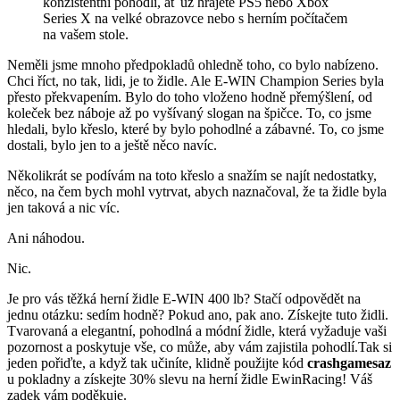
konzistentní pohodlí, ať už hrajete PS5 nebo Xbox
Series X na velké obrazovce nebo s herním počítačem
na vašem stole.
Neměli jsme mnoho předpokladů ohledně toho, co bylo nabízeno.
Chci říct, no tak, lidi, je to židle. Ale E-WIN Champion Series byla
přesto překvapením. Bylo do toho vloženo hodně přemýšlení, od
koleček bez náboje až po vyšívaný slogan na špičce. To, co jsme
hledali, bylo křeslo, které by bylo pohodlné a zábavné. To, co jsme
dostali, bylo jen to a ještě něco navíc.
Několikrát se podívám na toto křeslo a snažím se najít nedostatky,
něco, na čem bych mohl vytrvat, abych naznačoval, že ta židle byla
jen taková a nic víc.
Ani náhodou.
Nic.
Je pro vás těžká herní židle E-WIN 400 lb? Stačí odpovědět na
jednu otázku: sedím hodně? Pokud ano, pak ano. Získejte tuto židli.
Tvarovaná a elegantní, pohodlná a módní židle, která vyžaduje vaši
pozornost a poskytuje vše, co může, aby vám zajistila pohodlí.Tak si
jeden pořiďte, a když tak učiníte, klidně použijte kód
crashgamesaz
u pokladny a získejte 30% slevu na herní židle EwinRacing! Váš
zadek vám poděkuje.