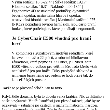
Výška sedáku: 18,5-22,4″ | Šířka sedáku: 19,17″ |
Hloubka sedáku: 16,3″ | Naklonění: 90-135° |
Ergonomie: 4D nastavitelné područky, dynamická
bederní opěrka, nastavitelná hlavová opěrka,
nastavitelná hloubka sedáku | Maximální zatížení: 275
lb Když popadnete levnou herní židli, jsou často první
funkce, které potřebujete. které pomáhají s ergonomií.
Je CyberChair E500 vhodná pro hraní
her?
V kombinaci s 20palcovým širokým sedadlem, které
lze zvednout až o 22 palců, a robustní hliníkovou
základnou, která pojme až 331 liber, je CyberChair
E500 vítěznou volbou pro větší hráče. Toto křeslo však
není skvělé jen pro hráče. Díky prodyšné síťovině a
jemnému barevnému provedení se hodí právě tak do
kancelářských prostor.
Takže to je původní příběh, jak to bylo.
Když židle dorazila, byla to docela velká krabice. Nic zvláštního a
spíše nevýrazné. Vnitřní součásti jsou přesně takové, jaké byste
očekávali – zabalené po částech, s různými maticemi, nástroji,
šrouby a návodem k použití. Zde je třeba poznamenat, že je k