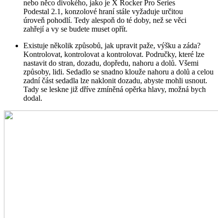
nebo něco divokého, jako je X Rocker Pro Series
Podestal 2.1, konzolové hraní stále vyžaduje určitou
úroveň pohodlí. Tedy alespoň do té doby, než se věci
zahřejí a vy se budete muset opřít.
Existuje několik způsobů, jak upravit paže, výšku a záda?
Kontrolovat, kontrolovat a kontrolovat. Područky, které lze
nastavit do stran, dozadu, dopředu, nahoru a dolů. Všemi
způsoby, lidi. Sedadlo se snadno klouže nahoru a dolů a celou
zadní část sedadla lze naklonit dozadu, abyste mohli usnout.
Tady se leskne již dříve zmíněná opěrka hlavy, možná bych
dodal.