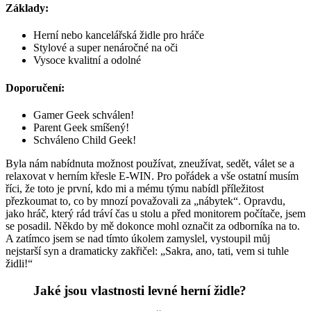
Základy:
Herní nebo kancelářská židle pro hráče
Stylové a super nenáročné na oči
Vysoce kvalitní a odolné
Doporučení:
Gamer Geek schválen!
Parent Geek smíšený!
Schváleno Child Geek!
Byla nám nabídnuta možnost používat, zneužívat, sedět, válet se a
relaxovat v herním křesle E-WIN. Pro pořádek a vše ostatní musím
říci, že toto je první, kdo mi a mému týmu nabídl příležitost
přezkoumat to, co by mnozí považovali za „nábytek“. Opravdu,
jako hráč, který rád tráví čas u stolu a před monitorem počítače, jsem
se posadil. Někdo by mě dokonce mohl označit za odborníka na to.
A zatímco jsem se nad tímto úkolem zamyslel, vystoupil můj
nejstarší syn a dramaticky zakřičel: „Sakra, ano, tati, vem si tuhle
židli!“
Jaké jsou vlastnosti levné herní židle?