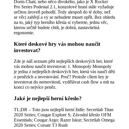
Dorm Chair, nebo něco divokého, jako je X Rocker
Pro Series Podestal 2.1, konzolové hraní stále vyžaduje
určitou úroveň pohodlí. Tedy alespoň do té doby, než
se věci zahřejí a vy se nebudete muset opřít. Bez ohledu
na to, jaký typ herního křesla si vyberete, jednu věc,
kterou určitě budete chtít, je dobrá, nastavitelná
ergonomie.
Které deskové hry vás mohou naučit
investovat?
Zde je náš seznam pěti nejlepších deskových her, které
vás mohou naučit investovat: 1. Monopoly Monopoly
je jedna z nejlepších deskových her, která vás naučí děti
o penězích a investování. Proč? Protože cílem hry je
investovat do nemovitostí, vydělávat cash flow a mít na
konci co nejvíce peněz.
Jaké je nejlepší herní křeslo?
TL;DR – Toto jsou nejlepší herní židle: Secretlab Titan
2020 Series; Cougar Explore S; Závodní křeslo OFM
Essentials; Cougar Argo; Razer Iskur; Secretlab Omega
2020 Series; Corsair T3 Rush