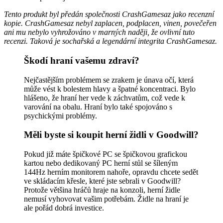
Tento produkt byl předán společnosti CrashGamesaz jako recenzní
kopie. CrashGamesaz nebyl zaplacen, podplacen, vinen, povečeřen
ani mu nebylo vyhrožováno v marných naději, že ovlivní tuto
recenzi. Taková je sochařská a legendární integrita CrashGamesaz.
Škodí hraní vašemu zdraví?
Nejčastějším problémem se zrakem je únava očí, která
může vést k bolestem hlavy a špatné koncentraci. Bylo
hlášeno, že hraní her vede k záchvatům, což vede k
varování na obalu. Hraní bylo také spojováno s
psychickými problémy.
Měli byste si koupit herní židli v Goodwill?
Pokud již máte špičkové PC se špičkovou grafickou
kartou nebo dedikovaný PC herní stůl se šíleným
144Hz herním monitorem nahoře, opravdu chcete sedět
ve skládacím křesle, které jste sebrali v Goodwill?
Protože většina hráčů hraje na konzoli, herní židle
nemusí vyhovovat vašim potřebám. Židle na hraní je
ale pořád dobrá investice.