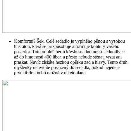
Komfortní? Šek. Celé sedadlo je vyplněno pěnou s vysokou
hustotou, která se přizpůsobuje a formuje kontury vašeho
posterior. Toto odolné herní křeslo snadno unese jednotlivce
až do hmotnosti 400 liber. a přesto nebude sténat, vrzat ani
praskat. Navíc získáte hezkou opěrku zad a hlavy. Tento druh
myšlenky neuvidíte posazený do sedadla, pokud nejedete
první třídou nebo možná v raketoplánu.