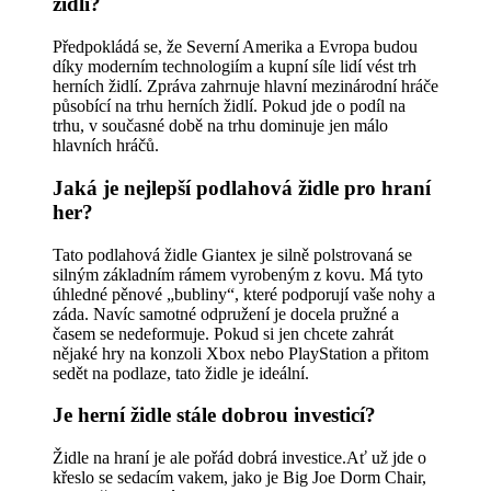
židlí?
Předpokládá se, že Severní Amerika a Evropa budou
díky moderním technologiím a kupní síle lidí vést trh
herních židlí. Zpráva zahrnuje hlavní mezinárodní hráče
působící na trhu herních židlí. Pokud jde o podíl na
trhu, v současné době na trhu dominuje jen málo
hlavních hráčů.
Jaká je nejlepší podlahová židle pro hraní
her?
Tato podlahová židle Giantex je silně polstrovaná se
silným základním rámem vyrobeným z kovu. Má tyto
úhledné pěnové „bubliny“, které podporují vaše nohy a
záda. Navíc samotné odpružení je docela pružné a
časem se nedeformuje. Pokud si jen chcete zahrát
nějaké hry na konzoli Xbox nebo PlayStation a přitom
sedět na podlaze, tato židle je ideální.
Je herní židle stále dobrou investicí?
Židle na hraní je ale pořád dobrá investice.Ať už jde o
křeslo se sedacím vakem, jako je Big Joe Dorm Chair,