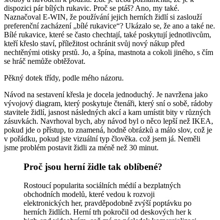
dispozici pár bílých rukavic. Proč se ptáš? Ano, my také.
Naznačoval E-WIN, že používání jejich herních židlí si zaslouží
preferenční zacházení „bílé rukavice“? Ukázalo se, že ano a také ne.
Bílé rukavice, které se často chechtají, také poskytují jednotlivcům,
kteří křeslo staví, příležitost ochránit svůj nový nákup před
nechtěnými otisky prstů. Jo, a špína, mastnota a cokoli jiného, ​​s čím
se hráč nemůže obtěžovat.
Pěkný dotek třídy, podle mého názoru.
Návod na sestavení křesla je docela jednoduchý. Je navržena jako
vývojový diagram, který poskytuje čtenáři, který sní o sobě, rádoby
stavitele židlí, jasnost následných akcí a kam umístit bity v různých
zásuvkách. Navrhoval bych, aby návod byl o něco lepší než IKEA,
pokud jde o přístup, to znamená, hodně obrázků a málo slov, což je
v pořádku, pokud jste vizuální typ člověka. což jsem já. Neměli
jsme problém postavit židli za méně než 30 minut.
Proč jsou herní židle tak oblíbené?
Rostoucí popularita sociálních médií a bezplatných
obchodních modelů, které vedou k rozvoji
elektronických her, pravděpodobně zvýší poptávku po
herních židlích. Herní trh pokročil od deskových her k