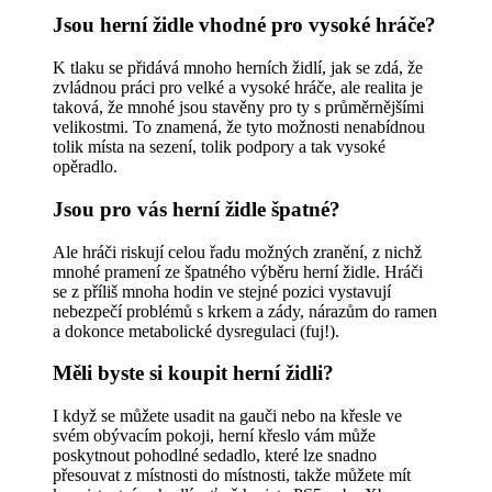
Jsou herní židle vhodné pro vysoké hráče?
K tlaku se přidává mnoho herních židlí, jak se zdá, že
zvládnou práci pro velké a vysoké hráče, ale realita je
taková, že mnohé jsou stavěny pro ty s průměrnějšími
velikostmi. To znamená, že tyto možnosti nenabídnou
tolik místa na sezení, tolik podpory a tak vysoké
opěradlo.
Jsou pro vás herní židle špatné?
Ale hráči riskují celou řadu možných zranění, z nichž
mnohé pramení ze špatného výběru herní židle. Hráči
se z příliš mnoha hodin ve stejné pozici vystavují
nebezpečí problémů s krkem a zády, nárazům do ramen
a dokonce metabolické dysregulaci (fuj!).
Měli byste si koupit herní židli?
I když se můžete usadit na gauči nebo na křesle ve
svém obývacím pokoji, herní křeslo vám může
poskytnout pohodlné sedadlo, které lze snadno
přesouvat z místnosti do místnosti, takže můžete mít