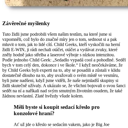
Závěrečné myšlenky
Tuto židli jsme podrobili všem našim testům, na které jsme si
vzpomněli, což bylo do značné míry jen o tom, sednout si a pak
mluvit o tom, jak to lidé cítí. Child Geeks, kteří vyskočili na herní
židli E-WIN, ji rádi nechali otáčet, otáčet a vydávat zvuky, které
zněly hodně jako střelba a laserové výboje s nízkou intenzitou.
Podle jednoho Child Geek: „Sedadlo vypadá cool a pohodlné. Seděl
bych v tom celý den, dokonce i ve škole.“ I když neočekáváme, že
by Child Geeks byli experti na to, aby se posadili a zůstali v klidu
dostatečně dlouho na to, aby uvažovali o svém místě ve vesmíru,
byli jsme nadšeni, když jsme viděli, že naše nejmladší skupiny si
židli skutečně užívaly. A ukázalo se, že všichni bojovali o svou šanci
sedět na ní a naříkali nad svým smutným životním osudem, že také
žádnou nevlastní. Zlaté hvězdy všude kolem.
Měli byste si koupit sedací křeslo pro
konzolové hraní?
Ať už jde o křeslo se sedacím vakem, jako je Big Joe