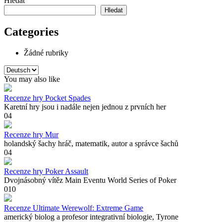
Hledat
Hledat
Categories
Žádné rubriky
Zvolte
jazyk
You may also like
Recenze hry Pocket Spades
Karetní hry jsou i nadále nejen jednou z prvních her
0
4
Recenze hry Mur
holandský šachy hráč, matematik, autor a správce šachů
0
4
Recenze hry Poker Assault
Dvojnásobný vítěz Main Eventu World Series of Poker
0
10
Recenze Ultimate Werewolf: Extreme Game
americký biolog a profesor integrativní biologie, Tyrone