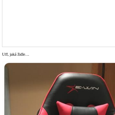
Uff, jaká židle…