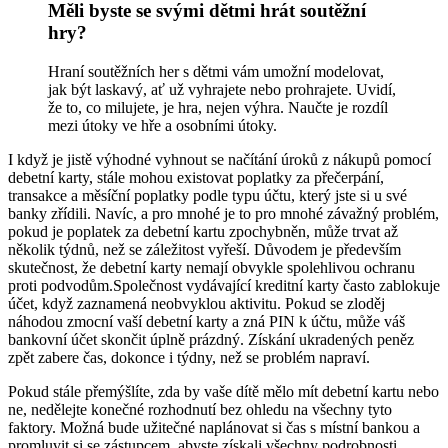
Měli byste se svými dětmi hrát soutěžní
hry?
Hraní soutěžních her s dětmi vám umožní modelovat,
jak být laskavý, ať už vyhrajete nebo prohrajete. Uvidí,
že to, co milujete, je hra, nejen výhra. Naučte je rozdíl
mezi útoky ve hře a osobními útoky.
I když je jistě výhodné vyhnout se načítání úroků z nákupů pomocí
debetní karty, stále mohou existovat poplatky za přečerpání,
transakce a měsíční poplatky podle typu účtu, který jste si u své
banky zřídili. Navíc, a pro mnohé je to pro mnohé závažný problém,
pokud je poplatek za debetní kartu zpochybněn, může trvat až
několik týdnů, než se záležitost vyřeší. Důvodem je především
skutečnost, že debetní karty nemají obvykle spolehlivou ochranu
proti podvodům.Společnost vydávající kreditní karty často zablokuje
účet, když zaznamená neobvyklou aktivitu. Pokud se zloděj
náhodou zmocní vaší debetní karty a zná PIN k účtu, může váš
bankovní účet skončit úplně prázdný. Získání ukradených peněz
zpět zabere čas, dokonce i týdny, než se problém napraví.
Pokud stále přemýšlíte, zda by vaše dítě mělo mít debetní kartu nebo
ne, nedělejte konečné rozhodnutí bez ohledu na všechny tyto
faktory. Možná bude užitečné naplánovat si čas s místní bankou a
promluvit si se zástupcem, abyste získali všechny podrobnosti.