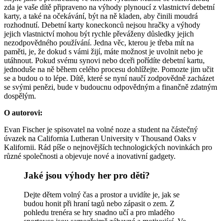
zda je vaše dítě připraveno na výhody plynoucí z vlastnictví debetní
karty, a také na očekávání, být na ně kladen, aby činili moudrá
rozhodnutí. Debetní karty koneckonců nejsou hračky a výhody
jejich vlastnictví mohou být rychle převáženy důsledky jejich
nezodpovědného používání. Jedna věc, kterou je třeba mít na
paměti, je, že dokud s vámi žijí, máte možnost je uvolnit nebo je
utáhnout. Pokud svému synovi nebo dceři pořídíte debetní kartu,
jednoduše na ně během celého procesu dohlížejte. Pomozte jim učit
se a budou o to lépe. Dítě, které se nyní naučí zodpovědně zacházet
se svými penězi, bude v budoucnu odpovědným a finančně zdatným
dospělým.
O autorovi:
Evan Fischer je spisovatel na volné noze a student na částečný
úvazek na California Lutheran University v Thousand Oaks v
Kalifornii. Rád píše o nejnovějších technologických novinkách pro
různé společnosti a objevuje nové a inovativní gadgety.
Jaké jsou výhody her pro děti?
Dejte dětem volný čas a prostor a uvidíte je, jak se
budou honit při hraní tagů nebo zápasit o zem. Z
pohledu trenéra se hry snadno učí a pro mladého