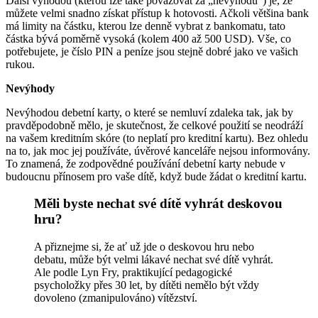
Další výhodou (kterou lze také považovat za „nevýhodu“) je, že
můžete velmi snadno získat přístup k hotovosti. Ačkoli většina bank
má limity na částku, kterou lze denně vybrat z bankomatu, tato
částka bývá poměrně vysoká (kolem 400 až 500 USD). Vše, co
potřebujete, je číslo PIN a peníze jsou stejně dobré jako ve vašich
rukou.
Nevýhody
Nevýhodou debetní karty, o které se nemluví zdaleka tak, jak by
pravděpodobně mělo, je skutečnost, že celkové použití se neodráží
na vašem kreditním skóre (to neplatí pro kreditní kartu). Bez ohledu
na to, jak moc jej používáte, úvěrové kanceláře nejsou informovány.
To znamená, že zodpovědné používání debetní karty nebude v
budoucnu přínosem pro vaše dítě, když bude žádat o kreditní kartu.
Měli byste nechat své dítě vyhrát deskovou
hru?
A přiznejme si, že ať už jde o deskovou hru nebo
debatu, může být velmi lákavé nechat své dítě vyhrát.
Ale podle Lyn Fry, praktikující pedagogické
psycholožky přes 30 let, by dítěti nemělo být vždy
dovoleno (zmanipulováno) vítězství.