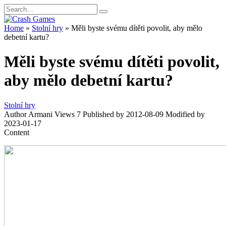
Skip
Search
to
for:
content
Home
»
Stolní hry
»
Měli byste svému dítěti povolit, aby mělo
debetní kartu?
Měli byste svému dítěti povolit,
aby mělo debetní kartu?
Stolní hry
Author
Armani
Views
7
Published by
2012-08-09
Modified by
2023-01-17
Content