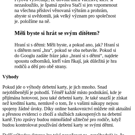
nezasloužilo, je špatná zpráva Stačí si jen vzpomenout
na všechna přísloví věnovaná výhrám a prohrám,
abyste si uvědomili, jak velký význam pro společnost
je. položíme na ně.
Měli byste si hrát se svým dítětem?
Hraní si s dětmi: Měli byste, a pokud ano, jak? Hraní si
s dítětem není „hra“, pokud se oba nebavíte. Pokud si
do Googlu zadáte fráze jako „hraní si s dětmi“, najdete
spoustu odborníků, kteří vám říkají, jak důležitá je hra
rodičů a dětí pro obě strany.
Výhody
Pokud jde o výhody debetní karty, je jich mnoho. Snad
nejoblíbenější je pohodlí. Téměř každé místo podnikání, kde je
přijímána hotovost, jsou také debetní karty. Je také snazší je získat
než kreditní kartu, nemluvě o tom, že s vašimi nákupy nejsou
spojeny žádné úroky. Díky online bankovnictví můžete mít aktuální
a přesnou evidenci o zboží a službách zakoupených na debetní
kartě.Tyto zprávy budou mimořádně užitečné pro rodiče, když
budou kontrolovat používání debetní karty se svými dětmi.