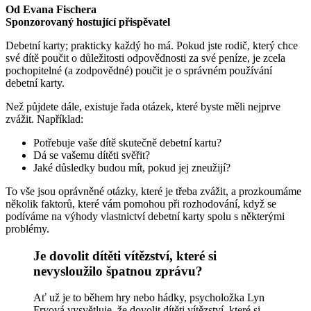
Od Evana Fischera
Sponzorovaný hostující přispěvatel
Debetní karty; prakticky každý ho má. Pokud jste rodič, který chce
své dítě poučit o důležitosti odpovědnosti za své peníze, je zcela
pochopitelné (a zodpovědné) poučit je o správném používání
debetní karty.
Než půjdete dále, existuje řada otázek, které byste měli nejprve
zvážit. Například:
Potřebuje vaše dítě skutečně debetní kartu?
Dá se vašemu dítěti svěřit?
Jaké důsledky budou mít, pokud jej zneužijí?
To vše jsou oprávněné otázky, které je třeba zvážit, a prozkoumáme
několik faktorů, které vám pomohou při rozhodování, když se
podíváme na výhody vlastnictví debetní karty spolu s některými
problémy.
Je dovolit dítěti vítězství, které si
nevysloužilo špatnou zprávu?
Ať už je to během hry nebo hádky, psycholožka Lyn
Fryová vysvětluje, že dovolit dítěti vítězství, které si