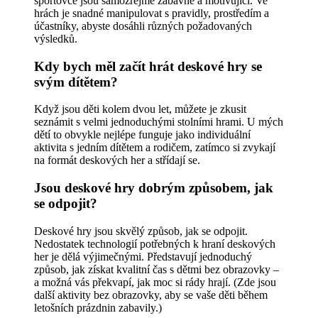
sportovce jsou samozřejmě zábavné a motivující. Ve
hrách je snadné manipulovat s pravidly, prostředím a
účastníky, abyste dosáhli různých požadovaných
výsledků.
Kdy bych měl začít hrát deskové hry se
svým dítětem?
Když jsou děti kolem dvou let, můžete je zkusit
seznámit s velmi jednoduchými stolními hrami. U mých
dětí to obvykle nejlépe funguje jako individuální
aktivita s jedním dítětem a rodičem, zatímco si zvykají
na formát deskových her a střídají se.
Jsou deskové hry dobrým způsobem, jak
se odpojit?
Deskové hry jsou skvělý způsob, jak se odpojit.
Nedostatek technologií potřebných k hraní deskových
her je dělá výjimečnými. Představují jednoduchý
způsob, jak získat kvalitní čas s dětmi bez obrazovky –
a možná vás překvapí, jak moc si rády hrají. (Zde jsou
další aktivity bez obrazovky, aby se vaše děti během
letošních prázdnin zabavily.)