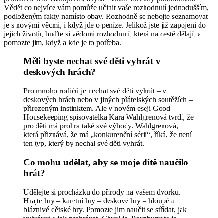
Vědět co nejvíce vám pomůže učinit vaše rozhodnutí jednodušším,
podloženým fakty namísto obav. Rozhodně se nebojte seznamovat
je s novými věcmi, i když jde o peníze. Jelikož jste již zapojeni do
jejich životů, buďte si vědomi rozhodnutí, která na cestě dělají, a
pomozte jim, když a kde je to potřeba.
Měli byste nechat své děti vyhrát v
deskových hrách?
Pro mnoho rodičů je nechat své děti vyhrát – v
deskových hrách nebo v jiných přátelských soutěžích –
přirozeným instinktem. Ale v novém eseji Good
Housekeeping spisovatelka Kara Wahlgrenová tvrdí, že
pro děti má prohra také své výhody. Wahlgrenová,
která přiznává, že má „konkurenční sérii“, říká, že není
ten typ, který by nechal své děti vyhrát.
Co mohu udělat, aby se moje dítě naučilo
hrát?
Udělejte si procházku do přírody na vašem dvorku.
Hrajte hry – karetní hry – deskové hry – hloupé a
bláznivé dětské hry. Pomozte jim naučit se střídat, jak