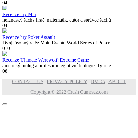
0
4
Recenze hry Mur
holandský šachy hráč, matematik, autor a správce šachů
0
4
Recenze hry Poker Assault
Dvojnásobný vítěz Main Eventu World Series of Poker
0
10
Recenze Ultimate Werewolf: Extreme Game
americký biolog a profesor integrativní biologie, Tyrone
0
8
CONTACT US
|
PRIVACY POLICY
|
DMCA
|
ABOUT
Copyright © 2022 Crash Gamesaz.com