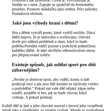
vyhrávat a jak prohrávat. Chval je. Povzbuzujte je.
Smějte se s nimi. Zapojte se společně do řemeslného
projektu. Postavte skládačku jako rodina. Péct sušenky.
Namalovat obrázek.
Jaké jsou výhody hraní s dětmi?
Hra s dětmi vytváří pouto, které vydrží navždy. Dává
dítěti najevo, že je milováno a oceňováno. Otevírá
dveře pro sdílení problémů a obav, když to bude
potřeba.Pomáhá rodiči poznat a podchytit jedinečnost
každého dítěte. Je také skvělým odbourávačem stresu
pro přepracované rodiče.
Existuje způsob, jak udělat sport pro děti
zábavnějším?
„Nechte je sledovat sport, aby viděli, komu si lidé
podávají ruce a jak jsou lidé trestáni za záchvaty vzteku
a podvádění.“ Pokud má vaše dítě nějaký zápas nebo
soutěž, projděte si hru, jak se bude chovat, když
vyhraje. A pokud prohrají.
Každé dítě je jiné a jeho chování souvisí s úrovní jeho vyspělosti
stejně jako s prostředím, ve kterém vyrůstá. Musíte se rozhodnout,