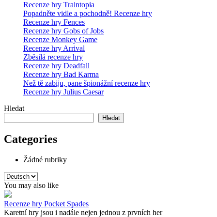
Recenze hry Traintopia
Popadněte vidle a pochodně! Recenze hry
Recenze hry Fences
Recenze hry Gobs of Jobs
Recenze Monkey Game
Recenze hry Arrival
Zběsilá recenze hry
Recenze hry Deadfall
Recenze hry Bad Karma
Než tě zabiju, pane špionážní recenze hry
Recenze hry Julius Caesar
Hledat
Hledat
Categories
Žádné rubriky
Zvolte
jazyk
You may also like
Recenze hry Pocket Spades
Karetní hry jsou i nadále nejen jednou z prvních her