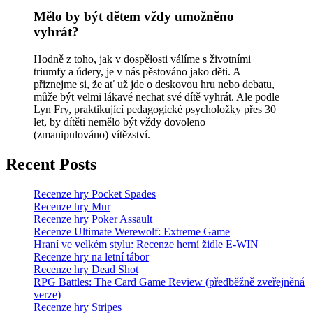
Mělo by být dětem vždy umožněno
vyhrát?
Hodně z toho, jak v dospělosti válíme s životními
triumfy a údery, je v nás pěstováno jako děti. A
přiznejme si, že ať už jde o deskovou hru nebo debatu,
může být velmi lákavé nechat své dítě vyhrát. Ale podle
Lyn Fry, praktikující pedagogické psycholožky přes 30
let, by dítěti nemělo být vždy dovoleno
(zmanipulováno) vítězství.
Recent Posts
Recenze hry Pocket Spades
Recenze hry Mur
Recenze hry Poker Assault
Recenze Ultimate Werewolf: Extreme Game
Hraní ve velkém stylu: Recenze herní židle E-WIN
Recenze hry na letní tábor
Recenze hry Dead Shot
RPG Battles: The Card Game Review (předběžně zveřejněná
verze)
Recenze hry Stripes