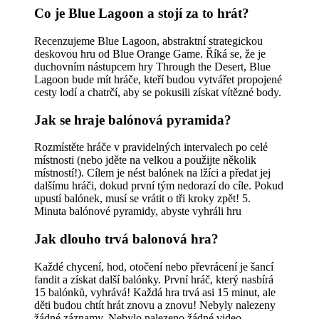
Co je Blue Lagoon a stojí za to hrát?
Recenzujeme Blue Lagoon, abstraktní strategickou
deskovou hru od Blue Orange Game. Říká se, že je
duchovním nástupcem hry Through the Desert, Blue
Lagoon bude mít hráče, kteří budou vytvářet propojené
cesty lodí a chatrčí, aby se pokusili získat vítězné body.
Jak se hraje balónová pyramida?
Rozmístěte hráče v pravidelných intervalech po celé
místnosti (nebo jděte na velkou a použijte několik
místností!). Cílem je nést balónek na lžíci a předat jej
dalšímu hráči, dokud první tým nedorazí do cíle. Pokud
upustí balónek, musí se vrátit o tři kroky zpět! 5.
Minuta balónové pyramidy, abyste vyhráli hru
Jak dlouho trvá balonová hra?
Každé chycení, hod, otočení nebo převrácení je šancí
fandit a získat další balónky. První hráč, který nasbírá
15 balónků, vyhrává! Každá hra trvá asi 15 minut, ale
děti budou chtít hrát znovu a znovu! Nebyly nalezeny
žádné záznamy. Nebylo nalezeno žádné video.