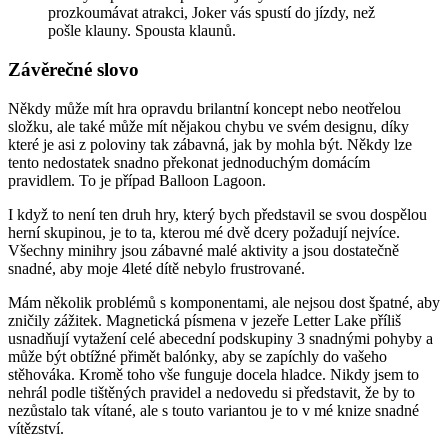
prozkoumávat atrakci, Joker vás spustí do jízdy, než
pošle klauny. Spousta klaunů.
Závěrečné slovo
Někdy může mít hra opravdu brilantní koncept nebo neotřelou
složku, ale také může mít nějakou chybu ve svém designu, díky
které je asi z poloviny tak zábavná, jak by mohla být. Někdy lze
tento nedostatek snadno překonat jednoduchým domácím
pravidlem. To je případ Balloon Lagoon.
I když to není ten druh hry, který bych představil se svou dospělou
herní skupinou, je to ta, kterou mé dvě dcery požadují nejvíce.
Všechny minihry jsou zábavné malé aktivity a jsou dostatečně
snadné, aby moje 4leté dítě nebylo frustrované.
Mám několik problémů s komponentami, ale nejsou dost špatné, aby
zničily zážitek. Magnetická písmena v jezeře Letter Lake příliš
usnadňují vytažení celé abecední podskupiny 3 snadnými pohyby a
může být obtížné přimět balónky, aby se zapíchly do vašeho
stěhováka. Kromě toho vše funguje docela hladce. Nikdy jsem to
nehrál podle tištěných pravidel a nedovedu si představit, že by to
nezůstalo tak vítané, ale s touto variantou je to v mé knize snadné
vítězství.