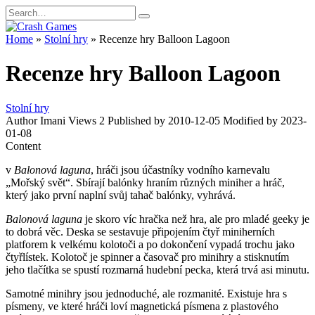
Skip
Search
to
for:
content
Home
»
Stolní hry
»
Recenze hry Balloon Lagoon
Recenze hry Balloon Lagoon
Stolní hry
Author
Imani
Views
2
Published by
2010-12-05
Modified by
2023-
01-08
Content
v
Balonová laguna
, hráči jsou účastníky vodního karnevalu
„Mořský svět“. Sbírají balónky hraním různých miniher a hráč,
který jako první naplní svůj tahač balónky, vyhrává.
Balonová laguna
je skoro víc hračka než hra, ale pro mladé geeky je
to dobrá věc. Deska se sestavuje připojením čtyř miniherních
platforem k velkému kolotoči a po dokončení vypadá trochu jako
čtyřlístek. Kolotoč je spinner a časovač pro minihry a stisknutím
jeho tlačítka se spustí rozmarná hudební pecka, která trvá asi minutu.
Samotné minihry jsou jednoduché, ale rozmanité. Existuje hra s
písmeny, ve které hráči loví magnetická písmena z plastového