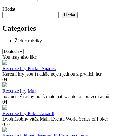
Hledat
Hledat
Categories
Žádné rubriky
Zvolte
jazyk
You may also like
Recenze hry Pocket Spades
Karetní hry jsou i nadále nejen jednou z prvních her
0
4
Recenze hry Mur
holandský šachy hráč, matematik, autor a správce šachů
0
4
Recenze hry Poker Assault
Dvojnásobný vítěz Main Eventu World Series of Poker
0
10
Recenze Ultimate Werewolf: Extreme Game