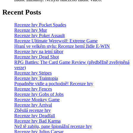
Recent Posts
Recenze hry Pocket Spades
Recenze hry Mur
Recenze hry Poker Assault
Recenze Ultimate Werewolf: Extreme Game
Hraní ve velkém stylu: Recenze herní židle E-WIN
Recenze hry na letní tábor
Recenze hry Dead Shot
RPG Battles: The Card Game Review (předběžně zveřejněná
verze)
Recenze hry Stripes
Recenze hry Traintopia
Popadněte vidle a pochodně! Recenze hry
Recenze hry Fences
Recenze hry Gobs of Jobs
Recenze Monkey Game
Recenze hry Arrival
Zběsilá recenze hry
Recenze hry Deadfall
Recenze hry Bad Karma
Než tě zabiju, pane špionážní recenze hry
Recenze hry Julius Caesar