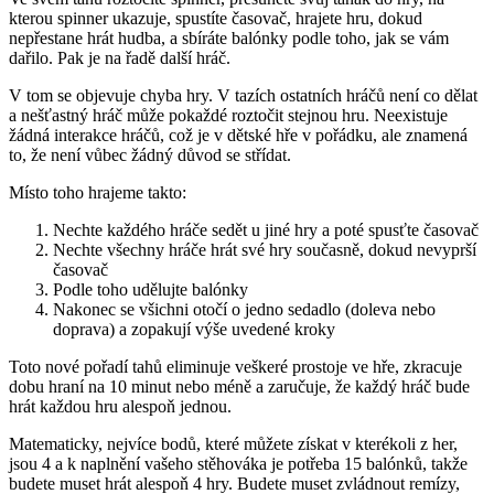
kterou spinner ukazuje, spustíte časovač, hrajete hru, dokud
nepřestane hrát hudba, a sbíráte balónky podle toho, jak se vám
dařilo. Pak je na řadě další hráč.
V tom se objevuje chyba hry. V tazích ostatních hráčů není co dělat
a nešťastný hráč může pokaždé roztočit stejnou hru. Neexistuje
žádná interakce hráčů, což je v dětské hře v pořádku, ale znamená
to, že není vůbec žádný důvod se střídat.
Místo toho hrajeme takto:
Nechte každého hráče sedět u jiné hry a poté spusťte časovač
Nechte všechny hráče hrát své hry současně, dokud nevyprší
časovač
Podle toho udělujte balónky
Nakonec se všichni otočí o jedno sedadlo (doleva nebo
doprava) a zopakují výše uvedené kroky
Toto nové pořadí tahů eliminuje veškeré prostoje ve hře, zkracuje
dobu hraní na 10 minut nebo méně a zaručuje, že každý hráč bude
hrát každou hru alespoň jednou.
Matematicky, nejvíce bodů, které můžete získat v kterékoli z her,
jsou 4 a k naplnění vašeho stěhováka je potřeba 15 balónků, takže
budete muset hrát alespoň 4 hry. Budete muset zvládnout remízy,