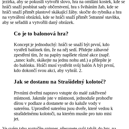
jezírka, aby se pokusili vytvořit slovo, hra na omílání kostek, kde se
hráči snaží posbírat sady občerstvení, hra s šviháním žab, kde se
hráči snaží přimět plastové skákající žáby. skočte do rybníka a hra
na vytváření obrázků, kde se hráči snaží přimět 5stranné stavítka,
aby se seřadili a vytvořili daný obrázek.
Co je to balonová hra?
Koncept je jednoduchý: hráči se snaží být první, kdo
vystřelí balónek tím, že na něj sedí. Přidejte zábavné
zpestření tím, že na papíry napíšete různé akce (např.
„tanec kuře, skákejte na jednu nohu atd.) a přilepíte je
do balónku. Hráči musí vystřelit svůj balón A být první,
kdo dokončí svou akci, aby vyhrál. 2.
Jak se dostanu na Strašidelný kolotoč?
Prvními dveřmi napravo vstupte do malé zakřivené
místnosti. Jakmile jste v místnosti, jednoduše prohoďte
dírou v podlaze a dostanete se do kaluže vody v
suterénu. Uprostřed suterénu jsou dveře, které vedou k
strašidelnému kolotoči, na kterém musíte pro tuto misi
jet.
Ve svém tahu roztočíte spinner, přesunete svůj tahák do hry, na