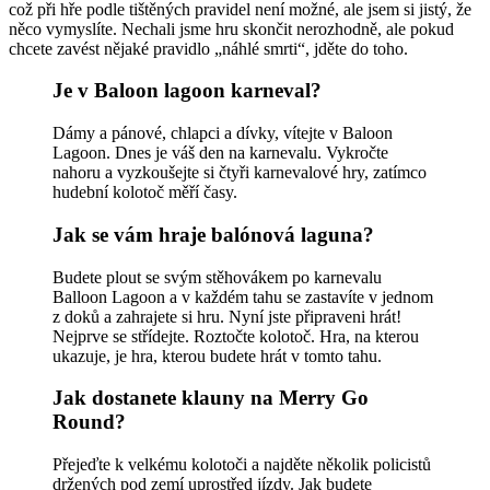
což při hře podle tištěných pravidel není možné, ale jsem si jistý, že
něco vymyslíte. Nechali jsme hru skončit nerozhodně, ale pokud
chcete zavést nějaké pravidlo „náhlé smrti“, jděte do toho.
Je v Baloon lagoon karneval?
Dámy a pánové, chlapci a dívky, vítejte v Baloon
Lagoon. Dnes je váš den na karnevalu. Vykročte
nahoru a vyzkoušejte si čtyři karnevalové hry, zatímco
hudební kolotoč měří časy.
Jak se vám hraje balónová laguna?
Budete plout se svým stěhovákem po karnevalu
Balloon Lagoon a v každém tahu se zastavíte v jednom
z doků a zahrajete si hru. Nyní jste připraveni hrát!
Nejprve se střídejte. Roztočte kolotoč. Hra, na kterou
ukazuje, je hra, kterou budete hrát v tomto tahu.
Jak dostanete klauny na Merry Go
Round?
Přejeďte k velkému kolotoči a najděte několik policistů
držených pod zemí uprostřed jízdy. Jak budete