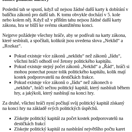
Poslední tah se spustí, když už nejsou žádné další karty k dobírání v
balíčku zákonů pro další tah. K tomu obvykle dochází v 5. kole
nebo kolem něj. Když už v příštím tahu nejsou žádné další karty
zákona, hra se blíží ke svému okamžitému konci.
Nejprve požádejte všechny hráče, aby se podívali na karty zákona,
které sesbírali, a spočítali, kolikrát jsou uvedena slova „Neklid“ a
„Rozkaz“.
Pokud existuje více zákonů „neklidu“ než zákonů „řádu“,
všichni hráči odhodí své žetony politického kapitálu.
Pokud existuje stejný počet zákonů „Neklid“ a „Řád“, hráči si
mohou ponechat pouze tolik politického kapitálu, kolik mají
kostek podporovatelů na destičkách frakce.
Pokud existuje více zákonů o „řádu“ než zákonech o
„neklidu“, hráči sečtou politický kapitál, který nasbírali během
hry, a jakýkoli, který nasbírají na konci hry.
Za druhé, všichni hráči nyní počítají svůj politický kapitál získaný
na konci hry na základě svých politických úspěchů.
Získejte politický kapitál za počet kostek podporovatelů na
destičkách frakcí
Získejte politický kapitál za nasbírání největšího počtu karet