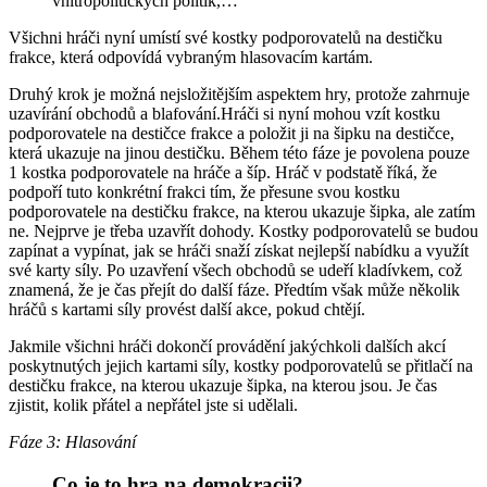
vnitropolitických politik,…
Všichni hráči nyní umístí své kostky podporovatelů na destičku
frakce, která odpovídá vybraným hlasovacím kartám.
Druhý krok je možná nejsložitějším aspektem hry, protože zahrnuje
uzavírání obchodů a blafování.Hráči si nyní mohou vzít kostku
podporovatele na destičce frakce a položit ji na šipku na destičce,
která ukazuje na jinou destičku. Během této fáze je povolena pouze
1 kostka podporovatele na hráče a šíp. Hráč v podstatě říká, že
podpoří tuto konkrétní frakci tím, že přesune svou kostku
podporovatele na destičku frakce, na kterou ukazuje šipka, ale zatím
ne. Nejprve je třeba uzavřít dohody. Kostky podporovatelů se budou
zapínat a vypínat, jak se hráči snaží získat nejlepší nabídku a využít
své karty síly. Po uzavření všech obchodů se udeří kladívkem, což
znamená, že je čas přejít do další fáze. Předtím však může několik
hráčů s kartami síly provést další akce, pokud chtějí.
Jakmile všichni hráči dokončí provádění jakýchkoli dalších akcí
poskytnutých jejich kartami síly, kostky podporovatelů se přitlačí na
destičku frakce, na kterou ukazuje šipka, na kterou jsou. Je čas
zjistit, kolik přátel a nepřátel jste si udělali.
Fáze 3: Hlasování
Co je to hra na demokracii?