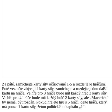
Za páté, zamíchejte karty síly očíslované 1-5 a rozdejte je hráčům.
Poté vezměte zbývající karty síly, zamíchejte a rozdejte jednu další
kartu na hráče. Ve hře pro 3 hráče bude mít každý hráč 3 karty síly.
Ve hře pro 4 hráče bude mít každý hráč 2 karty síly, ale „Maverick“
by neměl být rozdán. Pokud hrajete hru s 5 hráči, dejte hráči, který
má pouze 1 kartu síly, žeton politického kapitálu „1“.