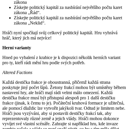
zákona
Získejte politický kapitál za nasbírání největšího počtu karet
zákona „Řád“.
Získejte politický kapitál za nasbírání největšího počtu karet
zákona „Neklid“.
Hráči nyní spočítají svůj celkový politický kapitál. Hru vyhrává
hráč, který jich má nejvíce!
Herní varianty
Hned po vybalení z krabice je k dispozici několik herních variant
pro ty, kteří rádi mění hru podle svých potřeb.
Altered Factions
Každá destička frakce je oboustranná, přičemž každá strana
poskytuje jiný počet šípů. Žetony frakcí mohou být umístěny během
nastavení hry, ale hráči mají rádi velmi málo omezení. Každá
destička frakce musí být přístupná alespoň pro 1 další destičku
frakce (jinak, k čemu to je). Počáteční kruhová formace je užitečná,
ale pomocí dlaždic lze vytvořit jakýkoli tvar. Odtud je limitem nebe.
Hráči jsou vyzýváni, aby si postavili destičky frakcí tak, aby
reprezentovaly různé země a jejich vlády. Hráči mohou dokonce
vyvíjet své vlastní scénáře. Zahrajte si například hru, kde invaze
zombie začala a vláda se nyní snaží zjistit, co by s tím měla dělat.