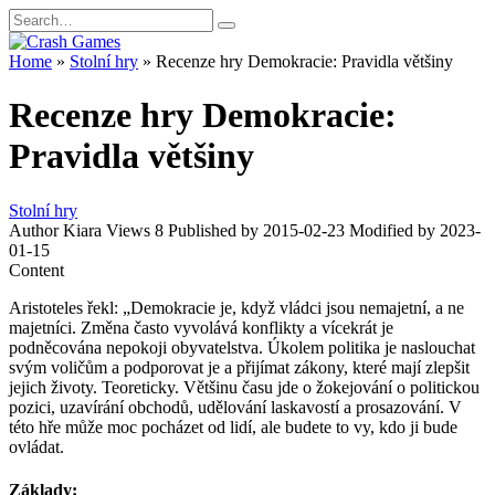
Skip
Search
to
for:
content
Home
»
Stolní hry
»
Recenze hry Demokracie: Pravidla většiny
Recenze hry Demokracie:
Pravidla většiny
Stolní hry
Author
Kiara
Views
8
Published by
2015-02-23
Modified by
2023-
01-15
Content
Aristoteles řekl: „Demokracie je, když vládci jsou nemajetní, a ne
majetníci. Změna často vyvolává konflikty a vícekrát je
podněcována nepokoji obyvatelstva. Úkolem politika je naslouchat
svým voličům a podporovat je a přijímat zákony, které mají zlepšit
jejich životy. Teoreticky. Většinu času jde o žokejování o politickou
pozici, uzavírání obchodů, udělování laskavostí a prosazování. V
této hře může moc pocházet od lidí, ale budete to vy, kdo ji bude
ovládat.
Základy: