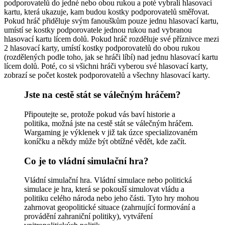
podporovatelů do jedné nebo obou rukou a poté vybrali hlasovací
kartu, která ukazuje, kam budou kostky podporovatelů směřovat.
Pokud hráč přiděluje svým fanouškům pouze jednu hlasovací kartu,
umístí se kostky podporovatele jednou rukou nad vybranou
hlasovací kartu lícem dolů. Pokud hráč rozděluje své příznivce mezi
2 hlasovací karty, umístí kostky podporovatelů do obou rukou
(rozdělených podle toho, jak se hráči líbí) nad jednu hlasovací kartu
lícem dolů. Poté, co si všichni hráči vyberou své hlasovací karty,
zobrazí se počet kostek podporovatelů a všechny hlasovací karty.
Jste na cestě stát se válečným hráčem?
Připoutejte se, protože pokud vás baví historie a
politika, možná jste na cestě stát se válečným hráčem.
Wargaming je výklenek v již tak úzce specializovaném
koníčku a někdy může být obtížné vědět, kde začít.
Co je to vládní simulační hra?
Vládní simulační hra. Vládní simulace nebo politická
simulace je hra, která se pokouší simulovat vládu a
politiku celého národa nebo jeho části. Tyto hry mohou
zahrnovat geopolitické situace (zahrnující formování a
provádění zahraniční politiky), vytváření