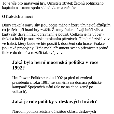
To je vše pro nastavení hry. Umístěte zbytek žetonů politického
kapitálu na stranu spolu s kladívkem a začněte.
O frakcích a moci
Dílky frakcí a karty síly jsou podle mého názoru tím nejdůležitějším,
co je třeba při hraní hry zvážit. Žetony frakcí dávají hráči vliv a
karty síly dávají hráči oprávnění je použít. Celkem je na výběr 7
frakcí a hráči je musí získat získáním příznivců. Tím hráč získá vliv
ve frakci, který bude ve hře použit k dosažení cílů hráče. Frakce
jsou také propojeny. Hráč mohl přesunout svého příznivce z jedné
frakce do druhé a rozšířit tak svůj vliv.
Jaká byla herní mocenská politika v roce
1992?
Hra Power Politics z roku 1992 (a před ní zvolení
prezidenta z roku 1981) se zaměřila na domácí politické
kampaně Spojených států (ale ne na chod země po
volbách).
Jaká je role politiky v deskových hrách?
Národní politika zůstala důležitou oblastí deskových