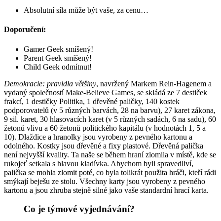
Absolutní síla může být vaše, za cenu…
Doporučení:
Gamer Geek smíšený!
Parent Geek smíšený!
Child Geek odmítnut!
Demokracie: pravidla většiny
, navržený Markem Rein-Hagenem a
vydaný společností Make-Believe Games, se skládá ze 7 destiček
frakcí, 1 destičky Politika, 1 dřevěné paličky, 140 kostek
podporovatelů (v 5 různých barvách, 28 na barvu), 27 karet zákona,
9 sil. karet, 30 hlasovacích karet (v 5 různých sadách, 6 na sadu), 60
žetonů vlivu a 60 žetonů politického kapitálu (v hodnotách 1, 5 a
10). Dlaždice a hranolky jsou vyrobeny z pevného kartonu a
odolného. Kostky jsou dřevěné a fixy plastové. Dřevěná palička
není nejvyšší kvality. Ta naše se během hraní zlomila v místě, kde se
rukojeť setkala s hlavou kladívka. Abychom byli spravedliví,
palička se mohla zlomit poté, co byla tolikrát použita hráči, kteří rádi
smýkají beješu ze stolu. Všechny karty jsou vyrobeny z pevného
kartonu a jsou zhruba stejně silné jako vaše standardní hrací karta.
Co je týmové vyjednávání?