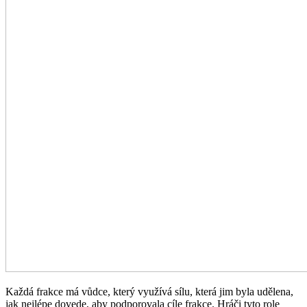
Každá frakce má vůdce, který využívá sílu, která jim byla udělena,
jak nejlépe dovede, aby podporovala cíle frakce. Hráči tyto role