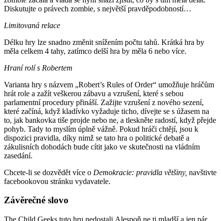
Diskutujte o právech zombie, s největší pravděpodobností…
Limitovaná relace
Délku hry lze snadno změnit snížením počtu tahů. Krátká hra by
měla celkem 4 tahy, zatímco delší hra by měla 6 nebo více.
Hraní rolí s Robertem
Varianta hry s názvem „Robert’s Rules of Order“ umožňuje hráčům
hrát role a zažít veškerou zábavu a vzrušení, které s sebou
parlamentní procedury přináší. Zažijte vzrušení z nového sezení,
které začíná, když kladívko vyžaduje ticho, dívejte se s úžasem na
to, jak bankovka tiše projde nebo ne, a tleskněte radostí, když přejde
pohyb. Tady to myslím úplně vážně. Pokud hráči chtějí, jsou k
dispozici pravidla, díky nimž se tato hra o politické debatě a
zákulisních dohodách bude cítit jako ve skutečnosti na vládním
zasedání.
Chcete-li se dozvědět více o
Demokracie: pravidla většiny
,
navštivte
facebookovou stránku vydavatele.
Závěrečné slovo
The Child Geeks tuto hru nedostali.Alespoň ne ti mladší a jen pár