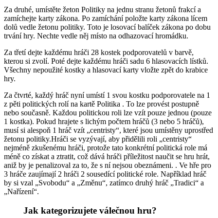
Za druhé, umístěte žeton Politiky na jednu stranu žetonů frakcí a
zamíchejte karty zákona. Po zamíchání položte karty zákona lícem
dolů vedle žetonu politiky. Toto je losovací balíček zákona po dobu
trvání hry. Nechte vedle něj místo na odhazovací hromádku.
Za třetí dejte každému hráči 28 kostek podporovatelů v barvě,
kterou si zvolí. Poté dejte každému hráči sadu 6 hlasovacích lístků.
Všechny nepoužité kostky a hlasovací karty vložte zpět do krabice
hry.
Za čtvrté, každý hráč nyní umístí 1 svou kostku podporovatele na 1
z pěti politických rolí na kartě Politika . To lze provést postupně
nebo současně. Každou politickou roli lze vzít pouze jednou (pouze
1 kostka). Pokud hrajete s lichým počtem hráčů (3 nebo 5 hráčů),
musí si alespoň 1 hráč vzít „centristy“, které jsou umístěny uprostřed
žetonu politiky.Hráči se vyzývají, aby přidělili roli „centristy“
nejméně zkušenému hráči, protože tato konkrétní politická role má
méně co získat a ztratit, což dává hráči příležitost naučit se hru hrát,
aniž by je penalizoval za to, že s ní nejsou obeznámeni. . Ve hře pro
3 hráče zaujímají 2 hráči 2 sousedící politické role. Například hráč
by si vzal „Svobodu“ a „Změnu“, zatímco druhý hráč „Tradici“ a
„Nařízení“.
Jak kategorizujete válečnou hru?