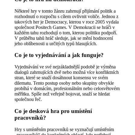
Některé hry v tomto žánru zahrnují přijímání politik a
rozhodnutí o rozpočtu s cílem ovlivnit voliče. Jednou z
takových her je Democracy, kterou v roce 2005 vydala
společnost Positech Games. V Demokracii se hráči v
každém tahu rozhodují o tom, kterou politiku podpoří.
V průběhu tahů hráč sleduje, jak se mění hodnocení
jeho oblíbenosti u určitých typů hlasujících.
Co je to vyjednávání a jak funguje?
Vyjednávání ve své nejzákladnější podobě je výměna
dialogů zahrnujících dvě nebo možná více konfliktních
stran, které se snaží dosáhnout konsensu ve svém
dilematu. Tento postup osoby nebo skupiny obvykle
probíhá v domácím, profesionálním nebo celosvětovém
měřítku. Spíše než veřejně bojovat, snaží se hledat
společnou řeč.
Co je desková hra pro umístění
pracovníků?
Hry s umístěním pracovníků se vyznačují umístěním
„pracovníků“ do konkrétních oblastí, kde potřebují