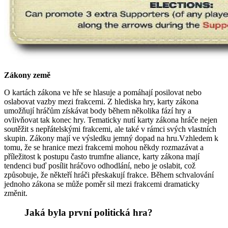
Zákony země
O kartách zákona ve hře se hlasuje a pomáhají posilovat nebo
oslabovat vazby mezi frakcemi. Z hlediska hry, karty zákona
umožňují hráčům získávat body během několika fází hry a
ovlivňovat tak konec hry. Tematicky nutí karty zákona hráče nejen
soutěžit s nepřátelskými frakcemi, ale také v rámci svých vlastních
skupin. Zákony mají ve výsledku jemný dopad na hru.Vzhledem k
tomu, že se hranice mezi frakcemi mohou někdy rozmazávat a
příležitost k postupu často trumfne aliance, karty zákona mají
tendenci buď posílit hráčovo odhodlání, nebo je oslabit, což
způsobuje, že někteří hráči přeskakují frakce. Během schvalování
jednoho zákona se může poměr sil mezi frakcemi dramaticky
změnit.
Jaká byla první politická hra?