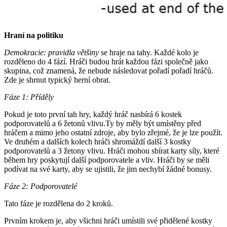
Hraní na politiku
Demokracie: pravidla většiny
se hraje na tahy. Každé kolo je
rozděleno do 4 fází. Hráči budou hrát každou fázi společně jako
skupina, což znamená, že nebude následovat pořadí pořadí hráčů.
Zde je shrnut typický herní obrat.
Fáze 1: Příděly
Pokud je toto první tah hry, každý hráč nasbírá 6 kostek
podporovatelů a 6 žetonů vlivu.Ty by měly být umístěny před
hráčem a mimo jeho ostatní zdroje, aby bylo zřejmé, že je lze použít.
Ve druhém a dalších kolech hráči shromáždí další 3 kostky
podporovatelů a 3 žetony vlivu. Hráči mohou sbírat karty síly, které
během hry poskytují další podporovatele a vliv. Hráči by se měli
podívat na své karty, aby se ujistili, že jim nechybí žádné bonusy.
Fáze 2: Podporovatelé
Tato fáze je rozdělena do 2 kroků.
Prvním krokem je, aby všichni hráči umístili své přidělené kostky