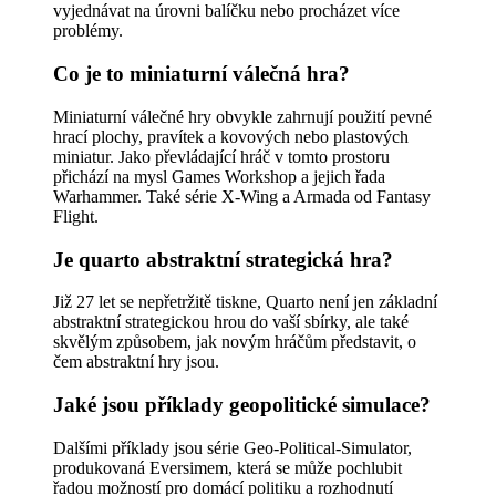
vyjednávat na úrovni balíčku nebo procházet více
problémy.
Co je to miniaturní válečná hra?
Miniaturní válečné hry obvykle zahrnují použití pevné
hrací plochy, pravítek a kovových nebo plastových
miniatur. Jako převládající hráč v tomto prostoru
přichází na mysl Games Workshop a jejich řada
Warhammer. Také série X-Wing a Armada od Fantasy
Flight.
Je quarto abstraktní strategická hra?
Již 27 let se nepřetržitě tiskne, Quarto není jen základní
abstraktní strategickou hrou do vaší sbírky, ale také
skvělým způsobem, jak novým hráčům představit, o
čem abstraktní hry jsou.
Jaké jsou příklady geopolitické simulace?
Dalšími příklady jsou série Geo-Political-Simulator,
produkovaná Eversimem, která se může pochlubit
řadou možností pro domácí politiku a rozhodnutí