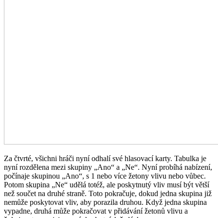
Za čtvrté, všichni hráči nyní odhalí své hlasovací karty. Tabulka je
nyní rozdělena mezi skupiny „Ano“ a „Ne“. Nyní probíhá nabízení,
počínaje skupinou „Ano“, s 1 nebo více žetony vlivu nebo vůbec.
Potom skupina „Ne“ udělá totéž, ale poskytnutý vliv musí být větší
než součet na druhé straně. Toto pokračuje, dokud jedna skupina již
nemůže poskytovat vliv, aby porazila druhou. Když jedna skupina
vypadne, druhá může pokračovat v přidávání žetonů vlivu a