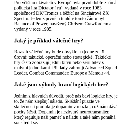
Pro většinu uživatelů v Evropě byla první dobře známá
politická hra Dictator [ ru], vydaná v roce 1983
společností DK’Tronics a běžící na Sinclairově ZX
Spectru. Jeden z prvních titulů v tomto žánru byl
Balance of Power, navržený Chrisem Crawfordem a
vydaný v roce 1985.
Jaký je příklad válečné hry?
Rozsah válečné hry bude obvykle na jedné ze tří
úrovní: taktické, operační nebo strategické. Taktické
hry často zobrazují jednu bitvu nebo sérii bitev s
malými jednotkami. Příklady zahrnují Advanced Squad
Leader, Combat Commander: Europe a Memoir 44.
Jaké jsou výhody hraní logických her?
Jedním z hlavních důvodů, proč nás baví logické hry, je
to, že nám zlepšují náladu. Skládání puzzle ve
skutečnosti produkuje dopamin v mozku, což nám dává
pocity štěstí. Dopamin je nezbytný neurotransmiter,
který reguluje naši paměť a náladu a také nám pomáhá
soustředit se.