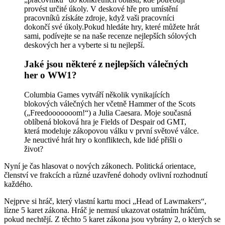
provést určité úkoly. V deskové hře pro umístění
pracovníků získáte zdroje, když vaši pracovníci
dokončí své úkoly.Pokud hledáte hry, které můžete hrát
sami, podívejte se na naše recenze nejlepších sólových
deskových her a vyberte si tu nejlepší.
Jaké jsou některé z nejlepších válečných
her o WW1?
Columbia Games vytváří několik vynikajících
blokových válečných her včetně Hammer of the Scots
(„Freedooooooom!“) a Julia Caesara. Moje současná
oblíbená bloková hra je Fields of Despair od GMT,
která modeluje zákopovou válku v první světové válce.
Je neuctivé hrát hry o konfliktech, kde lidé přišli o
život?
Nyní je čas hlasovat o nových zákonech. Politická orientace,
členství ve frakcích a různé uzavřené dohody ovlivní rozhodnutí
každého.
Nejprve si hráč, který vlastní kartu moci „Head of Lawmakers“,
lízne 5 karet zákona. Hráč je nemusí ukazovat ostatním hráčům,
pokud nechtějí. Z těchto 5 karet zákona jsou vybrány 2, o kterých se