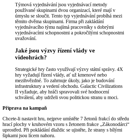
Týmová vyjednávání jsou vyjednávací metody
používané skupinami dvou organizací, které mají v
úmyslu se sloučit. Tento typ vyjednávání probíhá mezi
těmito dvěma skupinami. Firma při zakládání
vyjednávacího týmu najímá pracovníky s dobrými
vyjednávacími schopnostmi a pokročilými schopnostmi
uvažování.
Jaké jsou výzvy řízení vlády ve
videohrách?
Strategické hry často využívají výzvy státní správy. 4X
hry vyžadují řízení vlády, ať už kmenové nebo
mezihvězdné. To zahrnuje úkoly, jako je budování
infrastruktury a vedení obchodu. Galactic Civilizations
II vyžaduje, aby hráči spravovali své hodnocení
schválení, aby udrželi svou politickou stranu u moci.
Příprava na kampaň
Chcete-li nastavit hru, nejprve umístěte 7 žetonů frakcí do středu
hrací plochy v kruhovém vzoru s žetonem frakce „Zákonodárci“
uprostřed. Při pokládání dlaždic se ujistěte, že strany s bílými
šipkami jsou lícem nahoru.