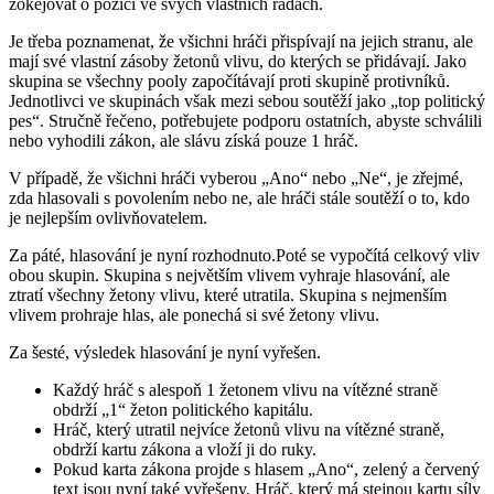
žokejovat o pozici ve svých vlastních řadách.
Je třeba poznamenat, že všichni hráči přispívají na jejich stranu, ale
mají své vlastní zásoby žetonů vlivu, do kterých se přidávají. Jako
skupina se všechny pooly započítávají proti skupině protivníků.
Jednotlivci ve skupinách však mezi sebou soutěží jako „top politický
pes“. Stručně řečeno, potřebujete podporu ostatních, abyste schválili
nebo vyhodili zákon, ale slávu získá pouze 1 hráč.
V případě, že všichni hráči vyberou „Ano“ nebo „Ne“, je zřejmé,
zda hlasovali s povolením nebo ne, ale hráči stále soutěží o to, kdo
je nejlepším ovlivňovatelem.
Za páté, hlasování je nyní rozhodnuto.Poté se vypočítá celkový vliv
obou skupin. Skupina s největším vlivem vyhraje hlasování, ale
ztratí všechny žetony vlivu, které utratila. Skupina s nejmenším
vlivem prohraje hlas, ale ponechá si své žetony vlivu.
Za šesté, výsledek hlasování je nyní vyřešen.
Každý hráč s alespoň 1 žetonem vlivu na vítězné straně
obdrží „1“ žeton politického kapitálu.
Hráč, který utratil nejvíce žetonů vlivu na vítězné straně,
obdrží kartu zákona a vloží ji do ruky.
Pokud karta zákona projde s hlasem „Ano“, zelený a červený
text jsou nyní také vyřešeny. Hráč, který má stejnou kartu síly