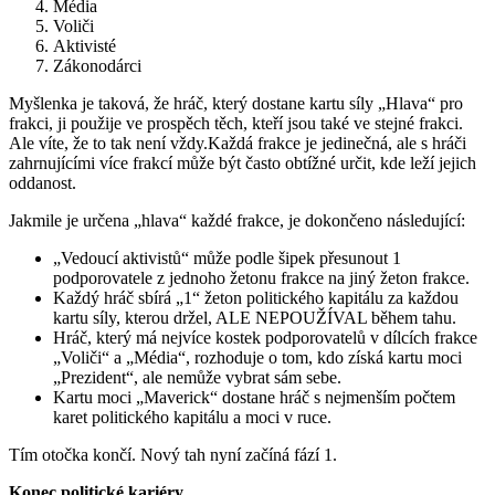
Média
Voliči
Aktivisté
Zákonodárci
Myšlenka je taková, že hráč, který dostane kartu síly „Hlava“ pro
frakci, ji použije ve prospěch těch, kteří jsou také ve stejné frakci.
Ale víte, že to tak není vždy.Každá frakce je jedinečná, ale s hráči
zahrnujícími více frakcí může být často obtížné určit, kde leží jejich
oddanost.
Jakmile je určena „hlava“ každé frakce, je dokončeno následující:
„Vedoucí aktivistů“ může podle šipek přesunout 1
podporovatele z jednoho žetonu frakce na jiný žeton frakce.
Každý hráč sbírá „1“ žeton politického kapitálu za každou
kartu síly, kterou držel, ALE NEPOUŽÍVAL během tahu.
Hráč, který má nejvíce kostek podporovatelů v dílcích frakce
„Voliči“ a „Média“, rozhoduje o tom, kdo získá kartu moci
„Prezident“, ale nemůže vybrat sám sebe.
Kartu moci „Maverick“ dostane hráč s nejmenším počtem
karet politického kapitálu a moci v ruce.
Tím otočka končí. Nový tah nyní začíná fází 1.
Konec politické kariéry