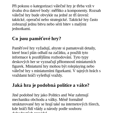
Při pokusu o kategorizaci válečné hry je třeba vzít v
úvahu dva datové body: měřítko a komponenty. Rozsah
válečné hry bude obvykle na jedné ze tří úrovní:
taktické, operační nebo strategické. Taktické hry často
zobrazují jednu bitvu nebo sérii bitev s malými
jednotkami.
Co jsou paměťové hry?
Paměťové hry vyžadují, abyste si pamatovali detaily,
které hrací plán odhalí na začátku, a použili tyto
informace k pozdějšímu rozhodování. Tyto typy
deskových her se vyznačují přítomností miniaturních
figurek. Miniaturní hry mohou být roleplaying nebo
válečné hry s miniaturními figurkami. V tajných hrách s
vraždami hráči vyšetřují vraždy.
Jaká hra je podobná politice a válce?
Jiné podobné hry jako Politics and War zahrnují
mechaniku obchodu a války. Méně formálně
strukturované hry se hrají také na internetových fórech,
kde hráči řídí vlády a národy podle souboru