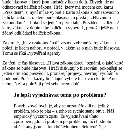
bude hlasovat a které jsou umístěny lícem dolů. Zbytek jde na
odhazovací balíček zákona. Hráč, který má mocenskou kartu
„Prezident“, si nyní může vybrat 1 kartu zákona z odhazovacího
balíčku zákona, o které bude hlasovat, a předá ji „Hlavnímu
zákonodárců“. Pokud se jedná o první tah, „Prezident“ si lízne 2
karty zákona z dobíracího balíčku a vybere 1, protože ještě není
žádný odkládací balíček zákona.
Za druhé, „hlava zákonodárců“ vezme vybrané karty zákona a
položí je lícem nahoru v pořadí, v jakém se o nich bude hlasovat.
Tomu se říká „vytváření agendy“.
Za třetí, je čas hlasovat. „Hlava zákonodárců“ oznámí, o jaké kartě
zákona se bude hlasovat. Hráči diskutují o hlasování, pokoušejí se
jeden druhého přesvědčit, pronášejí projevy, navrhují vydírání a
podobně. Poté si každý hráč tajně vybere hlasovací kartu „Ano“
nebo „Ne“ a položí ji před sebe lícem dolů.
Je lepší vyjednávat téma po problému?
Povzbuzoval bych je, aby se nezaměřovali na jediný
problém, jako je plat – z toho se rychle stane bitva. Náš
empirický výzkum zjistil, že vyjednávání tímto
způsobem, jdoucí problém po problému, ničí hodnotu –
obě strany jsou na tom hůř.Mnohem efektivnější je